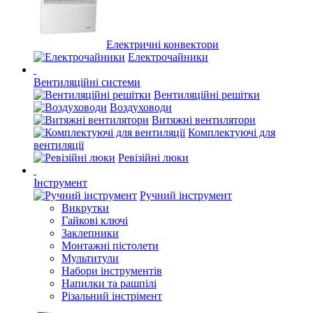
Електричні конвектори
Електрочайники
Вентиляційні системи
Вентиляційні решітки
Воздуховоди
Витяжні вентилятори
Комплектуючі для
вентиляції
Ревізійні люки
Інструмент
Ручний інструмент
Викрутки
Гайкові ключі
Заклепники
Монтажні пістолети
Мультитули
Набори інструментів
Напилки та рашпілі
Різальний інстрімент