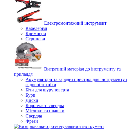
Електромонтажний інструмент
Кабелерізи
Кримпери
Стрипери
Витратний матеріал до інструменту та
приладдя
Акумулятори та зарядні пристрої для інструменту і
садової техніки
Біти для шуруповерта
Бури
Диски
Корончасті свердла
Мітчики та плашки
Свердла
Фрези