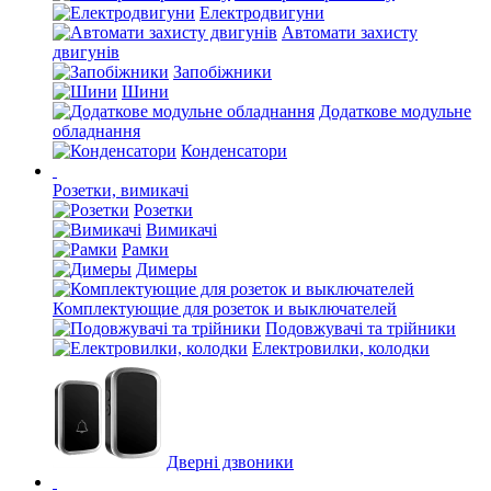
Електродвигуни
Автомати захисту
двигунів
Запобіжники
Шини
Додаткове модульне
обладнання
Конденсатори
Розетки, вимикачі
Розетки
Вимикачі
Рамки
Димеры
Комплектующие для розеток и выключателей
Подовжувачі та трійники
Електровилки, колодки
Дверні дзвоники