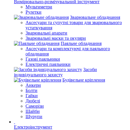
Вимірювально-розмічувальний інструмент
Мультиметри
Рулетки
Зварювальне обладнання
Аксесуари та супутні товари для зварювального
устаткування
Зварювальні апарати
Зварювальні маски та окуляри
Паяльне обладнання
Аксесуари та комплектуючі для паяльного
обладнання
Газові паяльники
Електричні паяльники
Засоби
індивідуального захисту
Будівельне кріплення
Анкери
Болти
Гайки
Дюбелі
Саморізи
Шайби
Шурупи
Електроінструмент