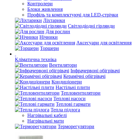
Контролери
Блоки живлення
Профіль та комплектуючі для LED-стрічки
Ліхтарики
Світлодіодні гірлянди
Для рослин
Нічники
Аксесуари для освітлення
Торшери
Кліматична техніка
Вентилятори
Інфрачервоні обігрівачі
Керамічні обігрівачі
Кондиціонери
Настільні плити
Тепловентилятори
Теплові насоси
Теплові гармати
Тепла підлога
Нагрівальні кабелі
Нагрівальні мати
Терморегулятори