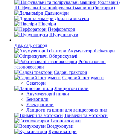
Шліфувальні та полірувальні машини (болгарки)
Дальноміри
Дрилі та міксери
Нівеліри
Перфоратори
Шурупокрути
Дім, сад, огород
Акумуляторні сікатори
Обприскувачі
Роботизовані
газонокосарки
Садові трактори
Садовий інструмент
Секатори
Ланцюгові пили
Акумуляторні пилки
Бензопили
Електропили
Ланцюги та шини для ланцюгових пил
Тримери та мотокоси
Газонокосарки
Воздуходуви
Культиватори