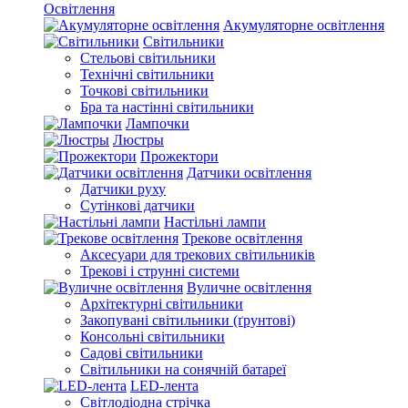
Освітлення
Акумуляторне освітлення
Світильники
Стельові світильники
Технічні світильники
Точкові світильники
Бра та настінні світильники
Лампочки
Люстры
Прожектори
Датчики освітлення
Датчики руху
Сутінкові датчики
Настільні лампи
Трекове освітлення
Аксесуари для трекових світильників
Трекові і струнні системи
Вуличне освітлення
Архітектурні світильники
Закопувані світильники (ґрунтові)
Консольні світильники
Садові світильники
Світильники на сонячній батареї
LED-лента
Світлодіодна стрічка