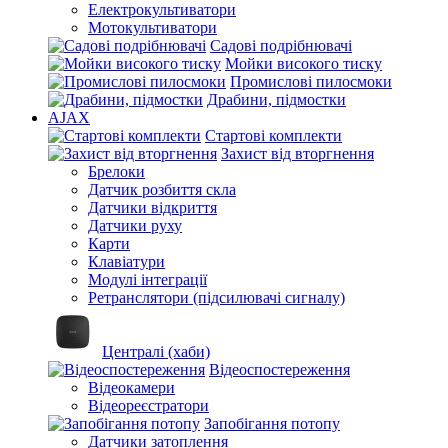
Електрокультиватори
Мотокультиватори
Садові подрібнювачі
Мойки високого тиску
Промислові пилосмоки
Драбини, підмостки
AJAX
Стартові комплекти
Захист від вторгнення
Брелоки
Датчик розбиття скла
Датчики відкриття
Датчики руху
Карти
Клавіатури
Модулі інтеграції
Ретранслятори (підсилювачі сигналу)
Централі (хаби)
Відеоспостереження
Відеокамери
Відеореєстратори
Запобігання потопу
Датчики затоплення