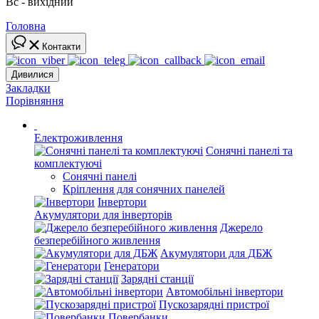
Вс - вихідний
Головна
Контакти
Дивилися
Закладки
Порівняння
Електроживлення
Сонячні панелі та
комплектуючі
Сонячні панелі
Кріплення для сонячних панелей
Інвертори
Акумулятори для інверторів
Джерело
безперебійного живлення
Акумулятори для ДБЖ
Генератори
Зарядні станції
Автомобільні інвертори
Пускозарядні пристрої
Повербанки