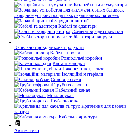
Батарейки та акумулятори
Зарядные устройства для аккумуляторных батареек
Зарядні пристрої
Кабелі та адаптери
Сонячні зарядні пристрої
Стабілізатори напруги
Кабельно-провідникова продукція
Кабель, провід
Розподільчі коробки
Клемні колодки
Наконечники, гільзи
Ізоляційні матеріали
Силові роз'єми
Труби гофровані
Кабельний канал
Металорукав
Труба жорстка
Кріплення для кабелів
та труб
Кабельна арматура
Автоматика