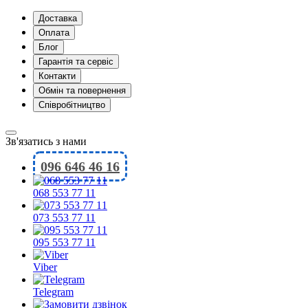
Доставка
Оплата
Блог
Гарантія та сервіс
Контакти
Обмін та повернення
Співробітництво
Зв'язатись з нами
096 646 46 16
068 553 77 11
073 553 77 11
095 553 77 11
Viber
Telegram