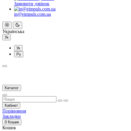
Замовити дзвінок
in@eimpuls.com.ua
Українська
Ук
Ук
Ру
Каталог
Кабінет
Порівняння
Закладки
0
Кошик
Кошик