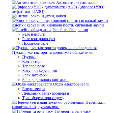
Автоматичні вимикачі
Дифреле (УЗО),
дифатомати (АЗО)
Щитки, бокси
Кнопки керування, кнопкові пости, сигнальні лампи
Релейне обладнання
Реле напруги
Реле контролю фаз
Проміжне реле
Пускачі, контактори та допоміжне обладнання
Пускачі
Контактори
Теплове реле
Котушки керування
Блок затримки
Блок додаткових контактів
Облік електроенергії
Енергометри
Лічильники електроенергії
Трансформатори струму
Перемикачі
навантаження, рубильники
Таймери та реле часу