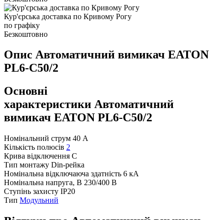
Кур'єрська доставка по Кривому Рогу
по графіку
Безкоштовно
Опис Автоматичний вимикач EATON
PL6-C50/2
Основні
характеристики Автоматичний
вимикач EATON PL6-C50/2
Номінальний струм
40 А
Кількість полюсів
2
Крива відключення
C
Тип монтажу
Din-рейка
Номінальна відключаюча здатність
6 кА
Номінальна напруга, В
230/400 В
Ступінь захисту
IP20
Тип
Модульний