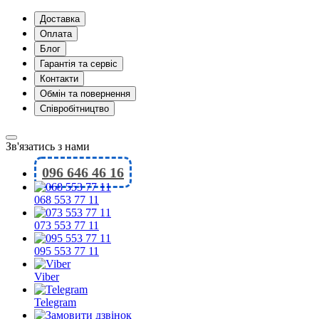
Доставка
Оплата
Блог
Гарантія та сервіс
Контакти
Обмін та повернення
Співробітництво
Зв'язатись з нами
096 646 46 16
068 553 77 11
073 553 77 11
095 553 77 11
Viber
Telegram