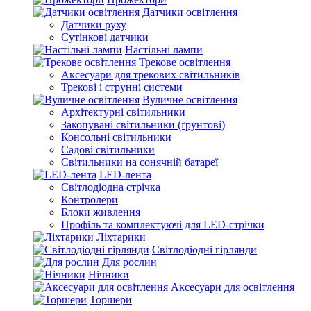
Датчики освітлення
Датчики руху
Сутінкові датчики
Настільні лампи
Трекове освітлення
Аксесуари для трекових світильників
Трекові і струнні системи
Вуличне освітлення
Архітектурні світильники
Закопувані світильники (ґрунтові)
Консольні світильники
Садові світильники
Світильники на сонячній батареї
LED-лента
Світлодіодна стрічка
Контролери
Блоки живлення
Профіль та комплектуючі для LED-стрічки
Ліхтарики
Світлодіодні гірлянди
Для рослин
Нічники
Аксесуари для освітлення
Торшери