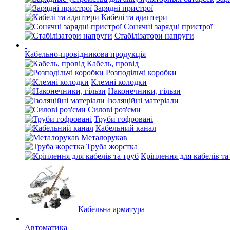
Зарядні пристрої
Кабелі та адаптери
Сонячні зарядні пристрої
Стабілізатори напруги
Кабельно-провідникова продукція
Кабель, провід
Розподільчі коробки
Клемні колодки
Наконечники, гільзи
Ізоляційні матеріали
Силові роз'єми
Труби гофровані
Кабельний канал
Металорукав
Труба жорстка
Кріплення для кабелів та
Кабельна арматура
Автоматика