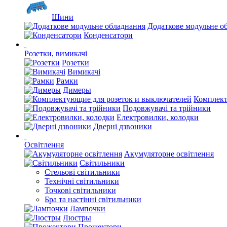
Шини
Додаткове модульне о
Конденсатори
Розетки, вимикачі
Розетки
Вимикачі
Рамки
Димеры
Комплект
Подовжувачі та трійники
Електровилки, колодки
Дверні дзвоники
Освітлення
Акумуляторне освітлення
Світильники
Стельові світильники
Технічні світильники
Точкові світильники
Бра та настінні світильники
Лампочки
Люстры
Прожектори