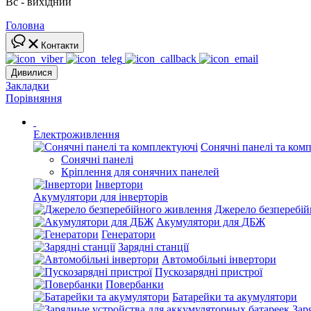
Вс - вихідний
Головна
Контакти
Дивилися
Закладки
Порівняння
Електроживлення
Сонячні панелі та ком
Сонячні панелі
Кріплення для сонячних панелей
Інвертори
Акумулятори для інверторів
Джерело безперебі
Акумулятори для ДБЖ
Генератори
Зарядні станції
Автомобільні інвертори
Пускозарядні пристрої
Повербанки
Батарейки та акумулятори
Зар