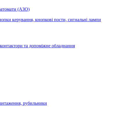
фатомати (АЗО)
опки керування, кнопкові пости, сигнальні лампи
 контактори та допоміжне обладнання
антаження, рубильники