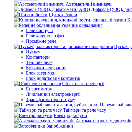
Автоматичні вимикачі
Дифреле (УЗО), ди
Щитки, бокси
Кн
Релейне обладнання
Реле напруги
Реле контролю фаз
Проміжне реле
Пускачі,
Пускачі
Контактори
Теплове реле
Котушки керування
Блок затримки
Блок додаткових контактів
Облік електроенергії
Енергометри
Лічильники електроенергії
Трансформатори струму
Перемикачі нав
Таймери та реле часу
Електродвигуни
Автомати захисту двигунів
Запобіжники