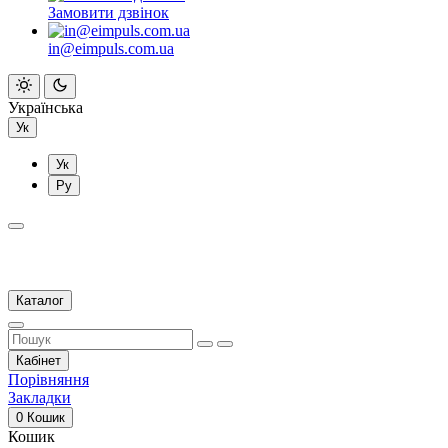
Замовити дзвінок
in@eimpuls.com.ua
Українська
Ук
Ук
Ру
Каталог
Кабінет
Порівняння
Закладки
0
Кошик
Кошик