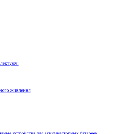
плектуючі
йного живлення
ядные устройства для аккумуляторных батареек