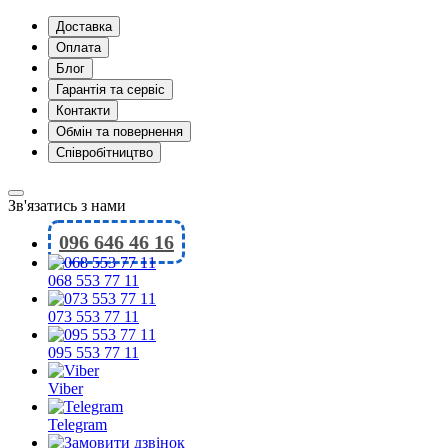
Доставка
Оплата
Блог
Гарантія та сервіс
Контакти
Обмін та повернення
Співробітництво
Зв'язатись з нами
096 646 46 16
068 553 77 11
073 553 77 11
095 553 77 11
Viber
Telegram