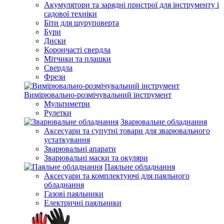
Акумулятори та зарядні пристрої для інструменту і
садової техніки
Біти для шуруповерта
Бури
Диски
Корончасті свердла
Мітчики та плашки
Свердла
Фрези
Вимірювально-розмічувальний інструмент
Мультиметри
Рулетки
Зварювальне обладнання
Аксесуари та супутні товари для зварювального
устаткування
Зварювальні апарати
Зварювальні маски та окуляри
Паяльне обладнання
Аксесуари та комплектуючі для паяльного
обладнання
Газові паяльники
Електричні паяльники