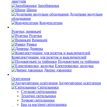
двигунів
Запобіжники
Шини
Додаткове модульне
обладнання
Конденсатори
Розетки, вимикачі
Розетки
Вимикачі
Рамки
Димеры
Комплектующие для розеток и выключателей
Подовжувачі та трійники
Електровилки, колодки
Дверні дзвоники
Освітлення
Акумуляторне освітлення
Світильники
Стельові світильники
Технічні світильники
Точкові світильники
Бра та настінні світильники