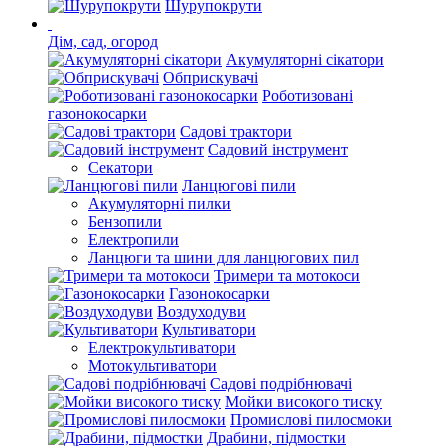
Шурупокрути
Дім, сад, огород
Акумуляторні сікатори
Обприскувачі
Роботизовані
газонокосарки
Садові трактори
Садовий інструмент
Секатори
Ланцюгові пили
Акумуляторні пилки
Бензопили
Електропили
Ланцюги та шини для ланцюгових пил
Тримери та мотокоси
Газонокосарки
Воздуходуви
Культиватори
Електрокультиватори
Мотокультиватори
Садові подрібнювачі
Мойки високого тиску
Промислові пилосмоки
Драбини, підмостки