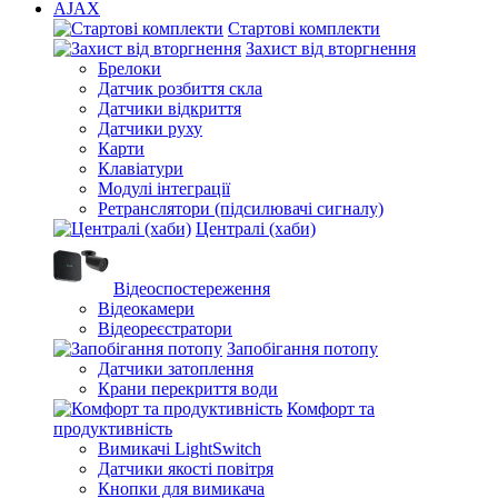
AJAX
Стартові комплекти
Захист від вторгнення
Брелоки
Датчик розбиття скла
Датчики відкриття
Датчики руху
Карти
Клавіатури
Модулі інтеграції
Ретранслятори (підсилювачі сигналу)
Централі (хаби)
Відеоспостереження
Відеокамери
Відеореєстратори
Запобігання потопу
Датчики затоплення
Крани перекриття води
Комфорт та
продуктивність
Вимикачі LightSwitch
Датчики якості повітря
Кнопки для вимикача