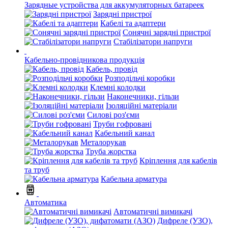
Зарядные устройства для аккумуляторных батареек
Зарядні пристрої
Кабелі та адаптери
Сонячні зарядні пристрої
Стабілізатори напруги
Кабельно-провідникова продукція
Кабель, провід
Розподільчі коробки
Клемні колодки
Наконечники, гільзи
Ізоляційні матеріали
Силові роз'єми
Труби гофровані
Кабельний канал
Металорукав
Труба жорстка
Кріплення для кабелів
та труб
Кабельна арматура
Автоматика
Автоматичні вимикачі
Дифреле (УЗО),