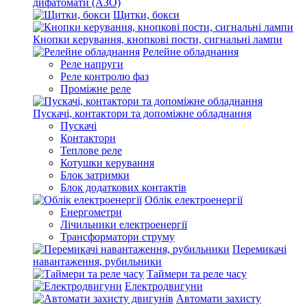
дифатомати (АЗО)
Щитки, бокси
Кнопки керування, кнопкові пости, сигнальні лампи
Релейне обладнання
Реле напруги
Реле контролю фаз
Проміжне реле
Пускачі, контактори та допоміжне обладнання
Пускачі
Контактори
Теплове реле
Котушки керування
Блок затримки
Блок додаткових контактів
Облік електроенергії
Енергометри
Лічильники електроенергії
Трансформатори струму
Перемикачі
навантаження, рубильники
Таймери та реле часу
Електродвигуни
Автомати захисту