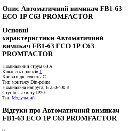
Опис Автоматичний вимикач FB1-63
ECO 1P С63 PROMFACTOR
Основні
характеристики Автоматичний
вимикач FB1-63 ECO 1P С63
PROMFACTOR
Номінальний струм
63 А
Кількість полюсів
1
Крива відключення
С
Тип монтажу
Din-рейка
Номінальна напруга, В
230/400 В
Ступінь захисту
IP20
Тип
Модульний
Відгуки про Автоматичний вимикач
FB1-63 ECO 1P С63 PROMFACTOR
0