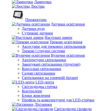
Лампочки
Люстры
Прожектори
Датчики освітлення
Датчики руху
Сутінкові датчики
Настільні лампи
Трекове освітлення
Аксесуари для трекових світильників
Трекові і струнні системи
Вуличне освітлення
Архітектурні світильники
Закопувані світильники (ґрунтові)
Консольні світильники
Садові світильники
Світильники на сонячній батареї
LED-лента
Світлодіодна стрічка
Контролери
Блоки живлення
Профіль та комплектуючі для LED-стрічки
Ліхтарики
Світлодіодні гірлянди