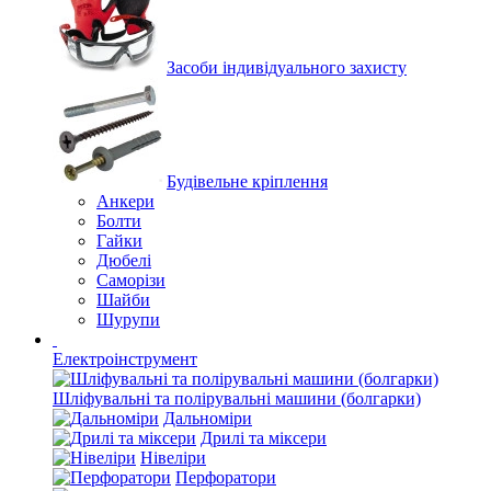
Засоби індивідуального захисту
Будівельне кріплення
Анкери
Болти
Гайки
Дюбелі
Саморізи
Шайби
Шурупи
Електроінструмент
Шліфувальні та полірувальні машини (болгарки)
Дальноміри
Дрилі та міксери
Нівеліри
Перфоратори