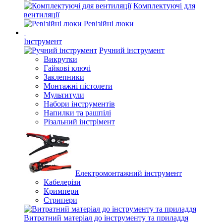
Комплектуючі для
вентиляції
Ревізійні люки
Інструмент
Ручний інструмент
Викрутки
Гайкові ключі
Заклепники
Монтажні пістолети
Мультитули
Набори інструментів
Напилки та рашпілі
Різальний інстрімент
Електромонтажний інструмент
Кабелерізи
Кримпери
Стрипери
Витратний матеріал до інструменту та приладдя