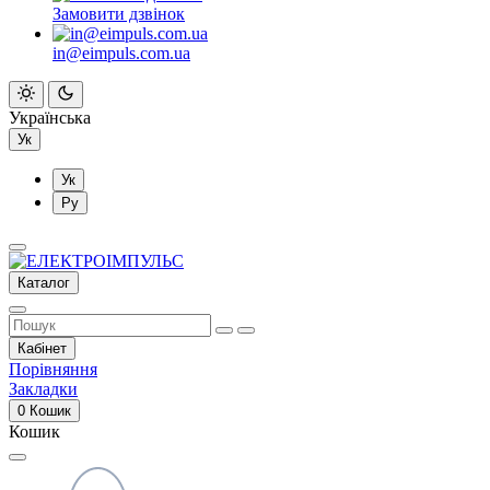
Замовити дзвінок
in@eimpuls.com.ua
Українська
Ук
Ук
Ру
Каталог
Кабінет
Порівняння
Закладки
0
Кошик
Кошик