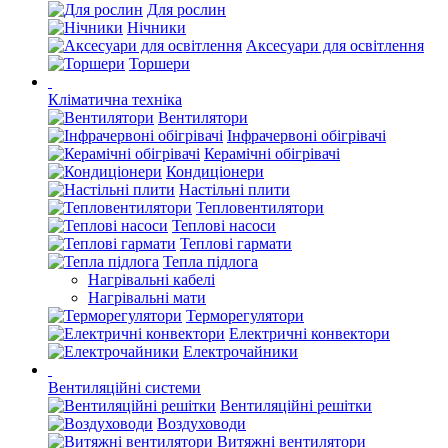
Для рослин
Нічники
Аксесуари для освітлення
Торшери
Кліматична техніка
Вентилятори
Інфрачервоні обігрівачі
Керамічні обігрівачі
Кондиціонери
Настільні плити
Тепловентилятори
Теплові насоси
Теплові гармати
Тепла підлога
Нагрівальні кабелі
Нагрівальні мати
Терморегулятори
Електричні конвектори
Електрочайники
Вентиляційні системи
Вентиляційні решітки
Воздуховоди
Витяжні вентилятори