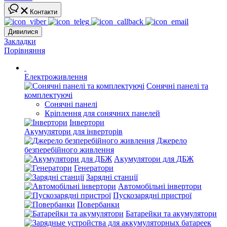
Контакти
Дивилися
Закладки
Порівняння
Електроживлення
Сонячні панелі та
комплектуючі
Сонячні панелі
Кріплення для сонячних панелей
Інвертори
Акумулятори для інверторів
Джерело
безперебійного живлення
Акумулятори для ДБЖ
Генератори
Зарядні станції
Автомобільні інвертори
Пускозарядні пристрої
Повербанки
Батарейки та акумулятори