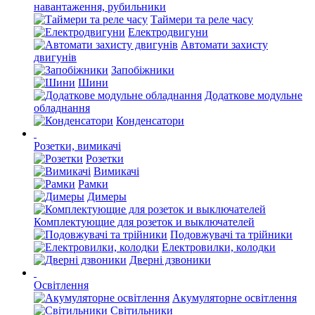
навантаження, рубильники
Таймери та реле часу
Електродвигуни
Автомати захисту
двигунів
Запобіжники
Шини
Додаткове модульне
обладнання
Конденсатори
Розетки, вимикачі
Розетки
Вимикачі
Рамки
Димеры
Комплектующие для розеток и выключателей
Подовжувачі та трійники
Електровилки, колодки
Дверні дзвоники
Освітлення
Акумуляторне освітлення
Світильники