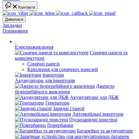
Контакти
Дивилися
Закладки
Порівняння
Електроживлення
Сонячні панелі та
комплектуючі
Сонячні панелі
Кріплення для сонячних панелей
Інвертори
Акумулятори для інверторів
Джерело
безперебійного живлення
Акумулятори для ДБЖ
Генератори
Зарядні станції
Автомобільні інвертори
Пускозарядні пристрої
Повербанки
Батарейки та акумулятори