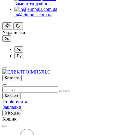
Замовити дзвінок
in@eimpuls.com.ua
Українська
Ук
Ук
Ру
Каталог
Кабінет
Порівняння
Закладки
0
Кошик
Кошик