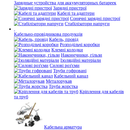
Зарядные устройства для аккумуляторных батареек
Зарядні пристрої
Кабелі та адаптери
Сонячні зарядні пристрої
Стабілізатори напруги
Кабельно-провідникова продукція
Кабель, провід
Розподільчі коробки
Клемні колодки
Наконечники, гільзи
Ізоляційні матеріали
Силові роз'єми
Труби гофровані
Кабельний канал
Металорукав
Труба жорстка
Кріплення для кабелів
та труб
Кабельна арматура