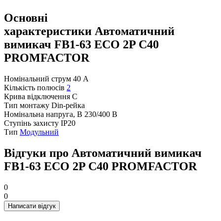
Основні
характеристики Автоматичний
вимикач FB1-63 ECO 2P С40
PROMFACTOR
Номінальний струм
40 А
Кількість полюсів
2
Крива відключення
С
Тип монтажу
Din-рейка
Номінальна напруга, В
230/400 В
Ступінь захисту
IP20
Тип
Модульний
Відгуки про Автоматичний вимикач
FB1-63 ECO 2P С40 PROMFACTOR
0
0
Написати відгук