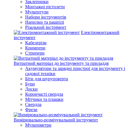
Заклепники
Монтажні пістолети
Мультитули
Набори інструментів
Напилки та рашпілі
Різальний інстрімент
Електромонтажний
інструмент
Кабелерізи
Кримпери
Стрипери
Витратний матеріал до інструменту та приладдя
Акумулятори та зарядні пристрої для інструменту і
садової техніки
Біти для шуруповерта
Бури
Диски
Корончасті свердла
Мітчики та плашки
Свердла
Фрези
Вимірювально-розмічувальний інструмент
Мультиметри