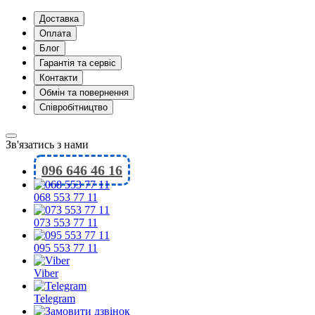
Доставка
Оплата
Блог
Гарантія та сервіс
Контакти
Обмін та повернення
Співробітництво
Зв'язатись з нами
096 646 46 16
068 553 77 11
073 553 77 11
095 553 77 11
Viber
Telegram