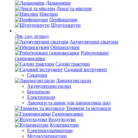
Дальноміри
Дрилі та міксери
Нівеліри
Перфоратори
Шурупокрути
Дім, сад, огород
Акумуляторні сікатори
Обприскувачі
Роботизовані
газонокосарки
Садові трактори
Садовий інструмент
Секатори
Ланцюгові пили
Акумуляторні пилки
Бензопили
Електропили
Ланцюги та шини для ланцюгових пил
Тримери та мотокоси
Газонокосарки
Воздуходуви
Культиватори
Електрокультиватори
Мотокультиватори