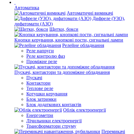
Автоматика
Автоматичні вимикачі
Дифреле (УЗО),
дифатомати (АЗО)
Щитки, бокси
Кнопки керування, кнопкові пости, сигнальні лампи
Релейне обладнання
Реле напруги
Реле контролю фаз
Проміжне реле
Пускачі, контактори та допоміжне обладнання
Пускачі
Контактори
Теплове реле
Котушки керування
Блок затримки
Блок додаткових контактів
Облік електроенергії
Енергометри
Лічильники електроенергії
Трансформатори струму
Перемикачі