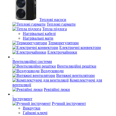
Теплові насоси
Теплові гармати
Тепла підлога
Нагрівальні кабелі
Нагрівальні мати
Терморегулятори
Електричні конвектори
Електрочайники
Вентиляційні системи
Вентиляційні решітки
Воздуховоди
Витяжні вентилятори
Комплектуючі для
вентиляції
Ревізійні люки
Інструмент
Ручний інструмент
Викрутки
Гайкові ключі