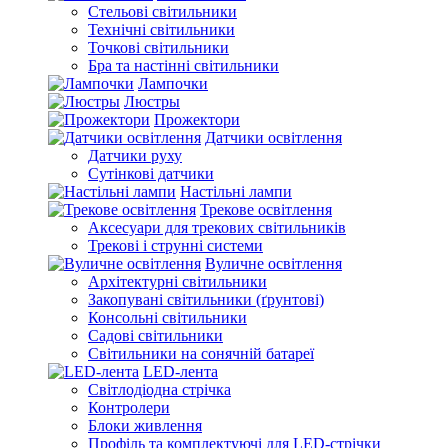
Стельові світильники
Технічні світильники
Точкові світильники
Бра та настінні світильники
Лампочки
Люстры
Прожектори
Датчики освітлення
Датчики руху
Сутінкові датчики
Настільні лампи
Трекове освітлення
Аксесуари для трекових світильників
Трекові і струнні системи
Вуличне освітлення
Архітектурні світильники
Закопувані світильники (ґрунтові)
Консольні світильники
Садові світильники
Світильники на сонячній батареї
LED-лента
Світлодіодна стрічка
Контролери
Блоки живлення
Профіль та комплектуючі для LED-стрічки