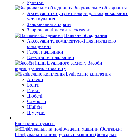
Рулетки
Зварювальне обладнання
Аксесуари та супутні товари для зварювального
устаткування
Зварювальні апарати
Зварювальні маски та окуляри
Паяльне обладнання
Аксесуари та комплектуючі для паяльного
обладнання
Газові паяльники
Електричні паяльники
Засоби
індивідуального захисту
Будівельне кріплення
Анкери
Болти
Гайки
Дюбелі
Саморізи
Шайби
Шурупи
Електроінструмент
Шліфувальні та полірувальні машини (болгарки)