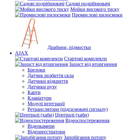
Садові подрібнювачі
Мойки високого тиску
Промислові пилосмоки
Драбини, підмостки
AJAX
Стартові комплекти
Захист від вторгнення
Брелоки
Датчик розбиття скла
Датчики відкриття
Датчики руху
Карти
Клавіатури
Модулі інтеграції
Ретранслятори (підсилювачі сигналу)
Централі (хаби)
Відеоспостереження
Відеокамери
Відеореєстратори
Запобігання потопу