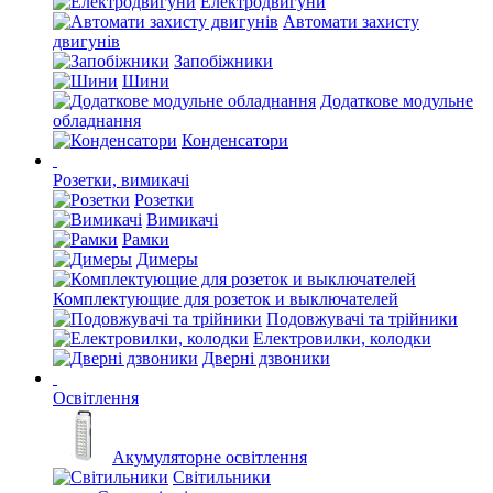
Електродвигуни
Автомати захисту
двигунів
Запобіжники
Шини
Додаткове модульне
обладнання
Конденсатори
Розетки, вимикачі
Розетки
Вимикачі
Рамки
Димеры
Комплектующие для розеток и выключателей
Подовжувачі та трійники
Електровилки, колодки
Дверні дзвоники
Освітлення
Акумуляторне освітлення
Світильники