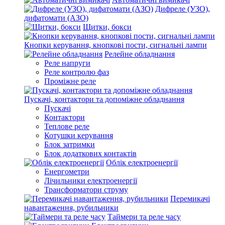
Дифреле (УЗО),
дифатомати (АЗО)
Щитки, бокси
Кнопки керування, кнопкові пости, сигнальні лампи
Релейне обладнання
Реле напруги
Реле контролю фаз
Проміжне реле
Пускачі, контактори та допоміжне обладнання
Пускачі
Контактори
Теплове реле
Котушки керування
Блок затримки
Блок додаткових контактів
Облік електроенергії
Енергометри
Лічильники електроенергії
Трансформатори струму
Перемикачі
навантаження, рубильники
Таймери та реле часу