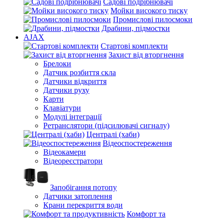
Садові подрібнювачі
Мойки високого тиску
Промислові пилосмоки
Драбини, підмостки
AJAX
Стартові комплекти
Захист від вторгнення
Брелоки
Датчик розбиття скла
Датчики відкриття
Датчики руху
Карти
Клавіатури
Модулі інтеграції
Ретранслятори (підсилювачі сигналу)
Централі (хаби)
Відеоспостереження
Відеокамери
Відеореєстратори
Запобігання потопу
Датчики затоплення
Крани перекриття води
Комфорт та