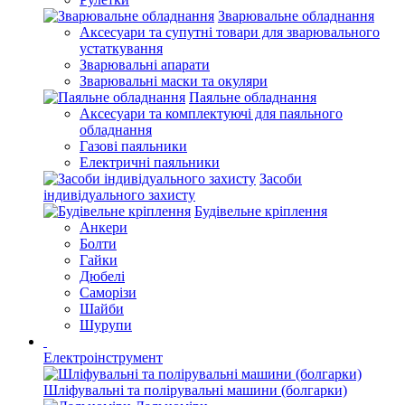
Зварювальне обладнання
Аксесуари та супутні товари для зварювального
устаткування
Зварювальні апарати
Зварювальні маски та окуляри
Паяльне обладнання
Аксесуари та комплектуючі для паяльного
обладнання
Газові паяльники
Електричні паяльники
Засоби
індивідуального захисту
Будівельне кріплення
Анкери
Болти
Гайки
Дюбелі
Саморізи
Шайби
Шурупи
Електроінструмент
Шліфувальні та полірувальні машини (болгарки)