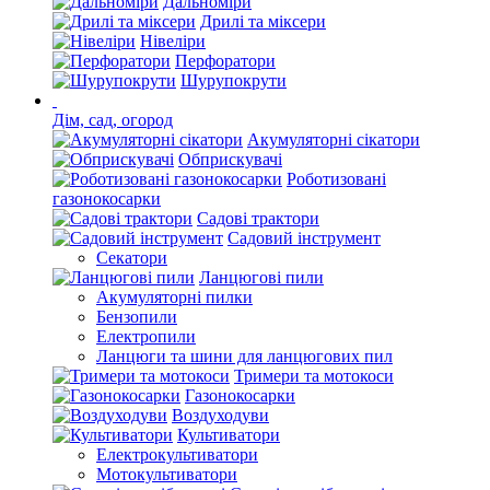
Дальноміри
Дрилі та міксери
Нівеліри
Перфоратори
Шурупокрути
Дім, сад, огород
Акумуляторні сікатори
Обприскувачі
Роботизовані
газонокосарки
Садові трактори
Садовий інструмент
Секатори
Ланцюгові пили
Акумуляторні пилки
Бензопили
Електропили
Ланцюги та шини для ланцюгових пил
Тримери та мотокоси
Газонокосарки
Воздуходуви
Культиватори
Електрокультиватори
Мотокультиватори