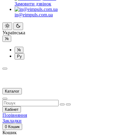
Замовити дзвінок
in@eimpuls.com.ua
Українська
Ук
Ук
Ру
Каталог
Кабінет
Порівняння
Закладки
0
Кошик
Кошик