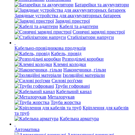
Батарейки та акумулятори
Зарядные устройства для аккумуляторных батареек
Зарядні пристрої
Кабелі та адаптери
Сонячні зарядні пристрої
Стабілізатори напруги
Кабельно-провідникова продукція
Кабель, провід
Розподільчі коробки
Клемні колодки
Наконечники, гільзи
Ізоляційні матеріали
Силові роз'єми
Труби гофровані
Кабельний канал
Металорукав
Труба жорстка
Кріплення для кабелів
та труб
Кабельна арматура
Автоматика
Автоматичні вимикачі