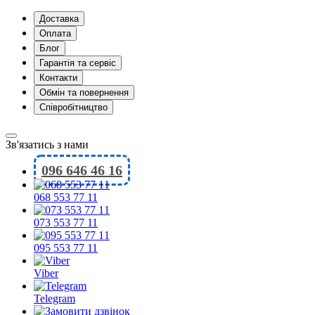
Доставка
Оплата
Блог
Гарантія та сервіс
Контакти
Обмін та повернення
Співробітництво
Зв'язатись з нами
096 646 46 16
068 553 77 11
073 553 77 11
095 553 77 11
Viber
Telegram