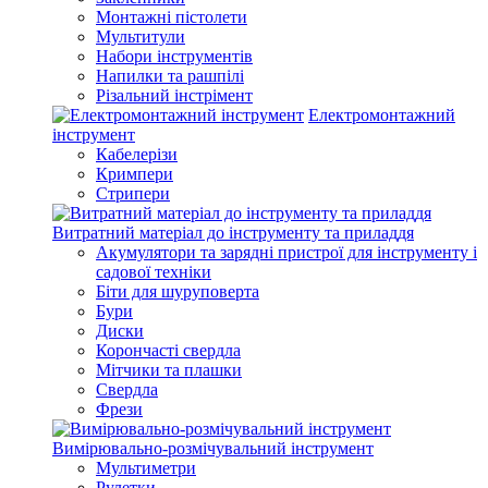
Монтажні пістолети
Мультитули
Набори інструментів
Напилки та рашпілі
Різальний інстрімент
Електромонтажний
інструмент
Кабелерізи
Кримпери
Стрипери
Витратний матеріал до інструменту та приладдя
Акумулятори та зарядні пристрої для інструменту і
садової техніки
Біти для шуруповерта
Бури
Диски
Корончасті свердла
Мітчики та плашки
Свердла
Фрези
Вимірювально-розмічувальний інструмент
Мультиметри
Рулетки