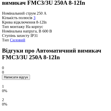
вимикач FMC3/3U 250A 8-12In
Номінальний струм
250 А
Кількість полюсів
3
Крива відключення
8-12In
Тип монтажу
На корпус
Номінальна напруга, В
600 В
Ступінь захисту
IP31
Тип
Силовий
Відгуки про Автоматичний вимикач
FMC3/3U 250A 8-12In
0
0
Написати відгук
1
0%
2
0%