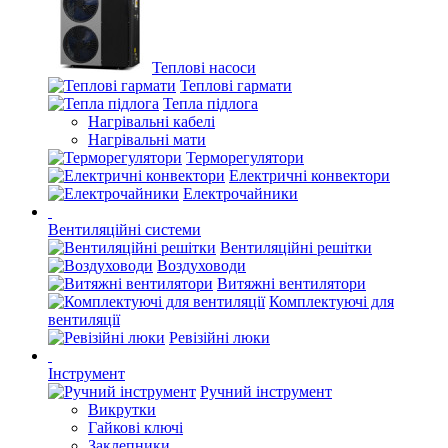
Теплові насоси
Теплові гармати
Тепла підлога
Нагрівальні кабелі
Нагрівальні мати
Терморегулятори
Електричні конвектори
Електрочайники
Вентиляційні системи
Вентиляційні решітки
Воздуховоди
Витяжні вентилятори
Комплектуючі для
вентиляції
Ревізійні люки
Інструмент
Ручний інструмент
Викрутки
Гайкові ключі
Заклепники