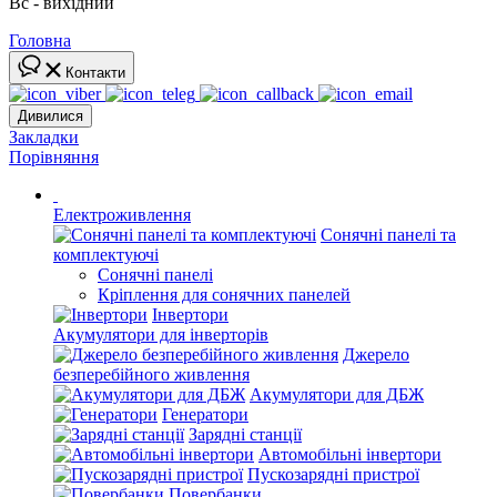
Вс - вихідний
Головна
Контакти
Дивилися
Закладки
Порівняння
Електроживлення
Сонячні панелі та
комплектуючі
Сонячні панелі
Кріплення для сонячних панелей
Інвертори
Акумулятори для інверторів
Джерело
безперебійного живлення
Акумулятори для ДБЖ
Генератори
Зарядні станції
Автомобільні інвертори
Пускозарядні пристрої
Повербанки