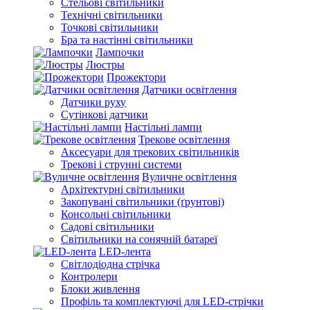
Стельові світильники
Технічні світильники
Точкові світильники
Бра та настінні світильники
Лампочки
Люстры
Прожектори
Датчики освітлення
Датчики руху
Сутінкові датчики
Настільні лампи
Трекове освітлення
Аксесуари для трекових світильників
Трекові і струнні системи
Вуличне освітлення
Архітектурні світильники
Закопувані світильники (ґрунтові)
Консольні світильники
Садові світильники
Світильники на сонячній батареї
LED-лента
Світлодіодна стрічка
Контролери
Блоки живлення
Профіль та комплектуючі для LED-стрічки