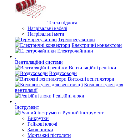
Тепла підлога
Нагрівальні кабелі
Нагрівальні мати
Терморегулятори
Електричні конвектори
Електрочайники
Вентиляційні системи
Вентиляційні решітки
Воздуховоди
Витяжні вентилятори
Комплектуючі для
вентиляції
Ревізійні люки
Інструмент
Ручний інструмент
Викрутки
Гайкові ключі
Заклепники
Монтажні пістолети