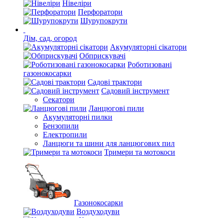
Нівеліри
Перфоратори
Шурупокрути
Дім, сад, огород
Акумуляторні сікатори
Обприскувачі
Роботизовані
газонокосарки
Садові трактори
Садовий інструмент
Секатори
Ланцюгові пили
Акумуляторні пилки
Бензопили
Електропили
Ланцюги та шини для ланцюгових пил
Тримери та мотокоси
Газонокосарки
Воздуходуви