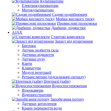
Культиватори
Електрокультиватори
Мотокультиватори
Садові подрібнювачі
Мойки високого тиску
Промислові пилосмоки
Драбини, підмостки
AJAX
Стартові комплекти
Захист від вторгнення
Брелоки
Датчик розбиття скла
Датчики відкриття
Датчики руху
Карти
Клавіатури
Модулі інтеграції
Ретранслятори (підсилювачі сигналу)
Централі (хаби)
Відеоспостереження
Відеокамери
Відеореєстратори
Запобігання потопу
Датчики затоплення
Крани перекриття води