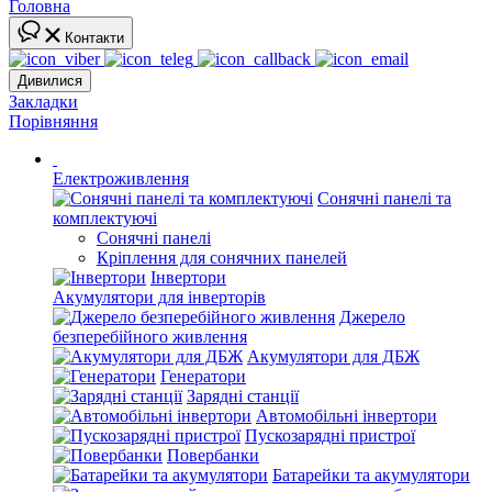
Головна
Контакти
Дивилися
Закладки
Порівняння
Електроживлення
Сонячні панелі та
комплектуючі
Сонячні панелі
Кріплення для сонячних панелей
Інвертори
Акумулятори для інверторів
Джерело
безперебійного живлення
Акумулятори для ДБЖ
Генератори
Зарядні станції
Автомобільні інвертори
Пускозарядні пристрої
Повербанки
Батарейки та акумулятори