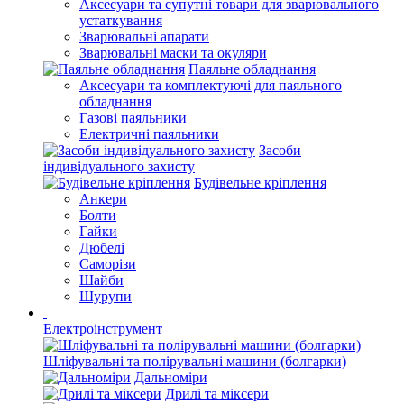
Аксесуари та супутні товари для зварювального
устаткування
Зварювальні апарати
Зварювальні маски та окуляри
Паяльне обладнання
Аксесуари та комплектуючі для паяльного
обладнання
Газові паяльники
Електричні паяльники
Засоби
індивідуального захисту
Будівельне кріплення
Анкери
Болти
Гайки
Дюбелі
Саморізи
Шайби
Шурупи
Електроінструмент
Шліфувальні та полірувальні машини (болгарки)
Дальноміри
Дрилі та міксери