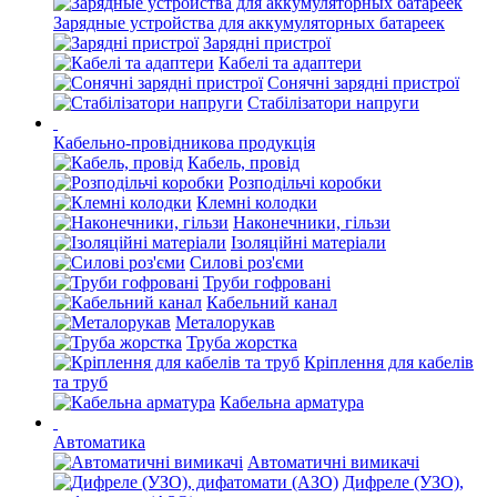
Зарядные устройства для аккумуляторных батареек
Зарядні пристрої
Кабелі та адаптери
Сонячні зарядні пристрої
Стабілізатори напруги
Кабельно-провідникова продукція
Кабель, провід
Розподільчі коробки
Клемні колодки
Наконечники, гільзи
Ізоляційні матеріали
Силові роз'єми
Труби гофровані
Кабельний канал
Металорукав
Труба жорстка
Кріплення для кабелів
та труб
Кабельна арматура
Автоматика
Автоматичні вимикачі
Дифреле (УЗО),