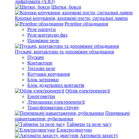
дифатомати (АЗО)
Щитки, бокси
Кнопки керування, кнопкові пости, сигнальні лампи
Релейне обладнання
Реле напруги
Реле контролю фаз
Проміжне реле
Пускачі, контактори та допоміжне обладнання
Пускачі
Контактори
Теплове реле
Котушки керування
Блок затримки
Блок додаткових контактів
Облік електроенергії
Енергометри
Лічильники електроенергії
Трансформатори струму
Перемикачі
навантаження, рубильники
Таймери та реле часу
Електродвигуни
Автомати захисту