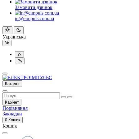
Замовити дзвінок
in@eimpuls.com.ua
Українська
Ук
Ук
Ру
Каталог
Кабінет
Порівняння
Закладки
0
Кошик
Кошик