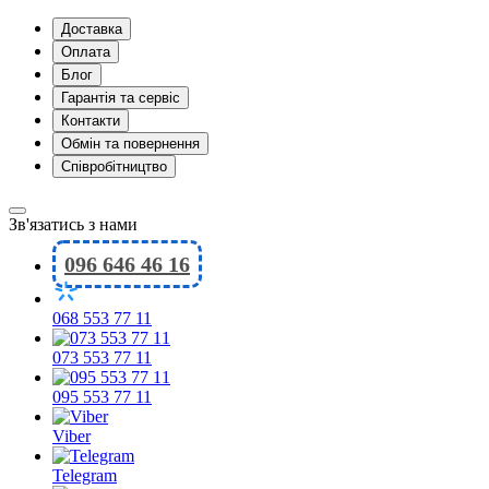
Доставка
Оплата
Блог
Гарантія та сервіс
Контакти
Обмін та повернення
Співробітництво
Зв'язатись з нами
096 646 46 16
068 553 77 11
073 553 77 11
095 553 77 11
Viber
Telegram