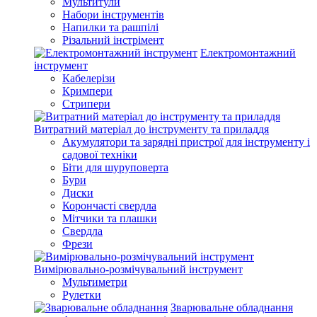
Мультитули
Набори інструментів
Напилки та рашпілі
Різальний інстрімент
Електромонтажний
інструмент
Кабелерізи
Кримпери
Стрипери
Витратний матеріал до інструменту та приладдя
Акумулятори та зарядні пристрої для інструменту і
садової техніки
Біти для шуруповерта
Бури
Диски
Корончасті свердла
Мітчики та плашки
Свердла
Фрези
Вимірювально-розмічувальний інструмент
Мультиметри
Рулетки
Зварювальне обладнання