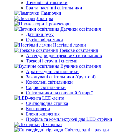
Точкові світильники
Бра та настінні світильники
Лампочки
Люстры
Прожектори
Датчики освітлення
Датчики руху
Сутінкові датчики
Настільні лампи
Трекове освітлення
Аксесуари для трекових світильників
Трекові і струнні системи
Вуличне освітлення
Архітектурні світильники
Закопувані світильники (ґрунтові)
Консольні світильники
Садові світильники
Світильники на сонячній батареї
LED-лента
Світлодіодна стрічка
Контролери
Блоки живлення
Профіль та комплектуючі для LED-стрічки
Ліхтарики
Світлодіодні гірлянди