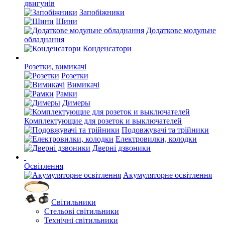
двигунів
Запобіжники
Шини
Додаткове модульне
обладнання
Конденсатори
Розетки, вимикачі
Розетки
Вимикачі
Рамки
Димеры
Комплектующие для розеток и выключателей
Подовжувачі та трійники
Електровилки, колодки
Дверні дзвоники
Освітлення
Акумуляторне освітлення
Світильники
Стельові світильники
Технічні світильники