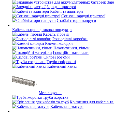
Зар
Зарядні пристрої
Кабелі та адаптери
Сонячні зарядні пристрої
Стабілізатори напруги
Кабельно-провідникова продукція
Кабель, провід
Розподільчі коробки
Клемні колодки
Наконечники, гільзи
Ізоляційні матеріали
Силові роз'єми
Труби гофровані
Кабельний канал
Металорукав
Труба жорстка
Кріплення для кабелів та
Кабельна арматура