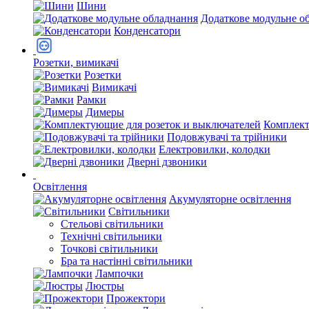
Шини
Додаткове модульне о
Конденсатори
Розетки, вимикачі
Розетки
Вимикачі
Рамки
Димеры
Комплект
Подовжувачі та трійники
Електровилки, колодки
Дверні дзвоники
Освітлення
Акумуляторне освітлення
Світильники
Стельові світильники
Технічні світильники
Точкові світильники
Бра та настінні світильники
Лампочки
Люстры
Прожектори