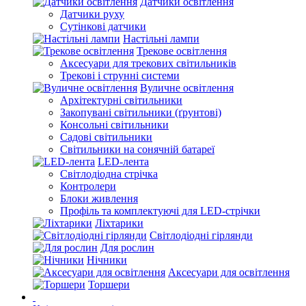
Датчики освітлення
Датчики руху
Сутінкові датчики
Настільні лампи
Трекове освітлення
Аксесуари для трекових світильників
Трекові і струнні системи
Вуличне освітлення
Архітектурні світильники
Закопувані світильники (ґрунтові)
Консольні світильники
Садові світильники
Світильники на сонячній батареї
LED-лента
Світлодіодна стрічка
Контролери
Блоки живлення
Профіль та комплектуючі для LED-стрічки
Ліхтарики
Світлодіодні гірлянди
Для рослин
Нічники
Аксесуари для освітлення
Торшери