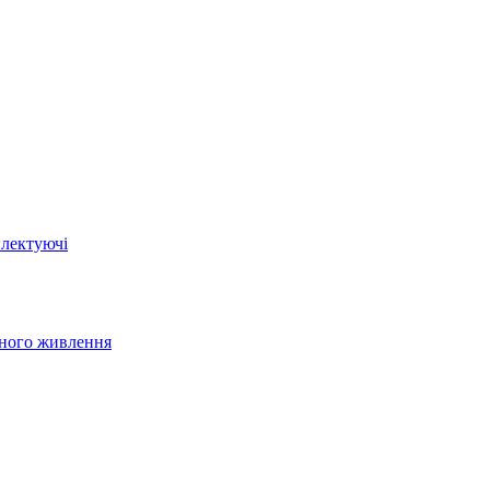
плектуючі
йного живлення