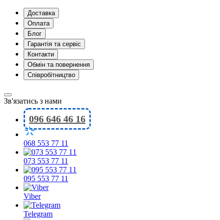
Доставка
Оплата
Блог
Гарантія та сервіс
Контакти
Обмін та повернення
Співробітництво
Зв'язатись з нами
096 646 46 16
068 553 77 11
073 553 77 11
095 553 77 11
Viber
Telegram