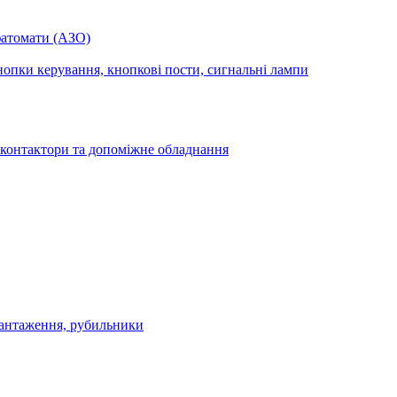
фатомати (АЗО)
опки керування, кнопкові пости, сигнальні лампи
 контактори та допоміжне обладнання
антаження, рубильники