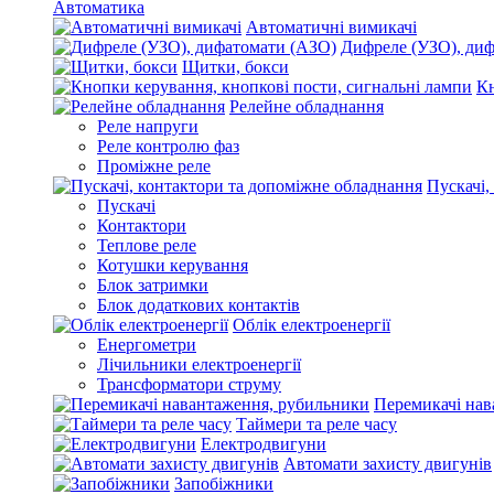
Автоматика
Автоматичні вимикачі
Дифреле (УЗО), ди
Щитки, бокси
Кн
Релейне обладнання
Реле напруги
Реле контролю фаз
Проміжне реле
Пускачі,
Пускачі
Контактори
Теплове реле
Котушки керування
Блок затримки
Блок додаткових контактів
Облік електроенергії
Енергометри
Лічильники електроенергії
Трансформатори струму
Перемикачі нав
Таймери та реле часу
Електродвигуни
Автомати захисту двигунів
Запобіжники