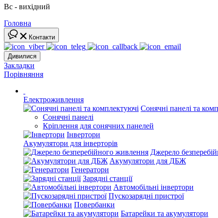
Вс - вихідний
Головна
Контакти
Дивилися
Закладки
Порівняння
Електроживлення
Сонячні панелі та ком
Сонячні панелі
Кріплення для сонячних панелей
Інвертори
Акумулятори для інверторів
Джерело безперебі
Акумулятори для ДБЖ
Генератори
Зарядні станції
Автомобільні інвертори
Пускозарядні пристрої
Повербанки
Батарейки та акумулятори