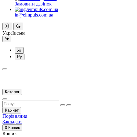
Замовити дзвінок
in@eimpuls.com.ua
Українська
Ук
Ук
Ру
Каталог
Кабінет
Порівняння
Закладки
0
Кошик
Кошик