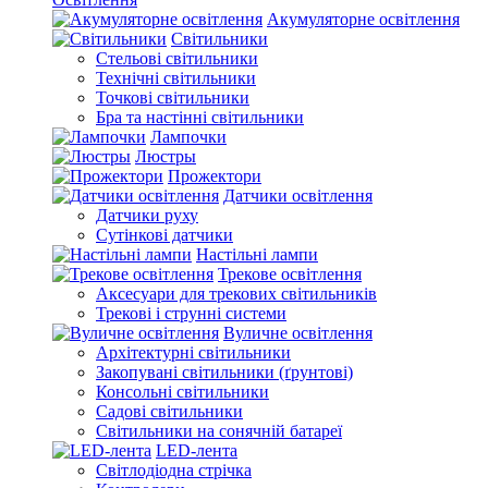
Акумуляторне освітлення
Світильники
Стельові світильники
Технічні світильники
Точкові світильники
Бра та настінні світильники
Лампочки
Люстры
Прожектори
Датчики освітлення
Датчики руху
Сутінкові датчики
Настільні лампи
Трекове освітлення
Аксесуари для трекових світильників
Трекові і струнні системи
Вуличне освітлення
Архітектурні світильники
Закопувані світильники (ґрунтові)
Консольні світильники
Садові світильники
Світильники на сонячній батареї
LED-лента
Світлодіодна стрічка