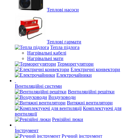
Теплові насоси
Теплові гармати
Тепла підлога
Нагрівальні кабелі
Нагрівальні мати
Терморегулятори
Електричні конвектори
Електрочайники
Вентиляційні системи
Вентиляційні решітки
Воздуховоди
Витяжні вентилятори
Комплектуючі для
вентиляції
Ревізійні люки
Інструмент
Ручний інструмент