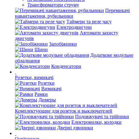
Трансформатори струму
Перемикачі
навантаження, рубильники
Таймери та реле часу
Електродвигуни
Автомати захисту
двигунів
Запобіжники
Шини
Додаткове модульне
обладнання
Конденсатори
Розетки, вимикачі
Розетки
Вимикачі
Рамки
Димеры
Комплектующие для розеток и выключателей
Подовжувачі та трійники
Електровилки, колодки
Дверні дзвоники
Освітлення