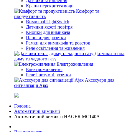
Датчики затоплення
Крани перекриття води
Комфорт та
продуктивність
Вимикачі LightSwitch
Датчики якості повітря
Кнопки для вимикача
Панели для розетки
Рамки для вимикачів та розеток
Реле освітлення та живлення
Датчики тепла,
диму та чадного газу
Електроживлення
Електроживлення
Реле і розумні розетки
Аксесуари для
сигналізації Ajax
Головна
Автоматичні вимикачі
Автоматичний вимикач HAGER MC140A
Все про товар