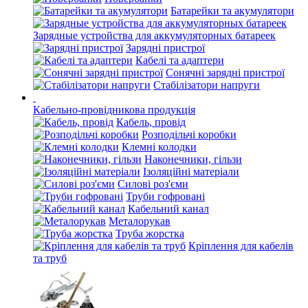
Батарейки та акумулятори
Зарядные устройства для аккумуляторных батареек
Зарядні пристрої
Кабелі та адаптери
Сонячні зарядні пристрої
Стабілізатори напруги
Кабельно-провідникова продукція
Кабель, провід
Розподільчі коробки
Клемні колодки
Наконечники, гільзи
Ізоляційні матеріали
Силові роз'єми
Труби гофровані
Кабельний канал
Металорукав
Труба жорстка
Кріплення для кабелів
та труб