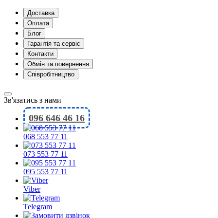
Доставка
Оплата
Блог
Гарантія та сервіс
Контакти
Обмін та повернення
Співробітництво
Зв'язатись з нами
096 646 46 16
068 553 77 11
073 553 77 11
095 553 77 11
Viber
Telegram