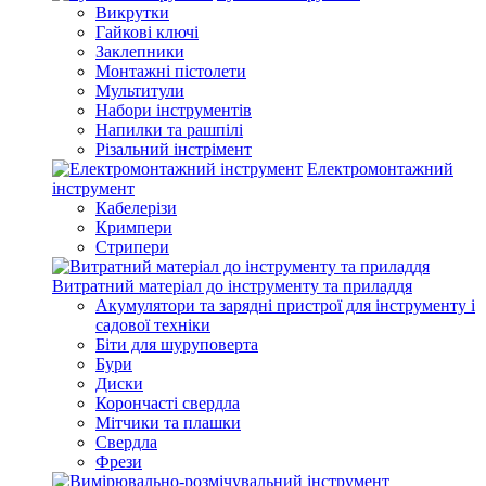
Викрутки
Гайкові ключі
Заклепники
Монтажні пістолети
Мультитули
Набори інструментів
Напилки та рашпілі
Різальний інстрімент
Електромонтажний
інструмент
Кабелерізи
Кримпери
Стрипери
Витратний матеріал до інструменту та приладдя
Акумулятори та зарядні пристрої для інструменту і
садової техніки
Біти для шуруповерта
Бури
Диски
Корончасті свердла
Мітчики та плашки
Свердла
Фрези