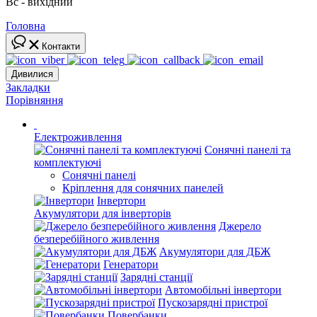
Вс - вихідний
Головна
Контакти
Дивилися
Закладки
Порівняння
Електроживлення
Сонячні панелі та
комплектуючі
Сонячні панелі
Кріплення для сонячних панелей
Інвертори
Акумулятори для інверторів
Джерело
безперебійного живлення
Акумулятори для ДБЖ
Генератори
Зарядні станції
Автомобільні інвертори
Пускозарядні пристрої
Повербанки