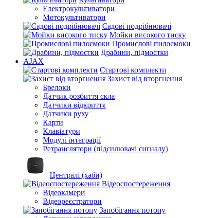
Електрокультиватори
Мотокультиватори
Садові подрібнювачі
Мойки високого тиску
Промислові пилосмоки
Драбини, підмостки
AJAX
Стартові комплекти
Захист від вторгнення
Брелоки
Датчик розбиття скла
Датчики відкриття
Датчики руху
Карти
Клавіатури
Модулі інтеграції
Ретранслятори (підсилювачі сигналу)
Централі (хаби)
Відеоспостереження
Відеокамери
Відеореєстратори
Запобігання потопу