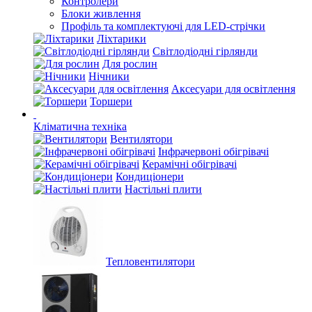
Контролери
Блоки живлення
Профіль та комплектуючі для LED-стрічки
Ліхтарики
Світлодіодні гірлянди
Для рослин
Нічники
Аксесуари для освітлення
Торшери
Кліматична техніка
Вентилятори
Інфрачервоні обігрівачі
Керамічні обігрівачі
Кондиціонери
Настільні плити
Тепловентилятори