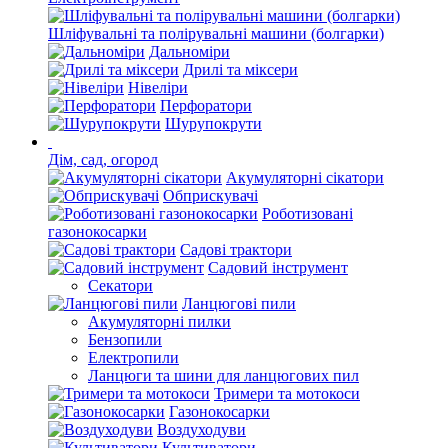
Шліфувальні та полірувальні машини (болгарки)
Дальноміри
Дрилі та міксери
Нівеліри
Перфоратори
Шурупокрути
Дім, сад, огород
Акумуляторні сікатори
Обприскувачі
Роботизовані
газонокосарки
Садові трактори
Садовий інструмент
Секатори
Ланцюгові пили
Акумуляторні пилки
Бензопили
Електропили
Ланцюги та шини для ланцюгових пил
Тримери та мотокоси
Газонокосарки
Воздуходуви
Культиватори