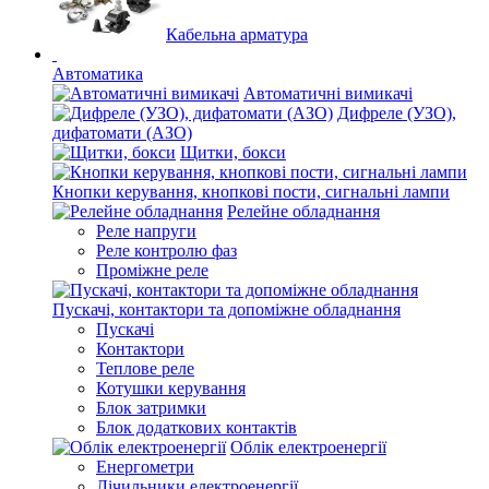
Кабельна арматура
Автоматика
Автоматичні вимикачі
Дифреле (УЗО),
дифатомати (АЗО)
Щитки, бокси
Кнопки керування, кнопкові пости, сигнальні лампи
Релейне обладнання
Реле напруги
Реле контролю фаз
Проміжне реле
Пускачі, контактори та допоміжне обладнання
Пускачі
Контактори
Теплове реле
Котушки керування
Блок затримки
Блок додаткових контактів
Облік електроенергії
Енергометри
Лічильники електроенергії