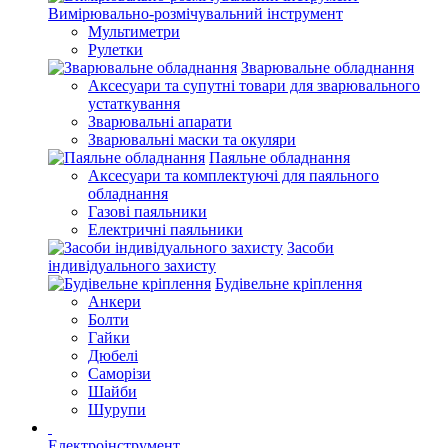
Вимірювально-розмічувальний інструмент
Мультиметри
Рулетки
Зварювальне обладнання
Аксесуари та супутні товари для зварювального
устаткування
Зварювальні апарати
Зварювальні маски та окуляри
Паяльне обладнання
Аксесуари та комплектуючі для паяльного
обладнання
Газові паяльники
Електричні паяльники
Засоби
індивідуального захисту
Будівельне кріплення
Анкери
Болти
Гайки
Дюбелі
Саморізи
Шайби
Шурупи
Електроінструмент