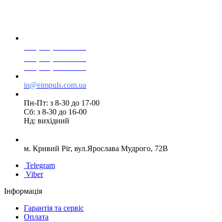
+38(068) 553 77 11
+38(073) 553 77 11
+38(095) 553 77 11
in@eimpuls.com.ua
Пн-Пт: з 8-30 до 17-00
Сб: з 8-30 до 16-00
Нд: вихідний
м. Кривий Ріг, вул.Ярослава Мудрого, 72В
Telegram
Viber
Інформація
Гарантія та сервіс
Оплата