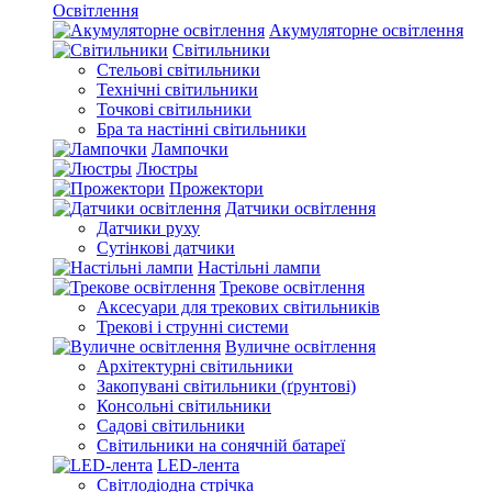
Освітлення
Акумуляторне освітлення
Світильники
Стельові світильники
Технічні світильники
Точкові світильники
Бра та настінні світильники
Лампочки
Люстры
Прожектори
Датчики освітлення
Датчики руху
Сутінкові датчики
Настільні лампи
Трекове освітлення
Аксесуари для трекових світильників
Трекові і струнні системи
Вуличне освітлення
Архітектурні світильники
Закопувані світильники (ґрунтові)
Консольні світильники
Садові світильники
Світильники на сонячній батареї
LED-лента
Світлодіодна стрічка