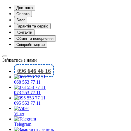
Доставка
Оплата
Блог
Гарантія та сервіс
Контакти
Обмін та повернення
Співробітництво
Зв'язатись з нами
096 646 46 16
068 553 77 11
073 553 77 11
095 553 77 11
Viber
Telegram