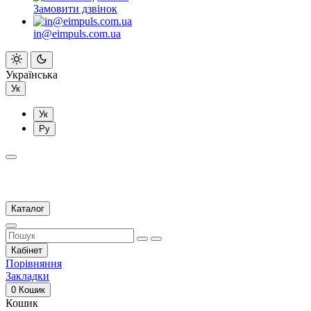
Замовити дзвінок
in@eimpuls.com.ua
Українська
Ук
Ук
Ру
Каталог
Кабінет
Порівняння
Закладки
0
Кошик
Кошик