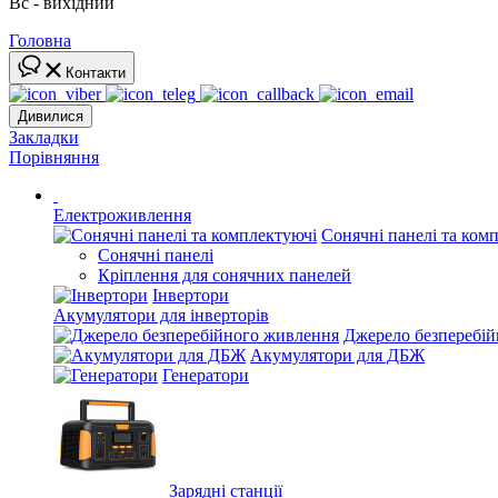
Вс - вихідний
Головна
Контакти
Дивилися
Закладки
Порівняння
Електроживлення
Сонячні панелі та ком
Сонячні панелі
Кріплення для сонячних панелей
Інвертори
Акумулятори для інверторів
Джерело безперебі
Акумулятори для ДБЖ
Генератори
Зарядні станції