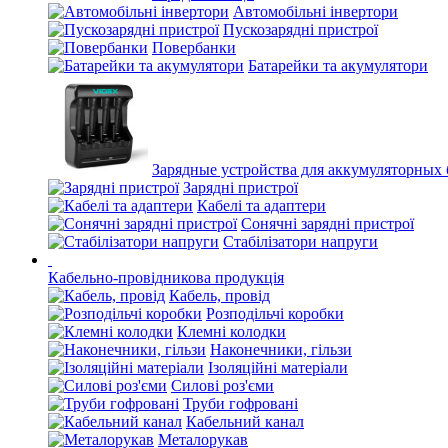
Автомобільні інвертори
Пускозарядні пристрої
Повербанки
Батарейки та акумулятори
Зарядные устройства для аккумуляторных 
Зарядні пристрої
Кабелі та адаптери
Сонячні зарядні пристрої
Стабілізатори напруги
Кабельно-провідникова продукція
Кабель, провід
Розподільчі коробки
Клемні колодки
Наконечники, гільзи
Ізоляційні матеріали
Силові роз'єми
Труби гофровані
Кабельний канал
Металорукав