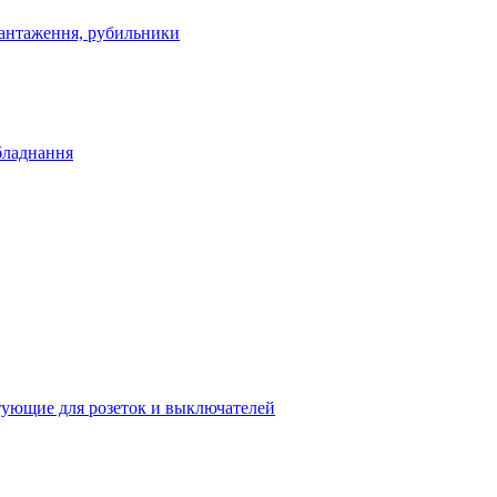
антаження, рубильники
бладнання
ующие для розеток и выключателей