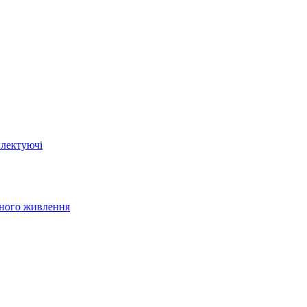
плектуючі
йного живлення