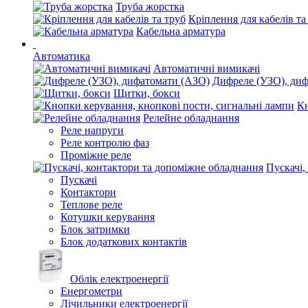
Труба жорстка
Кріплення для кабелів та
Кабельна арматура
Автоматика
Автоматичні вимикачі
Дифреле (УЗО), ди
Щитки, бокси
Кн
Релейне обладнання
Реле напруги
Реле контролю фаз
Проміжне реле
Пускачі,
Пускачі
Контактори
Теплове реле
Котушки керування
Блок затримки
Блок додаткових контактів
Облік електроенергії
Енергометри
Лічильники електроенергії