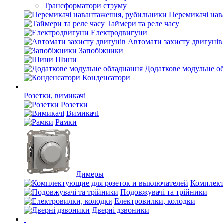
Трансформатори струму
Перемикачі нав
Таймери та реле часу
Електродвигуни
Автомати захисту двигунів
Запобіжники
Шини
Додаткове модульне о
Конденсатори
Розетки, вимикачі
Розетки
Вимикачі
Рамки
Димеры
Комплект
Подовжувачі та трійники
Електровилки, колодки
Дверні дзвоники