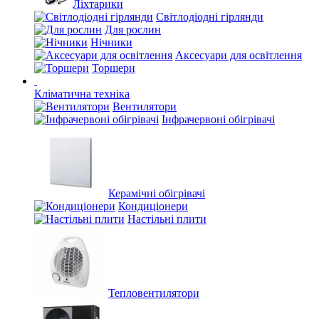
Ліхтарики
Світлодіодні гірлянди
Для рослин
Нічники
Аксесуари для освітлення
Торшери
Кліматична техніка
Вентилятори
Інфрачервоні обігрівачі
Керамічні обігрівачі
Кондиціонери
Настільні плити
Тепловентилятори