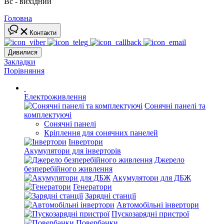
Вс - вихідний
Головна
Контакти
Дивилися
Закладки
Порівняння
Електроживлення
Сонячні панелі та
комплектуючі
Сонячні панелі
Кріплення для сонячних панелей
Інвертори
Акумулятори для інверторів
Джерело
безперебійного живлення
Акумулятори для ДБЖ
Генератори
Зарядні станції
Автомобільні інвертори
Пускозарядні пристрої
Повербанки