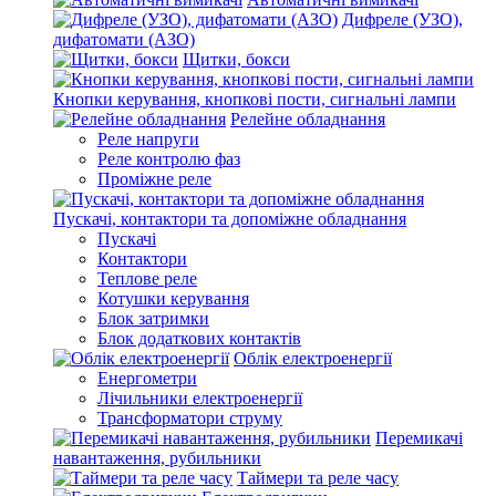
Дифреле (УЗО),
дифатомати (АЗО)
Щитки, бокси
Кнопки керування, кнопкові пости, сигнальні лампи
Релейне обладнання
Реле напруги
Реле контролю фаз
Проміжне реле
Пускачі, контактори та допоміжне обладнання
Пускачі
Контактори
Теплове реле
Котушки керування
Блок затримки
Блок додаткових контактів
Облік електроенергії
Енергометри
Лічильники електроенергії
Трансформатори струму
Перемикачі
навантаження, рубильники
Таймери та реле часу