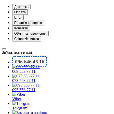
Доставка
Оплата
Блог
Гарантія та сервіс
Контакти
Обмін та повернення
Співробітництво
Зв'язатись з нами
096 646 46 16
068 553 77 11
073 553 77 11
095 553 77 11
Viber
Telegram