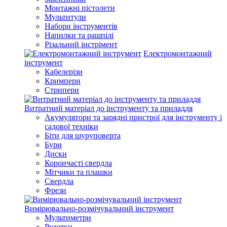
Монтажні пістолети
Мультитули
Набори інструментів
Напилки та рашпілі
Різальний інстрімент
Електромонтажний
інструмент
Кабелерізи
Кримпери
Стрипери
Витратний матеріал до інструменту та приладдя
Акумулятори та зарядні пристрої для інструменту і
садової техніки
Біти для шуруповерта
Бури
Диски
Корончасті свердла
Мітчики та плашки
Свердла
Фрези
Вимірювально-розмічувальний інструмент
Мультиметри
Рулетки