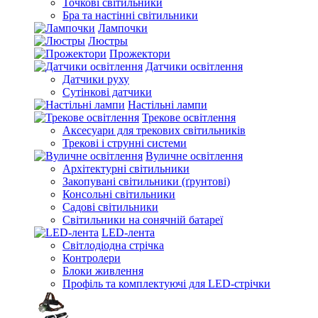
Точкові світильники
Бра та настінні світильники
Лампочки
Люстры
Прожектори
Датчики освітлення
Датчики руху
Сутінкові датчики
Настільні лампи
Трекове освітлення
Аксесуари для трекових світильників
Трекові і струнні системи
Вуличне освітлення
Архітектурні світильники
Закопувані світильники (ґрунтові)
Консольні світильники
Садові світильники
Світильники на сонячній батареї
LED-лента
Світлодіодна стрічка
Контролери
Блоки живлення
Профіль та комплектуючі для LED-стрічки