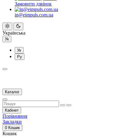
Замовити дзвінок
in@eimpuls.com.ua
Українська
Ук
Ук
Ру
Каталог
Кабінет
Порівняння
Закладки
0
Кошик
Кошик