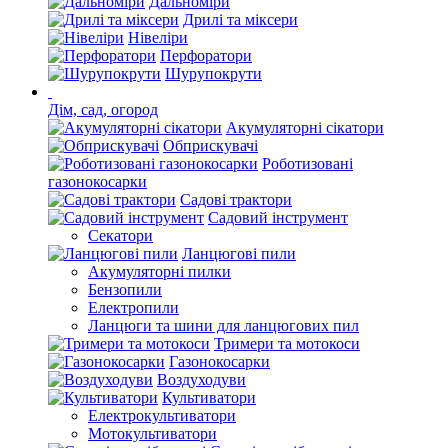
Дальноміри
Дрилі та міксери
Нівеліри
Перфоратори
Шурупокрути
Дім, сад, огород
Акумуляторні сікатори
Обприскувачі
Роботизовані
газонокосарки
Садові трактори
Садовий інструмент
Секатори
Ланцюгові пили
Акумуляторні пилки
Бензопили
Електропили
Ланцюги та шини для ланцюгових пил
Тримери та мотокоси
Газонокосарки
Воздуходуви
Культиватори
Електрокультиватори
Мотокультиватори