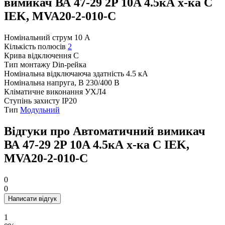
вимикач ВА 47-29 2P 10A 4.5кА х-ка C
IEK, MVA20-2-010-C
Номінальний струм
10 А
Кількість полюсів
2
Крива відключення
C
Тип монтажу
Din-рейка
Номінальна відключаюча здатність
4.5 кА
Номінальна напруга, В
230/400 В
Кліматичне виконання
УХЛ4
Ступінь захисту
IP20
Тип
Модульний
Відгуки про Автоматичний вимикач
ВА 47-29 2P 10A 4.5кА х-ка C IEK,
MVA20-2-010-C
0
0
Написати відгук
1