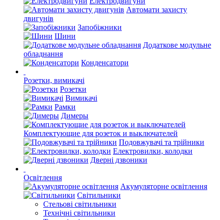
Електродвигуни
Автомати захисту
двигунів
Запобіжники
Шини
Додаткове модульне
обладнання
Конденсатори
Розетки, вимикачі
Розетки
Вимикачі
Рамки
Димеры
Комплектующие для розеток и выключателей
Подовжувачі та трійники
Електровилки, колодки
Дверні дзвоники
Освітлення
Акумуляторне освітлення
Світильники
Стельові світильники
Технічні світильники