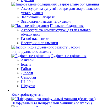
Зварювальне обладнання
Аксесуари та супутні товари для зварювального
устаткування
Зварювальні апарати
Зварювальні маски та окуляри
Паяльне обладнання
Аксесуари та комплектуючі для паяльного
обладнання
Газові паяльники
Електричні паяльники
Засоби
індивідуального захисту
Будівельне кріплення
Анкери
Болти
Гайки
Дюбелі
Саморізи
Шайби
Шурупи
Електроінструмент
Шліфувальні та полірувальні машини (болгарки)