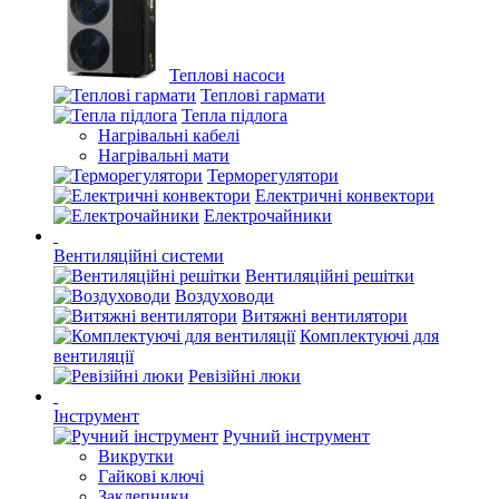
Теплові насоси
Теплові гармати
Тепла підлога
Нагрівальні кабелі
Нагрівальні мати
Терморегулятори
Електричні конвектори
Електрочайники
Вентиляційні системи
Вентиляційні решітки
Воздуховоди
Витяжні вентилятори
Комплектуючі для
вентиляції
Ревізійні люки
Інструмент
Ручний інструмент
Викрутки
Гайкові ключі
Заклепники