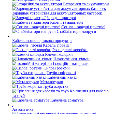
Батарейки та акумулятори
Зарядные устройства для аккумуляторных батареек
Зарядні пристрої
Кабелі та адаптери
Сонячні зарядні пристрої
Стабілізатори напруги
Кабельно-провідникова продукція
Кабель, провід
Розподільчі коробки
Клемні колодки
Наконечники, гільзи
Ізоляційні матеріали
Силові роз'єми
Труби гофровані
Кабельний канал
Металорукав
Труба жорстка
Кріплення для кабелів
та труб
Кабельна арматура
Автоматика
Автоматичні вимикачі