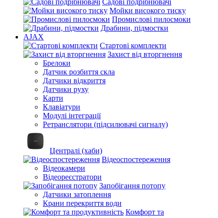
Садові подрібнювачі
Мойки високого тиску
Промислові пилосмоки
Драбини, підмостки
AJAX
Стартові комплекти
Захист від вторгнення
Брелоки
Датчик розбиття скла
Датчики відкриття
Датчики руху
Карти
Клавіатури
Модулі інтеграції
Ретранслятори (підсилювачі сигналу)
Централі (хаби)
Відеоспостереження
Відеокамери
Відеореєстратори
Запобігання потопу
Датчики затоплення
Крани перекриття води
Комфорт та