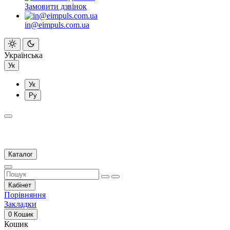
Замовити дзвінок
in@eimpuls.com.ua
Українська
Ук
Ук
Ру
Каталог
Кабінет
Порівняння
Закладки
0
Кошик
Кошик