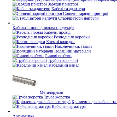
Зарядні пристрої
Кабелі та адаптери
Сонячні зарядні пристрої
Стабілізатори напруги
Кабельно-провідникова продукція
Кабель, провід
Розподільчі коробки
Клемні колодки
Наконечники, гільзи
Ізоляційні матеріали
Силові роз'єми
Труби гофровані
Кабельний канал
Металорукав
Труба жорстка
Кріплення для кабелів та
Кабельна арматура
Автоматика