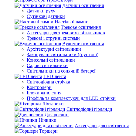
Датчики освітлення
Датчики руху
Сутінкові датчики
Настільні лампи
Трекове освітлення
Аксесуари для трекових світильників
Трекові і струнні системи
Вуличне освітлення
Архітектурні світильники
Закопувані світильники (ґрунтові)
Консольні світильники
Садові світильники
Світильники на сонячній батареї
LED-лента
Світлодіодна стрічка
Контролери
Блоки живлення
Профіль та комплектуючі для LED-стрічки
Ліхтарики
Світлодіодні гірлянди
Для рослин
Нічники
Аксесуари для освітлення
Торшери