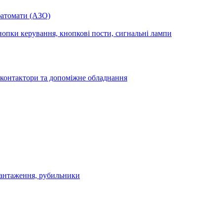
фатомати (АЗО)
опки керування, кнопкові пости, сигнальні лампи
 контактори та допоміжне обладнання
антаження, рубильники