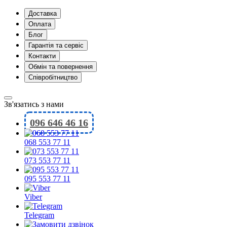
Доставка
Оплата
Блог
Гарантія та сервіс
Контакти
Обмін та повернення
Співробітництво
Зв'язатись з нами
096 646 46 16
068 553 77 11
073 553 77 11
095 553 77 11
Viber
Telegram