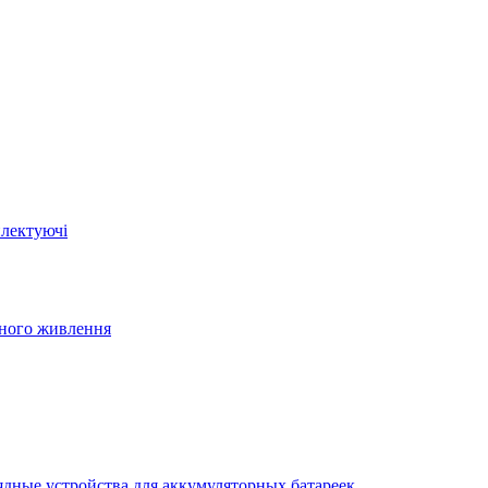
плектуючі
йного живлення
ядные устройства для аккумуляторных батареек