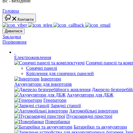
Вс - вихідний
Головна
Контакти
Дивилися
Закладки
Порівняння
Електроживлення
Сонячні панелі та ком
Сонячні панелі
Кріплення для сонячних панелей
Інвертори
Акумулятори для інверторів
Джерело безперебі
Акумулятори для ДБЖ
Генератори
Зарядні станції
Автомобільні інвертори
Пускозарядні пристрої
Повербанки
Батарейки та акумулятори
Зар