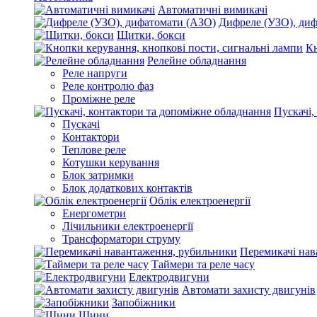
Автоматичні вимикачі
Дифреле (УЗО), ди
Щитки, бокси
Кн
Релейне обладнання
Реле напруги
Реле контролю фаз
Проміжне реле
Пускачі,
Пускачі
Контактори
Теплове реле
Котушки керування
Блок затримки
Блок додаткових контактів
Облік електроенергії
Енергометри
Лічильники електроенергії
Трансформатори струму
Перемикачі нав
Таймери та реле часу
Електродвигуни
Автомати захисту двигунів
Запобіжники
Шини