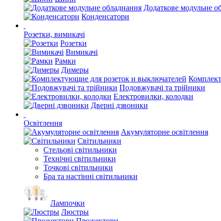
Додаткове модульне о
Конденсатори
Розетки, вимикачі
Розетки
Вимикачі
Рамки
Димеры
Комплект
Подовжувачі та трійники
Електровилки, колодки
Дверні дзвоники
Освітлення
Акумуляторне освітлення
Світильники
Стельові світильники
Технічні світильники
Точкові світильники
Бра та настінні світильники
Лампочки
Люстры
Прожектори