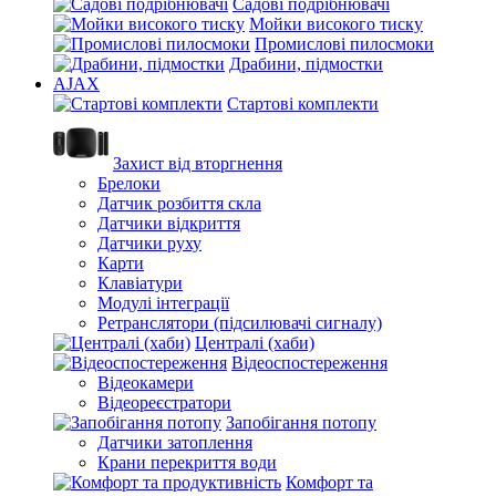
Садові подрібнювачі
Мойки високого тиску
Промислові пилосмоки
Драбини, підмостки
AJAX
Стартові комплекти
Захист від вторгнення
Брелоки
Датчик розбиття скла
Датчики відкриття
Датчики руху
Карти
Клавіатури
Модулі інтеграції
Ретранслятори (підсилювачі сигналу)
Централі (хаби)
Відеоспостереження
Відеокамери
Відеореєстратори
Запобігання потопу
Датчики затоплення
Крани перекриття води
Комфорт та