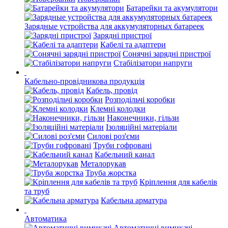
Батарейки та акумулятори
Зарядные устройства для аккумуляторных батареек
Зарядні пристрої
Кабелі та адаптери
Сонячні зарядні пристрої
Стабілізатори напруги
Кабельно-провідникова продукція
Кабель, провід
Розподільчі коробки
Клемні колодки
Наконечники, гільзи
Ізоляційні матеріали
Силові роз'єми
Труби гофровані
Кабельний канал
Металорукав
Труба жорстка
Кріплення для кабелів
та труб
Кабельна арматура
Автоматика
Автоматичні вимикачі