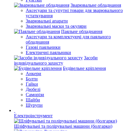
Зварювальне обладнання
Аксесуари та супутні товари для зварювального
устаткування
Зварювальні апарати
Зварювальні маски та окуляри
Паяльне обладнання
Аксесуари та комплектуючі для паяльного
обладнання
Газові паяльники
Електричні паяльники
Засоби
індивідуального захисту
Будівельне кріплення
Анкери
Болти
Гайки
Дюбелі
Саморізи
Шайби
Шурупи
Електроінструмент
Шліфувальні та полірувальні машини (болгарки)