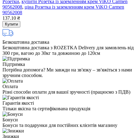
Розетки
,
купити Розетка із заземленням крем ViKO Carmen
90562008
,
ціна Розетка із заземленням крем ViKO Carmen
90562008
137.10 ₴
Купити
Безкоштовна доставка
Безкоштовна доставка з ROZETKA Delivery для замовлень від
300 грн, вагою до 30кг та довжиною до 120см
Підтримка
Потрібна допомога? Ми завжди на зв'язку – зв'яжіться з нами
зручним способом.
Оплата
Різні способи оплати для вашої зручності (працюємо з ПДВ)
Гарантія якості
Тільки якісна та сертифікована продукція
Бонуси
Бонуси та подарунки для постійних клієнтів магазину
Знижки