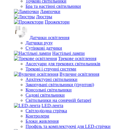
Точкові світильники
Бра та настінні світильники
Лампочки
Люстры
Прожектори
Датчики освітлення
Датчики руху
Сутінкові датчики
Настільні лампи
Трекове освітлення
Аксесуари для трекових світильників
Трекові і струнні системи
Вуличне освітлення
Архітектурні світильники
Закопувані світильники (ґрунтові)
Консольні світильники
Садові світильники
Світильники на сонячній батареї
LED-лента
Світлодіодна стрічка
Контролери
Блоки живлення
Профіль та комплектуючі для LED-стрічки