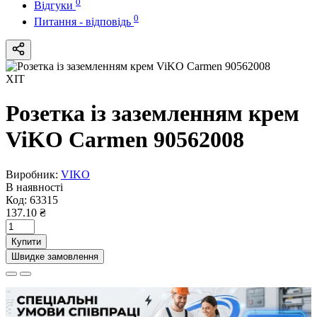
0
Відгуки
0
Питання - відповідь
ХІТ
Розетка із заземленням крем
ViKO Carmen 90562008
Виробник:
VIKO
В наявності
Код:
63315
137.10 ₴
Купити
Швидке замовлення