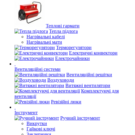
Теплові гармати
Тепла підлога
Нагрівальні кабелі
Нагрівальні мати
Терморегулятори
Електричні конвектори
Електрочайники
Вентиляційні системи
Вентиляційні решітки
Воздуховоди
Витяжні вентилятори
Комплектуючі для
вентиляції
Ревізійні люки
Інструмент
Ручний інструмент
Викрутки
Гайкові ключі
Заклепники