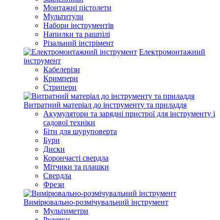
Монтажні пістолети
Мультитули
Набори інструментів
Напилки та рашпілі
Різальний інстрімент
Електромонтажний
інструмент
Кабелерізи
Кримпери
Стрипери
Витратний матеріал до інструменту та приладдя
Акумулятори та зарядні пристрої для інструменту і
садової техніки
Біти для шуруповерта
Бури
Диски
Корончасті свердла
Мітчики та плашки
Свердла
Фрези
Вимірювально-розмічувальний інструмент
Мультиметри
Рулетки