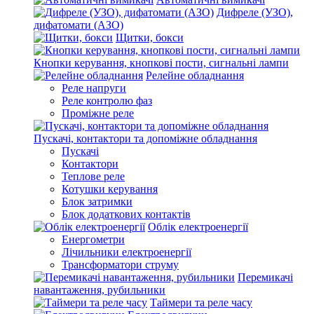
Дифреле (УЗО),
дифатомати (АЗО)
Щитки, бокси
Кнопки керування, кнопкові пости, сигнальні лампи
Релейне обладнання
Реле напруги
Реле контролю фаз
Проміжне реле
Пускачі, контактори та допоміжне обладнання
Пускачі
Контактори
Теплове реле
Котушки керування
Блок затримки
Блок додаткових контактів
Облік електроенергії
Енергометри
Лічильники електроенергії
Трансформатори струму
Перемикачі
навантаження, рубильники
Таймери та реле часу