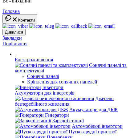
Вс - вихідний
Головна
Контакти
Дивилися
Закладки
Порівняння
Електроживлення
Сонячні панелі та
комплектуючі
Сонячні панелі
Кріплення для сонячних панелей
Інвертори
Акумулятори для інверторів
Джерело
безперебійного живлення
Акумулятори для ДБЖ
Генератори
Зарядні станції
Автомобільні інвертори
Пускозарядні пристрої
Повербанки