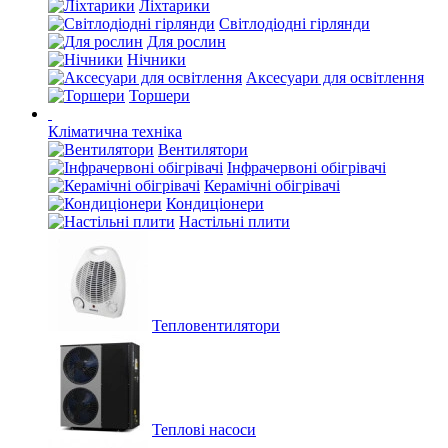
Ліхтарики
Світлодіодні гірлянди
Для рослин
Нічники
Аксесуари для освітлення
Торшери
Кліматична техніка
Вентилятори
Інфрачервоні обігрівачі
Керамічні обігрівачі
Кондиціонери
Настільні плити
Тепловентилятори
Теплові насоси