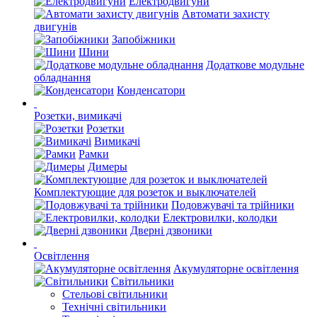
Електродвигуни
Автомати захисту
двигунів
Запобіжники
Шини
Додаткове модульне
обладнання
Конденсатори
Розетки, вимикачі
Розетки
Вимикачі
Рамки
Димеры
Комплектующие для розеток и выключателей
Подовжувачі та трійники
Електровилки, колодки
Дверні дзвоники
Освітлення
Акумуляторне освітлення
Світильники
Стельові світильники
Технічні світильники