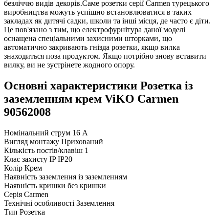
безліччю видів декорів.Саме розетки серії Carmen турецького
виробництва можуть успішно встановлюватися в таких
закладах як дитячі садки, школи та інші місця, де часто є діти.
Це пов'язано з тим, що електрофурнітура даної моделі
оснащена спеціальними захисними шторками, що
автоматично закривають гнізда розетки, якщо вилка
знаходиться поза продуктом. Якщо потрібно знову вставити
вилку, ви не зустрінете жодного опору.
Основні характеристики Розетка із
заземленням крем ViKO Carmen
90562008
Номінальний струм
16 А
Вигляд монтажу
Прихований
Кількість постів/клавіш
1
Клас захисту IP
IP20
Колір
Крем
Наявність заземлення
із заземленням
Наявність кришки
без кришки
Серія
Carmen
Технічні особливості
Заземлення
Тип
Розетка