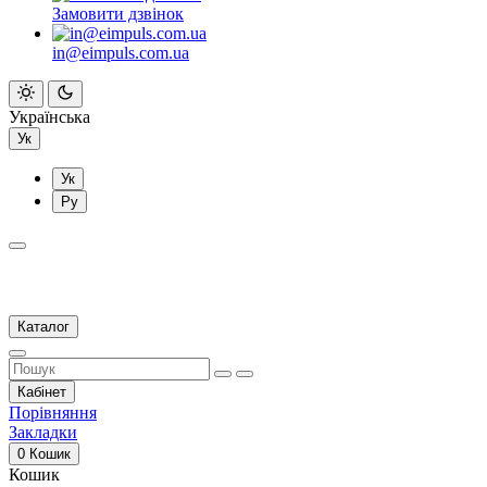
Замовити дзвінок
in@eimpuls.com.ua
Українська
Ук
Ук
Ру
Каталог
Кабінет
Порівняння
Закладки
0
Кошик
Кошик