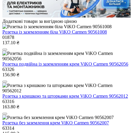
Додаткові товари за вигідною ціною
Розетка із заземленням біла ViKO Carmen 90561008
01878
137.10 ₴
Розетка подвійна із заземленням крем ViKO Carmen 90562056
63326
156.90 ₴
Розетка з кришкою та шторками крем ViKO Carmen 90562012
63316
163.80 ₴
Розетка без заземлення крем ViKO Carmen 90562007
63314