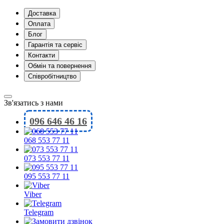
Доставка
Оплата
Блог
Гарантія та сервіс
Контакти
Обмін та повернення
Співробітництво
Зв'язатись з нами
096 646 46 16
068 553 77 11
073 553 77 11
095 553 77 11
Viber
Telegram