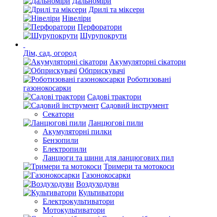
Дальноміри
Дрилі та міксери
Нівеліри
Перфоратори
Шурупокрути
Дім, сад, огород
Акумуляторні сікатори
Обприскувачі
Роботизовані
газонокосарки
Садові трактори
Садовий інструмент
Секатори
Ланцюгові пили
Акумуляторні пилки
Бензопили
Електропили
Ланцюги та шини для ланцюгових пил
Тримери та мотокоси
Газонокосарки
Воздуходуви
Культиватори
Електрокультиватори
Мотокультиватори