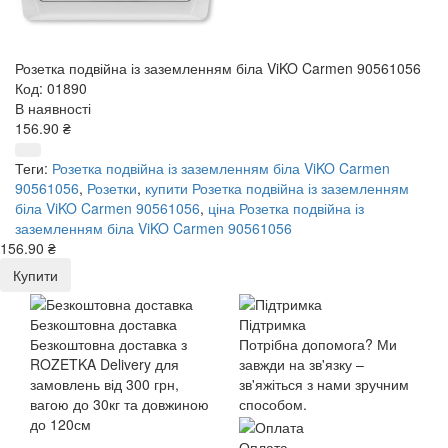
Розетка подвійна із заземленням біла ViKO Carmen 90561056
Код: 01890
В наявності
156.90 ₴
Теги:
Розетка подвійна із заземленням біла ViKO Carmen
90561056
,
Розетки
,
купити Розетка подвійна із заземленням
біла ViKO Carmen 90561056
,
ціна Розетка подвійна із
заземленням біла ViKO Carmen 90561056
156.90 ₴
Купити
Безкоштовна доставка
Підтримка
Безкоштовна доставка з
Потрібна допомога? Ми
ROZETKA Delivery для
завжди на зв'язку –
замовлень від 300 грн,
зв'яжіться з нами зручним
вагою до 30кг та довжиною
способом.
до 120см
Оплата