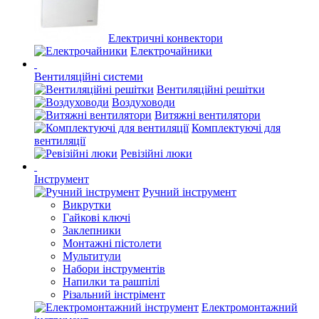
Електричні конвектори
Електрочайники
Вентиляційні системи
Вентиляційні решітки
Воздуховоди
Витяжні вентилятори
Комплектуючі для
вентиляції
Ревізійні люки
Інструмент
Ручний інструмент
Викрутки
Гайкові ключі
Заклепники
Монтажні пістолети
Мультитули
Набори інструментів
Напилки та рашпілі
Різальний інстрімент
Електромонтажний