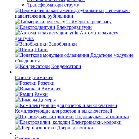
Трансформатори струму
Перемикачі
навантаження, рубильники
Таймери та реле часу
Електродвигуни
Автомати захисту
двигунів
Запобіжники
Шини
Додаткове модульне
обладнання
Конденсатори
Розетки, вимикачі
Розетки
Вимикачі
Рамки
Димеры
Комплектующие для розеток и выключателей
Подовжувачі та трійники
Електровилки, колодки
Дверні дзвоники
Освітлення