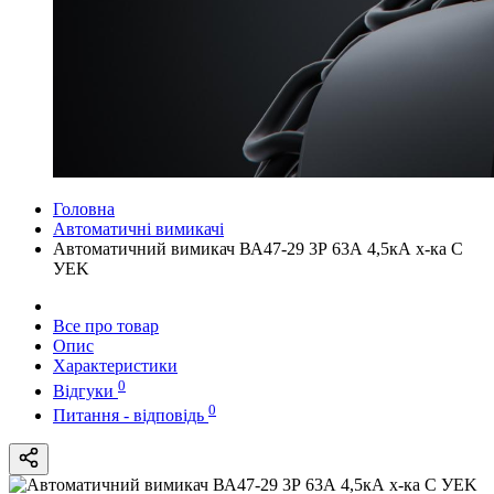
Головна
Автоматичні вимикачі
Автоматичний вимикач ВА47-29 3Р 63А 4,5кА х-ка С
УEK
Все про товар
Опис
Характеристики
0
Відгуки
0
Питання - відповідь