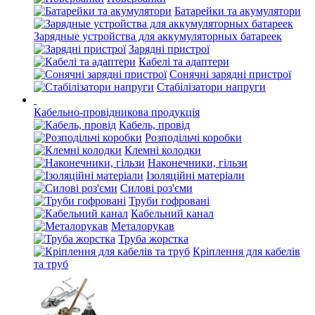
Батарейки та акумулятори
Зарядные устройства для аккумуляторных батареек
Зарядні пристрої
Кабелі та адаптери
Сонячні зарядні пристрої
Стабілізатори напруги
Кабельно-провідникова продукція
Кабель, провід
Розподільчі коробки
Клемні колодки
Наконечники, гільзи
Ізоляційні матеріали
Силові роз'єми
Труби гофровані
Кабельний канал
Металорукав
Труба жорстка
Кріплення для кабелів
та труб