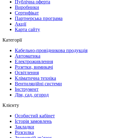
Публічна оферта
Виробники
Сертифікат
Партнерська програма
Акції
Карта сайту
Категорії
Кабельно-провідникова продукція
Автоматика
Електроживлення
Розетки, вимикачі
Освітлення
Кліматична техніка
Вентиляційні системи
Інструмент
Дім, сад, огород
Клієнту
Особистий кабінет
Історія замовлень
Закладки
Розсилка
Зворотній зв’язок