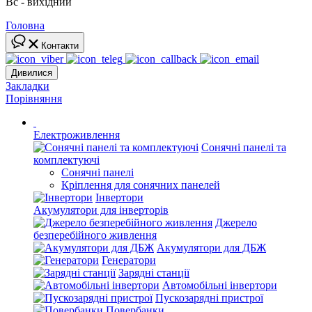
Вс - вихідний
Головна
Контакти
Дивилися
Закладки
Порівняння
Електроживлення
Сонячні панелі та
комплектуючі
Сонячні панелі
Кріплення для сонячних панелей
Інвертори
Акумулятори для інверторів
Джерело
безперебійного живлення
Акумулятори для ДБЖ
Генератори
Зарядні станції
Автомобільні інвертори
Пускозарядні пристрої
Повербанки