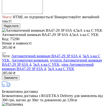
Увага
: HTML не підтримується! Використовуйте звичайний
текст!
Надіслати
Автоматичний вимикач ВА47-29 3Р 63А 4,5кА х-ка С УEK
Код: 75290
Немає в наявності
285.60 ₴
Теги:
Автоматичний вимикач ВА47-29 3Р 63А 4
,
5кА х-ка С
УEK
,
Автоматичні вимикачі
,
купити Автоматичний вимикач
ВА47-29 3Р 63А 4
,
5кА х-ка С УEK
,
ціна Автоматичний
вимикач ВА47-29 3Р 63А 4
,
5кА х-ка С УEK
285.60 ₴
Замовити
Безкоштовна доставка
Безкоштовна доставка з ROZETKA Delivery для замовлень від
300 грн, вагою до 30кг та довжиною до 120см