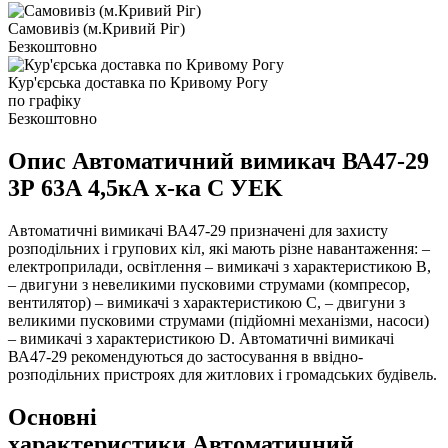
Самовивіз (м.Кривий Ріг)
Безкоштовно
Кур'єрська доставка по Кривому Рогу
по графіку
Безкоштовно
Опис Автоматичний вимикач ВА47-29
3Р 63А 4,5кА х-ка С УEK
Автоматичні вимикачі ВА47-29 призначені для захисту
розподільних і групових кіл, які мають різне навантаження: –
електроприлади, освітлення – вимикачі з характеристикою B,
– двигуни з невеликими пусковими струмами (компресор,
вентилятор) – вимикачі з характеристикою C, – двигуни з
великими пусковими струмами (підйомні механізми, насоси)
– вимикачі з характеристикою D. Автоматичні вимикачі
ВА47-29 рекомендуються до застосування в ввідно-
розподільних пристроях для житлових і громадських будівель.
Основні
характеристики Автоматичний