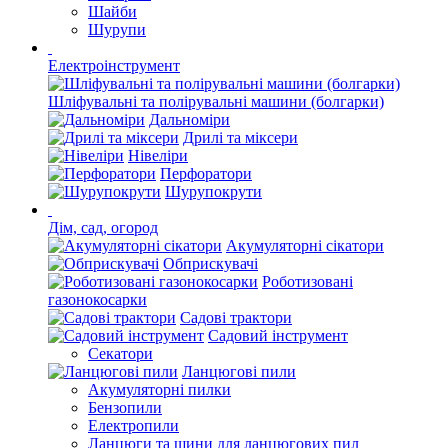
Шайби
Шурупи
Електроінструмент
Шліфувальні та полірувальні машини (болгарки)
Дальноміри
Дрилі та міксери
Нівеліри
Перфоратори
Шурупокрути
Дім, сад, огород
Акумуляторні сікатори
Обприскувачі
Роботизовані
газонокосарки
Садові трактори
Садовий інструмент
Секатори
Ланцюгові пили
Акумуляторні пилки
Бензопили
Електропили
Ланцюги та шини для ланцюгових пил