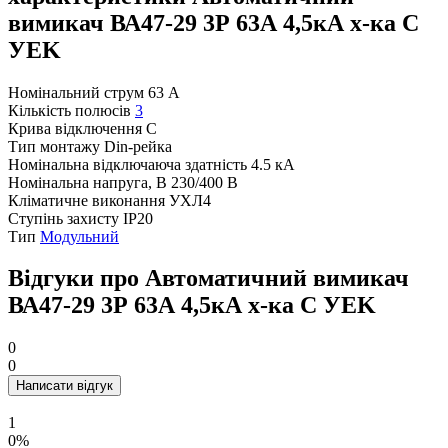
вимикач ВА47-29 3Р 63А 4,5кА х-ка С
УEK
Номінальний струм
63 А
Кількість полюсів
3
Крива відключення
C
Тип монтажу
Din-рейка
Номінальна відключаюча здатність
4.5 кА
Номінальна напруга, В
230/400 В
Кліматичне виконання
УХЛ4
Ступінь захисту
IP20
Тип
Модульний
Відгуки про Автоматичний вимикач
ВА47-29 3Р 63А 4,5кА х-ка С УEK
0
0
Написати відгук
1
0%