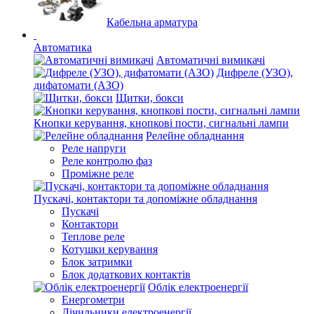
Кабельна арматура
Автоматика
Автоматичні вимикачі
Дифреле (УЗО),
дифатомати (АЗО)
Щитки, бокси
Кнопки керування, кнопкові пости, сигнальні лампи
Релейне обладнання
Реле напруги
Реле контролю фаз
Проміжне реле
Пускачі, контактори та допоміжне обладнання
Пускачі
Контактори
Теплове реле
Котушки керування
Блок затримки
Блок додаткових контактів
Облік електроенергії
Енергометри
Лічильники електроенергії