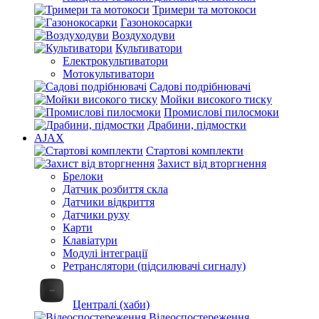
Тримери та мотокоси
Газонокосарки
Воздуходуви
Культиватори
Електрокультиватори
Мотокультиватори
Садові подрібнювачі
Мойки високого тиску
Промислові пилосмоки
Драбини, підмостки
AJAX
Стартові комплекти
Захист від вторгнення
Брелоки
Датчик розбиття скла
Датчики відкриття
Датчики руху
Карти
Клавіатури
Модулі інтеграції
Ретранслятори (підсилювачі сигналу)
Централі (хаби)
Відеоспостереження