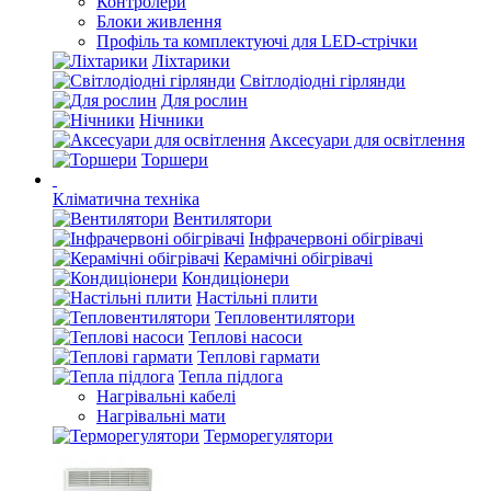
Контролери
Блоки живлення
Профіль та комплектуючі для LED-стрічки
Ліхтарики
Світлодіодні гірлянди
Для рослин
Нічники
Аксесуари для освітлення
Торшери
Кліматична техніка
Вентилятори
Інфрачервоні обігрівачі
Керамічні обігрівачі
Кондиціонери
Настільні плити
Тепловентилятори
Теплові насоси
Теплові гармати
Тепла підлога
Нагрівальні кабелі
Нагрівальні мати
Терморегулятори