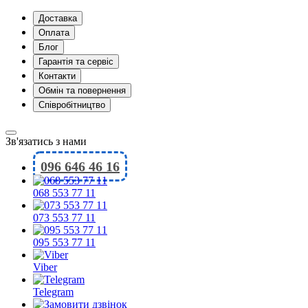
Доставка
Оплата
Блог
Гарантія та сервіс
Контакти
Обмін та повернення
Співробітництво
Зв'язатись з нами
096 646 46 16
068 553 77 11
073 553 77 11
095 553 77 11
Viber
Telegram