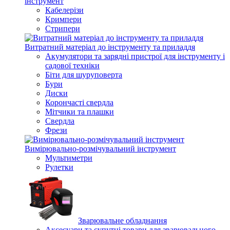
інструмент
Кабелерізи
Кримпери
Стрипери
Витратний матеріал до інструменту та приладдя
Акумулятори та зарядні пристрої для інструменту і
садової техніки
Біти для шуруповерта
Бури
Диски
Корончасті свердла
Мітчики та плашки
Свердла
Фрези
Вимірювально-розмічувальний інструмент
Мультиметри
Рулетки
Зварювальне обладнання
Аксесуари та супутні товари для зварювального