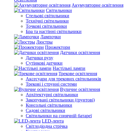
Акумуляторне освітлення
Світильники
Стельові світильники
Технічні світильники
Точкові світильники
Бра та настінні світильники
Лампочки
Люстры
Прожектори
Датчики освітлення
Датчики руху
Сутінкові датчики
Настільні лампи
Трекове освітлення
Аксесуари для трекових світильників
Трекові і струнні системи
Вуличне освітлення
Архітектурні світильники
Закопувані світильники (ґрунтові)
Консольні світильники
Садові світильники
Світильники на сонячній батареї
LED-лента
Світлодіодна стрічка