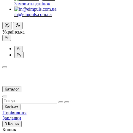
Замовити дзвінок
in@eimpuls.com.ua
Українська
Ук
Ук
Ру
Каталог
Кабінет
Порівняння
Закладки
0
Кошик
Кошик