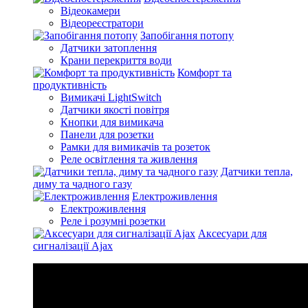
Відеокамери
Відеореєстратори
Запобігання потопу
Датчики затоплення
Крани перекриття води
Комфорт та
продуктивність
Вимикачі LightSwitch
Датчики якості повітря
Кнопки для вимикача
Панели для розетки
Рамки для вимикачів та розеток
Реле освітлення та живлення
Датчики тепла,
диму та чадного газу
Електроживлення
Електроживлення
Реле і розумні розетки
Аксесуари для
сигналізації Ajax