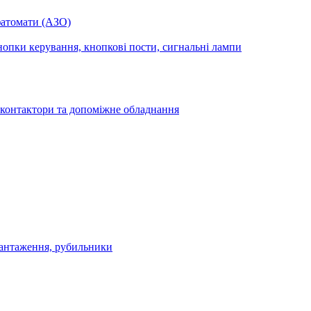
фатомати (АЗО)
опки керування, кнопкові пости, сигнальні лампи
 контактори та допоміжне обладнання
антаження, рубильники