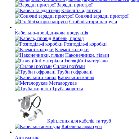
Зарядні пристрої
Кабелі та адаптери
Сонячні зарядні пристрої
Стабілізатори напруги
Кабельно-провідникова продукція
Кабель, провід
Розподільчі коробки
Клемні колодки
Наконечники, гільзи
Ізоляційні матеріали
Силові роз'єми
Труби гофровані
Кабельний канал
Металорукав
Труба жорстка
Кріплення для кабелів та труб
Кабельна арматура
Автоматика