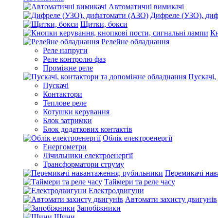
Автоматичні вимикачі
Дифреле (УЗО), ди
Щитки, бокси
Кн
Релейне обладнання
Реле напруги
Реле контролю фаз
Проміжне реле
Пускачі,
Пускачі
Контактори
Теплове реле
Котушки керування
Блок затримки
Блок додаткових контактів
Облік електроенергії
Енергометри
Лічильники електроенергії
Трансформатори струму
Перемикачі нав
Таймери та реле часу
Електродвигуни
Автомати захисту двигунів
Запобіжники
Шини