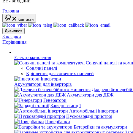
Вс - вихідний
Головна
Контакти
Дивилися
Закладки
Порівняння
Електроживлення
Сонячні панелі та ком
Сонячні панелі
Кріплення для сонячних панелей
Інвертори
Акумулятори для інверторів
Джерело безперебі
Акумулятори для ДБЖ
Генератори
Зарядні станції
Автомобільні інвертори
Пускозарядні пристрої
Повербанки
Батарейки та акумулятори
Зар