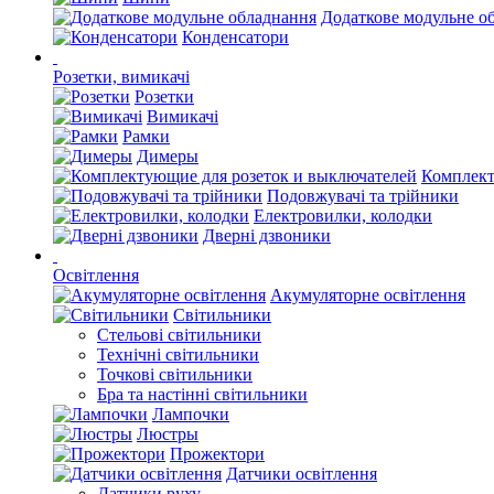
Додаткове модульне о
Конденсатори
Розетки, вимикачі
Розетки
Вимикачі
Рамки
Димеры
Комплект
Подовжувачі та трійники
Електровилки, колодки
Дверні дзвоники
Освітлення
Акумуляторне освітлення
Світильники
Стельові світильники
Технічні світильники
Точкові світильники
Бра та настінні світильники
Лампочки
Люстры
Прожектори
Датчики освітлення
Датчики руху