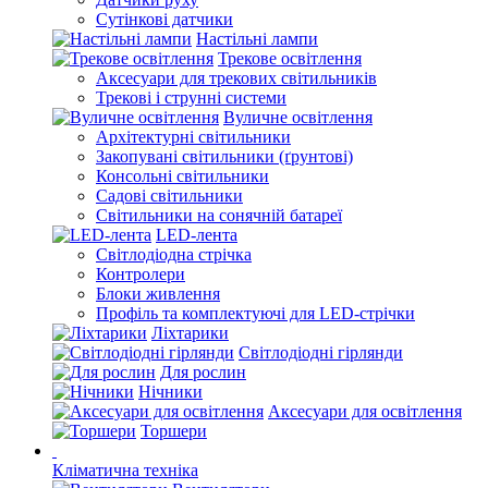
Сутінкові датчики
Настільні лампи
Трекове освітлення
Аксесуари для трекових світильників
Трекові і струнні системи
Вуличне освітлення
Архітектурні світильники
Закопувані світильники (ґрунтові)
Консольні світильники
Садові світильники
Світильники на сонячній батареї
LED-лента
Світлодіодна стрічка
Контролери
Блоки живлення
Профіль та комплектуючі для LED-стрічки
Ліхтарики
Світлодіодні гірлянди
Для рослин
Нічники
Аксесуари для освітлення
Торшери
Кліматична техніка