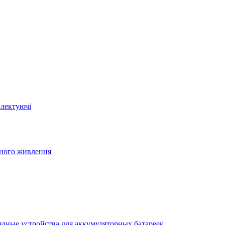
плектуючі
йного живлення
ядные устройства для аккумуляторных батареек