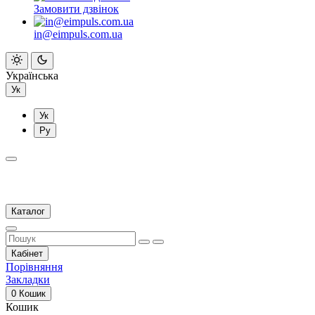
Замовити дзвінок
in@eimpuls.com.ua
Українська
Ук
Ук
Ру
Каталог
Кабінет
Порівняння
Закладки
0
Кошик
Кошик