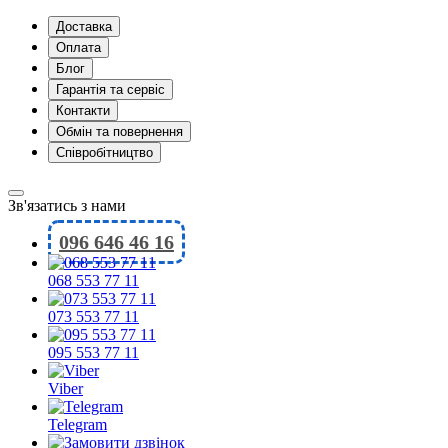
Доставка
Оплата
Блог
Гарантія та сервіс
Контакти
Обмін та повернення
Співробітництво
Зв'язатись з нами
096 646 46 16
068 553 77 11
073 553 77 11
095 553 77 11
Viber
Telegram