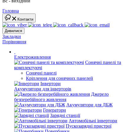
Вс - вихідний
Головна
Контакти
Дивилися
Закладки
Порівняння
Електроживлення
Сонячні панелі та
комплектуючі
Сонячні панелі
Кріплення для сонячних панелей
Інвертори
Акумулятори для інверторів
Джерело
безперебійного живлення
Акумулятори для ДБЖ
Генератори
Зарядні станції
Автомобільні інвертори
Пускозарядні пристрої
Повербанки