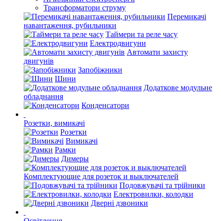
Трансформатори струму
Перемикачі
навантаження, рубильники
Таймери та реле часу
Електродвигуни
Автомати захисту
двигунів
Запобіжники
Шини
Додаткове модульне
обладнання
Конденсатори
Розетки, вимикачі
Розетки
Вимикачі
Рамки
Димеры
Комплектующие для розеток и выключателей
Подовжувачі та трійники
Електровилки, колодки
Дверні дзвоники
Освітлення