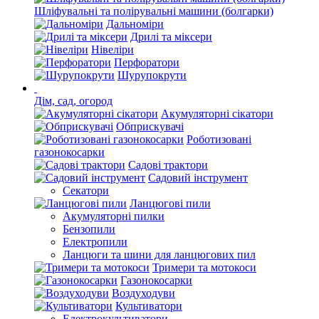
Шліфувальні та полірувальні машини (болгарки)
Дальноміри
Дрилі та міксери
Нівеліри
Перфоратори
Шурупокрути
Дім, сад, огород
Акумуляторні сікатори
Обприскувачі
Роботизовані
газонокосарки
Садові трактори
Садовий інструмент
Секатори
Ланцюгові пили
Акумуляторні пилки
Бензопили
Електропили
Ланцюги та шини для ланцюгових пил
Тримери та мотокоси
Газонокосарки
Воздуходуви
Культиватори
Електрокультиватори