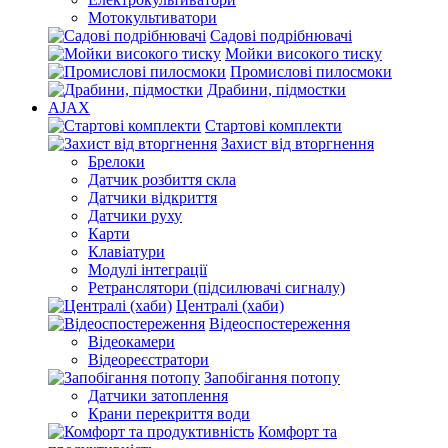
Мотокультиватори
Садові подрібнювачі
Мойки високого тиску
Промислові пилосмоки
Драбини, підмостки
AJAX
Стартові комплекти
Захист від вторгнення
Брелоки
Датчик розбиття скла
Датчики відкриття
Датчики руху
Карти
Клавіатури
Модулі інтеграції
Ретранслятори (підсилювачі сигналу)
Централі (хаби)
Відеоспостереження
Відеокамери
Відеореєстратори
Запобігання потопу
Датчики затоплення
Крани перекриття води
Комфорт та