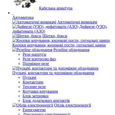
Кабельна арматура
Автоматика
Автоматичні вимикачі
Дифреле (УЗО),
дифатомати (АЗО)
Щитки, бокси
Кнопки керування, кнопкові пости, сигнальні лампи
Релейне обладнання
Реле напруги
Реле контролю фаз
Проміжне реле
Пускачі, контактори та допоміжне обладнання
Пускачі
Контактори
Теплове реле
Котушки керування
Блок затримки
Блок додаткових контактів
Облік електроенергії
Енергометри
Лічильники електроенергії