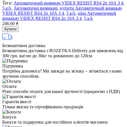
Теги:
Автоматичний вимикач VIDEX RESIST RS4 2п 10А З 4
,
5 кА
,
Автоматичні вимикачі
,
купити Автоматичний вимикач
VIDEX RESIST RS4 2п 10А З 4
,
5 кА
,
ціна Автоматичний
вимикач VIDEX RESIST RS4 2п 10А З 4
,
5 кА
246.60 ₴
Купити
Безкоштовна доставка
Безкоштовна доставка з ROZETKA Delivery для замовлень від
300 грн, вагою до 30кг та довжиною до 120см
Підтримка
Потрібна допомога? Ми завжди на зв'язку – зв'яжіться з нами
зручним способом.
Оплата
Різні способи оплати для вашої зручності (працюємо з ПДВ)
Гарантія якості
Тільки якісна та сертифікована продукція
Бонуси
Бонуси та подарунки для постійних клієнтів магазину