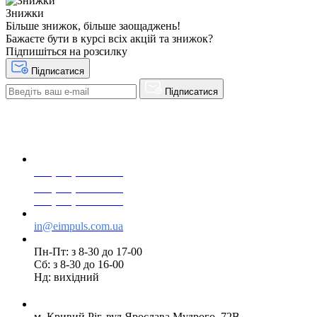
Знижки
Більше знижок, більше заощаджень!
Бажаєте бути в курсі всіх акцій та знижок?
Підпишіться на розсилку
Підписатися
Підписатися
+38(068) 553 77 11
+38(073) 553 77 11
+38(095) 553 77 11
in@eimpuls.com.ua
Пн-Пт: з 8-30 до 17-00
Сб: з 8-30 до 16-00
Нд: вихідний
м. Кривий Ріг, вул.Ярослава Мудрого, 72В