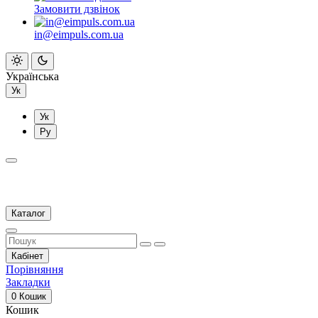
Замовити дзвінок
in@eimpuls.com.ua
Українська
Ук
Ук
Ру
Каталог
Кабінет
Порівняння
Закладки
0
Кошик
Кошик