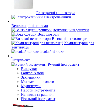
Електричні конвектори
Електрочайники
Вентиляційні системи
Вентиляційні решітки
Воздуховоди
Витяжні вентилятори
Комплектуючі для
вентиляції
Ревізійні люки
Інструмент
Ручний інструмент
Викрутки
Гайкові ключі
Заклепники
Монтажні пістолети
Мультитули
Набори інструментів
Напилки та рашпілі
Різальний інстрімент