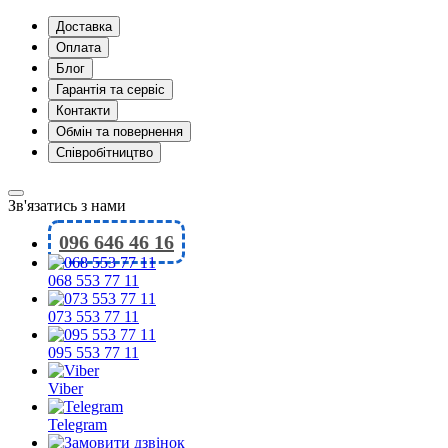
Доставка
Оплата
Блог
Гарантія та сервіс
Контакти
Обмін та повернення
Співробітництво
Зв'язатись з нами
096 646 46 16
068 553 77 11
073 553 77 11
095 553 77 11
Viber
Telegram