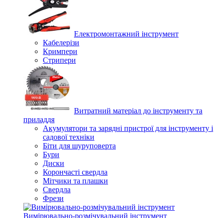
Електромонтажний інструмент
Кабелерізи
Кримпери
Стрипери
Витратний матеріал до інструменту та
приладдя
Акумулятори та зарядні пристрої для інструменту і
садової техніки
Біти для шуруповерта
Бури
Диски
Корончасті свердла
Мітчики та плашки
Свердла
Фрези
Вимірювально-розмічувальний інструмент