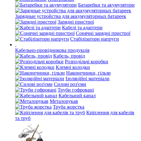
Батарейки та акумулятори
Зарядные устройства для аккумуляторных батареек
Зарядні пристрої
Кабелі та адаптери
Сонячні зарядні пристрої
Стабілізатори напруги
Кабельно-провідникова продукція
Кабель, провід
Розподільчі коробки
Клемні колодки
Наконечники, гільзи
Ізоляційні матеріали
Силові роз'єми
Труби гофровані
Кабельний канал
Металорукав
Труба жорстка
Кріплення для кабелів
та труб