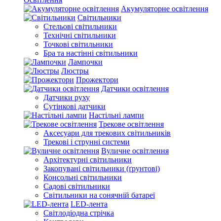
Акумуляторне освітлення
Світильники
Стельові світильники
Технічні світильники
Точкові світильники
Бра та настінні світильники
Лампочки
Люстры
Прожектори
Датчики освітлення
Датчики руху
Сутінкові датчики
Настільні лампи
Трекове освітлення
Аксесуари для трекових світильників
Трекові і струнні системи
Вуличне освітлення
Архітектурні світильники
Закопувані світильники (ґрунтові)
Консольні світильники
Садові світильники
Світильники на сонячній батареї
LED-лента
Світлодіодна стрічка