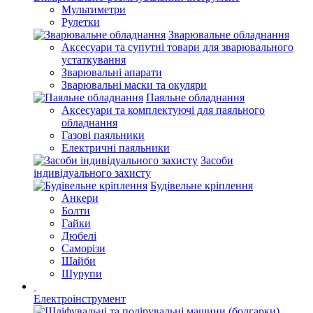
Мультиметри
Рулетки
Зварювальне обладнання
Аксесуари та супутні товари для зварювального
устаткування
Зварювальні апарати
Зварювальні маски та окуляри
Паяльне обладнання
Аксесуари та комплектуючі для паяльного
обладнання
Газові паяльники
Електричні паяльники
Засоби
індивідуального захисту
Будівельне кріплення
Анкери
Болти
Гайки
Дюбелі
Саморізи
Шайби
Шурупи
Електроінструмент