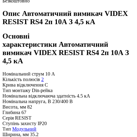
Безкоштовно
Опис Автоматичний вимикач VIDEX
RESIST RS4 2п 10А З 4,5 кА
Основні
характеристики Автоматичний
вимикач VIDEX RESIST RS4 2п 10А З
4,5 кА
Номінальний струм
10 А
Кількість полюсів
2
Крива відключення
C
Тип монтажу
Din-рейка
Номінальна відключаюча здатність
4.5 кА
Номінальна напруга, В
230/400 В
Висота, мм
82
Глибина
67
Серія
RESIST
Ступінь захисту
IP20
Тип
Модульний
Ширина, мм
35.2