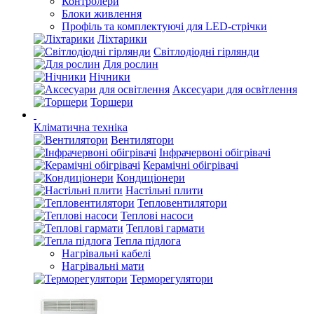
Контролери
Блоки живлення
Профіль та комплектуючі для LED-стрічки
Ліхтарики
Світлодіодні гірлянди
Для рослин
Нічники
Аксесуари для освітлення
Торшери
Кліматична техніка
Вентилятори
Інфрачервоні обігрівачі
Керамічні обігрівачі
Кондиціонери
Настільні плити
Тепловентилятори
Теплові насоси
Теплові гармати
Тепла підлога
Нагрівальні кабелі
Нагрівальні мати
Терморегулятори