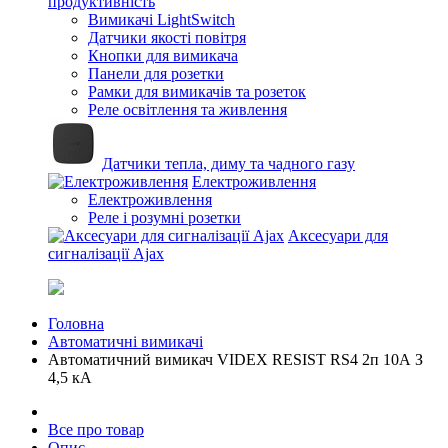
продуктивність
Вимикачі LightSwitch
Датчики якості повітря
Кнопки для вимикача
Панели для розетки
Рамки для вимикачів та розеток
Реле освітлення та живлення
Датчики тепла, диму та чадного газу
Електроживлення
Електроживлення
Реле і розумні розетки
Аксесуари для
сигналізації Ajax
Головна
Автоматичні вимикачі
Автоматичний вимикач VIDEX RESIST RS4 2п 10А З
4,5 кА
Все про товар
Опис