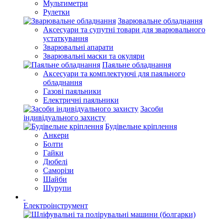
Мультиметри
Рулетки
Зварювальне обладнання
Аксесуари та супутні товари для зварювального
устаткування
Зварювальні апарати
Зварювальні маски та окуляри
Паяльне обладнання
Аксесуари та комплектуючі для паяльного
обладнання
Газові паяльники
Електричні паяльники
Засоби
індивідуального захисту
Будівельне кріплення
Анкери
Болти
Гайки
Дюбелі
Саморізи
Шайби
Шурупи
Електроінструмент