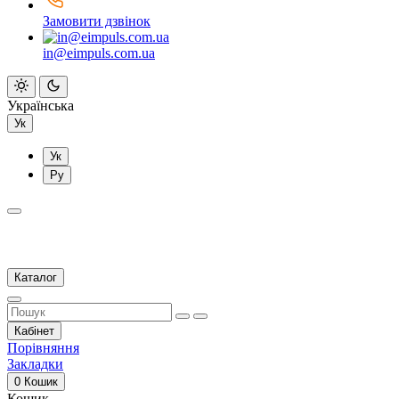
Замовити дзвінок
in@eimpuls.com.ua
Українська
Ук
Ук
Ру
Каталог
Кабінет
Порівняння
Закладки
0
Кошик
Кошик