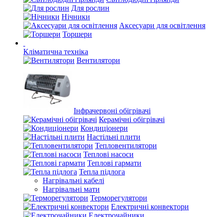
Для рослин
Нічники
Аксесуари для освітлення
Торшери
Кліматична техніка
Вентилятори
Інфрачервоні обігрівачі
Керамічні обігрівачі
Кондиціонери
Настільні плити
Тепловентилятори
Теплові насоси
Теплові гармати
Тепла підлога
Нагрівальні кабелі
Нагрівальні мати
Терморегулятори
Електричні конвектори
Електрочайники