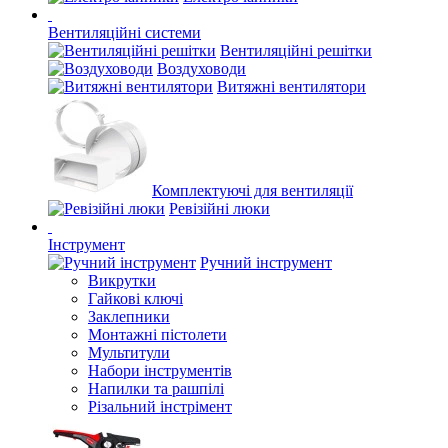
Вентиляційні системи
Вентиляційні решітки
Воздуховоди
Витяжні вентилятори
Комплектуючі для вентиляції
Ревізійні люки
Інструмент
Ручний інструмент
Викрутки
Гайкові ключі
Заклепники
Монтажні пістолети
Мультитули
Набори інструментів
Напилки та рашпілі
Різальний інстрімент