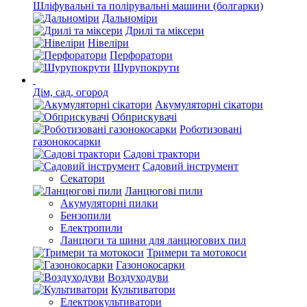
Шліфувальні та полірувальні машини (болгарки)
Дальноміри
Дрилі та міксери
Нівеліри
Перфоратори
Шурупокрути
Дім, сад, огород
Акумуляторні сікатори
Обприскувачі
Роботизовані
газонокосарки
Садові трактори
Садовий інструмент
Секатори
Ланцюгові пили
Акумуляторні пилки
Бензопили
Електропили
Ланцюги та шини для ланцюгових пил
Тримери та мотокоси
Газонокосарки
Воздуходуви
Культиватори
Електрокультиватори