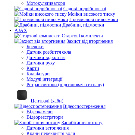
Мотокультиватори
Садові подрібнювачі
Мойки високого тиску
Промислові пилосмоки
Драбини, підмостки
AJAX
Стартові комплекти
Захист від вторгнення
Брелоки
Датчик розбиття скла
Датчики відкриття
Датчики руху
Карти
Клавіатури
Модулі інтеграції
Ретранслятори (підсилювачі сигналу)
Централі (хаби)
Відеоспостереження
Відеокамери
Відеореєстратори
Запобігання потопу
Датчики затоплення
Крани перекриття води