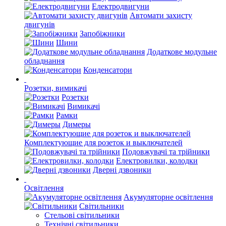
Електродвигуни
Автомати захисту
двигунів
Запобіжники
Шини
Додаткове модульне
обладнання
Конденсатори
Розетки, вимикачі
Розетки
Вимикачі
Рамки
Димеры
Комплектующие для розеток и выключателей
Подовжувачі та трійники
Електровилки, колодки
Дверні дзвоники
Освітлення
Акумуляторне освітлення
Світильники
Стельові світильники
Технічні світильники