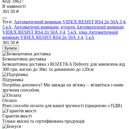
Код: 18627
В наявності
301.50 ₴
Теги:
Автоматичний вимикач VIDEX RESIST RS4 2п 50А З 4
,
5 кА
,
Автоматичні вимикачі
,
купити Автоматичний вимикач
VIDEX RESIST RS4 2п 50А З 4
,
5 кА
,
ціна Автоматичний
вимикач VIDEX RESIST RS4 2п 50А З 4
,
5 кА
301.50 ₴
Купити
Безкоштовна доставка
Безкоштовна доставка з ROZETKA Delivery для замовлень від
300 грн, вагою до 30кг та довжиною до 120см
Підтримка
Потрібна допомога? Ми завжди на зв'язку – зв'яжіться з нами
зручним способом.
Оплата
Різні способи оплати для вашої зручності (працюємо з ПДВ)
Гарантія якості
Тільки якісна та сертифікована продукція