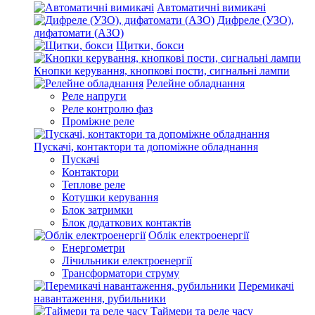
Автоматичні вимикачі
Дифреле (УЗО),
дифатомати (АЗО)
Щитки, бокси
Кнопки керування, кнопкові пости, сигнальні лампи
Релейне обладнання
Реле напруги
Реле контролю фаз
Проміжне реле
Пускачі, контактори та допоміжне обладнання
Пускачі
Контактори
Теплове реле
Котушки керування
Блок затримки
Блок додаткових контактів
Облік електроенергії
Енергометри
Лічильники електроенергії
Трансформатори струму
Перемикачі
навантаження, рубильники
Таймери та реле часу