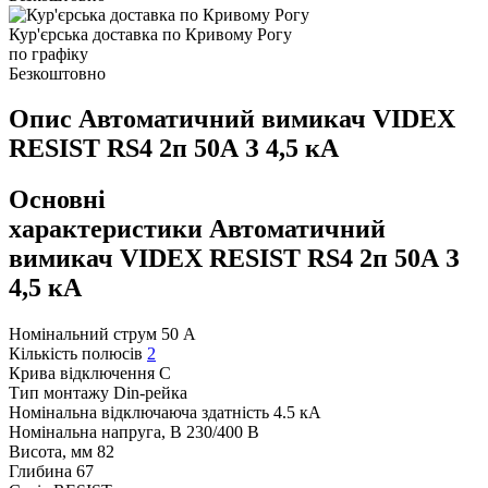
Кур'єрська доставка по Кривому Рогу
по графіку
Безкоштовно
Опис Автоматичний вимикач VIDEX
RESIST RS4 2п 50А З 4,5 кА
Основні
характеристики Автоматичний
вимикач VIDEX RESIST RS4 2п 50А З
4,5 кА
Номінальний струм
50 А
Кількість полюсів
2
Крива відключення
C
Тип монтажу
Din-рейка
Номінальна відключаюча здатність
4.5 кА
Номінальна напруга, В
230/400 В
Висота, мм
82
Глибина
67