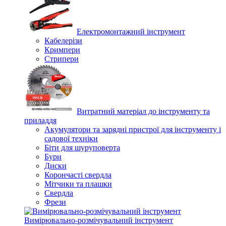
Електромонтажний інструмент
Кабелерізи
Кримпери
Стрипери
Витратний матеріал до інструменту та
приладдя
Акумулятори та зарядні пристрої для інструменту і
садової техніки
Біти для шуруповерта
Бури
Диски
Корончасті свердла
Мітчики та плашки
Свердла
Фрези
Вимірювально-розмічувальний інструмент