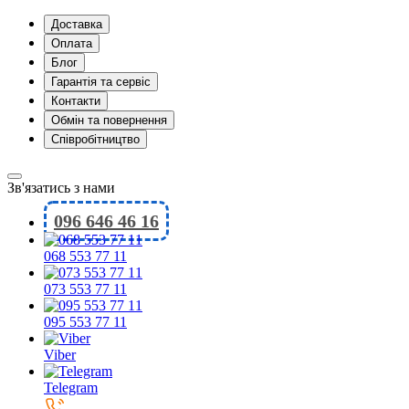
Доставка
Оплата
Блог
Гарантія та сервіс
Контакти
Обмін та повернення
Співробітництво
Зв'язатись з нами
096 646 46 16
068 553 77 11
073 553 77 11
095 553 77 11
Viber
Telegram