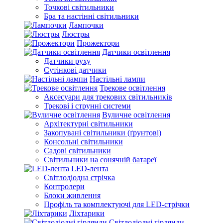
Точкові світильники
Бра та настінні світильники
Лампочки
Люстры
Прожектори
Датчики освітлення
Датчики руху
Сутінкові датчики
Настільні лампи
Трекове освітлення
Аксесуари для трекових світильників
Трекові і струнні системи
Вуличне освітлення
Архітектурні світильники
Закопувані світильники (ґрунтові)
Консольні світильники
Садові світильники
Світильники на сонячній батареї
LED-лента
Світлодіодна стрічка
Контролери
Блоки живлення
Профіль та комплектуючі для LED-стрічки
Ліхтарики
Світлодіодні гірлянди