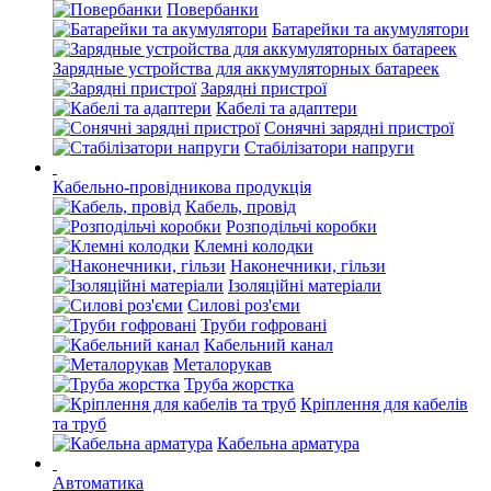
Повербанки
Батарейки та акумулятори
Зарядные устройства для аккумуляторных батареек
Зарядні пристрої
Кабелі та адаптери
Сонячні зарядні пристрої
Стабілізатори напруги
Кабельно-провідникова продукція
Кабель, провід
Розподільчі коробки
Клемні колодки
Наконечники, гільзи
Ізоляційні матеріали
Силові роз'єми
Труби гофровані
Кабельний канал
Металорукав
Труба жорстка
Кріплення для кабелів
та труб
Кабельна арматура
Автоматика