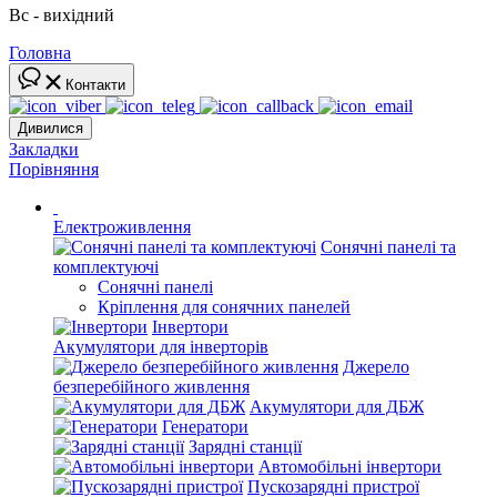
Вс - вихідний
Головна
Контакти
Дивилися
Закладки
Порівняння
Електроживлення
Сонячні панелі та
комплектуючі
Сонячні панелі
Кріплення для сонячних панелей
Інвертори
Акумулятори для інверторів
Джерело
безперебійного живлення
Акумулятори для ДБЖ
Генератори
Зарядні станції
Автомобільні інвертори
Пускозарядні пристрої