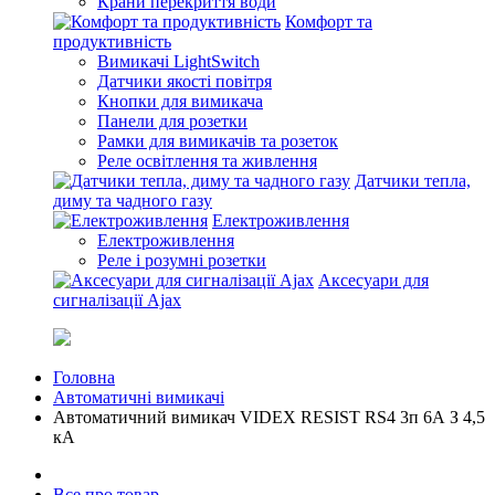
Крани перекриття води
Комфорт та
продуктивність
Вимикачі LightSwitch
Датчики якості повітря
Кнопки для вимикача
Панели для розетки
Рамки для вимикачів та розеток
Реле освітлення та живлення
Датчики тепла,
диму та чадного газу
Електроживлення
Електроживлення
Реле і розумні розетки
Аксесуари для
сигналізації Ajax
Головна
Автоматичні вимикачі
Автоматичний вимикач VIDEX RESIST RS4 3п 6А З 4,5
кА
Все про товар