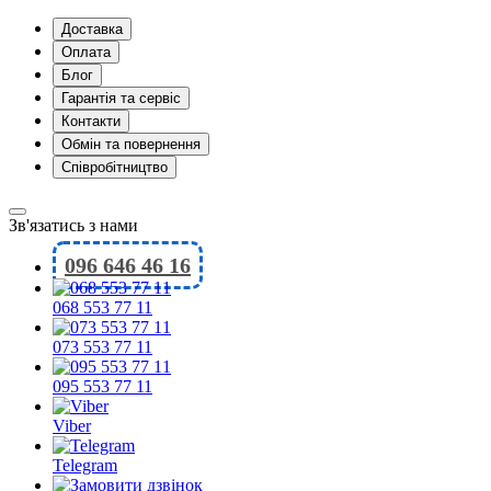
Доставка
Оплата
Блог
Гарантія та сервіс
Контакти
Обмін та повернення
Співробітництво
Зв'язатись з нами
096 646 46 16
068 553 77 11
073 553 77 11
095 553 77 11
Viber
Telegram