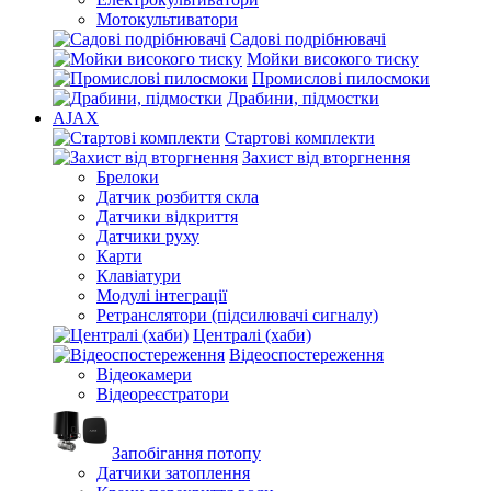
Мотокультиватори
Садові подрібнювачі
Мойки високого тиску
Промислові пилосмоки
Драбини, підмостки
AJAX
Стартові комплекти
Захист від вторгнення
Брелоки
Датчик розбиття скла
Датчики відкриття
Датчики руху
Карти
Клавіатури
Модулі інтеграції
Ретранслятори (підсилювачі сигналу)
Централі (хаби)
Відеоспостереження
Відеокамери
Відеореєстратори
Запобігання потопу
Датчики затоплення