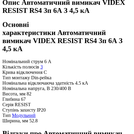
Опис Автоматичний вимикач VIDEX
RESIST RS4 3п 6А З 4,5 кА
Основні
характеристики Автоматичний
вимикач VIDEX RESIST RS4 3п 6А З
4,5 кА
Номінальний струм
6 А
Кількість полюсів
3
Крива відключення
C
Тип монтажу
Din-рейка
Номінальна відключаюча здатність
4.5 кА
Номінальна напруга, В
230/400 В
Висота, мм
82
Глибина
67
Серія
RESIST
Ступінь захисту
IP20
Тип
Модульний
Ширина, мм
52.8
Відгуки про Автоматичний вимикач