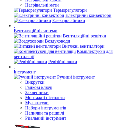
Нагрівальні мати
Терморегулятори
Електричні конвектори
Електрочайники
Вентиляційні системи
Вентиляційні решітки
Воздуховоди
Витяжні вентилятори
Комплектуючі для
вентиляції
Ревізійні люки
Інструмент
Ручний інструмент
Викрутки
Гайкові ключі
Заклепники
Монтажні пістолети
Мультитули
Набори інструментів
Напилки та рашпілі
Різальний інстрімент