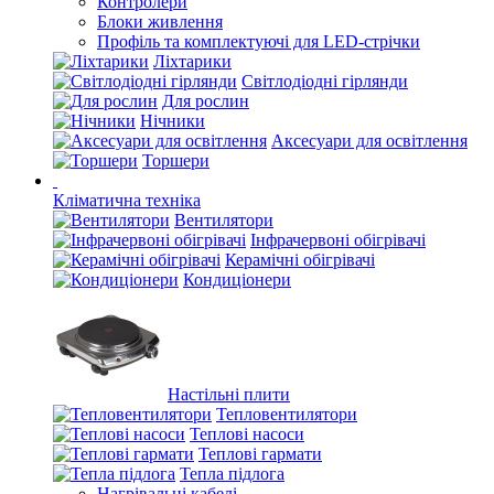
Контролери
Блоки живлення
Профіль та комплектуючі для LED-стрічки
Ліхтарики
Світлодіодні гірлянди
Для рослин
Нічники
Аксесуари для освітлення
Торшери
Кліматична техніка
Вентилятори
Інфрачервоні обігрівачі
Керамічні обігрівачі
Кондиціонери
Настільні плити
Тепловентилятори
Теплові насоси
Теплові гармати
Тепла підлога
Нагрівальні кабелі