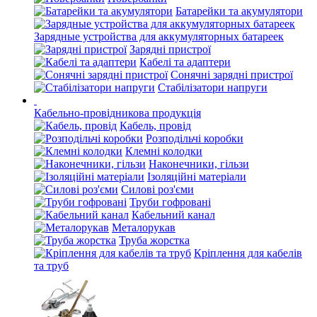
Батарейки та акумулятори
Зарядные устройства для аккумуляторных батареек
Зарядні пристрої
Кабелі та адаптери
Сонячні зарядні пристрої
Стабілізатори напруги
Кабельно-провідникова продукція
Кабель, провід
Розподільчі коробки
Клемні колодки
Наконечники, гільзи
Ізоляційні матеріали
Силові роз'єми
Труби гофровані
Кабельний канал
Металорукав
Труба жорстка
Кріплення для кабелів
та труб