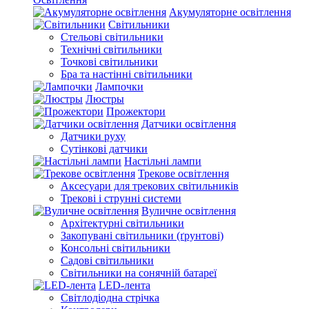
Акумуляторне освітлення
Світильники
Стельові світильники
Технічні світильники
Точкові світильники
Бра та настінні світильники
Лампочки
Люстры
Прожектори
Датчики освітлення
Датчики руху
Сутінкові датчики
Настільні лампи
Трекове освітлення
Аксесуари для трекових світильників
Трекові і струнні системи
Вуличне освітлення
Архітектурні світильники
Закопувані світильники (ґрунтові)
Консольні світильники
Садові світильники
Світильники на сонячній батареї
LED-лента
Світлодіодна стрічка