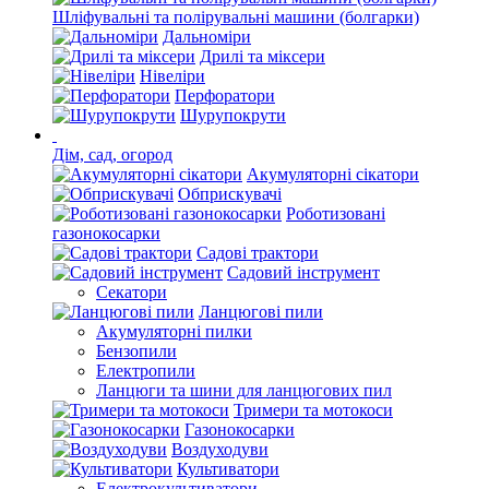
Шліфувальні та полірувальні машини (болгарки)
Дальноміри
Дрилі та міксери
Нівеліри
Перфоратори
Шурупокрути
Дім, сад, огород
Акумуляторні сікатори
Обприскувачі
Роботизовані
газонокосарки
Садові трактори
Садовий інструмент
Секатори
Ланцюгові пили
Акумуляторні пилки
Бензопили
Електропили
Ланцюги та шини для ланцюгових пил
Тримери та мотокоси
Газонокосарки
Воздуходуви
Культиватори
Електрокультиватори