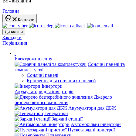
Вс - вихідний
Головна
Контакти
Дивилися
Закладки
Порівняння
Електроживлення
Сонячні панелі та
комплектуючі
Сонячні панелі
Кріплення для сонячних панелей
Інвертори
Акумулятори для інверторів
Джерело
безперебійного живлення
Акумулятори для ДБЖ
Генератори
Зарядні станції
Автомобільні інвертори
Пускозарядні пристрої
Повербанки