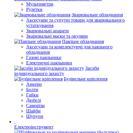
Мультиметри
Рулетки
Зварювальне обладнання
Аксесуари та супутні товари для зварювального
устаткування
Зварювальні апарати
Зварювальні маски та окуляри
Паяльне обладнання
Аксесуари та комплектуючі для паяльного
обладнання
Газові паяльники
Електричні паяльники
Засоби
індивідуального захисту
Будівельне кріплення
Анкери
Болти
Гайки
Дюбелі
Саморізи
Шайби
Шурупи
Електроінструмент