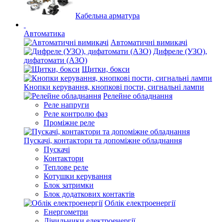
Кабельна арматура
Автоматика
Автоматичні вимикачі
Дифреле (УЗО),
дифатомати (АЗО)
Щитки, бокси
Кнопки керування, кнопкові пости, сигнальні лампи
Релейне обладнання
Реле напруги
Реле контролю фаз
Проміжне реле
Пускачі, контактори та допоміжне обладнання
Пускачі
Контактори
Теплове реле
Котушки керування
Блок затримки
Блок додаткових контактів
Облік електроенергії
Енергометри
Лічильники електроенергії