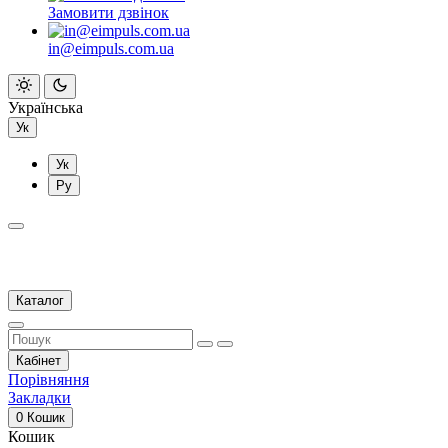
Замовити дзвінок
in@eimpuls.com.ua
Українська
Ук
Ук
Ру
Каталог
Кабінет
Порівняння
Закладки
0
Кошик
Кошик