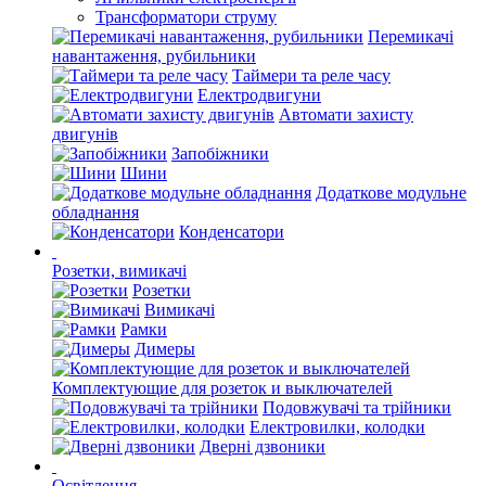
Трансформатори струму
Перемикачі
навантаження, рубильники
Таймери та реле часу
Електродвигуни
Автомати захисту
двигунів
Запобіжники
Шини
Додаткове модульне
обладнання
Конденсатори
Розетки, вимикачі
Розетки
Вимикачі
Рамки
Димеры
Комплектующие для розеток и выключателей
Подовжувачі та трійники
Електровилки, колодки
Дверні дзвоники
Освітлення