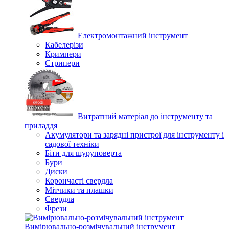
Електромонтажний інструмент
Кабелерізи
Кримпери
Стрипери
Витратний матеріал до інструменту та
приладдя
Акумулятори та зарядні пристрої для інструменту і
садової техніки
Біти для шуруповерта
Бури
Диски
Корончасті свердла
Мітчики та плашки
Свердла
Фрези
Вимірювально-розмічувальний інструмент