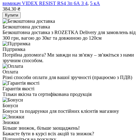
вимикач VIDEX RESIST RS4 3п 6А З 4
,
5 кА
384.30 ₴
Купити
Безкоштовна доставка
Безкоштовна доставка з ROZETKA Delivery для замовлень від
300 грн, вагою до 30кг та довжиною до 120см
Підтримка
Потрібна допомога? Ми завжди на зв'язку – зв'яжіться з нами
зручним способом.
Оплата
Різні способи оплати для вашої зручності (працюємо з ПДВ)
Гарантія якості
Тільки якісна та сертифікована продукція
Бонуси
Бонуси та подарунки для постійних клієнтів магазину
Знижки
Більше знижок, більше заощаджень!
Бажаєте бути в курсі всіх акцій та знижок?
Підпишіться на розсилку