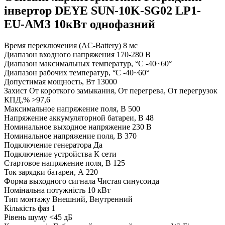
інвертор DEYE SUN-10K-SG02 LP1-
EU-AM3 10кВт однофазний
Время переключения (AC-Battery)
8 мс
Диапазон входного напряжения
170-280 В
Диапазон максимальных температур, °С
-40~60°
Диапазон рабочих температур, °С
-40~60°
Допустимая мощность, Вт
13000
Захист
От короткого замыкания, От перегрева, От перегрузок
КПД,%
>97,6
Максимальное напряжение поля, В
500
Напряжение аккумуляторной батареи, В
48
Номинальное выходное напряжение
230 В
Номинальное напряжение поля, В
370
Подключение генератора
Да
Подключение устройства
К сети
Стартовое напряжение поля, В
125
Ток зарядки батареи, А
220
Форма выходного сигнала
Чистая синусоида
Номінальна потужність
10 кВт
Тип монтажу
Внешний, Внутренний
Кількість фаз
1
Рівень шуму
<45 дБ