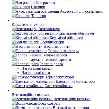
Для рослин
Нічники
Аксесуари для освітлення
Торшери
Кліматична техніка
Вентилятори
Інфрачервоні обігрівачі
Керамічні обігрівачі
Кондиціонери
Настільні плити
Тепловентилятори
Теплові насоси
Теплові гармати
Тепла підлога
Нагрівальні кабелі
Нагрівальні мати
Терморегулятори
Електричні конвектори
Електрочайники
Вентиляційні системи
Вентиляційні решітки
Воздуховоди
Витяжні вентилятори