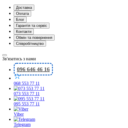
Доставка
Оплата
Блог
Гарантія та сервіс
Контакти
Обмін та повернення
Співробітництво
Зв'язатись з нами
096 646 46 16
068 553 77 11
073 553 77 11
095 553 77 11
Viber
Telegram