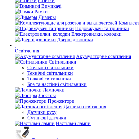
Розетки
Вимикачі
Рамки
Димеры
Комплект
Подовжувачі та трійники
Електровилки, колодки
Дверні дзвоники
Освітлення
Акумуляторне освітлення
Світильники
Стельові світильники
Технічні світильники
Точкові світильники
Бра та настінні світильники
Лампочки
Люстры
Прожектори
Датчики освітлення
Датчики руху
Сутінкові датчики
Настільні лампи