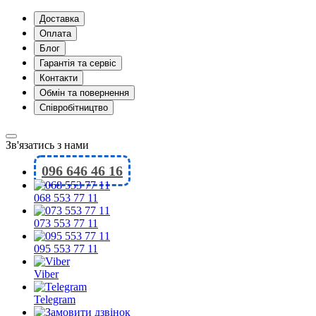
Доставка
Оплата
Блог
Гарантія та сервіс
Контакти
Обмін та повернення
Співробітництво
Зв'язатись з нами
096 646 46 16
068 553 77 11
073 553 77 11
095 553 77 11
Viber
Telegram