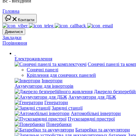
Вс - вихідний
Головна
Контакти
Дивилися
Закладки
Порівняння
Електроживлення
Сонячні панелі та ком
Сонячні панелі
Кріплення для сонячних панелей
Інвертори
Акумулятори для інверторів
Джерело безперебі
Акумулятори для ДБЖ
Генератори
Зарядні станції
Автомобільні інвертори
Пускозарядні пристрої
Повербанки
Батарейки та акумулятори
Зар