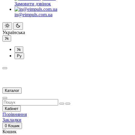
Замовити дзвінок
in@eimpuls.com.ua
Українська
Ук
Ук
Ру
Каталог
Кабінет
Порівняння
Закладки
0
Кошик
Кошик