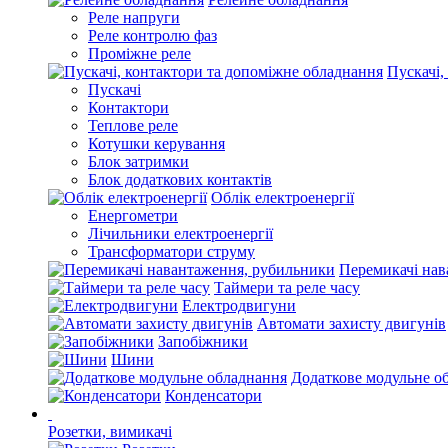
Реле напруги
Реле контролю фаз
Проміжне реле
Пускачі,
Пускачі
Контактори
Теплове реле
Котушки керування
Блок затримки
Блок додаткових контактів
Облік електроенергії
Енергометри
Лічильники електроенергії
Трансформатори струму
Перемикачі нав
Таймери та реле часу
Електродвигуни
Автомати захисту двигунів
Запобіжники
Шини
Додаткове модульне о
Конденсатори
Розетки, вимикачі