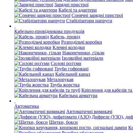
Зарядні пристрої
Кабелі та адаптери
Сонячні зарядні пристрої
Стабілізатори напруги
Кабельно-провідникова продукція
Кабель, провід
Розподільчі коробки
Клемні колодки
Наконечники, гільзи
Ізоляційні матеріали
Силові роз'єми
Труби гофровані
Кабельний канал
Металорукав
Труба жорстка
Кріплення для кабелів та
Кабельна арматура
Автоматика
Автоматичні вимикачі
Дифреле (УЗО), ди
Щитки, бокси
Кн
Релейне обладнання