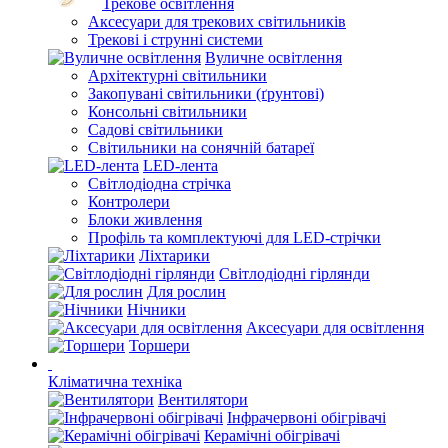
Трекове освітлення
Аксесуари для трекових світильників
Трекові і струнні системи
Вуличне освітлення
Архітектурні світильники
Закопувані світильники (ґрунтові)
Консольні світильники
Садові світильники
Світильники на сонячній батареї
LED-лента
Світлодіодна стрічка
Контролери
Блоки живлення
Профіль та комплектуючі для LED-стрічки
Ліхтарики
Світлодіодні гірлянди
Для рослин
Нічники
Аксесуари для освітлення
Торшери
Кліматична техніка
Вентилятори
Інфрачервоні обігрівачі
Керамічні обігрівачі