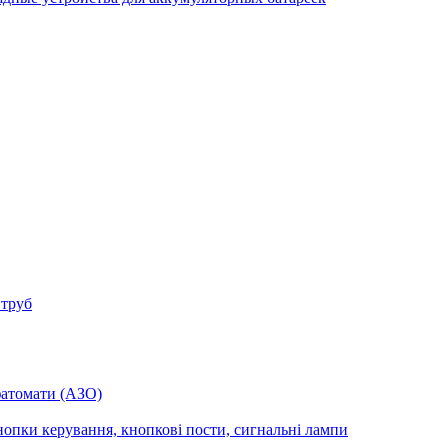
 труб
фатомати (АЗО)
опки керування, кнопкові пости, сигнальні лампи