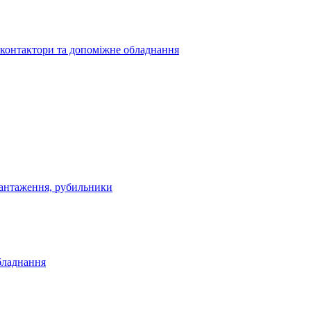
 контактори та допоміжне обладнання
антаження, рубильники
бладнання