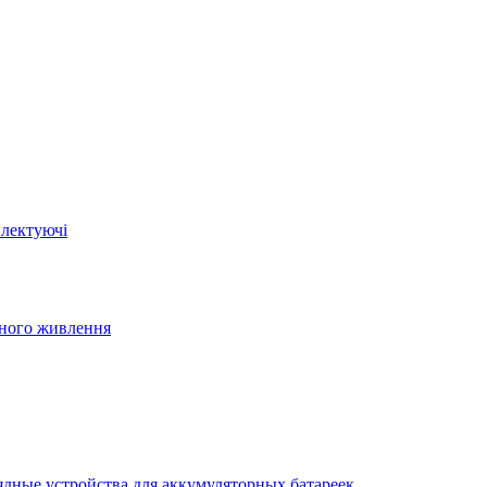
плектуючі
йного живлення
ядные устройства для аккумуляторных батареек