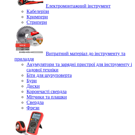
Електромонтажний інструмент
Кабелерізи
Кримпери
Стрипери
Витратний матеріал до інструменту та
приладдя
Акумулятори та зарядні пристрої для інструменту і
садової техніки
Біти для шуруповерта
Бури
Диски
Корончасті свердла
Мітчики та плашки
Свердла
Фрези