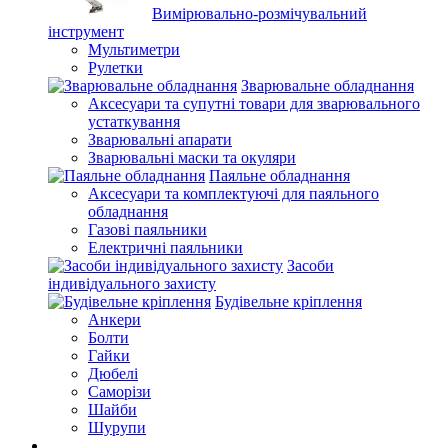
Вимірювально-розмічувальний
інструмент
Мультиметри
Рулетки
Зварювальне обладнання
Аксесуари та супутні товари для зварювального
устаткування
Зварювальні апарати
Зварювальні маски та окуляри
Паяльне обладнання
Аксесуари та комплектуючі для паяльного
обладнання
Газові паяльники
Електричні паяльники
Засоби
індивідуального захисту
Будівельне кріплення
Анкери
Болти
Гайки
Дюбелі
Саморізи
Шайби
Шурупи