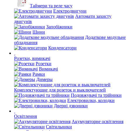
Таймери та реле часу
Електродвигуни
Автомати захисту
двигунів
Запобіжники
Шини
Додаткове модульне
обладнання
Конденсатори
Розетки, вимикачі
Розетки
Вимикачі
Рамки
Димеры
Комплектующие для розеток и выключателей
Подовжувачі та трійники
Електровилки, колодки
Дверні дзвоники
Освітлення
Акумуляторне освітлення
Світильники