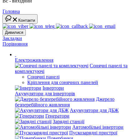
Вс - вихідний
Головна
Контакти
Дивилися
Закладки
Порівняння
Електроживлення
Сонячні панелі та
комплектуючі
Сонячні панелі
Кріплення для сонячних панелей
Інвертори
Акумулятори для інверторів
Джерело
безперебійного живлення
Акумулятори для ДБЖ
Генератори
Зарядні станції
Автомобільні інвертори
Пускозарядні пристрої
Повербанки