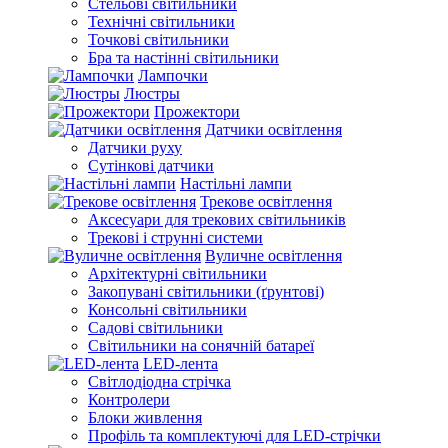
Стельові світильники
Технічні світильники
Точкові світильники
Бра та настінні світильники
Лампочки
Люстры
Прожектори
Датчики освітлення
Датчики руху
Сутінкові датчики
Настільні лампи
Трекове освітлення
Аксесуари для трекових світильників
Трекові і струнні системи
Вуличне освітлення
Архітектурні світильники
Закопувані світильники (ґрунтові)
Консольні світильники
Садові світильники
Світильники на сонячній батареї
LED-лента
Світлодіодна стрічка
Контролери
Блоки живлення
Профіль та комплектуючі для LED-стрічки