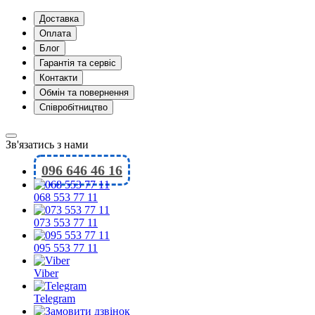
Доставка
Оплата
Блог
Гарантія та сервіс
Контакти
Обмін та повернення
Співробітництво
Зв'язатись з нами
096 646 46 16
068 553 77 11
073 553 77 11
095 553 77 11
Viber
Telegram