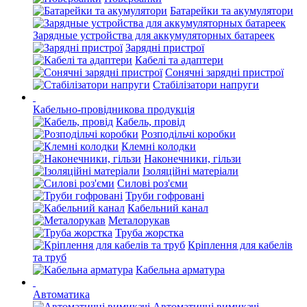
Батарейки та акумулятори
Зарядные устройства для аккумуляторных батареек
Зарядні пристрої
Кабелі та адаптери
Сонячні зарядні пристрої
Стабілізатори напруги
Кабельно-провідникова продукція
Кабель, провід
Розподільчі коробки
Клемні колодки
Наконечники, гільзи
Ізоляційні матеріали
Силові роз'єми
Труби гофровані
Кабельний канал
Металорукав
Труба жорстка
Кріплення для кабелів
та труб
Кабельна арматура
Автоматика
Автоматичні вимикачі