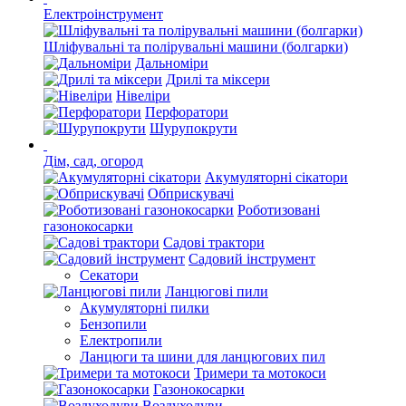
Електроінструмент
Шліфувальні та полірувальні машини (болгарки)
Дальноміри
Дрилі та міксери
Нівеліри
Перфоратори
Шурупокрути
Дім, сад, огород
Акумуляторні сікатори
Обприскувачі
Роботизовані
газонокосарки
Садові трактори
Садовий інструмент
Секатори
Ланцюгові пили
Акумуляторні пилки
Бензопили
Електропили
Ланцюги та шини для ланцюгових пил
Тримери та мотокоси
Газонокосарки
Воздуходуви