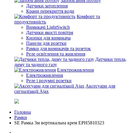
Запобігання потопу
Датчики затоплення
Крани перекриття води
Комфорт та
продуктивність
Вимикачі LightSwitch
Датчики якості повітря
Кнопки для вимикача
Панели для розетки
Рамки для вимикачів та розеток
Реле освітлення та живлення
Датчики тепла,
диму та чадного газу
Електроживлення
Електроживлення
Реле і розумні розетки
Аксесуари для
сигналізації Ajax
Головна
Рамки
SE Рамка 3м вертикальна крем EPH5810323