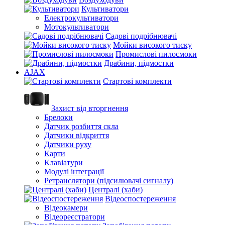
Культиватори
Електрокультиватори
Мотокультиватори
Садові подрібнювачі
Мойки високого тиску
Промислові пилосмоки
Драбини, підмостки
AJAX
Стартові комплекти
Захист від вторгнення
Брелоки
Датчик розбиття скла
Датчики відкриття
Датчики руху
Карти
Клавіатури
Модулі інтеграції
Ретранслятори (підсилювачі сигналу)
Централі (хаби)
Відеоспостереження
Відеокамери
Відеореєстратори