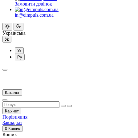
Замовити дзвінок
in@eimpuls.com.ua
Українська
Ук
Ук
Ру
Каталог
Кабінет
Порівняння
Закладки
0
Кошик
Кошик