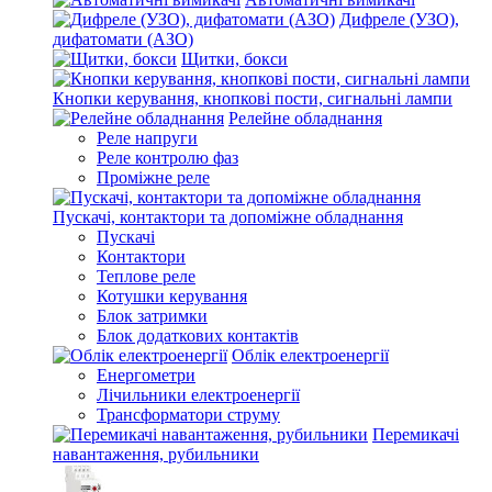
Дифреле (УЗО),
дифатомати (АЗО)
Щитки, бокси
Кнопки керування, кнопкові пости, сигнальні лампи
Релейне обладнання
Реле напруги
Реле контролю фаз
Проміжне реле
Пускачі, контактори та допоміжне обладнання
Пускачі
Контактори
Теплове реле
Котушки керування
Блок затримки
Блок додаткових контактів
Облік електроенергії
Енергометри
Лічильники електроенергії
Трансформатори струму
Перемикачі
навантаження, рубильники