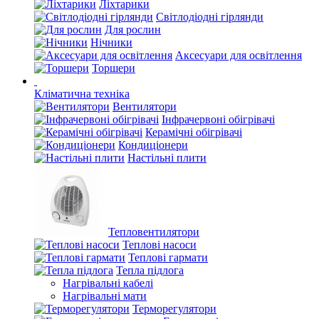
Ліхтарики
Світлодіодні гірлянди
Для рослин
Нічники
Аксесуари для освітлення
Торшери
Кліматична техніка
Вентилятори
Інфрачервоні обігрівачі
Керамічні обігрівачі
Кондиціонери
Настільні плити
Тепловентилятори
Теплові насоси
Теплові гармати
Тепла підлога
Нагрівальні кабелі
Нагрівальні мати
Терморегулятори