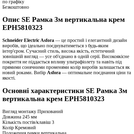
по графіку
Безкоштовно
Опис SE Рамка 3м вертикальна крем
EPH5810323
Schneider Electric Asfora
— це простий і елегантний дизайн
виробів, що ідеально поєднуватиметься з будь-яким
інтер'єром. Сучасний стиль, висока якість, естетичний
зовнішній вигляд — усе об'єднано в одній серії. Високоякісне
покриття не піддається впливу ультрафіолету та навіть під
прямими сонячними променями колір виробів залишається як
новий роками. Вибір
Asfora
— оптимальне поєднання ціни та
якості.
Основні характеристики SE Рамка 3м
вертикальна крем EPH5810323
Вигляд монтажу
Прихований
Довжина
245 мм
Кількість постів/клавіш
3
Колір
Кремовий
Положення рамки
вертикальна