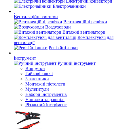
Електричні конвектори
Електрочайники
Вентиляційні системи
Вентиляційні решітки
Воздуховоди
Витяжні вентилятори
Комплектуючі для
вентиляції
Ревізійні люки
Інструмент
Ручний інструмент
Викрутки
Гайкові ключі
Заклепники
Монтажні пістолети
Мультитули
Набори інструментів
Напилки та рашпілі
Різальний інстрімент