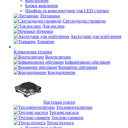
Контролери
Блоки живлення
Профіль та комплектуючі для LED-стрічки
Ліхтарики
Світлодіодні гірлянди
Для рослин
Нічники
Аксесуари для освітлення
Торшери
Кліматична техніка
Вентилятори
Інфрачервоні обігрівачі
Керамічні обігрівачі
Кондиціонери
Настільні плити
Тепловентилятори
Теплові насоси
Теплові гармати
Тепла підлога
Нагрівальні кабелі