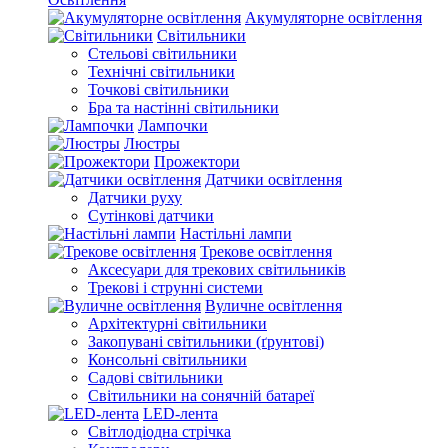
Акумуляторне освітлення
Світильники
Стельові світильники
Технічні світильники
Точкові світильники
Бра та настінні світильники
Лампочки
Люстры
Прожектори
Датчики освітлення
Датчики руху
Сутінкові датчики
Настільні лампи
Трекове освітлення
Аксесуари для трекових світильників
Трекові і струнні системи
Вуличне освітлення
Архітектурні світильники
Закопувані світильники (ґрунтові)
Консольні світильники
Садові світильники
Світильники на сонячній батареї
LED-лента
Світлодіодна стрічка