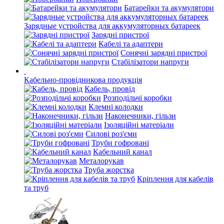
Батарейки та акумулятори
Зарядные устройства для аккумуляторных батареек
Зарядні пристрої
Кабелі та адаптери
Сонячні зарядні пристрої
Стабілізатори напруги
Кабельно-провідникова продукція
Кабель, провід
Розподільчі коробки
Клемні колодки
Наконечники, гільзи
Ізоляційні матеріали
Силові роз'єми
Труби гофровані
Кабельний канал
Металорукав
Труба жорстка
Кріплення для кабелів
та труб