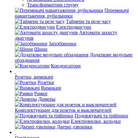
Трансформатори струму
Перемикачі
навантаження, рубильники
Таймери та реле часу
Електродвигуни
Автомати захисту
двигунів
Запобіжники
Шини
Додаткове модульне
обладнання
Конденсатори
Розетки, вимикачі
Розетки
Вимикачі
Рамки
Димеры
Комплектующие для розеток и выключателей
Подовжувачі та трійники
Електровилки, колодки
Дверні дзвоники
Освітлення