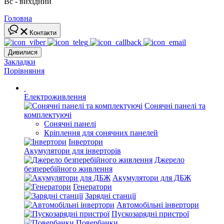
Вс - вихідний
Головна
Контакти
Дивилися
Закладки
Порівняння
Електроживлення
Сонячні панелі та
комплектуючі
Сонячні панелі
Кріплення для сонячних панелей
Інвертори
Акумулятори для інверторів
Джерело
безперебійного живлення
Акумулятори для ДБЖ
Генератори
Зарядні станції
Автомобільні інвертори
Пускозарядні пристрої
Повербанки