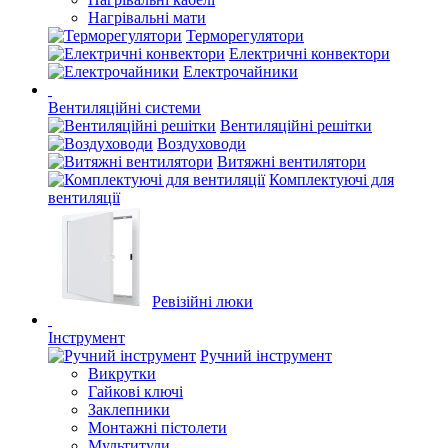
Нагрівальні мати
Терморегулятори
Електричні конвектори
Електрочайники
Вентиляційні системи
Вентиляційні решітки
Воздуховоди
Витяжні вентилятори
Комплектуючі для
вентиляції
Ревізійні люки
Інструмент
Ручний інструмент
Викрутки
Гайкові ключі
Заклепники
Монтажні пістолети
Мультитули