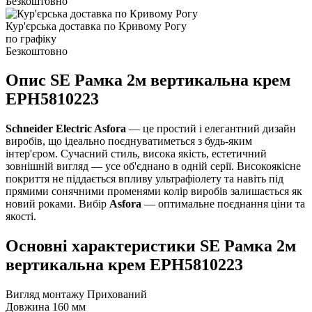
Безкоштовно
Кур'єрська доставка по Кривому Рогу
по графіку
Безкоштовно
Опис SE Рамка 2м вертикальна крем
EPH5810223
Schneider Electric Asfora
— це простий і елегантний дизайн
виробів, що ідеально поєднуватиметься з будь-яким
інтер'єром. Сучасний стиль, висока якість, естетичний
зовнішній вигляд — усе об'єднано в одній серії. Високоякісне
покриття не піддається впливу ультрафіолету та навіть під
прямими сонячними променями колір виробів залишається як
новий роками. Вибір
Asfora
— оптимальне поєднання ціни та
якості.
Основні характеристики SE Рамка 2м
вертикальна крем EPH5810223
Вигляд монтажу
Прихований
Довжина
160 мм