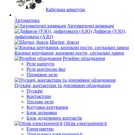
Кабельна арматура
Автоматика
Автоматичні вимикачі
Дифреле (УЗО),
дифатомати (АЗО)
Щитки, бокси
Кнопки керування, кнопкові пости, сигнальні лампи
Релейне обладнання
Реле напруги
Реле контролю фаз
Проміжне реле
Пускачі, контактори та допоміжне обладнання
Пускачі
Контактори
Теплове реле
Котушки керування
Блок затримки
Блок додаткових контактів
Облік електроенергії
Енергометри
Лічильники електроенергії