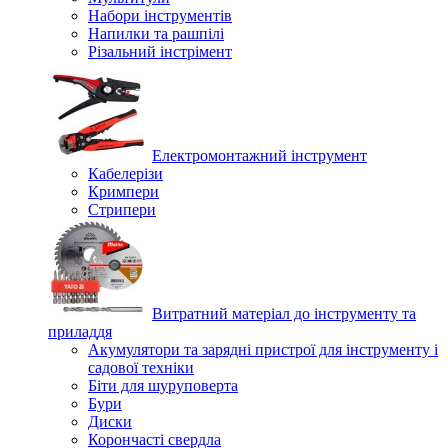
Набори інструментів
Напилки та рашпілі
Різальний інстрімент
Електромонтажний інструмент
Кабелерізи
Кримпери
Стрипери
Витратний матеріал до інструменту та
приладдя
Акумулятори та зарядні пристрої для інструменту і
садової техніки
Біти для шуруповерта
Бури
Диски
Корончасті свердла