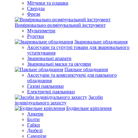
Мітчики та плашки
Свердла
Фрези
Вимірювально-розмічувальний інструмент
Мультиметри
Рулетки
Зварювальне обладнання
Аксесуари та супутні товари для зварювального
устаткування
Зварювальні апарати
Зварювальні маски та окуляри
Паяльне обладнання
Аксесуари та комплектуючі для паяльного
обладнання
Газові паяльники
Електричні паяльники
Засоби
індивідуального захисту
Будівельне кріплення
Анкери
Болти
Гайки
Дюбелі
Саморізи