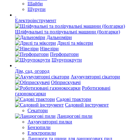
Шайби
Шурупи
Електроінструмент
Шліфувальні та полірувальні машини (болгарки)
Дальноміри
Дрилі та міксери
Нівеліри
Перфоратори
Шурупокрути
Дім, сад, огород
Акумуляторні сікатори
Обприскувачі
Роботизовані
газонокосарки
Садові трактори
Садовий інструмент
Секатори
Ланцюгові пили
Акумуляторні пилки
Бензопили
Електропили
Ланцюги та шини для ланцюгових пил