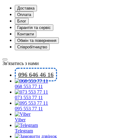
Доставка
Оплата
Блог
Гарантія та сервіс
Контакти
Обмін та повернення
Співробітництво
Зв'язатись з нами
096 646 46 16
068 553 77 11
073 553 77 11
095 553 77 11
Viber
Telegram