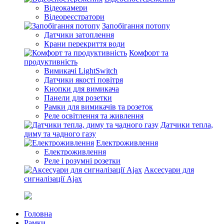
Відеокамери
Відеореєстратори
Запобігання потопу
Датчики затоплення
Крани перекриття води
Комфорт та
продуктивність
Вимикачі LightSwitch
Датчики якості повітря
Кнопки для вимикача
Панели для розетки
Рамки для вимикачів та розеток
Реле освітлення та живлення
Датчики тепла,
диму та чадного газу
Електроживлення
Електроживлення
Реле і розумні розетки
Аксесуари для
сигналізації Ajax
Головна
Рамки