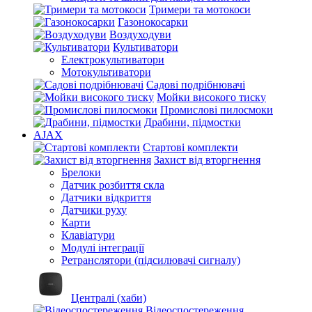
Тримери та мотокоси
Газонокосарки
Воздуходуви
Культиватори
Електрокультиватори
Мотокультиватори
Садові подрібнювачі
Мойки високого тиску
Промислові пилосмоки
Драбини, підмостки
AJAX
Стартові комплекти
Захист від вторгнення
Брелоки
Датчик розбиття скла
Датчики відкриття
Датчики руху
Карти
Клавіатури
Модулі інтеграції
Ретранслятори (підсилювачі сигналу)
Централі (хаби)
Відеоспостереження