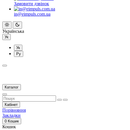
Замовити дзвінок
in@eimpuls.com.ua
Українська
Ук
Ук
Ру
Каталог
Кабінет
Порівняння
Закладки
0
Кошик
Кошик