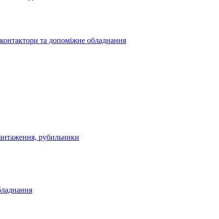
 контактори та допоміжне обладнання
антаження, рубильники
бладнання