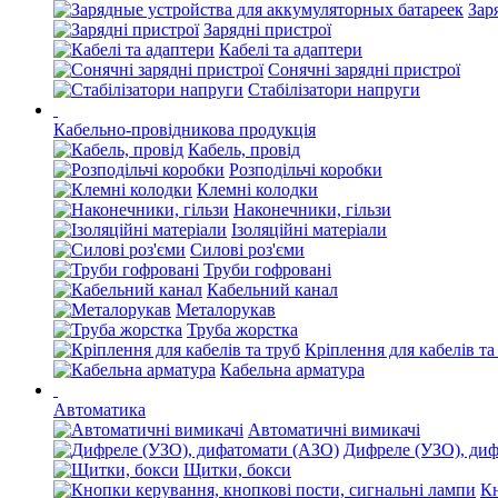
Зар
Зарядні пристрої
Кабелі та адаптери
Сонячні зарядні пристрої
Стабілізатори напруги
Кабельно-провідникова продукція
Кабель, провід
Розподільчі коробки
Клемні колодки
Наконечники, гільзи
Ізоляційні матеріали
Силові роз'єми
Труби гофровані
Кабельний канал
Металорукав
Труба жорстка
Кріплення для кабелів та
Кабельна арматура
Автоматика
Автоматичні вимикачі
Дифреле (УЗО), ди
Щитки, бокси
Кн