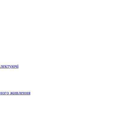
плектуючі
йного живлення