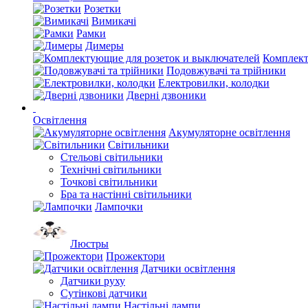
Розетки
Вимикачі
Рамки
Димеры
Комплект
Подовжувачі та трійники
Електровилки, колодки
Дверні дзвоники
Освітлення
Акумуляторне освітлення
Світильники
Стельові світильники
Технічні світильники
Точкові світильники
Бра та настінні світильники
Лампочки
Люстры
Прожектори
Датчики освітлення
Датчики руху
Сутінкові датчики
Настільні лампи