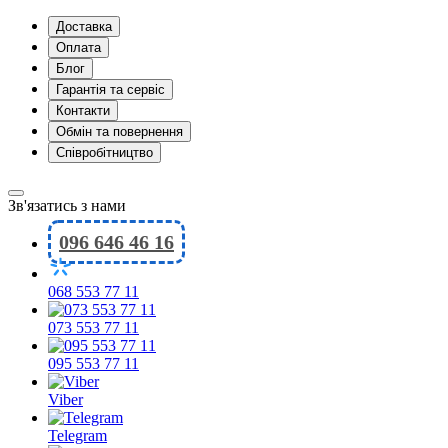
Доставка
Оплата
Блог
Гарантія та сервіс
Контакти
Обмін та повернення
Співробітництво
Зв'язатись з нами
096 646 46 16
068 553 77 11
073 553 77 11
095 553 77 11
Viber
Telegram