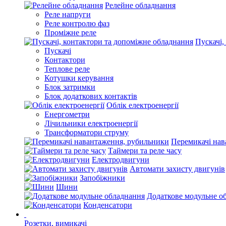
Релейне обладнання
Реле напруги
Реле контролю фаз
Проміжне реле
Пускачі,
Пускачі
Контактори
Теплове реле
Котушки керування
Блок затримки
Блок додаткових контактів
Облік електроенергії
Енергометри
Лічильники електроенергії
Трансформатори струму
Перемикачі нав
Таймери та реле часу
Електродвигуни
Автомати захисту двигунів
Запобіжники
Шини
Додаткове модульне о
Конденсатори
Розетки, вимикачі