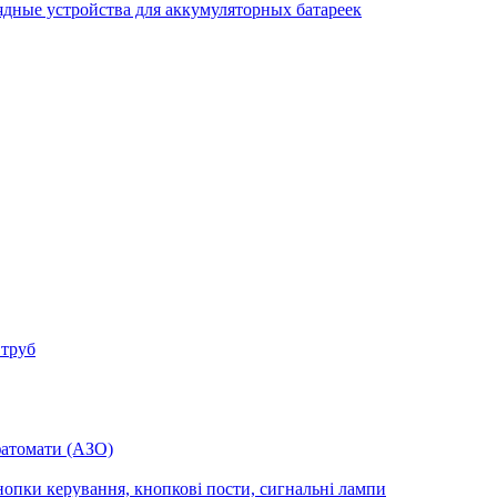
ядные устройства для аккумуляторных батареек
 труб
фатомати (АЗО)
опки керування, кнопкові пости, сигнальні лампи