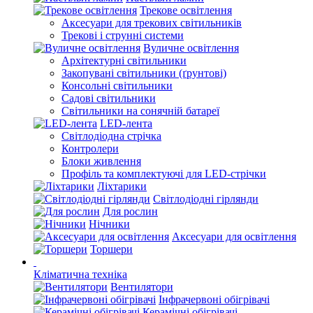
Трекове освітлення
Аксесуари для трекових світильників
Трекові і струнні системи
Вуличне освітлення
Архітектурні світильники
Закопувані світильники (ґрунтові)
Консольні світильники
Садові світильники
Світильники на сонячній батареї
LED-лента
Світлодіодна стрічка
Контролери
Блоки живлення
Профіль та комплектуючі для LED-стрічки
Ліхтарики
Світлодіодні гірлянди
Для рослин
Нічники
Аксесуари для освітлення
Торшери
Кліматична техніка
Вентилятори
Інфрачервоні обігрівачі
Керамічні обігрівачі