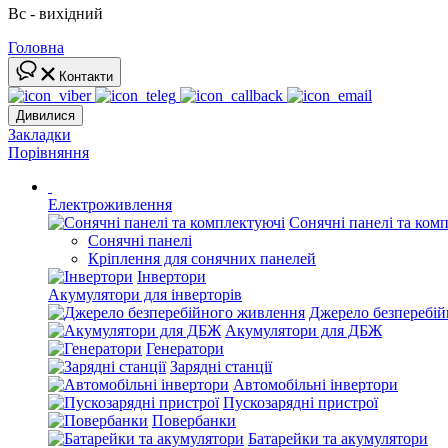
Вс - вихідний
Головна
Контакти
Дивилися
Закладки
Порівняння
Електроживлення
Сонячні панелі та ком
Сонячні панелі
Кріплення для сонячних панелей
Інвертори
Акумулятори для інверторів
Джерело безперебі
Акумулятори для ДБЖ
Генератори
Зарядні станції
Автомобільні інвертори
Пускозарядні пристрої
Повербанки
Батарейки та акумулятори