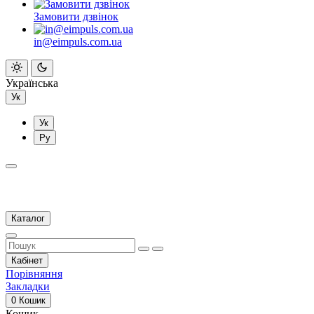
Замовити дзвінок
in@eimpuls.com.ua
Українська
Ук
Ук
Ру
Каталог
Кабінет
Порівняння
Закладки
0
Кошик
Кошик