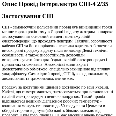
Опис Провід Інтерелектро СІП-4 2/35
Застосування СІП
СІП - самонесучий ізольований провід був винайдений трохи
менше сорока років тому в Європі і відразу ж отримав широке
застосування як основний елемент монтажу ліній
електропередач, що проходять повітрям. Технічні особливості
кабелю СІП та його порівняно невелика вартість забезпечили
високі рівні продажу відразу після винаходу. Деякі технічні
особливості, а також зносостійкість дозволили
використовувати його для з'єднання ліній електропередач і
приватних споживачів. Алюмінієві жили вкриті
діелектричною обмоткою, спеціально захищеною від впливу
ультрафіолету. Самохідний провід СІП буває одножильним,
двожильним та трижильним, але не має.
продажу за доступними цінами з доставкою по всій Україні.
Кабелі, що самотримаються, застосовуються при встановленні
на лінії електропередач з певною напругою. Такий провід
відрізняється великим діапазоном робочих температур -
коливання можуть становити до 50 градусів за Цельсієм в
обидві сторони від нуля (або навіть більше, залежно від
проводу). Крім того, провід СІП має високий рівень пожежної