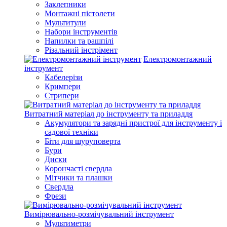
Заклепники
Монтажні пістолети
Мультитули
Набори інструментів
Напилки та рашпілі
Різальний інстрімент
Електромонтажний
інструмент
Кабелерізи
Кримпери
Стрипери
Витратний матеріал до інструменту та приладдя
Акумулятори та зарядні пристрої для інструменту і
садової техніки
Біти для шуруповерта
Бури
Диски
Корончасті свердла
Мітчики та плашки
Свердла
Фрези
Вимірювально-розмічувальний інструмент
Мультиметри