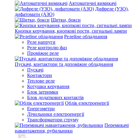
Автоматичні вимикачі
Дифреле (УЗО),
дифатомати (АЗО)
Щитки, бокси
Кнопки керування, кнопкові пости, сигнальні лампи
Релейне обладнання
Реле напруги
Реле контролю фаз
Проміжне реле
Пускачі, контактори та допоміжне обладнання
Пускачі
Контактори
Теплове реле
Котушки керування
Блок затримки
Блок додаткових контактів
Облік електроенергії
Енергометри
Лічильники електроенергії
Трансформатори струму
Перемикачі
навантаження, рубильники