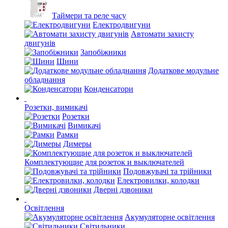
Таймери та реле часу
Електродвигуни
Автомати захисту
двигунів
Запобіжники
Шини
Додаткове модульне
обладнання
Конденсатори
Розетки, вимикачі
Розетки
Вимикачі
Рамки
Димеры
Комплектующие для розеток и выключателей
Подовжувачі та трійники
Електровилки, колодки
Дверні дзвоники
Освітлення
Акумуляторне освітлення
Світильники