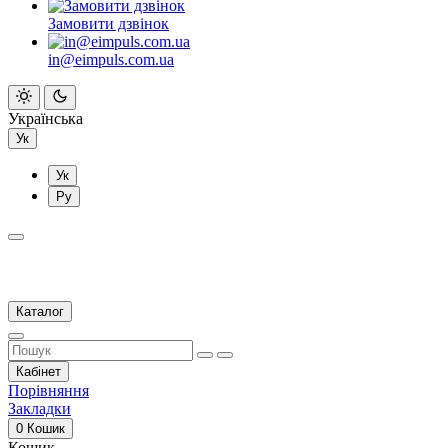
Замовити дзвінок
in@eimpuls.com.ua
Українська
Ук
Ук
Ру
Каталог
Кабінет
Порівняння
Закладки
0
Кошик
Кошик