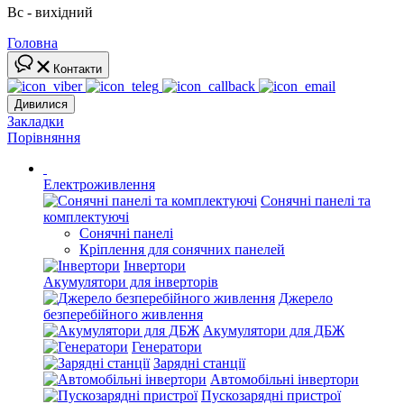
Вс - вихідний
Головна
Контакти
Дивилися
Закладки
Порівняння
Електроживлення
Сонячні панелі та
комплектуючі
Сонячні панелі
Кріплення для сонячних панелей
Інвертори
Акумулятори для інверторів
Джерело
безперебійного живлення
Акумулятори для ДБЖ
Генератори
Зарядні станції
Автомобільні інвертори
Пускозарядні пристрої