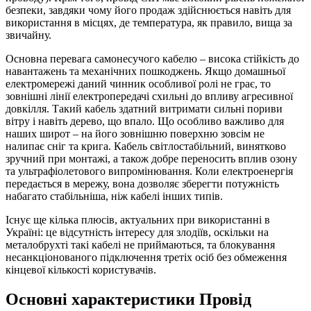
безпеки, завдяки чому його продаж здійснюється навіть для
використання в місцях, де температура, як правило, вища за
звичайну.
Основна перевага самонесучого кабелю – висока стійкість до
навантажень та механічних пошкоджень. Якщо домашньої
електромережі даний чинник особливої ролі не грає, то
зовнішні лінії електропередачі схильні до впливу агресивної
довкілля. Такий кабель здатний витримати сильні пориви
вітру і навіть дерево, що впало. Що особливо важливо для
наших широт – на його зовнішню поверхню зовсім не
налипає сніг та крига. Кабель світлостабільний, винятково
зручний при монтажі, а також добре переносить вплив озону
та ультрафіолетового випромінювання. Коли електроенергія
передається в мережу, вона дозволяє зберегти потужність
набагато стабільніша, ніж кабелі інших типів.
Існує ще кілька плюсів, актуальних при використанні в
Україні: це відсутність інтересу для злодіїв, оскільки на
металобрухті такі кабелі не приймаються, та блокування
несанкціонованого підключення третіх осіб без обмеження
кінцевої кількості користувачів.
Основні характеристики Провід