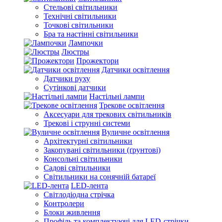
Стельові світильники
Технічні світильники
Точкові світильники
Бра та настінні світильники
Лампочки
Люстры
Прожектори
Датчики освітлення
Датчики руху
Сутінкові датчики
Настільні лампи
Трекове освітлення
Аксесуари для трекових світильників
Трекові і струнні системи
Вуличне освітлення
Архітектурні світильники
Закопувані світильники (ґрунтові)
Консольні світильники
Садові світильники
Світильники на сонячній батареї
LED-лента
Світлодіодна стрічка
Контролери
Блоки живлення
Профіль та комплектуючі для LED-стрічки