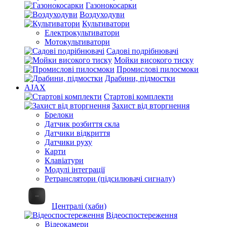
Газонокосарки
Воздуходуви
Культиватори
Електрокультиватори
Мотокультиватори
Садові подрібнювачі
Мойки високого тиску
Промислові пилосмоки
Драбини, підмостки
AJAX
Стартові комплекти
Захист від вторгнення
Брелоки
Датчик розбиття скла
Датчики відкриття
Датчики руху
Карти
Клавіатури
Модулі інтеграції
Ретранслятори (підсилювачі сигналу)
Централі (хаби)
Відеоспостереження
Відеокамери