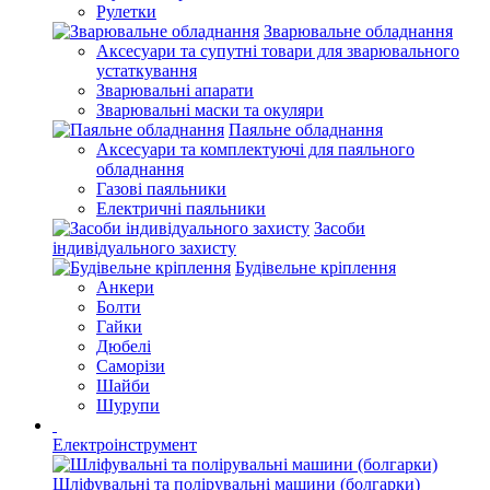
Рулетки
Зварювальне обладнання
Аксесуари та супутні товари для зварювального
устаткування
Зварювальні апарати
Зварювальні маски та окуляри
Паяльне обладнання
Аксесуари та комплектуючі для паяльного
обладнання
Газові паяльники
Електричні паяльники
Засоби
індивідуального захисту
Будівельне кріплення
Анкери
Болти
Гайки
Дюбелі
Саморізи
Шайби
Шурупи
Електроінструмент
Шліфувальні та полірувальні машини (болгарки)