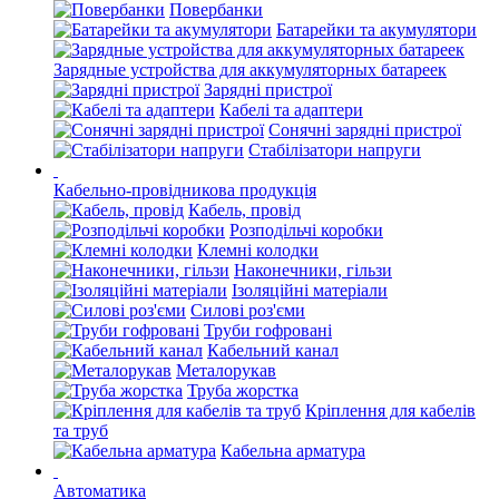
Повербанки
Батарейки та акумулятори
Зарядные устройства для аккумуляторных батареек
Зарядні пристрої
Кабелі та адаптери
Сонячні зарядні пристрої
Стабілізатори напруги
Кабельно-провідникова продукція
Кабель, провід
Розподільчі коробки
Клемні колодки
Наконечники, гільзи
Ізоляційні матеріали
Силові роз'єми
Труби гофровані
Кабельний канал
Металорукав
Труба жорстка
Кріплення для кабелів
та труб
Кабельна арматура
Автоматика