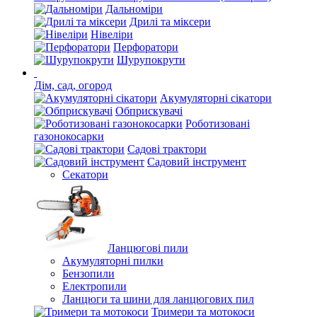
Дальноміри
Дрилі та міксери
Нівеліри
Перфоратори
Шурупокрути
Дім, сад, огород
Акумуляторні сікатори
Обприскувачі
Роботизовані
газонокосарки
Садові трактори
Садовий інструмент
Секатори
Ланцюгові пили
Акумуляторні пилки
Бензопили
Електропили
Ланцюги та шини для ланцюгових пил
Тримери та мотокоси