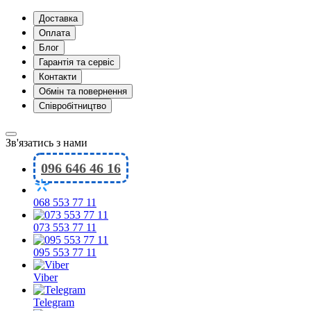
Доставка
Оплата
Блог
Гарантія та сервіс
Контакти
Обмін та повернення
Співробітництво
Зв'язатись з нами
096 646 46 16
068 553 77 11
073 553 77 11
095 553 77 11
Viber
Telegram