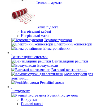
Теплові гармати
Тепла підлога
Нагрівальні кабелі
Нагрівальні мати
Терморегулятори
Електричні конвектори
Електрочайники
Вентиляційні системи
Вентиляційні решітки
Воздуховоди
Витяжні вентилятори
Комплектуючі для
вентиляції
Ревізійні люки
Інструмент
Ручний інструмент
Викрутки
Гайкові ключі