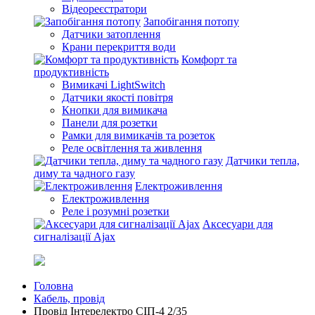
Відеореєстратори
Запобігання потопу
Датчики затоплення
Крани перекриття води
Комфорт та
продуктивність
Вимикачі LightSwitch
Датчики якості повітря
Кнопки для вимикача
Панели для розетки
Рамки для вимикачів та розеток
Реле освітлення та живлення
Датчики тепла,
диму та чадного газу
Електроживлення
Електроживлення
Реле і розумні розетки
Аксесуари для
сигналізації Ajax
Головна
Кабель, провід
Провід Інтерелектро СІП-4 2/35