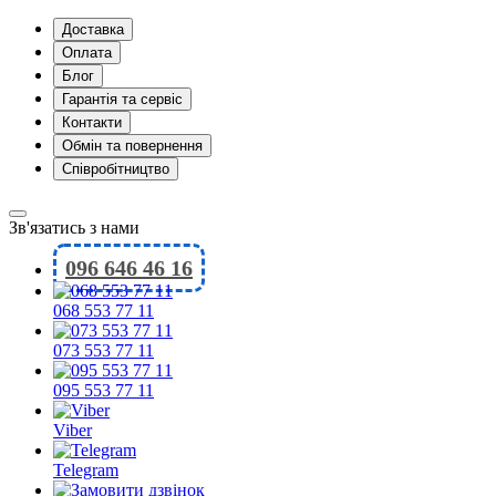
Доставка
Оплата
Блог
Гарантія та сервіс
Контакти
Обмін та повернення
Співробітництво
Зв'язатись з нами
096 646 46 16
068 553 77 11
073 553 77 11
095 553 77 11
Viber
Telegram