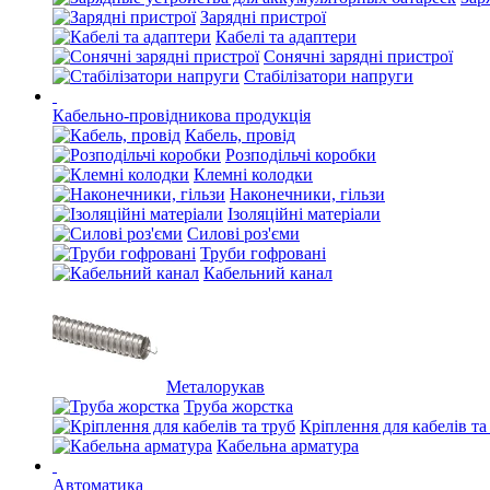
Зарядні пристрої
Кабелі та адаптери
Сонячні зарядні пристрої
Стабілізатори напруги
Кабельно-провідникова продукція
Кабель, провід
Розподільчі коробки
Клемні колодки
Наконечники, гільзи
Ізоляційні матеріали
Силові роз'єми
Труби гофровані
Кабельний канал
Металорукав
Труба жорстка
Кріплення для кабелів та
Кабельна арматура
Автоматика