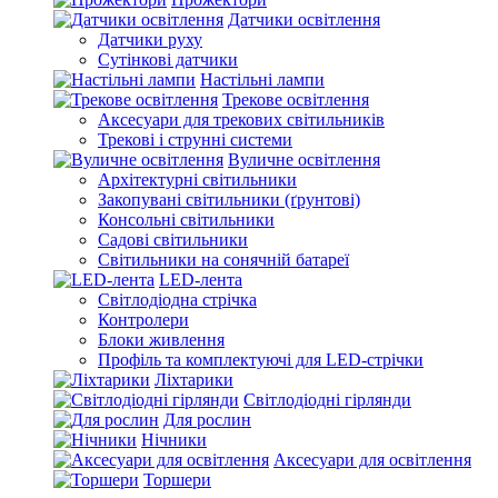
Датчики освітлення
Датчики руху
Сутінкові датчики
Настільні лампи
Трекове освітлення
Аксесуари для трекових світильників
Трекові і струнні системи
Вуличне освітлення
Архітектурні світильники
Закопувані світильники (ґрунтові)
Консольні світильники
Садові світильники
Світильники на сонячній батареї
LED-лента
Світлодіодна стрічка
Контролери
Блоки живлення
Профіль та комплектуючі для LED-стрічки
Ліхтарики
Світлодіодні гірлянди
Для рослин
Нічники
Аксесуари для освітлення
Торшери