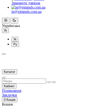
Замовити дзвінок
in@eimpuls.com.ua
Українська
Ук
Ук
Ру
Каталог
Кабінет
Порівняння
Закладки
0
Кошик
Кошик