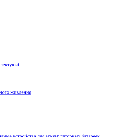
плектуючі
йного живлення
ядные устройства для аккумуляторных батареек