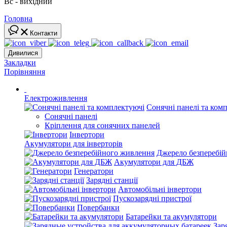
Вс - вихідний
Головна
Контакти
Дивилися
Закладки
Порівняння
Електроживлення
Сонячні панелі та ком
Сонячні панелі
Кріплення для сонячних панелей
Інвертори
Акумулятори для інверторів
Джерело безперебі
Акумулятори для ДБЖ
Генератори
Зарядні станції
Автомобільні інвертори
Пускозарядні пристрої
Повербанки
Батарейки та акумулятори
Зар