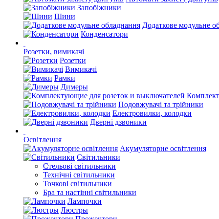
Запобіжники
Шини
Додаткове модульне о
Конденсатори
Розетки, вимикачі
Розетки
Вимикачі
Рамки
Димеры
Комплект
Подовжувачі та трійники
Електровилки, колодки
Дверні дзвоники
Освітлення
Акумуляторне освітлення
Світильники
Стельові світильники
Технічні світильники
Точкові світильники
Бра та настінні світильники
Лампочки
Люстры
Прожектори