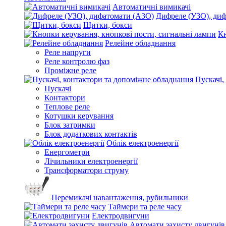
Автоматичні вимикачі
Дифреле (УЗО), ди
Щитки, бокси
Кн
Релейне обладнання
Реле напруги
Реле контролю фаз
Проміжне реле
Пускачі,
Пускачі
Контактори
Теплове реле
Котушки керування
Блок затримки
Блок додаткових контактів
Облік електроенергії
Енергометри
Лічильники електроенергії
Трансформатори струму
Перемикачі навантаження, рубильники
Таймери та реле часу
Електродвигуни
Автомати захисту двигунів