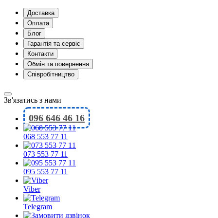
Доставка
Оплата
Блог
Гарантія та сервіс
Контакти
Обмін та повернення
Співробітництво
Зв'язатись з нами
096 646 46 16
068 553 77 11
073 553 77 11
095 553 77 11
Viber
Telegram