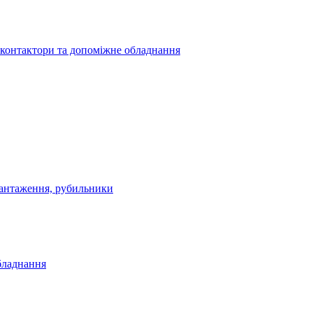
 контактори та допоміжне обладнання
антаження, рубильники
бладнання