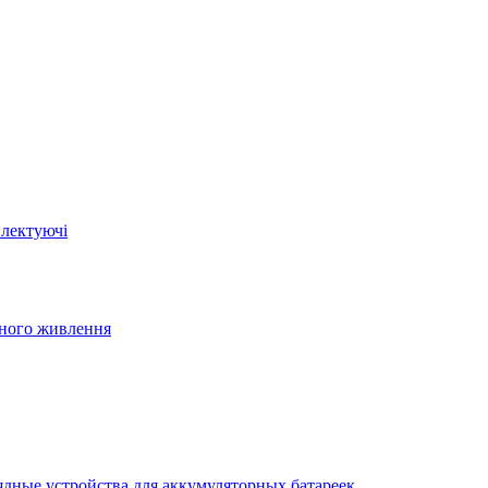
плектуючі
йного живлення
ядные устройства для аккумуляторных батареек