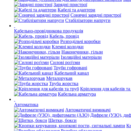
Зарядні пристрої
Кабелі та адаптери
Сонячні зарядні пристрої
Стабілізатори напруги
Кабельно-провідникова продукція
Кабель, провід
Розподільчі коробки
Клемні колодки
Наконечники, гільзи
Ізоляційні матеріали
Силові роз'єми
Труби гофровані
Кабельний канал
Металорукав
Труба жорстка
Кріплення для кабелів та
Кабельна арматура
Автоматика
Автоматичні вимикачі
Дифреле (УЗО), ди
Щитки, бокси
Кн
Релейне обладнання