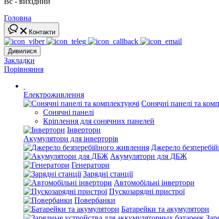
Вс - вихідний
Головна
Контакти
Дивилися
Закладки
Порівняння
Електроживлення
Сонячні панелі та ком
Сонячні панелі
Кріплення для сонячних панелей
Інвертори
Акумулятори для інверторів
Джерело безперебі
Акумулятори для ДБЖ
Генератори
Зарядні станції
Автомобільні інвертори
Пускозарядні пристрої
Повербанки
Батарейки та акумулятори
Зар