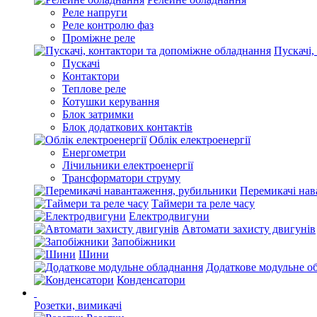
Реле напруги
Реле контролю фаз
Проміжне реле
Пускачі,
Пускачі
Контактори
Теплове реле
Котушки керування
Блок затримки
Блок додаткових контактів
Облік електроенергії
Енергометри
Лічильники електроенергії
Трансформатори струму
Перемикачі нав
Таймери та реле часу
Електродвигуни
Автомати захисту двигунів
Запобіжники
Шини
Додаткове модульне о
Конденсатори
Розетки, вимикачі