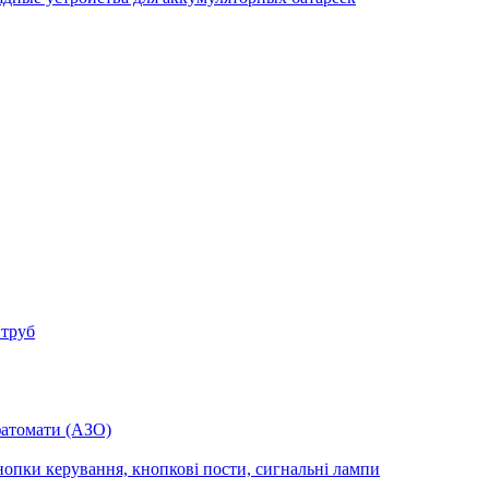
 труб
фатомати (АЗО)
опки керування, кнопкові пости, сигнальні лампи