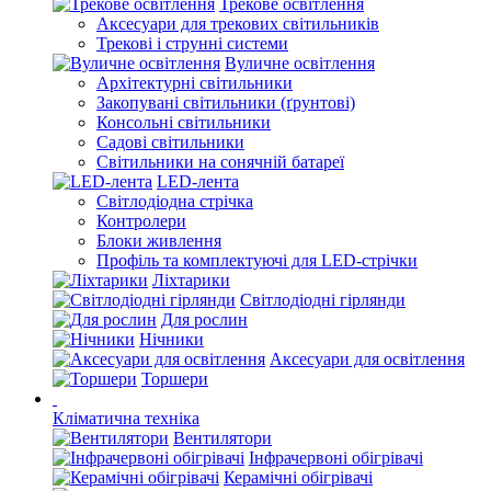
Трекове освітлення
Аксесуари для трекових світильників
Трекові і струнні системи
Вуличне освітлення
Архітектурні світильники
Закопувані світильники (ґрунтові)
Консольні світильники
Садові світильники
Світильники на сонячній батареї
LED-лента
Світлодіодна стрічка
Контролери
Блоки живлення
Профіль та комплектуючі для LED-стрічки
Ліхтарики
Світлодіодні гірлянди
Для рослин
Нічники
Аксесуари для освітлення
Торшери
Кліматична техніка
Вентилятори
Інфрачервоні обігрівачі
Керамічні обігрівачі