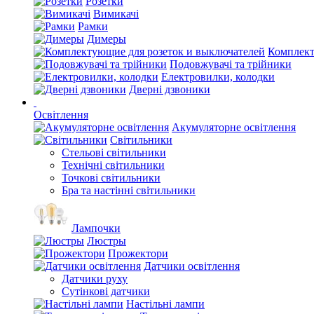
Розетки
Вимикачі
Рамки
Димеры
Комплект
Подовжувачі та трійники
Електровилки, колодки
Дверні дзвоники
Освітлення
Акумуляторне освітлення
Світильники
Стельові світильники
Технічні світильники
Точкові світильники
Бра та настінні світильники
Лампочки
Люстры
Прожектори
Датчики освітлення
Датчики руху
Сутінкові датчики
Настільні лампи