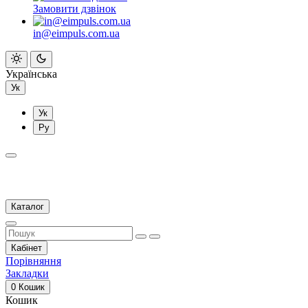
Замовити дзвінок
in@eimpuls.com.ua
Українська
Ук
Ук
Ру
Каталог
Кабінет
Порівняння
Закладки
0
Кошик
Кошик