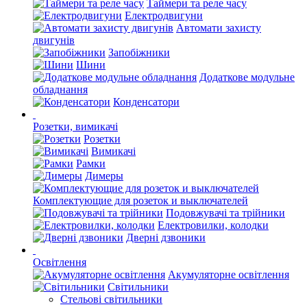
Таймери та реле часу
Електродвигуни
Автомати захисту
двигунів
Запобіжники
Шини
Додаткове модульне
обладнання
Конденсатори
Розетки, вимикачі
Розетки
Вимикачі
Рамки
Димеры
Комплектующие для розеток и выключателей
Подовжувачі та трійники
Електровилки, колодки
Дверні дзвоники
Освітлення
Акумуляторне освітлення
Світильники
Стельові світильники