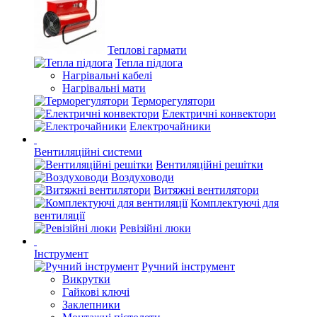
Теплові гармати
Тепла підлога
Нагрівальні кабелі
Нагрівальні мати
Терморегулятори
Електричні конвектори
Електрочайники
Вентиляційні системи
Вентиляційні решітки
Воздуховоди
Витяжні вентилятори
Комплектуючі для
вентиляції
Ревізійні люки
Інструмент
Ручний інструмент
Викрутки
Гайкові ключі
Заклепники