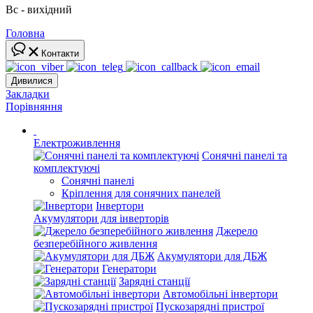
Вс - вихідний
Головна
Контакти
Дивилися
Закладки
Порівняння
Електроживлення
Сонячні панелі та
комплектуючі
Сонячні панелі
Кріплення для сонячних панелей
Інвертори
Акумулятори для інверторів
Джерело
безперебійного живлення
Акумулятори для ДБЖ
Генератори
Зарядні станції
Автомобільні інвертори
Пускозарядні пристрої