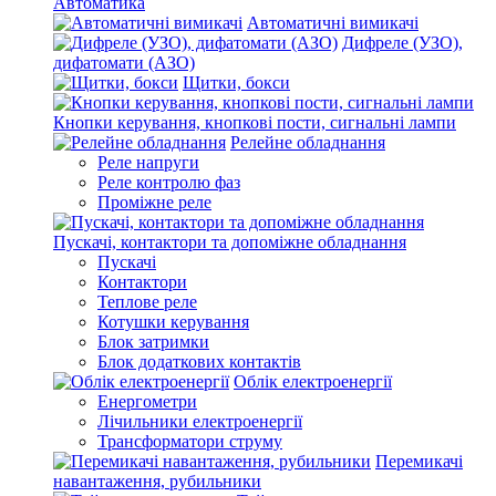
Автоматика
Автоматичні вимикачі
Дифреле (УЗО),
дифатомати (АЗО)
Щитки, бокси
Кнопки керування, кнопкові пости, сигнальні лампи
Релейне обладнання
Реле напруги
Реле контролю фаз
Проміжне реле
Пускачі, контактори та допоміжне обладнання
Пускачі
Контактори
Теплове реле
Котушки керування
Блок затримки
Блок додаткових контактів
Облік електроенергії
Енергометри
Лічильники електроенергії
Трансформатори струму
Перемикачі
навантаження, рубильники