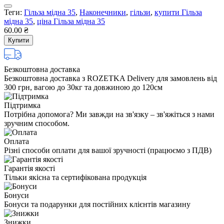
Теги:
Гільза мідна 35
,
Наконечники
,
гільзи
,
купити Гільза
мідна 35
,
ціна Гільза мідна 35
60.00 ₴
Купити
Безкоштовна доставка
Безкоштовна доставка з ROZETKA Delivery для замовлень від
300 грн, вагою до 30кг та довжиною до 120см
Підтримка
Потрібна допомога? Ми завжди на зв'язку – зв'яжіться з нами
зручним способом.
Оплата
Різні способи оплати для вашої зручності (працюємо з ПДВ)
Гарантія якості
Тільки якісна та сертифікована продукція
Бонуси
Бонуси та подарунки для постійних клієнтів магазину
Знижки