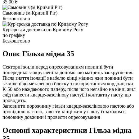
35.00 ₴
Самовивіз (м.Кривий Ріг)
Безкоштовно
Кур'єрська доставка по Кривому Рогу
по графіку
Безкоштовно
Опис Гільза мідна 35
Секторні жили перед опресовуванням повинні бути
попередньо заокруглені за допомогою матриць заокруглення.
Після зняття ізоляції з кабелю кінці мідних жил повинні бути
зачищені до металевого блиску з використанням кордо-щітки
К-50 або наждакового паперу, після чого негайно на кінці жил
слід нанести кварце-вазелінову пастуїлі контактну пасту, що
проводить.
Заповнити порожнину гільзи кварце-вазеліновою пастою або
провідною пастою, завести кінці жил у гільзу із заходом в
половину довжини і провести опресовування
Основні характеристики Гільза мідна
35