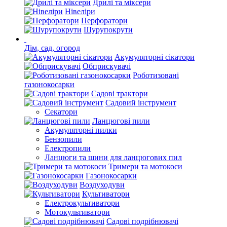
Дрилі та міксери
Нівеліри
Перфоратори
Шурупокрути
Дім, сад, огород
Акумуляторні сікатори
Обприскувачі
Роботизовані
газонокосарки
Садові трактори
Садовий інструмент
Секатори
Ланцюгові пили
Акумуляторні пилки
Бензопили
Електропили
Ланцюги та шини для ланцюгових пил
Тримери та мотокоси
Газонокосарки
Воздуходуви
Культиватори
Електрокультиватори
Мотокультиватори
Садові подрібнювачі