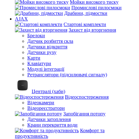
Мойки високого тиску
Промислові пилосмоки
Драбини, підмостки
AJAX
Стартові комплекти
Захист від вторгнення
Брелоки
Датчик розбиття скла
Датчики відкриття
Датчики руху
Карти
Клавіатури
Модулі інтеграції
Ретранслятори (підсилювачі сигналу)
Централі (хаби)
Відеоспостереження
Відеокамери
Відеореєстратори
Запобігання потопу
Датчики затоплення
Крани перекриття води
Комфорт та
продуктивність