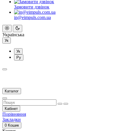
Замовити дзвінок
in@eimpuls.com.ua
Українська
Ук
Ук
Ру
Каталог
Кабінет
Порівняння
Закладки
0
Кошик
Кошик