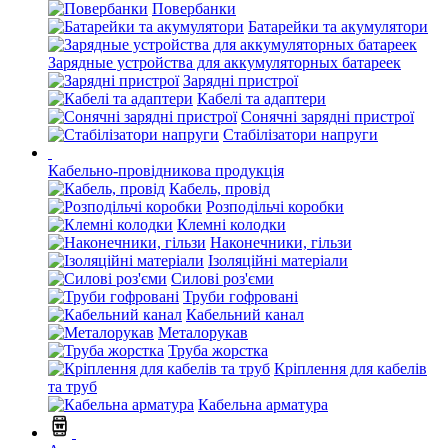
Повербанки
Батарейки та акумулятори
Зарядные устройства для аккумуляторных батареек
Зарядні пристрої
Кабелі та адаптери
Сонячні зарядні пристрої
Стабілізатори напруги
Кабельно-провідникова продукція
Кабель, провід
Розподільчі коробки
Клемні колодки
Наконечники, гільзи
Ізоляційні матеріали
Силові роз'єми
Труби гофровані
Кабельний канал
Металорукав
Труба жорстка
Кріплення для кабелів
та труб
Кабельна арматура