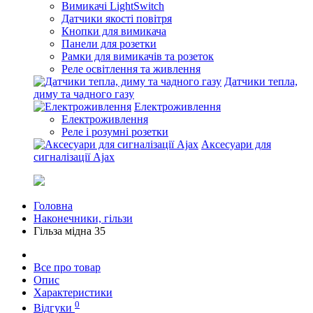
Вимикачі LightSwitch
Датчики якості повітря
Кнопки для вимикача
Панели для розетки
Рамки для вимикачів та розеток
Реле освітлення та живлення
Датчики тепла,
диму та чадного газу
Електроживлення
Електроживлення
Реле і розумні розетки
Аксесуари для
сигналізації Ajax
Головна
Наконечники, гільзи
Гільза мідна 35
Все про товар
Опис
Характеристики
0
Відгуки