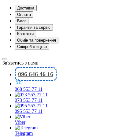
Доставка
Оплата
Блог
Гарантія та сервіс
Контакти
Обмін та повернення
Співробітництво
Зв'язатись з нами
096 646 46 16
068 553 77 11
073 553 77 11
095 553 77 11
Viber
Telegram