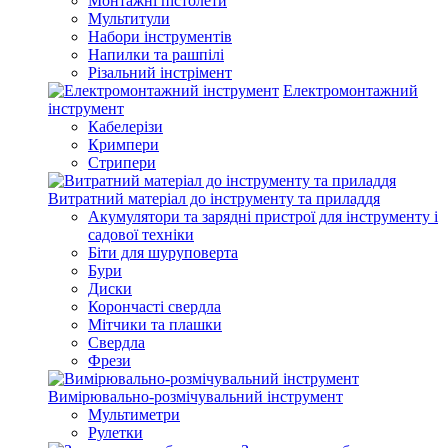
Монтажні пістолети
Мультитули
Набори інструментів
Напилки та рашпілі
Різальний інстрімент
Електромонтажний
інструмент
Кабелерізи
Кримпери
Стрипери
Витратний матеріал до інструменту та приладдя
Акумулятори та зарядні пристрої для інструменту і
садової техніки
Біти для шуруповерта
Бури
Диски
Корончасті свердла
Мітчики та плашки
Свердла
Фрези
Вимірювально-розмічувальний інструмент
Мультиметри
Рулетки