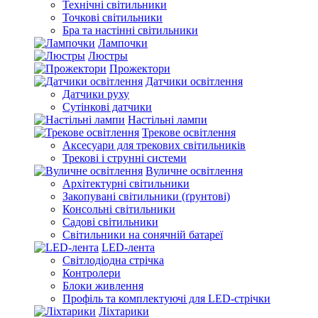
Технічні світильники
Точкові світильники
Бра та настінні світильники
Лампочки
Люстры
Прожектори
Датчики освітлення
Датчики руху
Сутінкові датчики
Настільні лампи
Трекове освітлення
Аксесуари для трекових світильників
Трекові і струнні системи
Вуличне освітлення
Архітектурні світильники
Закопувані світильники (ґрунтові)
Консольні світильники
Садові світильники
Світильники на сонячній батареї
LED-лента
Світлодіодна стрічка
Контролери
Блоки живлення
Профіль та комплектуючі для LED-стрічки
Ліхтарики