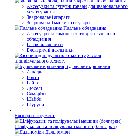
Зварювальне обладнання
Аксесуари та супутні товари для зварювального
устаткування
Зварювальні апарати
Зварювальні маски та окуляри
Паяльне обладнання
Аксесуари та комплектуючі для паяльного
обладнання
Газові паяльники
Електричні паяльники
Засоби
індивідуального захисту
Будівельне кріплення
Анкери
Болти
Гайки
Дюбелі
Саморізи
Шайби
Шурупи
Електроінструмент
Шліфувальні та полірувальні машини (болгарки)
Дальноміри