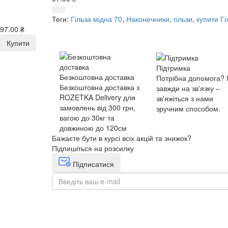
Теги:
Гільза мідна 70
,
Наконечники
,
гільзи
,
купити Гі
97.00 ₴
Купити
Підтримка
Безкоштовна доставка
Потрібна допомога?
Безкоштовна доставка з
завжди на зв'язку –
ROZETKA Delivery для
зв'яжіться з нами
замовлень від 300 грн,
зручним способом.
вагою до 30кг та
довжиною до 120см
Бажаєте бути в курсі всіх акцій та знижок?
Підпишіться на розсилку
Підписатися
+38(068) 553 77 11
+38(073) 553 77 11