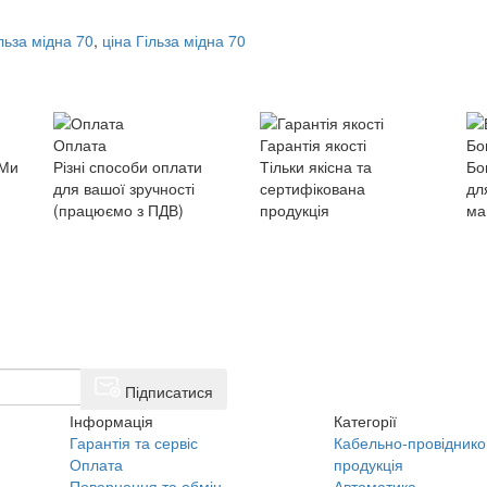
льза мідна 70
,
ціна Гільза мідна 70
Оплата
Гарантія якості
Бо
 Ми
Різні способи оплати
Тільки якісна та
Бо
для вашої зручності
сертифікована
дл
(працюємо з ПДВ)
продукція
ма
Підписатися
Інформація
Категорії
Гарантія та сервіс
Кабельно-провіднико
Оплата
продукція
Повернення та обмін
Автоматика