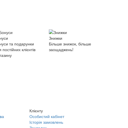
нуси
Знижки
нуси та подарунки
Більше знижок, більше
я постійних клієнтів
заощаджень!
газину
Клієнту
ва
Особистий кабінет
Історія замовлень
Закладки