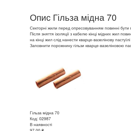
Опис Гільза мідна 70
Секторні жили перед опресовуванням повинні бути 
Після зняття ізоляції з кабелю кінці мідних жил по
на кінці жил слід нанести кварце-вазелінову пастуїл
Заповнити порожнину гільзи кварце-вазеліновою пас
Гільза мідна 70
Код: 02987
В наявності
97.00 ₴