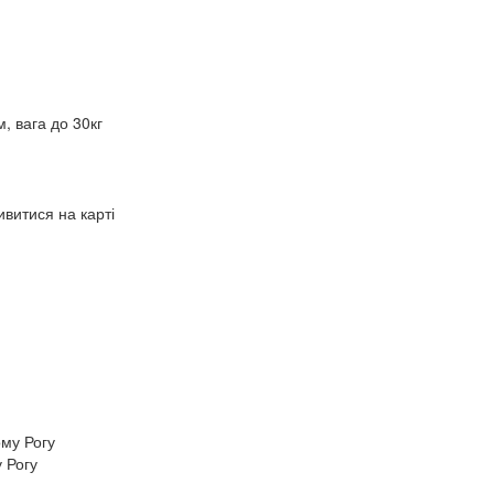
 вага до 30кг
витися на карті
 Рогу