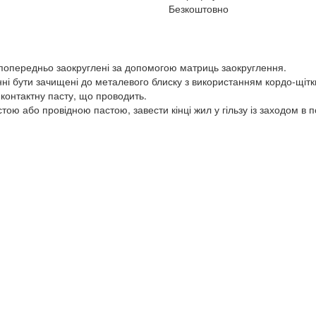
Безкоштовно
попередньо заокруглені за допомогою матриць заокруглення.
винні бути зачищені до металевого блиску з використанням кордо-щіт
і контактну пасту, що проводить.
тою або провідною пастою, завести кінці жил у гільзу із заходом в