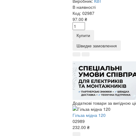
Виробник:
КВТ
В наявності
Код:
02987
97.00 ₴
Купити
Швидке замовлення
Додаткові товари за вигідною ц
Гільза мідна 120
02989
232.00 ₴