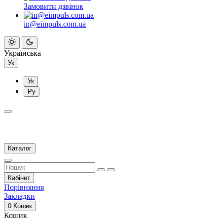
Замовити дзвінок
in@eimpuls.com.ua
Українська
Ук
Ук
Ру
Каталог
Кабінет
Порівняння
Закладки
0
Кошик
Кошик