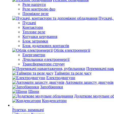
Реле напруги
Реле контролю фаз
Проміжне реле
Пускачі,
Пускачі
Контактори
Теплове реле
Котушки керування
Блок затримки
Блок додаткових контактів
Облік електроенергії
Енергометри
Лічильники електроенергії
Трансформатори струму
Перемикачі нав
Таймери та реле часу
Електродвигуни
Автомати захисту двигунів
Запобіжники
Шини
Додаткове модульне о
Конденсатори
Розетки, вимикачі