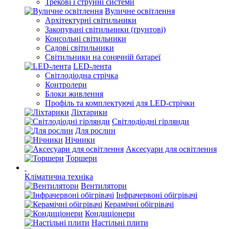
Трекові і струнні системи
Вуличне освітлення
Архітектурні світильники
Закопувані світильники (ґрунтові)
Консольні світильники
Садові світильники
Світильники на сонячній батареї
LED-лента
Світлодіодна стрічка
Контролери
Блоки живлення
Профіль та комплектуючі для LED-стрічки
Ліхтарики
Світлодіодні гірлянди
Для рослин
Нічники
Аксесуари для освітлення
Торшери
Кліматична техніка
Вентилятори
Інфрачервоні обігрівачі
Керамічні обігрівачі
Кондиціонери
Настільні плити