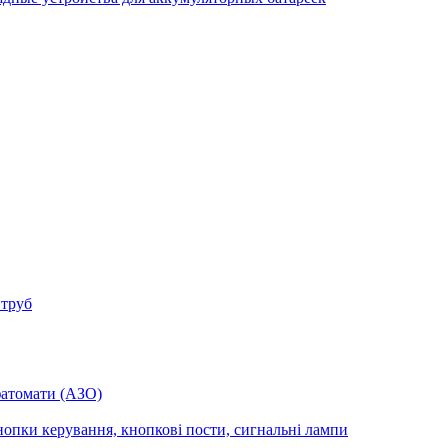
 труб
фатомати (АЗО)
опки керування, кнопкові пости, сигнальні лампи