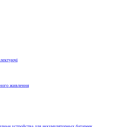
плектуючі
йного живлення
ядные устройства для аккумуляторных батареек