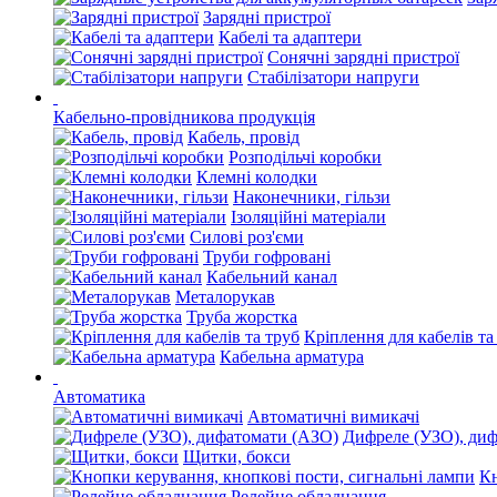
Зарядні пристрої
Кабелі та адаптери
Сонячні зарядні пристрої
Стабілізатори напруги
Кабельно-провідникова продукція
Кабель, провід
Розподільчі коробки
Клемні колодки
Наконечники, гільзи
Ізоляційні матеріали
Силові роз'єми
Труби гофровані
Кабельний канал
Металорукав
Труба жорстка
Кріплення для кабелів та
Кабельна арматура
Автоматика
Автоматичні вимикачі
Дифреле (УЗО), ди
Щитки, бокси
Кн
Релейне обладнання