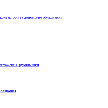
 контактори та допоміжне обладнання
антаження, рубильники
бладнання