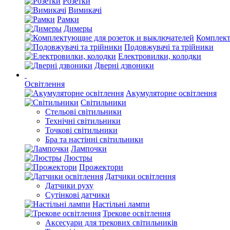
Розетки
Вимикачі
Рамки
Димеры
Комплект
Подовжувачі та трійники
Електровилки, колодки
Дверні дзвоники
Освітлення
Акумуляторне освітлення
Світильники
Стельові світильники
Технічні світильники
Точкові світильники
Бра та настінні світильники
Лампочки
Люстры
Прожектори
Датчики освітлення
Датчики руху
Сутінкові датчики
Настільні лампи
Трекове освітлення
Аксесуари для трекових світильників