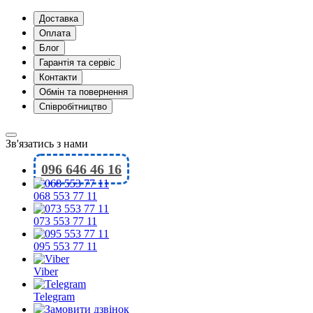
Доставка
Оплата
Блог
Гарантія та сервіс
Контакти
Обмін та повернення
Співробітництво
Зв'язатись з нами
096 646 46 16
068 553 77 11
073 553 77 11
095 553 77 11
Viber
Telegram