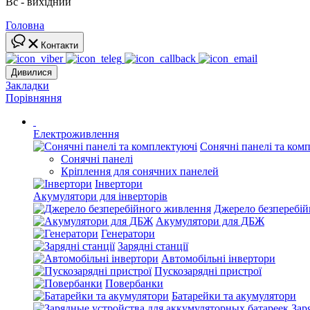
Вс - вихідний
Головна
Контакти
Дивилися
Закладки
Порівняння
Електроживлення
Сонячні панелі та ком
Сонячні панелі
Кріплення для сонячних панелей
Інвертори
Акумулятори для інверторів
Джерело безперебі
Акумулятори для ДБЖ
Генератори
Зарядні станції
Автомобільні інвертори
Пускозарядні пристрої
Повербанки
Батарейки та акумулятори
Зар