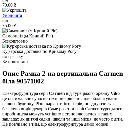
70.00 ₴
Укрпошта
від
35.00 ₴
Самовивіз (м.Кривий Ріг)
Безкоштовно
Кур'єрська доставка по Кривому Рогу
по графіку
Безкоштовно
Опис Рамка 2-на вертикальна Carmen
біла 90571002
Електрофурнітура серії
Carmen
від турецького бренду
Viko
–
це оптимальне сучасне технічне рішення для облаштування
вашого будинку. Різні варіанти інтер'єрів, поєднуючись з
безліччю видів декорів.Саме розетки серії Carmen турецького
виробництва можуть успішно встановлюватися в таких
закладах як дитячі садки, школи та інші місця, де часто є діти.
Це пов'язано з тим, що електрофурнітура даної моделі