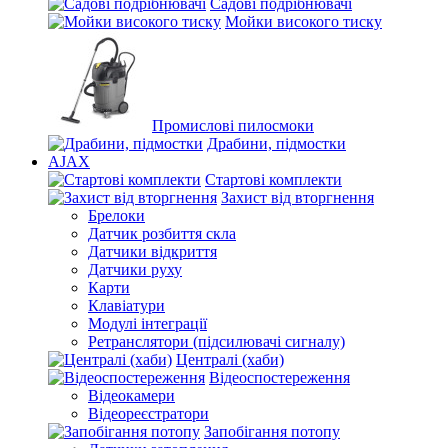
Садові подрібнювачі
Мойки високого тиску
Промислові пилосмоки
Драбини, підмостки
AJAX
Стартові комплекти
Захист від вторгнення
Брелоки
Датчик розбиття скла
Датчики відкриття
Датчики руху
Карти
Клавіатури
Модулі інтеграції
Ретранслятори (підсилювачі сигналу)
Централі (хаби)
Відеоспостереження
Відеокамери
Відеореєстратори
Запобігання потопу