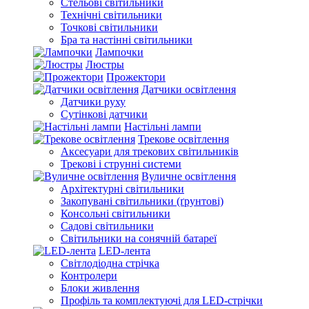
Стельові світильники
Технічні світильники
Точкові світильники
Бра та настінні світильники
Лампочки
Люстры
Прожектори
Датчики освітлення
Датчики руху
Сутінкові датчики
Настільні лампи
Трекове освітлення
Аксесуари для трекових світильників
Трекові і струнні системи
Вуличне освітлення
Архітектурні світильники
Закопувані світильники (ґрунтові)
Консольні світильники
Садові світильники
Світильники на сонячній батареї
LED-лента
Світлодіодна стрічка
Контролери
Блоки живлення
Профіль та комплектуючі для LED-стрічки