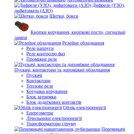
Дифреле (УЗО),
дифатомати (АЗО)
Щитки, бокси
Кнопки керування, кнопкові пости, сигнальні
лампи
Релейне обладнання
Реле напруги
Реле контролю фаз
Проміжне реле
Пускачі, контактори та допоміжне обладнання
Пускачі
Контактори
Теплове реле
Котушки керування
Блок затримки
Блок додаткових контактів
Облік електроенергії
Енергометри
Лічильники електроенергії
Трансформатори струму
Перемикачі