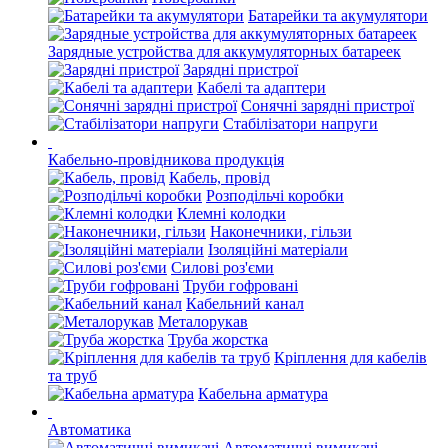
Батарейки та акумулятори
Зарядные устройства для аккумуляторных батареек
Зарядні пристрої
Кабелі та адаптери
Сонячні зарядні пристрої
Стабілізатори напруги
Кабельно-провідникова продукція
Кабель, провід
Розподільчі коробки
Клемні колодки
Наконечники, гільзи
Ізоляційні матеріали
Силові роз'єми
Труби гофровані
Кабельний канал
Металорукав
Труба жорстка
Кріплення для кабелів
та труб
Кабельна арматура
Автоматика
Автоматичні вимикачі