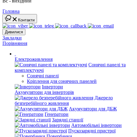
Вс - вихідний
Головна
Контакти
Дивилися
Закладки
Порівняння
Електроживлення
Сонячні панелі та
комплектуючі
Сонячні панелі
Кріплення для сонячних панелей
Інвертори
Акумулятори для інверторів
Джерело
безперебійного живлення
Акумулятори для ДБЖ
Генератори
Зарядні станції
Автомобільні інвертори
Пускозарядні пристрої
Повербанки