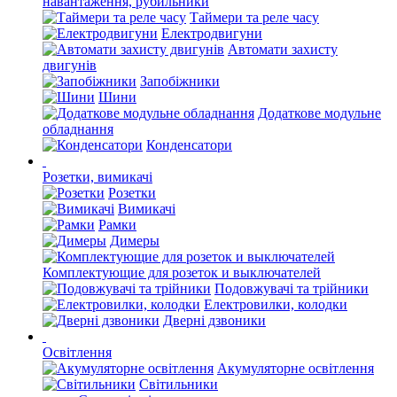
навантаження, рубильники
Таймери та реле часу
Електродвигуни
Автомати захисту
двигунів
Запобіжники
Шини
Додаткове модульне
обладнання
Конденсатори
Розетки, вимикачі
Розетки
Вимикачі
Рамки
Димеры
Комплектующие для розеток и выключателей
Подовжувачі та трійники
Електровилки, колодки
Дверні дзвоники
Освітлення
Акумуляторне освітлення
Світильники