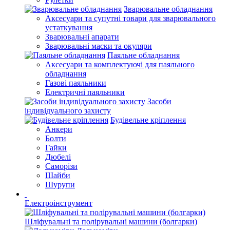
Зварювальне обладнання
Аксесуари та супутні товари для зварювального
устаткування
Зварювальні апарати
Зварювальні маски та окуляри
Паяльне обладнання
Аксесуари та комплектуючі для паяльного
обладнання
Газові паяльники
Електричні паяльники
Засоби
індивідуального захисту
Будівельне кріплення
Анкери
Болти
Гайки
Дюбелі
Саморізи
Шайби
Шурупи
Електроінструмент
Шліфувальні та полірувальні машини (болгарки)