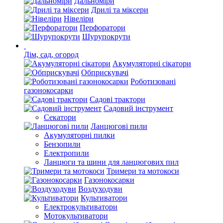
Дальноміри
Дрилі та міксери
Нівеліри
Перфоратори
Шурупокрути
Дім, сад, огород
Акумуляторні сікатори
Обприскувачі
Роботизовані
газонокосарки
Садові трактори
Садовий інструмент
Секатори
Ланцюгові пили
Акумуляторні пилки
Бензопили
Електропили
Ланцюги та шини для ланцюгових пил
Тримери та мотокоси
Газонокосарки
Воздуходуви
Культиватори
Електрокультиватори
Мотокультиватори