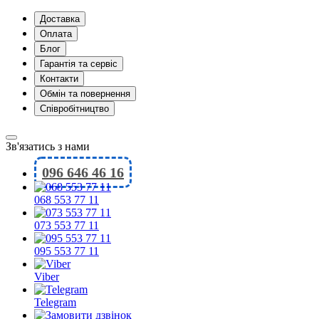
Доставка
Оплата
Блог
Гарантія та сервіс
Контакти
Обмін та повернення
Співробітництво
Зв'язатись з нами
096 646 46 16
068 553 77 11
073 553 77 11
095 553 77 11
Viber
Telegram