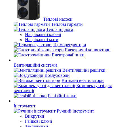
Теплові насоси
Теплові гармати
Тепла підлога
Нагрівальні кабелі
Нагрівальні мати
Терморегулятори
Електричні конвектори
Електрочайники
Вентиляційні системи
Вентиляційні решітки
Воздуховоди
Витяжні вентилятори
Комплектуючі для
вентиляції
Ревізійні люки
Інструмент
Ручний інструмент
Викрутки
Гайкові ключі
Заклепники