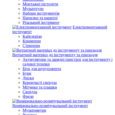
Монтажні пістолети
Мультитули
Набори інструментів
Напилки та рашпілі
Різальний інстрімент
Електромонтажний
інструмент
Кабелерізи
Кримпери
Стрипери
Витратний матеріал до інструменту та приладдя
Акумулятори та зарядні пристрої для інструменту і
садової техніки
Біти для шуруповерта
Бури
Диски
Корончасті свердла
Мітчики та плашки
Свердла
Фрези
Вимірювально-розмічувальний інструмент
Мультиметри
Рулетки