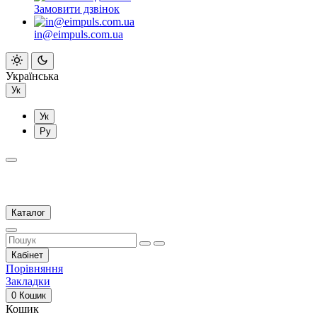
Замовити дзвінок
in@eimpuls.com.ua
Українська
Ук
Ук
Ру
Каталог
Кабінет
Порівняння
Закладки
0
Кошик
Кошик