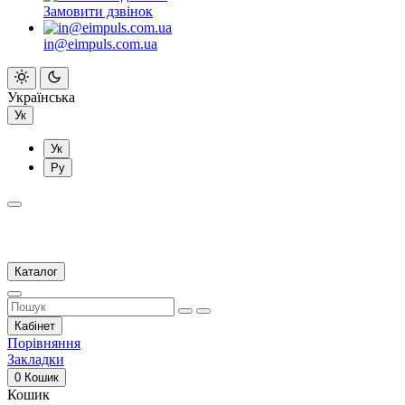
Замовити дзвінок
in@eimpuls.com.ua
Українська
Ук
Ук
Ру
Каталог
Кабінет
Порівняння
Закладки
0
Кошик
Кошик