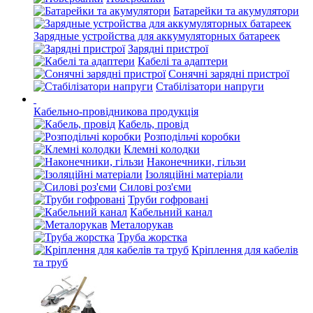
Батарейки та акумулятори
Зарядные устройства для аккумуляторных батареек
Зарядні пристрої
Кабелі та адаптери
Сонячні зарядні пристрої
Стабілізатори напруги
Кабельно-провідникова продукція
Кабель, провід
Розподільчі коробки
Клемні колодки
Наконечники, гільзи
Ізоляційні матеріали
Силові роз'єми
Труби гофровані
Кабельний канал
Металорукав
Труба жорстка
Кріплення для кабелів
та труб