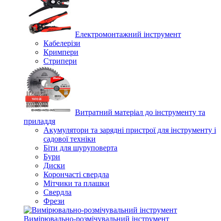
Електромонтажний інструмент
Кабелерізи
Кримпери
Стрипери
Витратний матеріал до інструменту та
приладдя
Акумулятори та зарядні пристрої для інструменту і
садової техніки
Біти для шуруповерта
Бури
Диски
Корончасті свердла
Мітчики та плашки
Свердла
Фрези
Вимірювально-розмічувальний інструмент