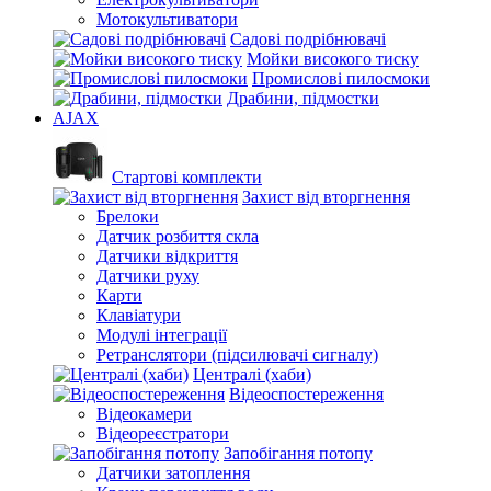
Мотокультиватори
Садові подрібнювачі
Мойки високого тиску
Промислові пилосмоки
Драбини, підмостки
AJAX
Стартові комплекти
Захист від вторгнення
Брелоки
Датчик розбиття скла
Датчики відкриття
Датчики руху
Карти
Клавіатури
Модулі інтеграції
Ретранслятори (підсилювачі сигналу)
Централі (хаби)
Відеоспостереження
Відеокамери
Відеореєстратори
Запобігання потопу
Датчики затоплення