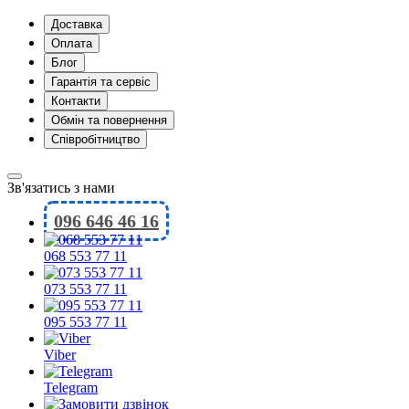
Доставка
Оплата
Блог
Гарантія та сервіс
Контакти
Обмін та повернення
Співробітництво
Зв'язатись з нами
096 646 46 16
068 553 77 11
073 553 77 11
095 553 77 11
Viber
Telegram