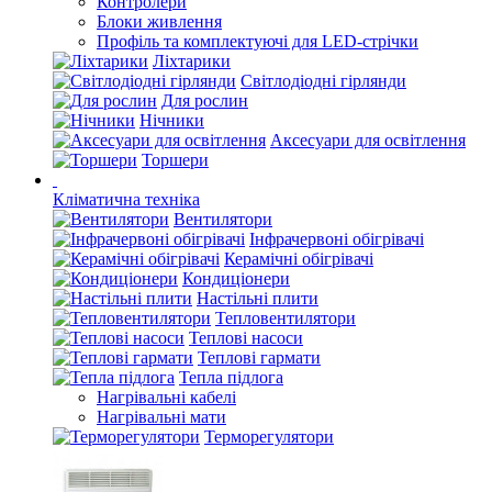
Контролери
Блоки живлення
Профіль та комплектуючі для LED-стрічки
Ліхтарики
Світлодіодні гірлянди
Для рослин
Нічники
Аксесуари для освітлення
Торшери
Кліматична техніка
Вентилятори
Інфрачервоні обігрівачі
Керамічні обігрівачі
Кондиціонери
Настільні плити
Тепловентилятори
Теплові насоси
Теплові гармати
Тепла підлога
Нагрівальні кабелі
Нагрівальні мати
Терморегулятори