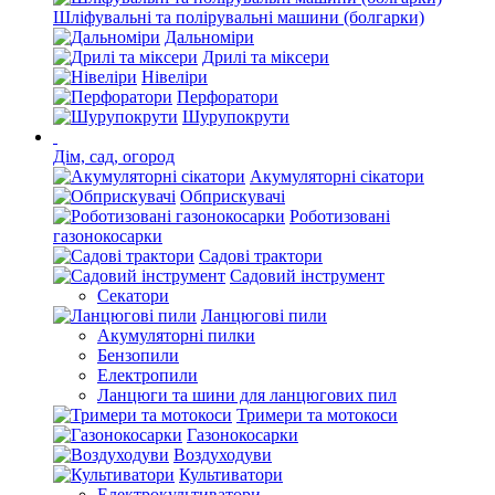
Шліфувальні та полірувальні машини (болгарки)
Дальноміри
Дрилі та міксери
Нівеліри
Перфоратори
Шурупокрути
Дім, сад, огород
Акумуляторні сікатори
Обприскувачі
Роботизовані
газонокосарки
Садові трактори
Садовий інструмент
Секатори
Ланцюгові пили
Акумуляторні пилки
Бензопили
Електропили
Ланцюги та шини для ланцюгових пил
Тримери та мотокоси
Газонокосарки
Воздуходуви
Культиватори
Електрокультиватори