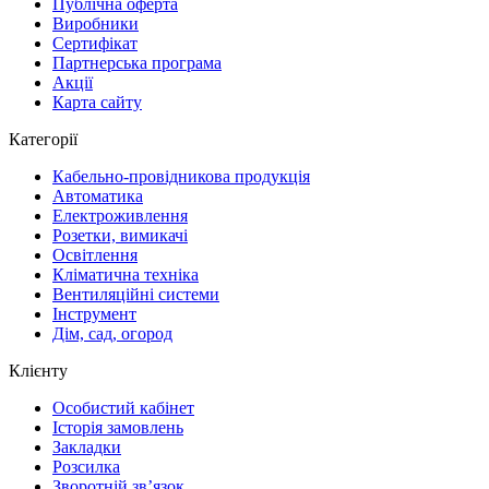
Публічна оферта
Виробники
Сертифікат
Партнерська програма
Акції
Карта сайту
Категорії
Кабельно-провідникова продукція
Автоматика
Електроживлення
Розетки, вимикачі
Освітлення
Кліматична техніка
Вентиляційні системи
Інструмент
Дім, сад, огород
Клієнту
Особистий кабінет
Історія замовлень
Закладки
Розсилка
Зворотній зв’язок