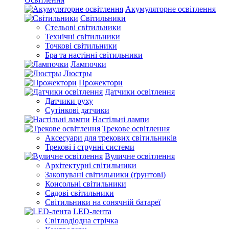
Акумуляторне освітлення
Світильники
Стельові світильники
Технічні світильники
Точкові світильники
Бра та настінні світильники
Лампочки
Люстры
Прожектори
Датчики освітлення
Датчики руху
Сутінкові датчики
Настільні лампи
Трекове освітлення
Аксесуари для трекових світильників
Трекові і струнні системи
Вуличне освітлення
Архітектурні світильники
Закопувані світильники (ґрунтові)
Консольні світильники
Садові світильники
Світильники на сонячній батареї
LED-лента
Світлодіодна стрічка