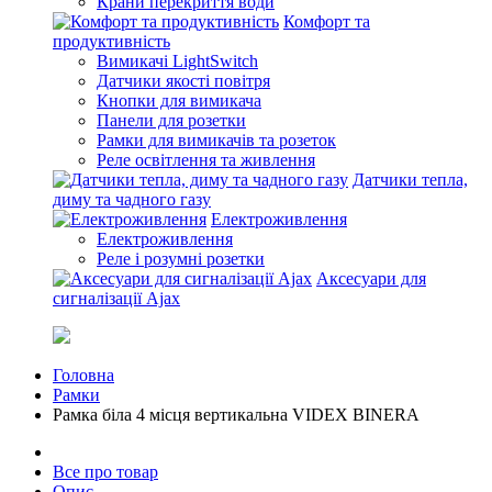
Крани перекриття води
Комфорт та
продуктивність
Вимикачі LightSwitch
Датчики якості повітря
Кнопки для вимикача
Панели для розетки
Рамки для вимикачів та розеток
Реле освітлення та живлення
Датчики тепла,
диму та чадного газу
Електроживлення
Електроживлення
Реле і розумні розетки
Аксесуари для
сигналізації Ajax
Головна
Рамки
Рамка біла 4 місця вертикальна VIDEX BINERA
Все про товар
Опис