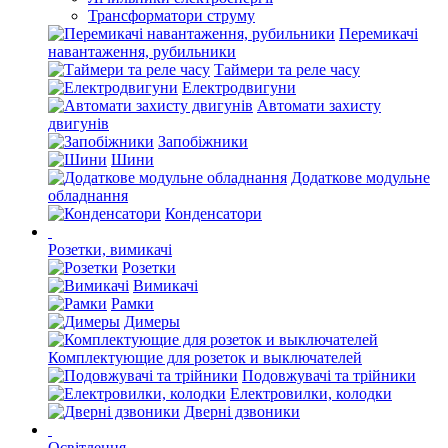
Трансформатори струму
Перемикачі
навантаження, рубильники
Таймери та реле часу
Електродвигуни
Автомати захисту
двигунів
Запобіжники
Шини
Додаткове модульне
обладнання
Конденсатори
Розетки, вимикачі
Розетки
Вимикачі
Рамки
Димеры
Комплектующие для розеток и выключателей
Подовжувачі та трійники
Електровилки, колодки
Дверні дзвоники
Освітлення