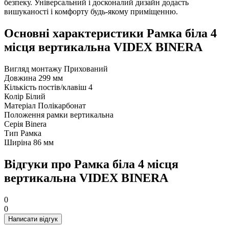
безпеку. Універсальний і досконалий дизайн додасть
вишуканості і комфорту будь-якому приміщенню.
Основні характеристики Рамка біла 4
місця вертикальна VIDEX BINERA
Вигляд монтажу
Прихований
Довжина
299 мм
Кількість постів/клавіш
4
Колір
Білий
Матеріал
Полікарбонат
Положення рамки
вертикальна
Серія
Binera
Тип
Рамка
Ширіна
86 мм
Відгуки про Рамка біла 4 місця
вертикальна VIDEX BINERA
0
0
Написати відгук