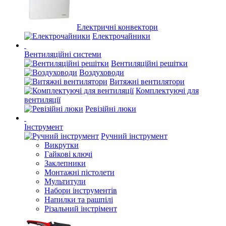
Електричні конвектори
Електрочайники
Вентиляційні системи
Вентиляційні решітки
Воздуховоди
Витяжні вентилятори
Комплектуючі для
вентиляції
Ревізійні люки
Інструмент
Ручний інструмент
Викрутки
Гайкові ключі
Заклепники
Монтажні пістолети
Мультитули
Набори інструментів
Напилки та рашпілі
Різальний інстрімент