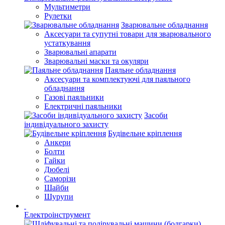
Мультиметри
Рулетки
Зварювальне обладнання
Аксесуари та супутні товари для зварювального
устаткування
Зварювальні апарати
Зварювальні маски та окуляри
Паяльне обладнання
Аксесуари та комплектуючі для паяльного
обладнання
Газові паяльники
Електричні паяльники
Засоби
індивідуального захисту
Будівельне кріплення
Анкери
Болти
Гайки
Дюбелі
Саморізи
Шайби
Шурупи
Електроінструмент