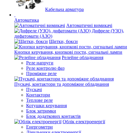
Кабельна арматура
Автоматика
Автоматичні вимикачі
Дифреле (УЗО),
дифатомати (АЗО)
Щитки, бокси
Кнопки керування, кнопкові пости, сигнальні лампи
Релейне обладнання
Реле напруги
Реле контролю фаз
Проміжне реле
Пускачі, контактори та допоміжне обладнання
Пускачі
Контактори
Теплове реле
Котушки керування
Блок затримки
Блок додаткових контактів
Облік електроенергії
Енергометри
Лічильники електроенергії