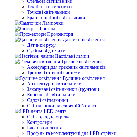
Стельові світильники
Технічні світильники
Точкові світильники
Бра та настінні світильники
Лампочки
Люстры
Прожектори
Датчики освітлення
Датчики руху
Сутінкові датчики
Настільні лампи
Трекове освітлення
Аксесуари для трекових світильників
Трекові і струнні системи
Вуличне освітлення
Архітектурні світильники
Закопувані світильники (ґрунтові)
Консольні світильники
Садові світильники
Світильники на сонячній батареї
LED-лента
Світлодіодна стрічка
Контролери
Блоки живлення
Профіль та комплектуючі для LED-стрічки