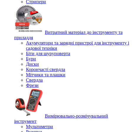
Стрипери
Витратний матеріал до інструменту та
приладдя
Акумулятори та зарядні пристрої для інструменту і
садової техніки
Біти для шуруповерта
Бури
Диски
Корончасті свердла
Мітчики та плашки
Свердла
Фрези
Вимірювально-розмічувальний
інструмент
Мультиметри
Рулетки