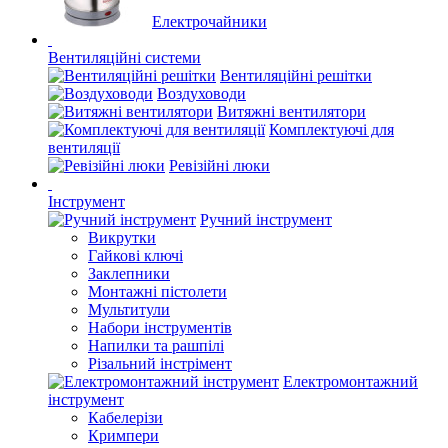
Електрочайники
Вентиляційні системи
Вентиляційні решітки
Воздуховоди
Витяжні вентилятори
Комплектуючі для
вентиляції
Ревізійні люки
Інструмент
Ручний інструмент
Викрутки
Гайкові ключі
Заклепники
Монтажні пістолети
Мультитули
Набори інструментів
Напилки та рашпілі
Різальний інстрімент
Електромонтажний
інструмент
Кабелерізи
Кримпери