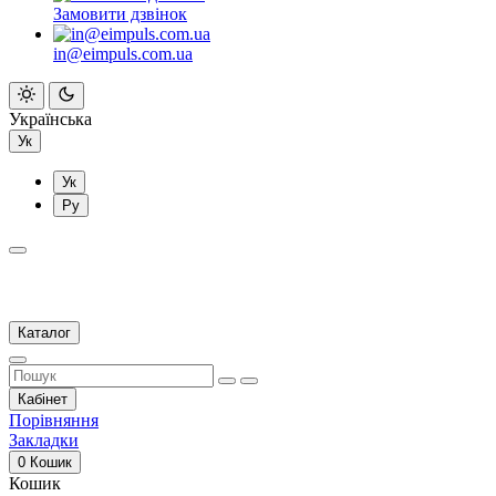
Замовити дзвінок
in@eimpuls.com.ua
Українська
Ук
Ук
Ру
Каталог
Кабінет
Порівняння
Закладки
0
Кошик
Кошик