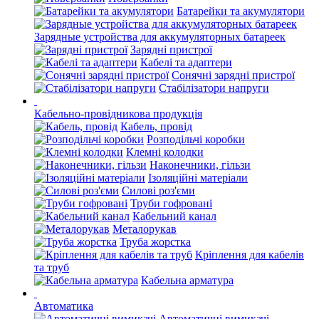
Батарейки та акумулятори
Зарядные устройства для аккумуляторных батареек
Зарядні пристрої
Кабелі та адаптери
Сонячні зарядні пристрої
Стабілізатори напруги
Кабельно-провідникова продукція
Кабель, провід
Розподільчі коробки
Клемні колодки
Наконечники, гільзи
Ізоляційні матеріали
Силові роз'єми
Труби гофровані
Кабельний канал
Металорукав
Труба жорстка
Кріплення для кабелів
та труб
Кабельна арматура
Автоматика
Автоматичні вимикачі