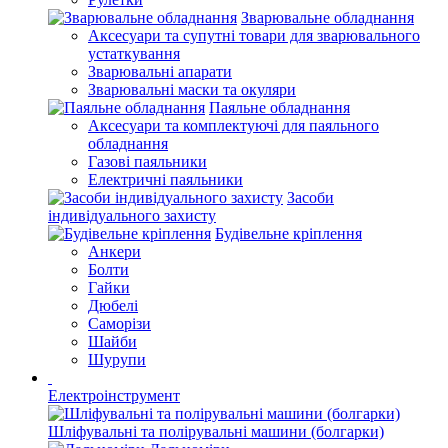
Зварювальне обладнання
Аксесуари та супутні товари для зварювального
устаткування
Зварювальні апарати
Зварювальні маски та окуляри
Паяльне обладнання
Аксесуари та комплектуючі для паяльного
обладнання
Газові паяльники
Електричні паяльники
Засоби
індивідуального захисту
Будівельне кріплення
Анкери
Болти
Гайки
Дюбелі
Саморізи
Шайби
Шурупи
Електроінструмент
Шліфувальні та полірувальні машини (болгарки)