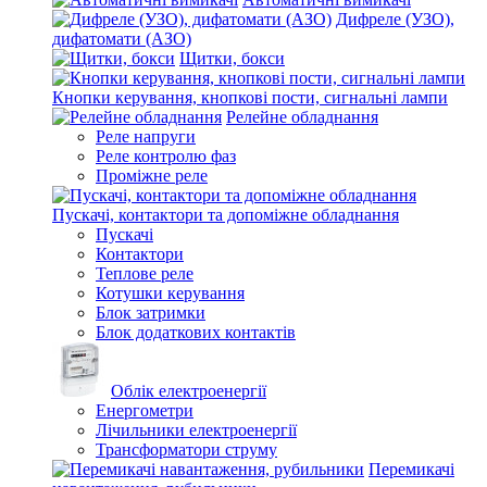
Дифреле (УЗО),
дифатомати (АЗО)
Щитки, бокси
Кнопки керування, кнопкові пости, сигнальні лампи
Релейне обладнання
Реле напруги
Реле контролю фаз
Проміжне реле
Пускачі, контактори та допоміжне обладнання
Пускачі
Контактори
Теплове реле
Котушки керування
Блок затримки
Блок додаткових контактів
Облік електроенергії
Енергометри
Лічильники електроенергії
Трансформатори струму
Перемикачі