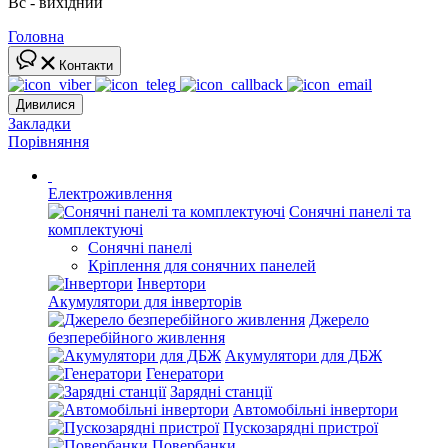
Вс - вихідний
Головна
Контакти
Дивилися
Закладки
Порівняння
Електроживлення
Сонячні панелі та
комплектуючі
Сонячні панелі
Кріплення для сонячних панелей
Інвертори
Акумулятори для інверторів
Джерело
безперебійного живлення
Акумулятори для ДБЖ
Генератори
Зарядні станції
Автомобільні інвертори
Пускозарядні пристрої
Повербанки