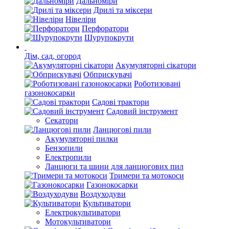
Дальноміри
Дрилі та міксери
Нівеліри
Перфоратори
Шурупокрути
Дім, сад, огород
Акумуляторні сікатори
Обприскувачі
Роботизовані
газонокосарки
Садові трактори
Садовий інструмент
Секатори
Ланцюгові пили
Акумуляторні пилки
Бензопили
Електропили
Ланцюги та шини для ланцюгових пил
Тримери та мотокоси
Газонокосарки
Воздуходуви
Культиватори
Електрокультиватори
Мотокультиватори