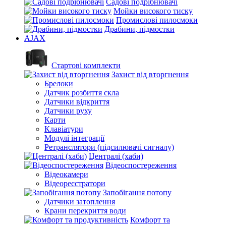
Садові подрібнювачі
Мойки високого тиску
Промислові пилосмоки
Драбини, підмостки
AJAX
Стартові комплекти
Захист від вторгнення
Брелоки
Датчик розбиття скла
Датчики відкриття
Датчики руху
Карти
Клавіатури
Модулі інтеграції
Ретранслятори (підсилювачі сигналу)
Централі (хаби)
Відеоспостереження
Відеокамери
Відеореєстратори
Запобігання потопу
Датчики затоплення
Крани перекриття води
Комфорт та