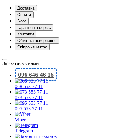
Доставка
Оплата
Блог
Гарантія та сервіс
Контакти
Обмін та повернення
Співробітництво
Зв'язатись з нами
096 646 46 16
068 553 77 11
073 553 77 11
095 553 77 11
Viber
Telegram