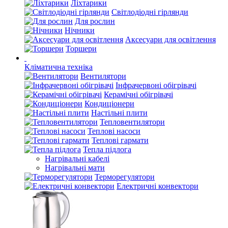
Ліхтарики
Світлодіодні гірлянди
Для рослин
Нічники
Аксесуари для освітлення
Торшери
Кліматична техніка
Вентилятори
Інфрачервоні обігрівачі
Керамічні обігрівачі
Кондиціонери
Настільні плити
Тепловентилятори
Теплові насоси
Теплові гармати
Тепла підлога
Нагрівальні кабелі
Нагрівальні мати
Терморегулятори
Електричні конвектори