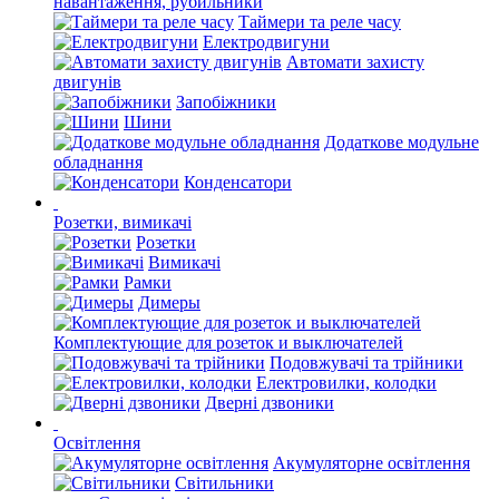
навантаження, рубильники
Таймери та реле часу
Електродвигуни
Автомати захисту
двигунів
Запобіжники
Шини
Додаткове модульне
обладнання
Конденсатори
Розетки, вимикачі
Розетки
Вимикачі
Рамки
Димеры
Комплектующие для розеток и выключателей
Подовжувачі та трійники
Електровилки, колодки
Дверні дзвоники
Освітлення
Акумуляторне освітлення
Світильники