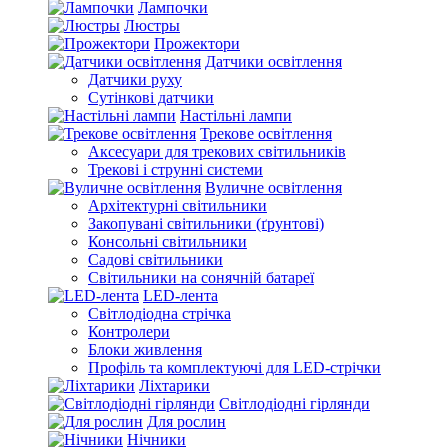
Лампочки
Люстры
Прожектори
Датчики освітлення
Датчики руху
Сутінкові датчики
Настільні лампи
Трекове освітлення
Аксесуари для трекових світильників
Трекові і струнні системи
Вуличне освітлення
Архітектурні світильники
Закопувані світильники (ґрунтові)
Консольні світильники
Садові світильники
Світильники на сонячній батареї
LED-лента
Світлодіодна стрічка
Контролери
Блоки живлення
Профіль та комплектуючі для LED-стрічки
Ліхтарики
Світлодіодні гірлянди
Для рослин
Нічники