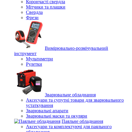
Корончасті свердла
Мітчики та плашки
Свердла
Фрези
Вимірювально-розмічувальний
інструмент
Мультиметри
Рулетки
Зварювальне обладнання
Аксесуари та супутні товари для зварювального
устаткування
Зварювальні апарати
Зварювальні маски та окуляри
Паяльне обладнання
Аксесуари та комплектуючі для паяльного
обладнання