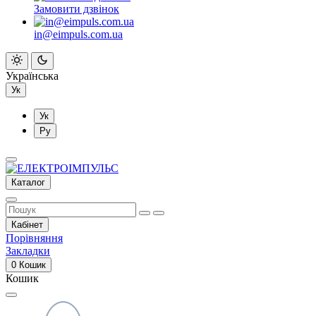
Замовити дзвінок
in@eimpuls.com.ua
Українська
Ук
Ук
Ру
Каталог
Кабінет
Порівняння
Закладки
0
Кошик
Кошик