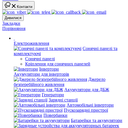
Контакти
Дивилися
Закладки
Порівняння
Електроживлення
Сонячні панелі та
комплектуючі
Сонячні панелі
Кріплення для сонячних панелей
Інвертори
Акумулятори для інверторів
Джерело
безперебійного живлення
Акумулятори для ДБЖ
Генератори
Зарядні станції
Автомобільні інвертори
Пускозарядні пристрої
Повербанки
Батарейки та акумулятори