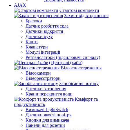
AJAX
Стартові комплекти
Захист від вторгнення
Брелоки
Датчик розбиття скла
Датчики відкриття
Датчики руху
Карти
Клавіатури
Модулі інтеграції
Ретранслятори (підсилювачі сигналу)
Централі (хаби)
Відеоспостереження
Відеокамери
Відеореєстратори
Запобігання потопу
Датчики затоплення
Крани перекриття води
Комфорт та
продуктивність
Вимикачі LightSwitch
Датчики якості повітря
Кнопки для вимикача
Панели для розетки