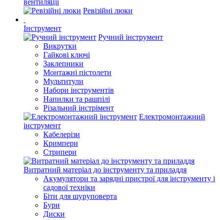
вентиляції
Ревізійні люки
Інструмент
Ручний інструмент
Викрутки
Гайкові ключі
Заклепники
Монтажні пістолети
Мультитули
Набори інструментів
Напилки та рашпілі
Різальний інстрімент
Електромонтажний
інструмент
Кабелерізи
Кримпери
Стрипери
Витратний матеріал до інструменту та приладдя
Акумулятори та зарядні пристрої для інструменту і
садової техніки
Біти для шуруповерта
Бури
Диски