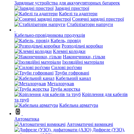
Зарядные устройства для аккумуляторных батареек
Зарядні пристрої
Кабелі та адаптери
Сонячні зарядні пристрої
Стабілізатори напруги
Кабельно-провідникова продукція
Кабель, провід
Розподільчі коробки
Клемні колодки
Наконечники, гільзи
Ізоляційні матеріали
Силові роз'єми
Труби гофровані
Кабельний канал
Металорукав
Труба жорстка
Кріплення для кабелів
та труб
Кабельна арматура
Автоматика
Автоматичні вимикачі
Дифреле (УЗО),