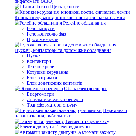
дифатомати (АЗО)
Щитки, бокси
Кнопки керування, кнопкові пости, сигнальні лампи
Релейне обладнання
Реле напруги
Реле контролю фаз
Проміжне реле
Пускачі, контактори та допоміжне обладнання
Пускачі
Контактори
Теплове реле
Котушки керування
Блок затримки
Блок додаткових контактів
Облік електроенергії
Енергометри
Лічильники електроенергії
Трансформатори струму
Перемикачі
навантаження, рубильники
Таймери та реле часу
Електродвигуни
Автомати захисту