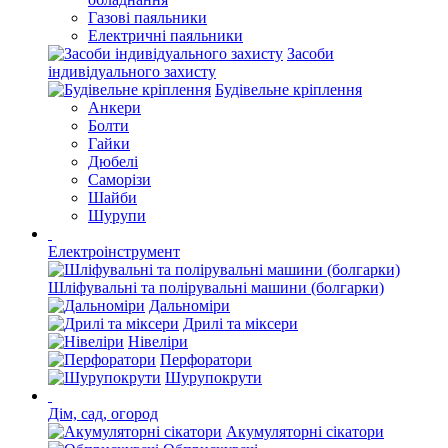
Газові паяльники
Електричні паяльники
Засоби
індивідуального захисту
Будівельне кріплення
Анкери
Болти
Гайки
Дюбелі
Саморізи
Шайби
Шурупи
Електроінструмент
Шліфувальні та полірувальні машини (болгарки)
Дальноміри
Дрилі та міксери
Нівеліри
Перфоратори
Шурупокрути
Дім, сад, огород
Акумуляторні сікатори