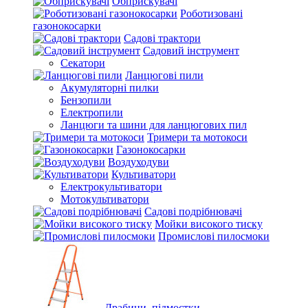
Обприскувачі
Роботизовані
газонокосарки
Садові трактори
Садовий інструмент
Секатори
Ланцюгові пили
Акумуляторні пилки
Бензопили
Електропили
Ланцюги та шини для ланцюгових пил
Тримери та мотокоси
Газонокосарки
Воздуходуви
Культиватори
Електрокультиватори
Мотокультиватори
Садові подрібнювачі
Мойки високого тиску
Промислові пилосмоки
Драбини, підмостки