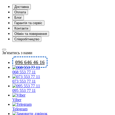
Доставка
Оплата
Блог
Гарантія та сервіс
Контакти
Обмін та повернення
Співробітництво
Зв'язатись з нами
096 646 46 16
068 553 77 11
073 553 77 11
095 553 77 11
Viber
Telegram