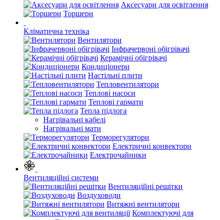
Аксесуари для освітлення
Торшери
Кліматична техніка
Вентилятори
Інфрачервоні обігрівачі
Керамічні обігрівачі
Кондиціонери
Настільні плити
Тепловентилятори
Теплові насоси
Теплові гармати
Тепла підлога
Нагрівальні кабелі
Нагрівальні мати
Терморегулятори
Електричні конвектори
Електрочайники
Вентиляційні системи
Вентиляційні решітки
Воздуховоди
Витяжні вентилятори
Комплектуючі для