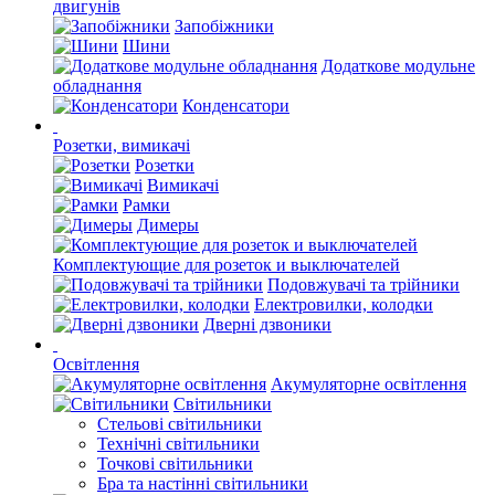
двигунів
Запобіжники
Шини
Додаткове модульне
обладнання
Конденсатори
Розетки, вимикачі
Розетки
Вимикачі
Рамки
Димеры
Комплектующие для розеток и выключателей
Подовжувачі та трійники
Електровилки, колодки
Дверні дзвоники
Освітлення
Акумуляторне освітлення
Світильники
Стельові світильники
Технічні світильники
Точкові світильники
Бра та настінні світильники