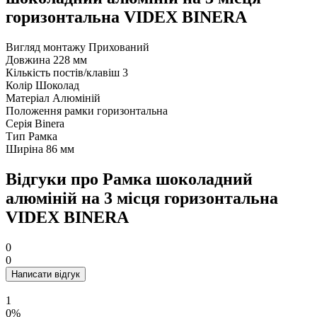
горизонтальна VIDEX BINERA
Вигляд монтажу
Прихований
Довжина
228 мм
Кількість постів/клавіш
3
Колір
Шоколад
Матеріал
Алюміній
Положення рамки
горизонтальна
Серія
Binera
Тип
Рамка
Ширіна
86 мм
Відгуки про Рамка шоколадний
алюміній на 3 місця горизонтальна
VIDEX BINERA
0
0
Написати відгук
1
0%