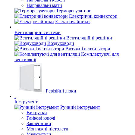
Нагрівальні мати
Терморегулятори
Електричні конвектори
Електрочайники
Вентиляційні системи
Вентиляційні решітки
Воздуховоди
Витяжні вентилятори
Комплектуючі для
вентиляції
Ревізійні люки
Інструмент
Ручний інструмент
Викрутки
Гайкові ключі
Заклепники
Монтажні пістолети
Мультитули