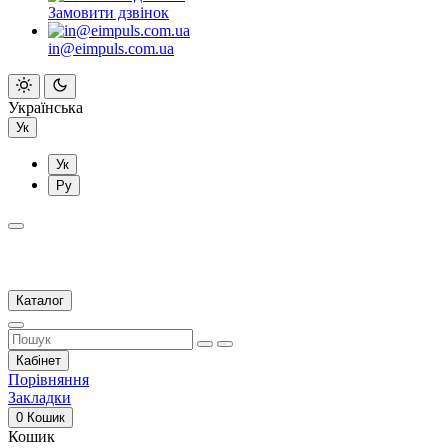
Замовити дзвінок
in@eimpuls.com.ua
Українська
Ук
Ук
Ру
Каталог
Кабінет
Порівняння
Закладки
0
Кошик
Кошик