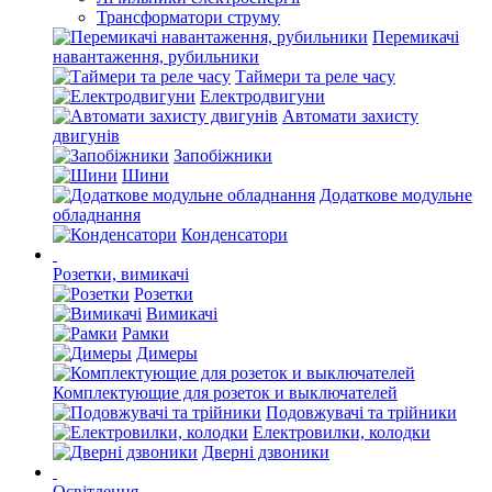
Трансформатори струму
Перемикачі
навантаження, рубильники
Таймери та реле часу
Електродвигуни
Автомати захисту
двигунів
Запобіжники
Шини
Додаткове модульне
обладнання
Конденсатори
Розетки, вимикачі
Розетки
Вимикачі
Рамки
Димеры
Комплектующие для розеток и выключателей
Подовжувачі та трійники
Електровилки, колодки
Дверні дзвоники
Освітлення