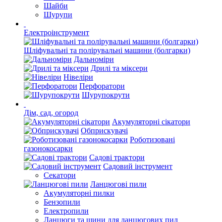
Шайби
Шурупи
Електроінструмент
Шліфувальні та полірувальні машини (болгарки)
Дальноміри
Дрилі та міксери
Нівеліри
Перфоратори
Шурупокрути
Дім, сад, огород
Акумуляторні сікатори
Обприскувачі
Роботизовані
газонокосарки
Садові трактори
Садовий інструмент
Секатори
Ланцюгові пили
Акумуляторні пилки
Бензопили
Електропили
Ланцюги та шини для ланцюгових пил