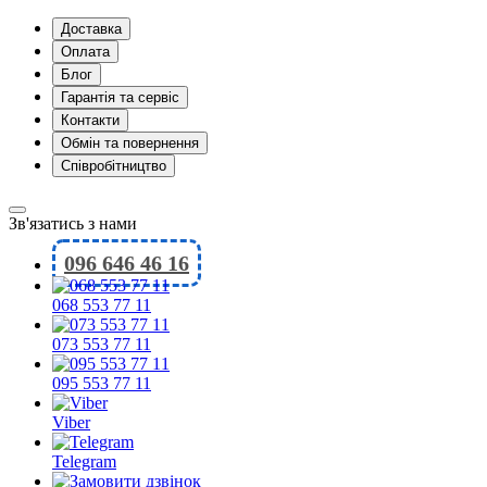
Доставка
Оплата
Блог
Гарантія та сервіс
Контакти
Обмін та повернення
Співробітництво
Зв'язатись з нами
096 646 46 16
068 553 77 11
073 553 77 11
095 553 77 11
Viber
Telegram