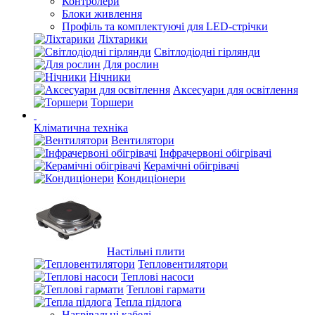
Контролери
Блоки живлення
Профіль та комплектуючі для LED-стрічки
Ліхтарики
Світлодіодні гірлянди
Для рослин
Нічники
Аксесуари для освітлення
Торшери
Кліматична техніка
Вентилятори
Інфрачервоні обігрівачі
Керамічні обігрівачі
Кондиціонери
Настільні плити
Тепловентилятори
Теплові насоси
Теплові гармати
Тепла підлога
Нагрівальні кабелі