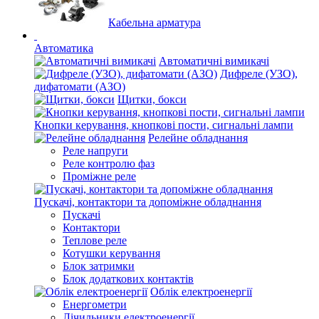
Кабельна арматура
Автоматика
Автоматичні вимикачі
Дифреле (УЗО),
дифатомати (АЗО)
Щитки, бокси
Кнопки керування, кнопкові пости, сигнальні лампи
Релейне обладнання
Реле напруги
Реле контролю фаз
Проміжне реле
Пускачі, контактори та допоміжне обладнання
Пускачі
Контактори
Теплове реле
Котушки керування
Блок затримки
Блок додаткових контактів
Облік електроенергії
Енергометри
Лічильники електроенергії