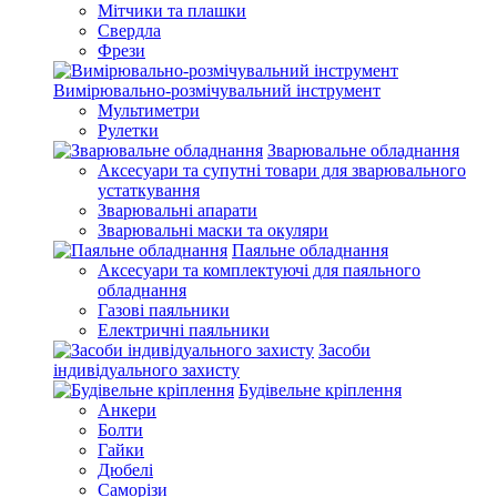
Мітчики та плашки
Свердла
Фрези
Вимірювально-розмічувальний інструмент
Мультиметри
Рулетки
Зварювальне обладнання
Аксесуари та супутні товари для зварювального
устаткування
Зварювальні апарати
Зварювальні маски та окуляри
Паяльне обладнання
Аксесуари та комплектуючі для паяльного
обладнання
Газові паяльники
Електричні паяльники
Засоби
індивідуального захисту
Будівельне кріплення
Анкери
Болти
Гайки
Дюбелі
Саморізи