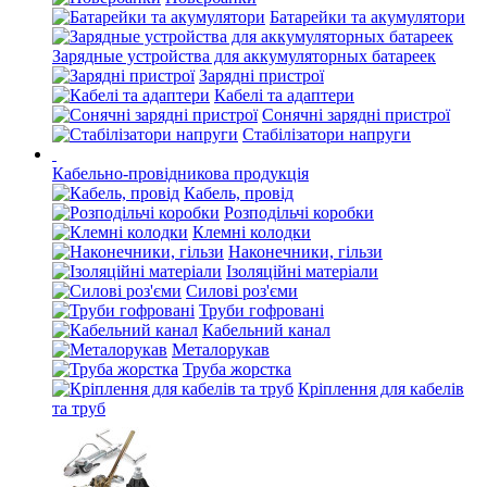
Батарейки та акумулятори
Зарядные устройства для аккумуляторных батареек
Зарядні пристрої
Кабелі та адаптери
Сонячні зарядні пристрої
Стабілізатори напруги
Кабельно-провідникова продукція
Кабель, провід
Розподільчі коробки
Клемні колодки
Наконечники, гільзи
Ізоляційні матеріали
Силові роз'єми
Труби гофровані
Кабельний канал
Металорукав
Труба жорстка
Кріплення для кабелів
та труб