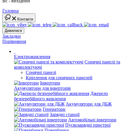
Вс - вихідний
Головна
Контакти
Дивилися
Закладки
Порівняння
Електроживлення
Сонячні панелі та
комплектуючі
Сонячні панелі
Кріплення для сонячних панелей
Інвертори
Акумулятори для інверторів
Джерело
безперебійного живлення
Акумулятори для ДБЖ
Генератори
Зарядні станції
Автомобільні інвертори
Пускозарядні пристрої
Повербанки