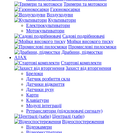
Тримери та мотокоси
Газонокосарки
Воздуходуви
Культиватори
Електрокультиватори
Мотокультиватори
Садові подрібнювачі
Мойки високого тиску
Промислові пилосмоки
Драбини, підмостки
AJAX
Стартові комплекти
Захист від вторгнення
Брелоки
Датчик розбиття скла
Датчики відкриття
Датчики руху
Карти
Клавіатури
Модулі інтеграції
Ретранслятори (підсилювачі сигналу)
Централі (хаби)
Відеоспостереження
Відеокамери
Відеореєстратори