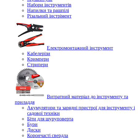
Набори інструментів
Напилки та рашпілі
Різальний інстрімент
Електромонтажний інструмент
Кабелерізи
Кримпери
Стрипери
Витратний матеріал до інструменту та
приладдя
Акумулятори та зарядні пристрої для інструменту і
садової техніки
Біти для шуруповерта
Бури
Диски
Корончасті свердла