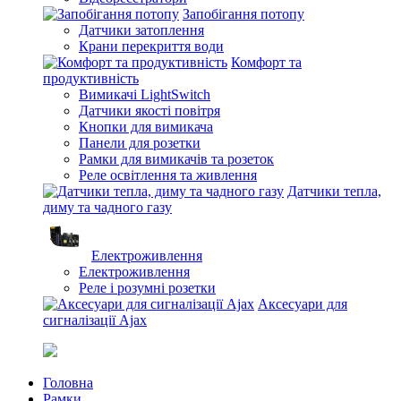
Запобігання потопу
Датчики затоплення
Крани перекриття води
Комфорт та
продуктивність
Вимикачі LightSwitch
Датчики якості повітря
Кнопки для вимикача
Панели для розетки
Рамки для вимикачів та розеток
Реле освітлення та живлення
Датчики тепла,
диму та чадного газу
Електроживлення
Електроживлення
Реле і розумні розетки
Аксесуари для
сигналізації Ajax
Головна
Рамки