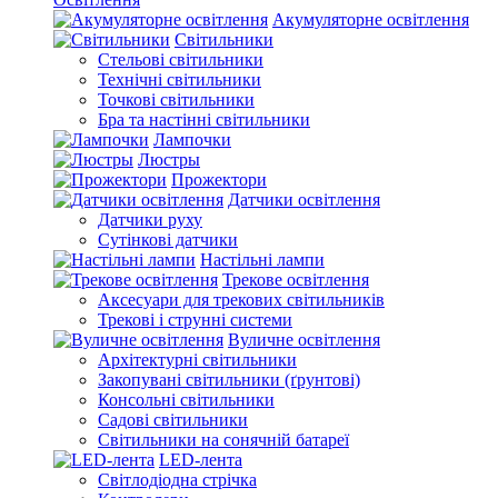
Акумуляторне освітлення
Світильники
Стельові світильники
Технічні світильники
Точкові світильники
Бра та настінні світильники
Лампочки
Люстры
Прожектори
Датчики освітлення
Датчики руху
Сутінкові датчики
Настільні лампи
Трекове освітлення
Аксесуари для трекових світильників
Трекові і струнні системи
Вуличне освітлення
Архітектурні світильники
Закопувані світильники (ґрунтові)
Консольні світильники
Садові світильники
Світильники на сонячній батареї
LED-лента
Світлодіодна стрічка