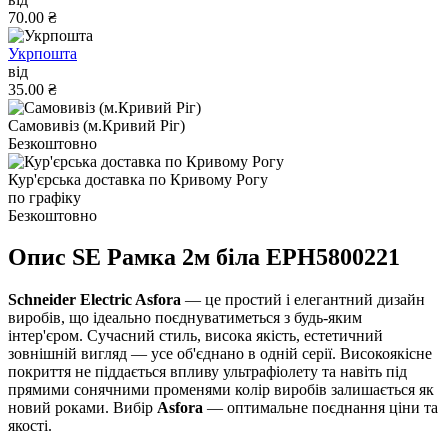
70.00 ₴
Укрпошта
від
35.00 ₴
Самовивіз (м.Кривий Ріг)
Безкоштовно
Кур'єрська доставка по Кривому Рогу
по графіку
Безкоштовно
Опис SE Рамка 2м біла EPH5800221
Schneider Electric Asfora
— це простий і елегантний дизайн
виробів, що ідеально поєднуватиметься з будь-яким
інтер'єром. Сучасний стиль, висока якість, естетичний
зовнішній вигляд — усе об'єднано в одній серії. Високоякісне
покриття не піддається впливу ультрафіолету та навіть під
прямими сонячними променями колір виробів залишається як
новий роками. Вибір
Asfora
— оптимальне поєднання ціни та
якості.