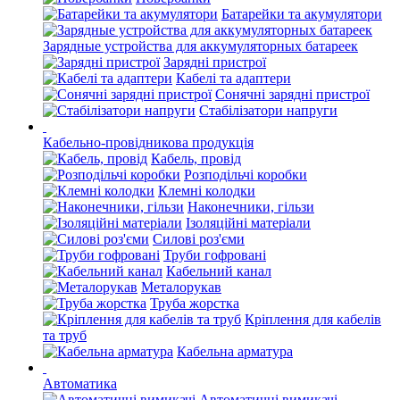
Батарейки та акумулятори
Зарядные устройства для аккумуляторных батареек
Зарядні пристрої
Кабелі та адаптери
Сонячні зарядні пристрої
Стабілізатори напруги
Кабельно-провідникова продукція
Кабель, провід
Розподільчі коробки
Клемні колодки
Наконечники, гільзи
Ізоляційні матеріали
Силові роз'єми
Труби гофровані
Кабельний канал
Металорукав
Труба жорстка
Кріплення для кабелів
та труб
Кабельна арматура
Автоматика
Автоматичні вимикачі