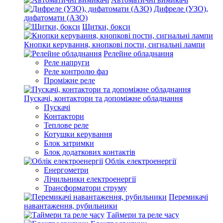
Дифреле (УЗО),
дифатомати (АЗО)
Щитки, бокси
Кнопки керування, кнопкові пости, сигнальні лампи
Релейне обладнання
Реле напруги
Реле контролю фаз
Проміжне реле
Пускачі, контактори та допоміжне обладнання
Пускачі
Контактори
Теплове реле
Котушки керування
Блок затримки
Блок додаткових контактів
Облік електроенергії
Енергометри
Лічильники електроенергії
Трансформатори струму
Перемикачі
навантаження, рубильники
Таймери та реле часу