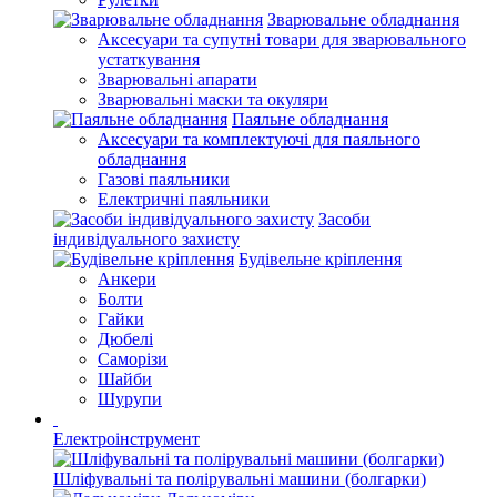
Зварювальне обладнання
Аксесуари та супутні товари для зварювального
устаткування
Зварювальні апарати
Зварювальні маски та окуляри
Паяльне обладнання
Аксесуари та комплектуючі для паяльного
обладнання
Газові паяльники
Електричні паяльники
Засоби
індивідуального захисту
Будівельне кріплення
Анкери
Болти
Гайки
Дюбелі
Саморізи
Шайби
Шурупи
Електроінструмент
Шліфувальні та полірувальні машини (болгарки)