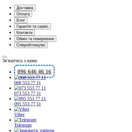
Доставка
Оплата
Блог
Гарантія та сервіс
Контакти
Обмін та повернення
Співробітництво
Зв'язатись з нами
096 646 46 16
068 553 77 11
073 553 77 11
095 553 77 11
Viber
Telegram