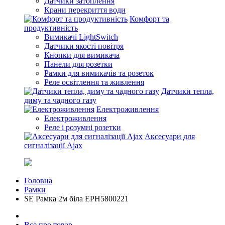
Датчики затоплення
Крани перекриття води
Комфорт та
продуктивність
Вимикачі LightSwitch
Датчики якості повітря
Кнопки для вимикача
Панели для розетки
Рамки для вимикачів та розеток
Реле освітлення та живлення
Датчики тепла,
диму та чадного газу
Електроживлення
Електроживлення
Реле і розумні розетки
Аксесуари для
сигналізації Ajax
Головна
Рамки
SE Рамка 2м біла EPH5800221
Все про товар