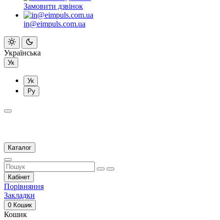
Замовити дзвінок
in@eimpuls.com.ua
Українська
Ук
Ук
Ру
Каталог
Кабінет
Порівняння
Закладки
0
Кошик
Кошик