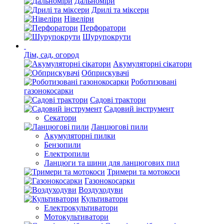
Дальноміри
Дрилі та міксери
Нівеліри
Перфоратори
Шурупокрути
Дім, сад, огород
Акумуляторні сікатори
Обприскувачі
Роботизовані
газонокосарки
Садові трактори
Садовий інструмент
Секатори
Ланцюгові пили
Акумуляторні пилки
Бензопили
Електропили
Ланцюги та шини для ланцюгових пил
Тримери та мотокоси
Газонокосарки
Воздуходуви
Культиватори
Електрокультиватори
Мотокультиватори