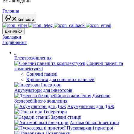
Вс - вихідний
Головна
Контакти
Дивилися
Закладки
Порівняння
Електроживлення
Сонячні панелі та
комплектуючі
Сонячні панелі
Кріплення для сонячних панелей
Інвертори
Акумулятори для інверторів
Джерело
безперебійного живлення
Акумулятори для ДБЖ
Генератори
Зарядні станції
Автомобільні інвертори
Пускозарядні пристрої
Повербанки