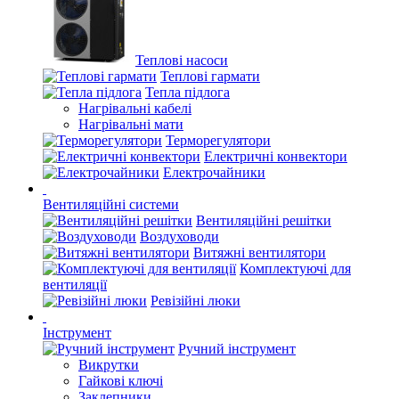
Теплові насоси
Теплові гармати
Тепла підлога
Нагрівальні кабелі
Нагрівальні мати
Терморегулятори
Електричні конвектори
Електрочайники
Вентиляційні системи
Вентиляційні решітки
Воздуховоди
Витяжні вентилятори
Комплектуючі для
вентиляції
Ревізійні люки
Інструмент
Ручний інструмент
Викрутки
Гайкові ключі
Заклепники