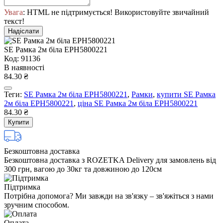
Увага
: HTML не підтримується! Використовуйте звичайний
текст!
Надіслати
SE Рамка 2м біла EPH5800221
Код: 91136
В наявності
84.30 ₴
Теги:
SE Рамка 2м біла EPH5800221
,
Рамки
,
купити SE Рамка
2м біла EPH5800221
,
ціна SE Рамка 2м біла EPH5800221
84.30 ₴
Купити
Безкоштовна доставка
Безкоштовна доставка з ROZETKA Delivery для замовлень від
300 грн, вагою до 30кг та довжиною до 120см
Підтримка
Потрібна допомога? Ми завжди на зв'язку – зв'яжіться з нами
зручним способом.
Оплата