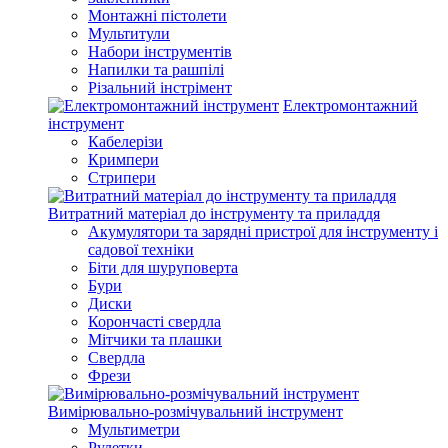
Монтажні пістолети
Мультитули
Набори інструментів
Напилки та рашпілі
Різальний інстрімент
Електромонтажний
інструмент
Кабелерізи
Кримпери
Стрипери
Витратний матеріал до інструменту та приладдя
Акумулятори та зарядні пристрої для інструменту і
садової техніки
Біти для шуруповерта
Бури
Диски
Корончасті свердла
Мітчики та плашки
Свердла
Фрези
Вимірювально-розмічувальний інструмент
Мультиметри
Рулетки