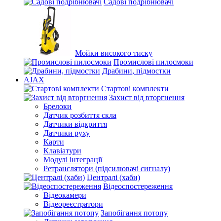
Садові подрібнювачі
Мойки високого тиску
Промислові пилосмоки
Драбини, підмостки
AJAX
Стартові комплекти
Захист від вторгнення
Брелоки
Датчик розбиття скла
Датчики відкриття
Датчики руху
Карти
Клавіатури
Модулі інтеграції
Ретранслятори (підсилювачі сигналу)
Централі (хаби)
Відеоспостереження
Відеокамери
Відеореєстратори
Запобігання потопу