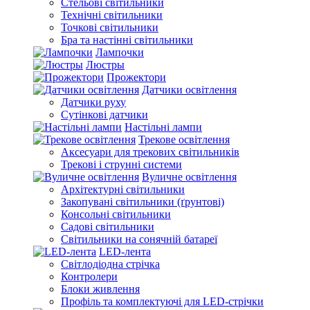
Стельові світильники
Технічні світильники
Точкові світильники
Бра та настінні світильники
Лампочки
Люстры
Прожектори
Датчики освітлення
Датчики руху
Сутінкові датчики
Настільні лампи
Трекове освітлення
Аксесуари для трекових світильників
Трекові і струнні системи
Вуличне освітлення
Архітектурні світильники
Закопувані світильники (ґрунтові)
Консольні світильники
Садові світильники
Світильники на сонячній батареї
LED-лента
Світлодіодна стрічка
Контролери
Блоки живлення
Профіль та комплектуючі для LED-стрічки