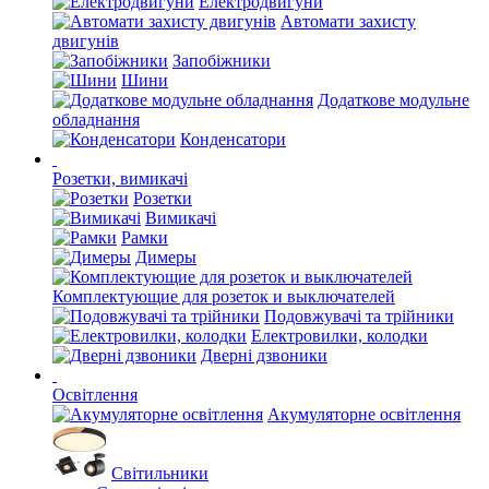
Електродвигуни
Автомати захисту
двигунів
Запобіжники
Шини
Додаткове модульне
обладнання
Конденсатори
Розетки, вимикачі
Розетки
Вимикачі
Рамки
Димеры
Комплектующие для розеток и выключателей
Подовжувачі та трійники
Електровилки, колодки
Дверні дзвоники
Освітлення
Акумуляторне освітлення
Світильники