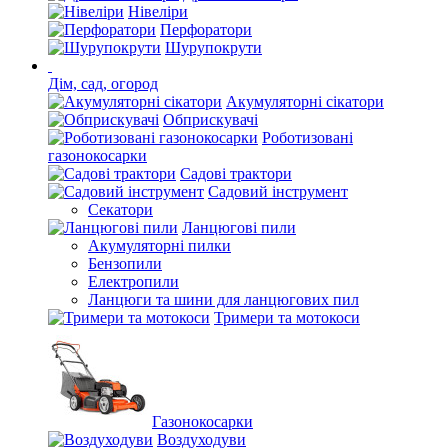
Нівеліри
Перфоратори
Шурупокрути
Дім, сад, огород
Акумуляторні сікатори
Обприскувачі
Роботизовані
газонокосарки
Садові трактори
Садовий інструмент
Секатори
Ланцюгові пили
Акумуляторні пилки
Бензопили
Електропили
Ланцюги та шини для ланцюгових пил
Тримери та мотокоси
Газонокосарки
Воздуходуви