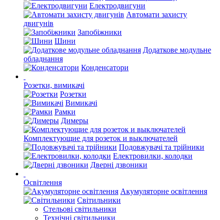
Електродвигуни
Автомати захисту
двигунів
Запобіжники
Шини
Додаткове модульне
обладнання
Конденсатори
Розетки, вимикачі
Розетки
Вимикачі
Рамки
Димеры
Комплектующие для розеток и выключателей
Подовжувачі та трійники
Електровилки, колодки
Дверні дзвоники
Освітлення
Акумуляторне освітлення
Світильники
Стельові світильники
Технічні світильники