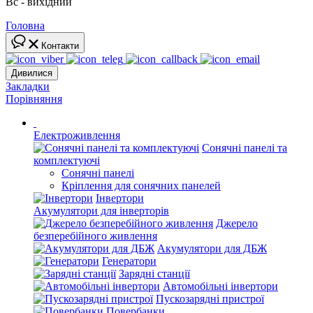
Вс - вихідний
Головна
Контакти
Дивилися
Закладки
Порівняння
Електроживлення
Сонячні панелі та
комплектуючі
Сонячні панелі
Кріплення для сонячних панелей
Інвертори
Акумулятори для інверторів
Джерело
безперебійного живлення
Акумулятори для ДБЖ
Генератори
Зарядні станції
Автомобільні інвертори
Пускозарядні пристрої
Повербанки