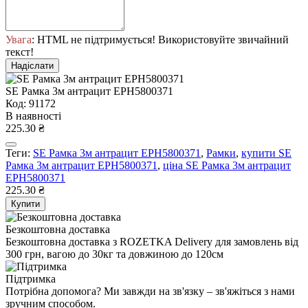
Увага
: HTML не підтримується! Використовуйте звичайний
текст!
Надіслати
SE Рамка 3м антрацит EPH5800371
Код: 91172
В наявності
225.30 ₴
Теги:
SE Рамка 3м антрацит EPH5800371
,
Рамки
,
купити SE
Рамка 3м антрацит EPH5800371
,
ціна SE Рамка 3м антрацит
EPH5800371
225.30 ₴
Купити
Безкоштовна доставка
Безкоштовна доставка з ROZETKA Delivery для замовлень від
300 грн, вагою до 30кг та довжиною до 120см
Підтримка
Потрібна допомога? Ми завжди на зв'язку – зв'яжіться з нами
зручним способом.