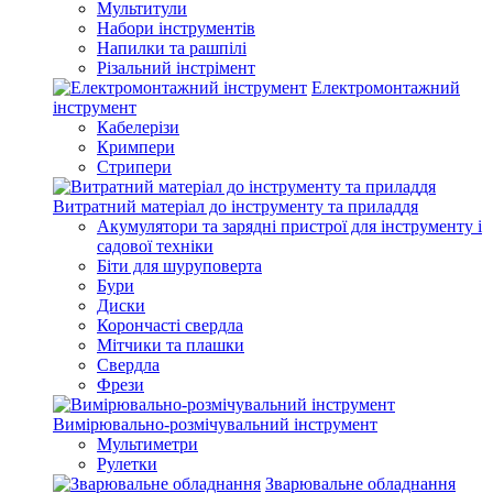
Мультитули
Набори інструментів
Напилки та рашпілі
Різальний інстрімент
Електромонтажний
інструмент
Кабелерізи
Кримпери
Стрипери
Витратний матеріал до інструменту та приладдя
Акумулятори та зарядні пристрої для інструменту і
садової техніки
Біти для шуруповерта
Бури
Диски
Корончасті свердла
Мітчики та плашки
Свердла
Фрези
Вимірювально-розмічувальний інструмент
Мультиметри
Рулетки
Зварювальне обладнання