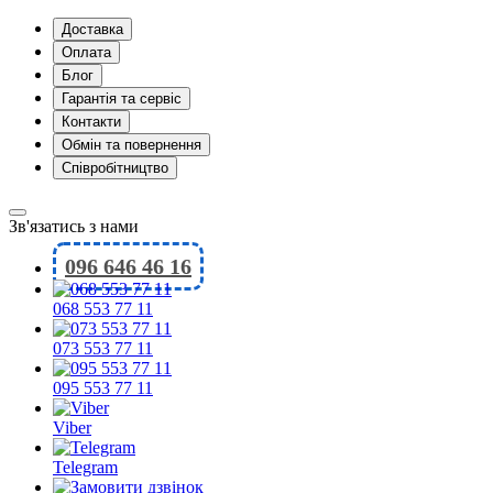
Доставка
Оплата
Блог
Гарантія та сервіс
Контакти
Обмін та повернення
Співробітництво
Зв'язатись з нами
096 646 46 16
068 553 77 11
073 553 77 11
095 553 77 11
Viber
Telegram