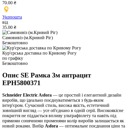
70.00 ₴
Укрпошта
від
35.00 ₴
Самовивіз (м.Кривий Ріг)
Безкоштовно
Кур'єрська доставка по Кривому Рогу
по графіку
Безкоштовно
Опис SE Рамка 3м антрацит
EPH5800371
Schneider Electric Asfora
— це простий і елегантний дизайн
виробів, що ідеально поєднуватиметься з будь-яким
інтер'єром. Сучасний стиль, висока якість, естетичний
зовнішній вигляд — усе об'єднано в одній серії. Високоякісне
покриття не піддається впливу ультрафіолету та навіть під
прямими сонячними променями колір виробів залишається як
новий роками. Вибір
Asfora
— оптимальне поєднання ціни та