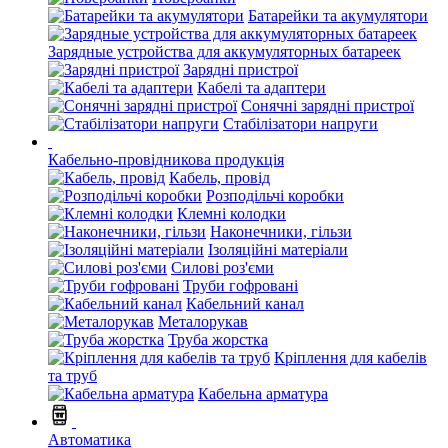
Батарейки та акумулятори
Зарядные устройства для аккумуляторных батареек
Зарядні пристрої
Кабелі та адаптери
Сонячні зарядні пристрої
Стабілізатори напруги
Кабельно-провідникова продукція
Кабель, провід
Розподільчі коробки
Клемні колодки
Наконечники, гільзи
Ізоляційні матеріали
Силові роз'єми
Труби гофровані
Кабельний канал
Металорукав
Труба жорстка
Кріплення для кабелів
та труб
Кабельна арматура
Автоматика