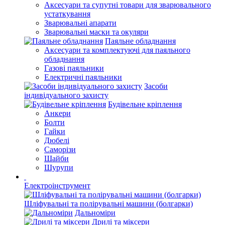
Аксесуари та супутні товари для зварювального
устаткування
Зварювальні апарати
Зварювальні маски та окуляри
Паяльне обладнання
Аксесуари та комплектуючі для паяльного
обладнання
Газові паяльники
Електричні паяльники
Засоби
індивідуального захисту
Будівельне кріплення
Анкери
Болти
Гайки
Дюбелі
Саморізи
Шайби
Шурупи
Електроінструмент
Шліфувальні та полірувальні машини (болгарки)
Дальноміри
Дрилі та міксери