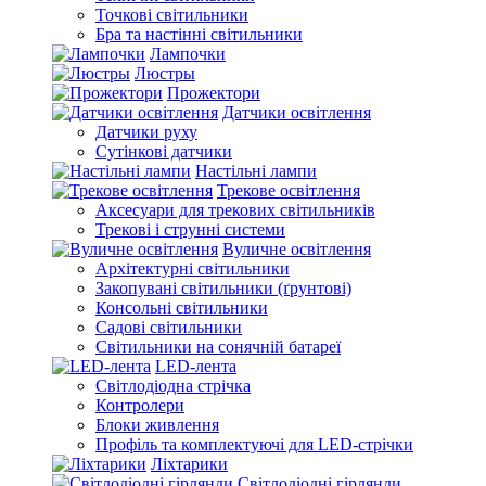
Точкові світильники
Бра та настінні світильники
Лампочки
Люстры
Прожектори
Датчики освітлення
Датчики руху
Сутінкові датчики
Настільні лампи
Трекове освітлення
Аксесуари для трекових світильників
Трекові і струнні системи
Вуличне освітлення
Архітектурні світильники
Закопувані світильники (ґрунтові)
Консольні світильники
Садові світильники
Світильники на сонячній батареї
LED-лента
Світлодіодна стрічка
Контролери
Блоки живлення
Профіль та комплектуючі для LED-стрічки
Ліхтарики
Світлодіодні гірлянди