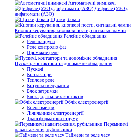
Автоматичні вимикачі
Дифреле (УЗО),
дифатомати (АЗО)
Щитки, бокси
Кнопки керування, кнопкові пости, сигнальні лампи
Релейне обладнання
Реле напруги
Реле контролю фаз
Проміжне реле
Пускачі, контактори та допоміжне обладнання
Пускачі
Контактори
Теплове реле
Котушки керування
Блок затримки
Блок додаткових контактів
Облік електроенергії
Енергометри
Лічильники електроенергії
Трансформатори струму
Перемикачі
навантаження, рубильники
Таймери та реле часу