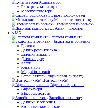
Культиватори
Електрокультиватори
Мотокультиватори
Садові подрібнювачі
Мойки високого тиску
Промислові пилосмоки
Драбини, підмостки
AJAX
Стартові комплекти
Захист від вторгнення
Брелоки
Датчик розбиття скла
Датчики відкриття
Датчики руху
Карти
Клавіатури
Модулі інтеграції
Ретранслятори (підсилювачі сигналу)
Централі (хаби)
Відеоспостереження
Відеокамери
Відеореєстратори
Запобігання потопу
Датчики затоплення
Крани перекриття води