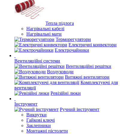
Тепла підлога
Нагрівальні кабелі
Нагрівальні мати
Терморегулятори
Електричні конвектори
Електрочайники
Вентиляційні системи
Вентиляційні решітки
Воздуховоди
Витяжні вентилятори
Комплектуючі для
вентиляції
Ревізійні люки
Інструмент
Ручний інструмент
Викрутки
Гайкові ключі
Заклепники
Монтажні пістолети