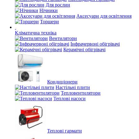
Для рослин
Нічники
Аксесуари для освітлення
Торшери
Кліматична техніка
Вентилятори
Інфрачервоні обігрівачі
Керамічні обігрівачі
Кондиціонери
Настільні плити
Тепловентилятори
Теплові насоси
Теплові гармати