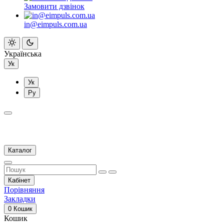
Замовити дзвінок
in@eimpuls.com.ua
Українська
Ук
Ук
Ру
Каталог
Кабінет
Порівняння
Закладки
0
Кошик
Кошик