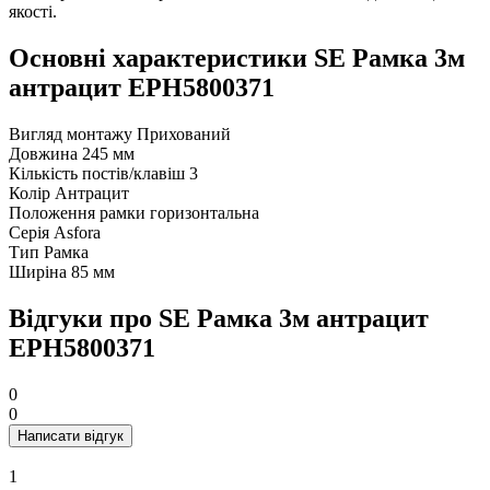
якості.
Основні характеристики SE Рамка 3м
антрацит EPH5800371
Вигляд монтажу
Прихований
Довжина
245 мм
Кількість постів/клавіш
3
Колір
Антрацит
Положення рамки
горизонтальна
Серія
Asfora
Тип
Рамка
Ширіна
85 мм
Відгуки про SE Рамка 3м антрацит
EPH5800371
0
0
Написати відгук
1