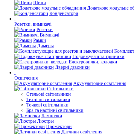
Шини
Додаткове модульне о
Конденсатори
Розетки, вимикачі
Розетки
Вимикачі
Рамки
Димеры
Комплект
Подовжувачі та трійники
Електровилки, колодки
Дверні дзвоники
Освітлення
Акумуляторне освітлення
Світильники
Стельові світильники
Технічні світильники
Точкові світильники
Бра та настінні світильники
Лампочки
Люстры
Прожектори
Датчики освітлення