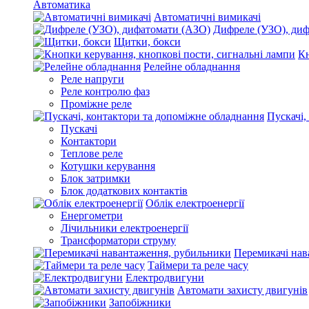
Автоматика
Автоматичні вимикачі
Дифреле (УЗО), ди
Щитки, бокси
Кн
Релейне обладнання
Реле напруги
Реле контролю фаз
Проміжне реле
Пускачі,
Пускачі
Контактори
Теплове реле
Котушки керування
Блок затримки
Блок додаткових контактів
Облік електроенергії
Енергометри
Лічильники електроенергії
Трансформатори струму
Перемикачі нав
Таймери та реле часу
Електродвигуни
Автомати захисту двигунів
Запобіжники