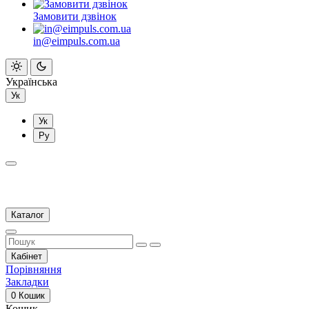
Замовити дзвінок
in@eimpuls.com.ua
Українська
Ук
Ук
Ру
Каталог
Кабінет
Порівняння
Закладки
0
Кошик
Кошик