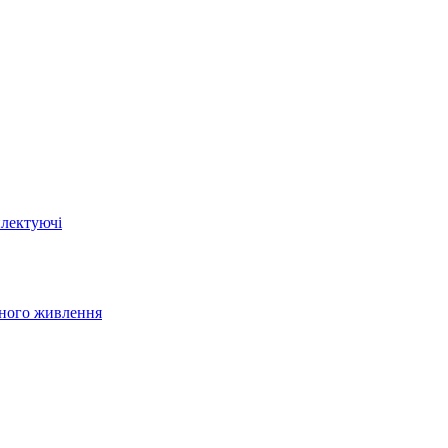
плектуючі
йного живлення