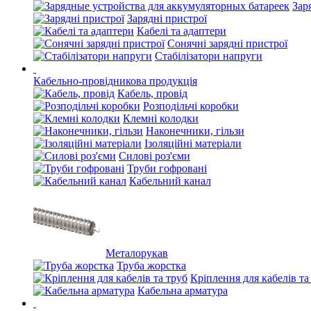
Зар
Зарядні пристрої
Кабелі та адаптери
Сонячні зарядні пристрої
Стабілізатори напруги
Кабельно-провідникова продукція
Кабель, провід
Розподільчі коробки
Клемні колодки
Наконечники, гільзи
Ізоляційні матеріали
Силові роз'єми
Труби гофровані
Кабельний канал
Металорукав
Труба жорстка
Кріплення для кабелів та
Кабельна арматура