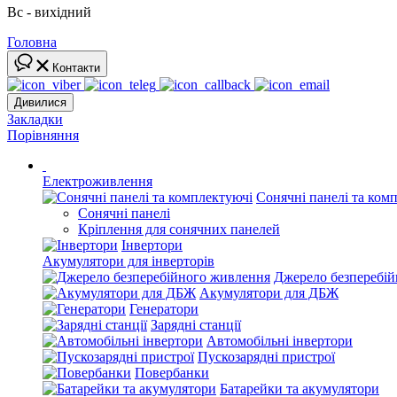
Вс - вихідний
Головна
Контакти
Дивилися
Закладки
Порівняння
Електроживлення
Сонячні панелі та ком
Сонячні панелі
Кріплення для сонячних панелей
Інвертори
Акумулятори для інверторів
Джерело безперебі
Акумулятори для ДБЖ
Генератори
Зарядні станції
Автомобільні інвертори
Пускозарядні пристрої
Повербанки
Батарейки та акумулятори