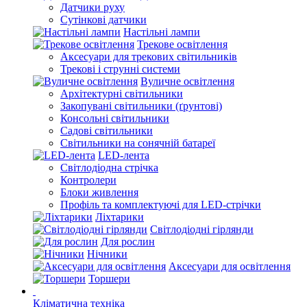
Датчики руху
Сутінкові датчики
Настільні лампи
Трекове освітлення
Аксесуари для трекових світильників
Трекові і струнні системи
Вуличне освітлення
Архітектурні світильники
Закопувані світильники (ґрунтові)
Консольні світильники
Садові світильники
Світильники на сонячній батареї
LED-лента
Світлодіодна стрічка
Контролери
Блоки живлення
Профіль та комплектуючі для LED-стрічки
Ліхтарики
Світлодіодні гірлянди
Для рослин
Нічники
Аксесуари для освітлення
Торшери
Кліматична техніка