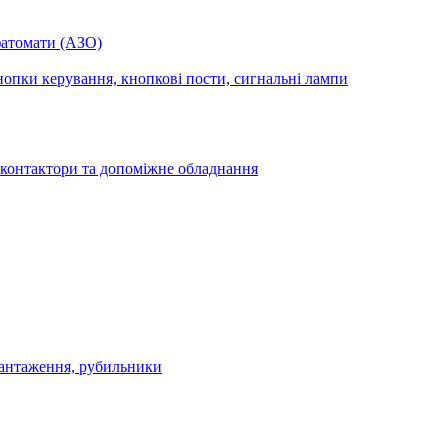
фатомати (АЗО)
опки керування, кнопкові пости, сигнальні лампи
 контактори та допоміжне обладнання
антаження, рубильники