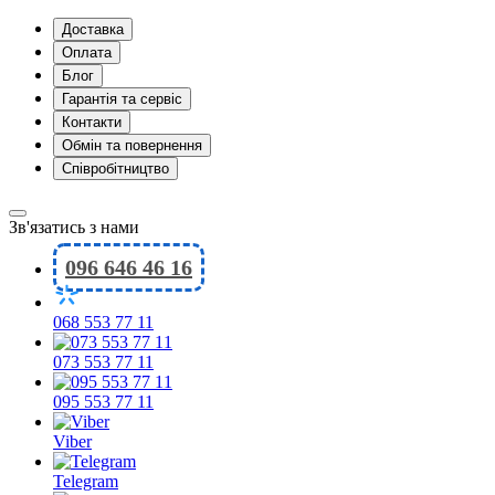
Доставка
Оплата
Блог
Гарантія та сервіс
Контакти
Обмін та повернення
Співробітництво
Зв'язатись з нами
096 646 46 16
068 553 77 11
073 553 77 11
095 553 77 11
Viber
Telegram