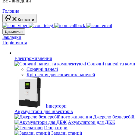
Вс - вихідний
Головна
Контакти
Дивилися
Закладки
Порівняння
Електроживлення
Сонячні панелі та ком
Сонячні панелі
Кріплення для сонячних панелей
Інвертори
Акумулятори для інверторів
Джерело безперебі
Акумулятори для ДБЖ
Генератори
Зарядні станції