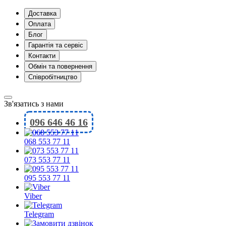
Доставка
Оплата
Блог
Гарантія та сервіс
Контакти
Обмін та повернення
Співробітництво
Зв'язатись з нами
096 646 46 16
068 553 77 11
073 553 77 11
095 553 77 11
Viber
Telegram