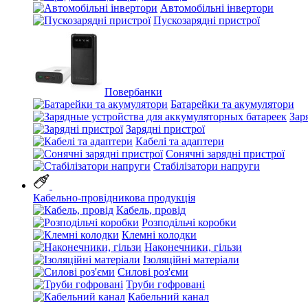
Автомобільні інвертори
Пускозарядні пристрої
Повербанки
Батарейки та акумулятори
Зар
Зарядні пристрої
Кабелі та адаптери
Сонячні зарядні пристрої
Стабілізатори напруги
Кабельно-провідникова продукція
Кабель, провід
Розподільчі коробки
Клемні колодки
Наконечники, гільзи
Ізоляційні матеріали
Силові роз'єми
Труби гофровані
Кабельний канал