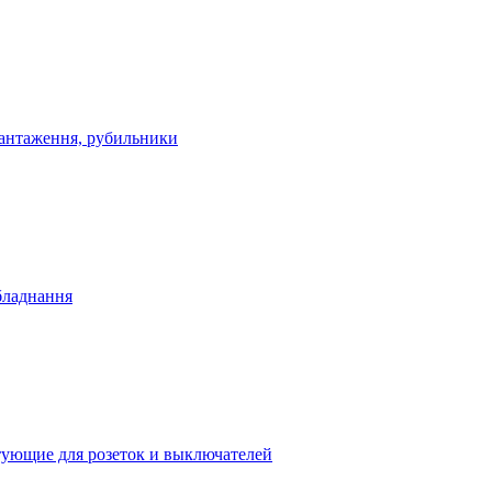
антаження, рубильники
бладнання
ующие для розеток и выключателей