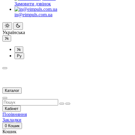
Замовити дзвінок
in@eimpuls.com.ua
Українська
Ук
Ук
Ру
Каталог
Кабінет
Порівняння
Закладки
0
Кошик
Кошик