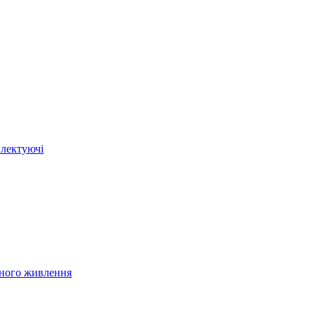
плектуючі
йного живлення