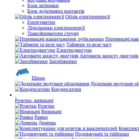
Блок затримки
Блок додаткових контактів
Облік електроенергії
Енергометри
Лічильники електроенергії
Трансформатори струму
Перемикачі нав
Таймери та реле часу
Електродвигуни
Автомати захисту двигунів
Запобіжники
Шини
Додаткове модульне о
Конденсатори
Розетки, вимикачі
Розетки
Вимикачі
Рамки
Димеры
Комплект
Подовжувачі та трійники