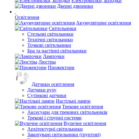
Електровилки, колодки
Дверні дзвоники
Освітлення
Акумуляторне освітлення
Світильники
Стельові світильники
Технічні світильники
Точкові світильники
Бра та настінні світильники
Лампочки
Люстры
Прожектори
Датчики освітлення
Датчики руху
Сутінкові датчики
Настільні лампи
Трекове освітлення
Аксесуари для трекових світильників
Трекові і струнні системи
Вуличне освітлення
Архітектурні світильники
Закопувані світильники (ґрунтові)