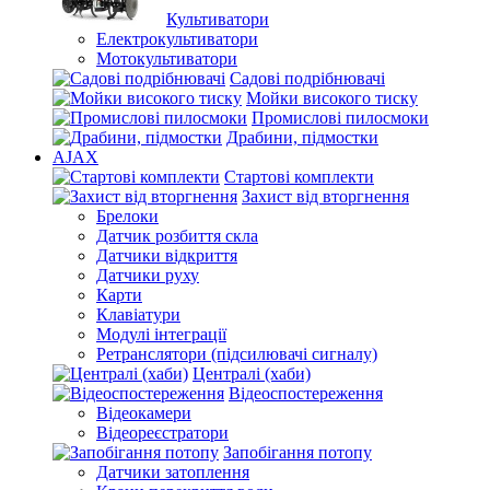
Культиватори
Електрокультиватори
Мотокультиватори
Садові подрібнювачі
Мойки високого тиску
Промислові пилосмоки
Драбини, підмостки
AJAX
Стартові комплекти
Захист від вторгнення
Брелоки
Датчик розбиття скла
Датчики відкриття
Датчики руху
Карти
Клавіатури
Модулі інтеграції
Ретранслятори (підсилювачі сигналу)
Централі (хаби)
Відеоспостереження
Відеокамери
Відеореєстратори
Запобігання потопу
Датчики затоплення