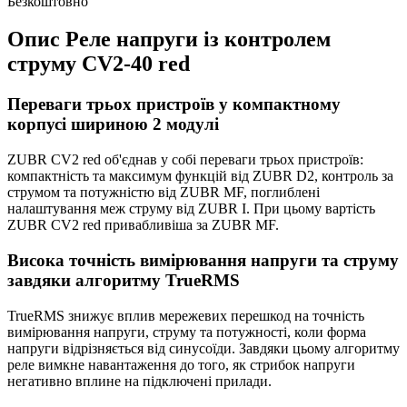
Безкоштовно
Опис Реле напруги із контролем
струму CV2-40 red
Переваги трьох пристроїв у компактному
корпусі шириною 2 модулі
ZUBR CV2 red об'єднав у собі переваги трьох пристроїв:
компактність та максимум функцій від ZUBR D2, контроль за
струмом та потужністю від ZUBR MF, поглиблені
налаштування меж струму від ZUBR I. При цьому вартість
ZUBR CV2 red привабливіша за ZUBR MF.
Висока точність вимірювання напруги та струму
завдяки алгоритму TrueRMS
TrueRMS знижує вплив мережевих перешкод на точність
вимірювання напруги, струму та потужності, коли форма
напруги відрізняється від синусоїди. Завдяки цьому алгоритму
реле вимкне навантаження до того, як стрибок напруги
негативно вплине на підключені прилади.