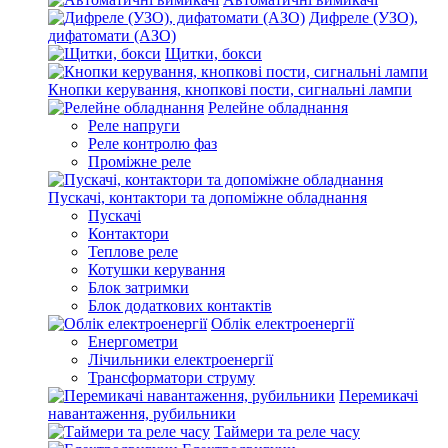
Дифреле (УЗО),
дифатомати (АЗО)
Щитки, бокси
Кнопки керування, кнопкові пости, сигнальні лампи
Релейне обладнання
Реле напруги
Реле контролю фаз
Проміжне реле
Пускачі, контактори та допоміжне обладнання
Пускачі
Контактори
Теплове реле
Котушки керування
Блок затримки
Блок додаткових контактів
Облік електроенергії
Енергометри
Лічильники електроенергії
Трансформатори струму
Перемикачі
навантаження, рубильники
Таймери та реле часу