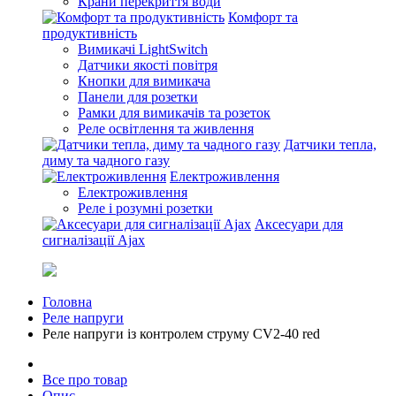
Крани перекриття води
Комфорт та
продуктивність
Вимикачі LightSwitch
Датчики якості повітря
Кнопки для вимикача
Панели для розетки
Рамки для вимикачів та розеток
Реле освітлення та живлення
Датчики тепла,
диму та чадного газу
Електроживлення
Електроживлення
Реле і розумні розетки
Аксесуари для
сигналізації Ajax
Головна
Реле напруги
Реле напруги із контролем струму CV2-40 red
Все про товар
Опис