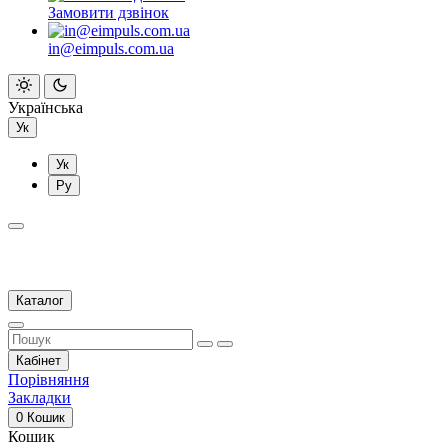
Замовити дзвінок
in@eimpuls.com.ua
Українська
Ук
Ук
Ру
Каталог
Кабінет
Порівняння
Закладки
0
Кошик
Кошик