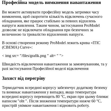
Професійна модель вимкнення навантаження
Ви можете активувати професійну модель затримки часу
вимкнення, щоб скоротити кількість відключень сучасного
обладнання, яке працює стабільно за певних відхилень
напруги живлення. Таким чином, застосування ProModel
дозволяє не відключати обладнання при безпечних за
величиною та тривалістю відхиленнях напруги.
В основі створення режиму ProModel лежить крива «ITIC
(CBEMA) Curve»:
< img src= "/files/grafik.png " alt= " ">
Швидкість відключення навантаження за замовчуванням, та у
разі застосування Професійної моделі відключення
Захист від перегріву
Термодатчик всередині корпусу забезпечує додаткову безпеку
та вимикає навантаження у випадку, якщо температура
всередині корпусу перевищить 80 °С, екран при цьому блимає
написом "oht ". Після зниження температури нижче 60 °С,
пристрій увімкне навантаження і відновить роботу.