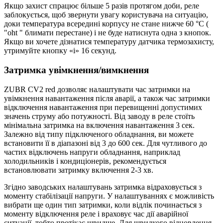
Якщо захист спрацює більше 5 разів протягом доби, реле
заблокується, щоб звернути увагу користувача на ситуацію,
доки температура всередині корпусу не стане нижче 60 °С (
"oht " блимати перестане) і не буде натиснута одна з кнопок.
Якщо ви хочете дізнатися температуру датчика термозахисту,
утримуйте кнопку «i» 16 секунд.
Затримка увімкнення/вимкнення
ZUBR CV2 red дозволяє налаштувати час затримки на
увімкнення навантаження після аварії, а також час затримки
відключення навантаження при перевищенні допустимих
значень струму або потужності. Від заводу в реле стоїть
мінімальна затримка на включення навантаження 3 сек.
Залежно від типу підключеного обладнання, ви можете
встановити її в діапазоні від 3 до 600 сек. Для чутливого до
частих відключень напруги обладнання, наприклад
холодильників і кондиціонерів, рекомендується
встановлювати затримку включення 2-3 хв.
Згідно заводських налаштувань затримка відраховується з
моменту стабілізації напруги. У налаштуваннях є можливість
вибрати ще один тип затримки, коли відлік починається з
моменту відключення реле і враховує час дії аварійної
ситуації, тобто протікає швидше. Для швидкого відновлення