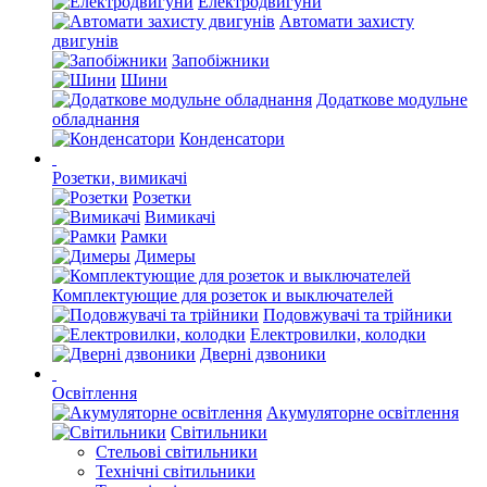
Електродвигуни
Автомати захисту
двигунів
Запобіжники
Шини
Додаткове модульне
обладнання
Конденсатори
Розетки, вимикачі
Розетки
Вимикачі
Рамки
Димеры
Комплектующие для розеток и выключателей
Подовжувачі та трійники
Електровилки, колодки
Дверні дзвоники
Освітлення
Акумуляторне освітлення
Світильники
Стельові світильники
Технічні світильники