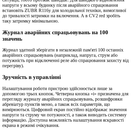
напруги у всьому будинку після аварійного спрацювання
встановіть ZUBR R116y для холодильної техніки, вимогливої
до тривалості затримки на включення. А в CV2 red зробіть
таку затримку мінімальною.
Журнал аварійних спрацьовувань на 100
значень
Журнал здатний зберігати в незалежній пам'яті 100 останніх
аварійних спрацьовувань (наприклад, напруга, струм або
потужність при відключенні реле або спрацювання захисту від
перегріву).
Зручність в управлінні
Налаштування роботи пристрою здійснюється лише за
допомогою трьох кнопок. Четверна кнопка «i» призначена для
перегляду журналу аварійних спрацьовувань, розшифровки
абревіатур пунктів меню, а також всіх параметрів, що
вимірюються. Цифровий екран постійно відображає значення
напруги та струму чи потужності, а також виводить системну
інформацію. Доступна можливість налаштування яскравості
екрана в режимі очікування.