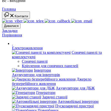
Вс - вихідний
Головна
Контакти
Дивилися
Закладки
Порівняння
Електроживлення
Сонячні панелі та
комплектуючі
Сонячні панелі
Кріплення для сонячних панелей
Інвертори
Акумулятори для інверторів
Джерело
безперебійного живлення
Акумулятори для ДБЖ
Генератори
Зарядні станції
Автомобільні інвертори
Пускозарядні пристрої
Повербанки