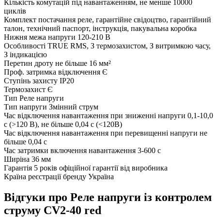
Кількість комутацій під навантаженням, не менше
10000
циклів
Комплект постачання
реле, гарантійне свідоцтво, гарантійний
талон, технічний паспорт, інструкція, пакувальна коробка
Нижня межа напруги
120-210 В
Особливості
TRUE RMS, З термозахистом, З витримкою часу,
З індикацією
Перетин дроту
не більше 16 мм²
Проф. затримка відключення
Є
Ступінь захисту
IP20
Термозахист
Є
Тип
Реле напруги
Тип напруги
Змінний струм
Час відключення навантаження при зниженні напруги
0,1-10,0
с (>120 В), не більше 0,04 с (<120В)
Час відключення навантаження при перевищенні напруги
не
більше 0,04 с
Час затримки включення навантаження
3-600 с
Ширіна
36 мм
Гарантія
5 років офіційної гарантії від виробника
Країна реєстрації бренду
Україна
Відгуки про Реле напруги із контролем
струму CV2-40 red