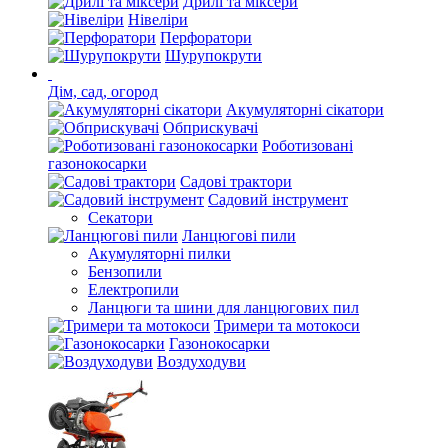
Дрилі та міксери
Нівеліри
Перфоратори
Шурупокрути
Дім, сад, огород
Акумуляторні сікатори
Обприскувачі
Роботизовані
газонокосарки
Садові трактори
Садовий інструмент
Секатори
Ланцюгові пили
Акумуляторні пилки
Бензопили
Електропили
Ланцюги та шини для ланцюгових пил
Тримери та мотокоси
Газонокосарки
Воздуходуви