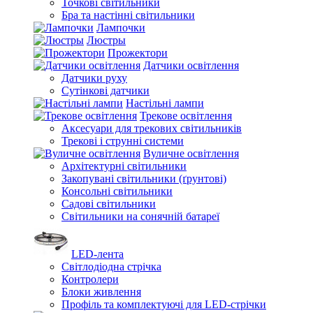
Точкові світильники
Бра та настінні світильники
Лампочки
Люстры
Прожектори
Датчики освітлення
Датчики руху
Сутінкові датчики
Настільні лампи
Трекове освітлення
Аксесуари для трекових світильників
Трекові і струнні системи
Вуличне освітлення
Архітектурні світильники
Закопувані світильники (ґрунтові)
Консольні світильники
Садові світильники
Світильники на сонячній батареї
LED-лента
Світлодіодна стрічка
Контролери
Блоки живлення
Профіль та комплектуючі для LED-стрічки