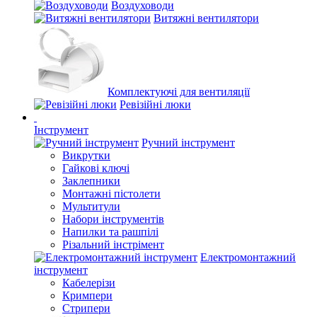
Воздуховоди
Витяжні вентилятори
Комплектуючі для вентиляції
Ревізійні люки
Інструмент
Ручний інструмент
Викрутки
Гайкові ключі
Заклепники
Монтажні пістолети
Мультитули
Набори інструментів
Напилки та рашпілі
Різальний інстрімент
Електромонтажний
інструмент
Кабелерізи
Кримпери
Стрипери