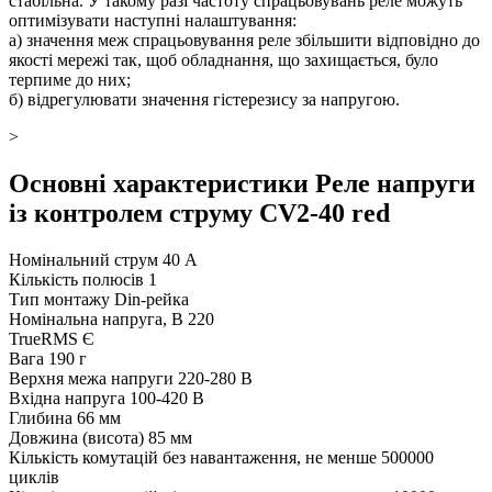
стабільна. У такому разі частоту спрацьовувань реле можуть
оптимізувати наступні налаштування:
а) значення меж спрацьовування реле збільшити відповідно до
якості мережі так, щоб обладнання, що захищається, було
терпиме до них;
б) відрегулювати значення гістерезису за напругою.
>
Основні характеристики Реле напруги
із контролем струму CV2-40 red
Номінальний струм
40 А
Кількість полюсів
1
Тип монтажу
Din-рейка
Номінальна напруга, В
220
TrueRMS
Є
Вага
190 г
Верхня межа напруги
220-280 В
Вхідна напруга
100-420 В
Глибина
66 мм
Довжина (висота)
85 мм
Кількість комутацій без навантаження, не менше
500000
циклів