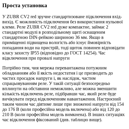
Проста установка
У ZUBR CV2 red зручне стандартизоване підключення вхід-
вихід. Є можливість підключення без використання нульової
клеми. Реле ZUBR CV2 red дуже компактне, займає 2
стандартні модулі в розподільному щиті оснащеним
стандартною DIN-рейкою шириною 36 мм. Якщо в
приміщенні підвищена вологість або існує ймовірність
попадання води на пристрій, тоді щиток повинен відповідати
класу захисту IP55 (відповідно до ГОСТ 14254). Час
відключення при провалі напруги
Потрібно тим, чия мережа перевантажена потужним
обладнанням або її якість недостатня і це призводить до
частих просадок напруги і, як наслідок, частим
спрацьовуванням реле. У такій ситуації безпосередньо
вплинути на обставини неможливо, але можна зменшити
кількість відключень реле, підібравши час, який реле буде
вичікувати перед відключенням навантаження. Настроєний
таким чином час діятиме лише при зниженні напруги від 154
до 176 В (коли професійна модель включена) або від 120 до
210 В (коли професійна модель вимкнена). В інших ситуаціях
час відключення фіксований (див. таблицю вище).