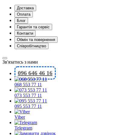
Доставка
Оплата
Блог
Гарантія та сервіс
Контакти
Обмін та повернення
Співробітництво
Зв'язатись з нами
096 646 46 16
068 553 77 11
073 553 77 11
095 553 77 11
Viber
Telegram