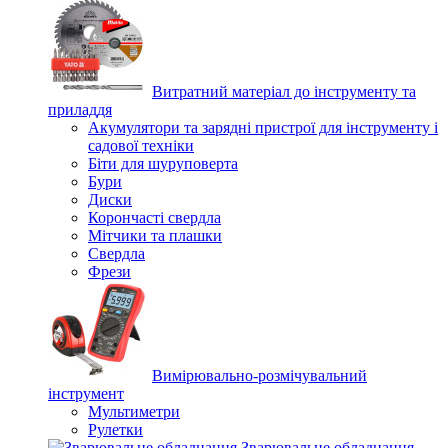
Витратний матеріал до інструменту та
приладдя
Акумулятори та зарядні пристрої для інструменту і
садової техніки
Біти для шуруповерта
Бури
Диски
Корончасті свердла
Мітчики та плашки
Свердла
Фрези
Вимірювально-розмічувальний
інструмент
Мультиметри
Рулетки
Зварювальне обладнання