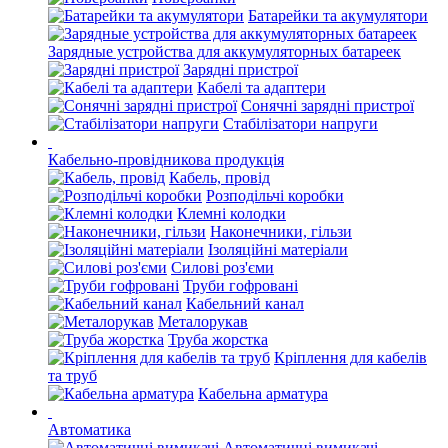
Батарейки та акумулятори
Зарядные устройства для аккумуляторных батареек
Зарядні пристрої
Кабелі та адаптери
Сонячні зарядні пристрої
Стабілізатори напруги
Кабельно-провідникова продукція
Кабель, провід
Розподільчі коробки
Клемні колодки
Наконечники, гільзи
Ізоляційні матеріали
Силові роз'єми
Труби гофровані
Кабельний канал
Металорукав
Труба жорстка
Кріплення для кабелів
та труб
Кабельна арматура
Автоматика
Автоматичні вимикачі