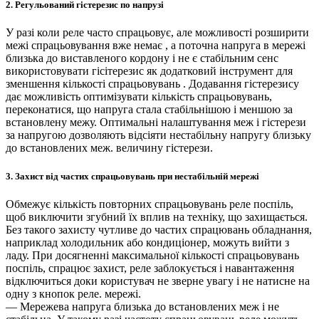
2. Регульований гістерезис по напрузі
У разі коли реле часто спрацьовує, але можливості розширити
межі спрацьовування вже немає , а поточна напруга в мережі
близька до виставленого кордону і не є стабільним сенс
використовувати гісітерезис як додатковий інструмент для
зменшення кількості спрацьовувань . Додавання гістерезису
дає можливість оптимізувати кількість спрацьовувань,
переконатися, що напруга стала стабільнішою і меншою за
встановлену межу. Оптимальні налаштування меж і гістерези
за напругою дозволяють відсіяти нестабільну напругу близьку
до встановлених меж. величину гістерези.
3. Захист від частих спрацьовувань при нестабільній мережі
Обмежує кількість повторних спрацьовувань реле поспіль,
щоб виключити згубний їх вплив на техніку, що захищається.
Без такого захисту чутливе до частих спрацювань обладнання,
наприклад холодильник або кондиціонер, можуть вийти з
ладу. При досягненні максимальної кількості спрацьовувань
поспіль, спрацює захист, реле заблокується і навантаження
відключиться доки користувач не зверне увагу і не натисне на
одну з кнопок реле. мережі.
— Мережева напруга близька до встановлених меж і не