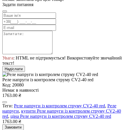
Задати питання
Увага
: HTML не підтримується! Використовуйте звичайний
текст!
Надіслати
Реле напруги із контролем струму CV2-40 red
Код: 20080
Немає в наявності
1763.00 ₴
Теги:
Реле напруги із контролем струму CV2-40 red
,
Реле
напруги
,
купити Реле напруги із контролем струму CV2-40
red
,
ціна Реле напруги із контролем струму CV2-40 red
1763.00 ₴
Замовити