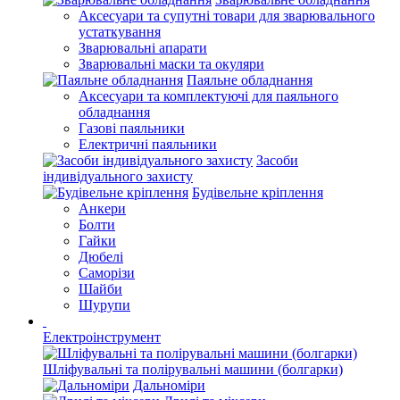
Аксесуари та супутні товари для зварювального
устаткування
Зварювальні апарати
Зварювальні маски та окуляри
Паяльне обладнання
Аксесуари та комплектуючі для паяльного
обладнання
Газові паяльники
Електричні паяльники
Засоби
індивідуального захисту
Будівельне кріплення
Анкери
Болти
Гайки
Дюбелі
Саморізи
Шайби
Шурупи
Електроінструмент
Шліфувальні та полірувальні машини (болгарки)
Дальноміри