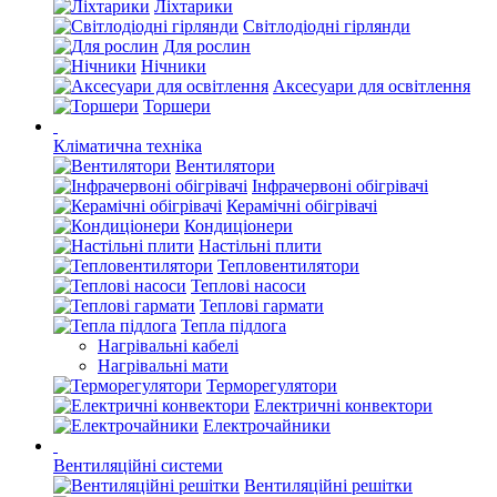
Ліхтарики
Світлодіодні гірлянди
Для рослин
Нічники
Аксесуари для освітлення
Торшери
Кліматична техніка
Вентилятори
Інфрачервоні обігрівачі
Керамічні обігрівачі
Кондиціонери
Настільні плити
Тепловентилятори
Теплові насоси
Теплові гармати
Тепла підлога
Нагрівальні кабелі
Нагрівальні мати
Терморегулятори
Електричні конвектори
Електрочайники
Вентиляційні системи
Вентиляційні решітки