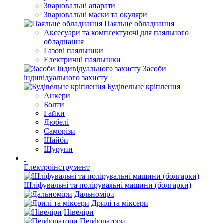
Зварювальні апарати
Зварювальні маски та окуляри
Паяльне обладнання
Аксесуари та комплектуючі для паяльного
обладнання
Газові паяльники
Електричні паяльники
Засоби
індивідуального захисту
Будівельне кріплення
Анкери
Болти
Гайки
Дюбелі
Саморізи
Шайби
Шурупи
Електроінструмент
Шліфувальні та полірувальні машини (болгарки)
Дальноміри
Дрилі та міксери
Нівеліри
Перфоратори