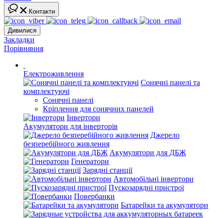
Контакти
Дивилися
Закладки
Порівняння
Електроживлення
Сонячні панелі та
комплектуючі
Сонячні панелі
Кріплення для сонячних панелей
Інвертори
Акумулятори для інверторів
Джерело
безперебійного живлення
Акумулятори для ДБЖ
Генератори
Зарядні станції
Автомобільні інвертори
Пускозарядні пристрої
Повербанки
Батарейки та акумулятори