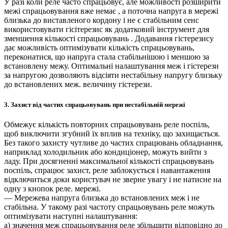
У разі коли реле часто спрацьовує, але можливості розширити
межі спрацьовування вже немає , а поточна напруга в мережі
близька до виставленого кордону і не є стабільним сенс
використовувати гісітерезис як додатковий інструмент для
зменшення кількості спрацьовувань . Додавання гістерезису
дає можливість оптимізувати кількість спрацьовувань,
переконатися, що напруга стала стабільнішою і меншою за
встановлену межу. Оптимальні налаштування меж і гістерези
за напругою дозволяють відсіяти нестабільну напругу близьку
до встановлених меж. величину гістерези.
3. Захист від частих спрацьовувань при нестабільній мережі
Обмежує кількість повторних спрацьовувань реле поспіль,
щоб виключити згубний їх вплив на техніку, що захищається.
Без такого захисту чутливе до частих спрацювань обладнання,
наприклад холодильник або кондиціонер, можуть вийти з
ладу. При досягненні максимальної кількості спрацьовувань
поспіль, спрацює захист, реле заблокується і навантаження
відключиться доки користувач не зверне увагу і не натисне на
одну з кнопок реле. мережі.
— Мережева напруга близька до встановлених меж і не
стабільна. У такому разі частоту спрацьовувань реле можуть
оптимізувати наступні налаштування:
а) значення меж спрацьовування реле збільшити відповідно до