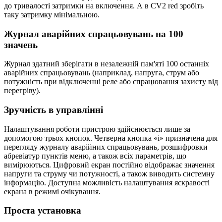
до тривалості затримки на включення. А в CV2 red зробіть
таку затримку мінімальною.
Журнал аварійних спрацьовувань на 100
значень
Журнал здатний зберігати в незалежній пам'яті 100 останніх
аварійних спрацьовувань (наприклад, напруга, струм або
потужність при відключенні реле або спрацювання захисту від
перегріву).
Зручність в управлінні
Налаштування роботи пристрою здійснюється лише за
допомогою трьох кнопок. Четверна кнопка «i» призначена для
перегляду журналу аварійних спрацьовувань, розшифровки
абревіатур пунктів меню, а також всіх параметрів, що
вимірюються. Цифровий екран постійно відображає значення
напруги та струму чи потужності, а також виводить системну
інформацію. Доступна можливість налаштування яскравості
екрана в режимі очікування.
Проста установка