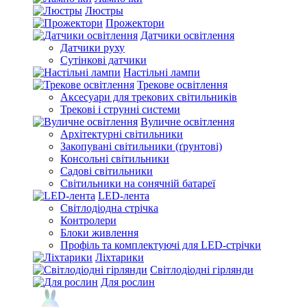
Люстры
Прожектори
Датчики освітлення
Датчики руху
Сутінкові датчики
Настільні лампи
Трекове освітлення
Аксесуари для трекових світильників
Трекові і струнні системи
Вуличне освітлення
Архітектурні світильники
Закопувані світильники (ґрунтові)
Консольні світильники
Садові світильники
Світильники на сонячній батареї
LED-лента
Світлодіодна стрічка
Контролери
Блоки живлення
Профіль та комплектуючі для LED-стрічки
Ліхтарики
Світлодіодні гірлянди
Для рослин