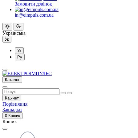
Замовити дзвінок
in@eimpuls.com.ua
Українська
Ук
Ук
Ру
Каталог
Кабінет
Порівняння
Закладки
0
Кошик
Кошик