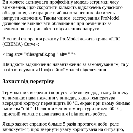
Ви можете активувати професійну модель затримки часу
вимкнення, щоб скоротити кількість відключень сучасного
обладнання, яке працює стабільно за певних відхилень
напруги живлення. Таким чином, застосування ProModel
дозволяє не відключати обладнання при безпечних за
величиною та тривалістю відхиленнях напруги.
В основі створення режиму ProModel лежить крива «ITIC
(CBEMA) Curve»:
< img src= "/files/grafik.png " alt= " ">
Швидкість відключення навантаження за замовчуванням, та у
разі застосування Професійної моделі відключення
Захист від перегріву
Термодатчик всередині корпусу забезпечує додаткову безпеку
та вимикає навантаження у випадку, якщо температура
всередині корпусу перевищить 80 °С, екран при цьому блимає
написом "oht ". Після зниження температури нижче 60 °С,
пристрій увімкне навантаження і відновить роботу.
Якщо захист спрацює більше 5 разів протягом доби, реле
заблокується, щоб звернути увагу користувача на ситуацію,