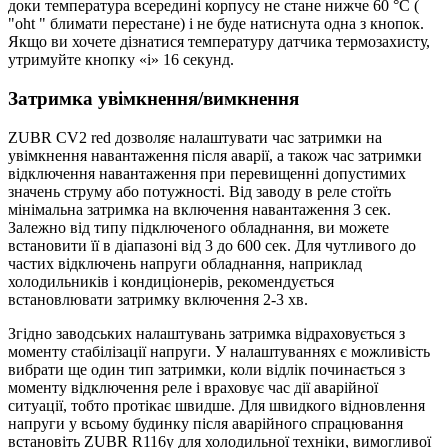
доки температура всередині корпусу не стане нижче 60 °С (
"oht " блимати перестане) і не буде натиснута одна з кнопок.
Якщо ви хочете дізнатися температуру датчика термозахисту,
утримуйте кнопку «i» 16 секунд.
Затримка увімкнення/вимкнення
ZUBR CV2 red дозволяє налаштувати час затримки на
увімкнення навантаження після аварії, а також час затримки
відключення навантаження при перевищенні допустимих
значень струму або потужності. Від заводу в реле стоїть
мінімальна затримка на включення навантаження 3 сек.
Залежно від типу підключеного обладнання, ви можете
встановити її в діапазоні від 3 до 600 сек. Для чутливого до
частих відключень напруги обладнання, наприклад
холодильників і кондиціонерів, рекомендується
встановлювати затримку включення 2-3 хв.
Згідно заводських налаштувань затримка відраховується з
моменту стабілізації напруги. У налаштуваннях є можливість
вибрати ще один тип затримки, коли відлік починається з
моменту відключення реле і враховує час дії аварійної
ситуації, тобто протікає швидше. Для швидкого відновлення
напруги у всьому будинку після аварійного спрацювання
встановіть ZUBR R116y для холодильної техніки, вимогливої