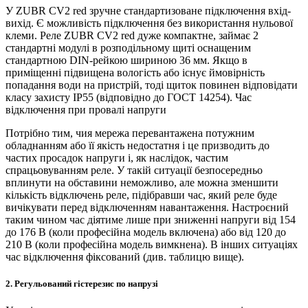
У ZUBR CV2 red зручне стандартизоване підключення вхід-
вихід. Є можливість підключення без використання нульової
клеми. Реле ZUBR CV2 red дуже компактне, займає 2
стандартні модулі в розподільному щиті оснащеним
стандартною DIN-рейкою шириною 36 мм. Якщо в
приміщенні підвищена вологість або існує ймовірність
попадання води на пристрій, тоді щиток повинен відповідати
класу захисту IP55 (відповідно до ГОСТ 14254). Час
відключення при провалі напруги
Потрібно тим, чия мережа перевантажена потужним
обладнанням або її якість недостатня і це призводить до
частих просадок напруги і, як наслідок, частим
спрацьовуванням реле. У такій ситуації безпосередньо
вплинути на обставини неможливо, але можна зменшити
кількість відключень реле, підібравши час, який реле буде
вичікувати перед відключенням навантаження. Настроєний
таким чином час діятиме лише при зниженні напруги від 154
до 176 В (коли професійна модель включена) або від 120 до
210 В (коли професійна модель вимкнена). В інших ситуаціях
час відключення фіксований (див. таблицю вище).
2. Регульований гістерезис по напрузі