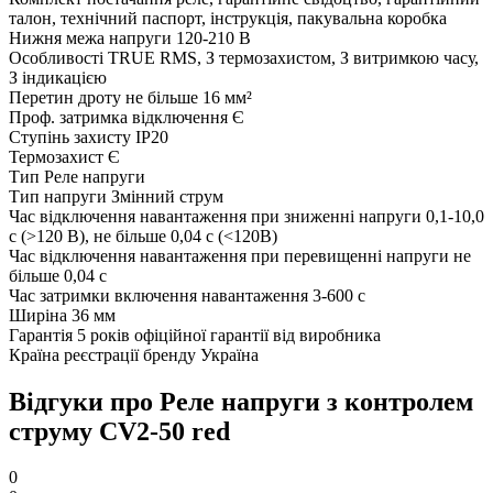
талон, технічний паспорт, інструкція, пакувальна коробка
Нижня межа напруги
120-210 В
Особливості
TRUE RMS, З термозахистом, З витримкою часу,
З індикацією
Перетин дроту
не більше 16 мм²
Проф. затримка відключення
Є
Ступінь захисту
IP20
Термозахист
Є
Тип
Реле напруги
Тип напруги
Змінний струм
Час відключення навантаження при зниженні напруги
0,1-10,0
с (>120 В), не більше 0,04 с (<120В)
Час відключення навантаження при перевищенні напруги
не
більше 0,04 с
Час затримки включення навантаження
3-600 с
Ширіна
36 мм
Гарантія
5 років офіційної гарантії від виробника
Країна реєстрації бренду
Україна
Відгуки про Реле напруги з контролем
струму CV2-50 red
0