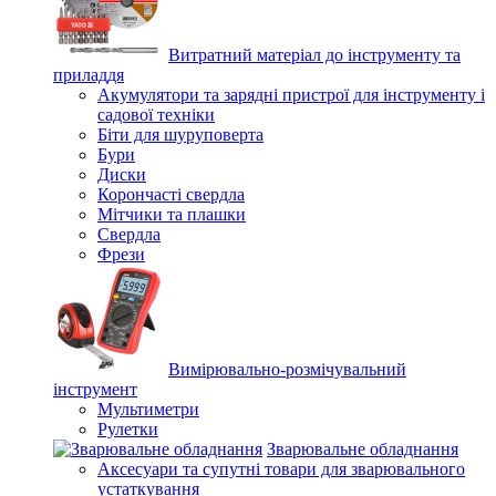
Витратний матеріал до інструменту та
приладдя
Акумулятори та зарядні пристрої для інструменту і
садової техніки
Біти для шуруповерта
Бури
Диски
Корончасті свердла
Мітчики та плашки
Свердла
Фрези
Вимірювально-розмічувальний
інструмент
Мультиметри
Рулетки
Зварювальне обладнання
Аксесуари та супутні товари для зварювального
устаткування