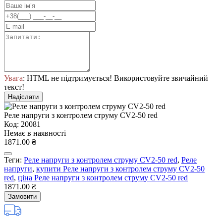
Увага
: HTML не підтримується! Використовуйте звичайний
текст!
Надіслати
Реле напруги з контролем струму CV2-50 red
Код: 20081
Немає в наявності
1871.00 ₴
Теги:
Реле напруги з контролем струму CV2-50 red
,
Реле
напруги
,
купити Реле напруги з контролем струму CV2-50
red
,
ціна Реле напруги з контролем струму CV2-50 red
1871.00 ₴
Замовити