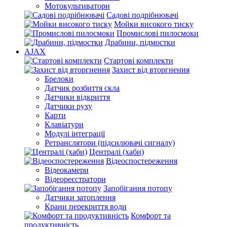
Мотокультиватори
Садові подрібнювачі
Мойки високого тиску
Промислові пилосмоки
Драбини, підмостки
AJAX
Стартові комплекти
Захист від вторгнення
Брелоки
Датчик розбиття скла
Датчики відкриття
Датчики руху
Карти
Клавіатури
Модулі інтеграції
Ретранслятори (підсилювачі сигналу)
Централі (хаби)
Відеоспостереження
Відеокамери
Відеореєстратори
Запобігання потопу
Датчики затоплення
Крани перекриття води
Комфорт та
продуктивність