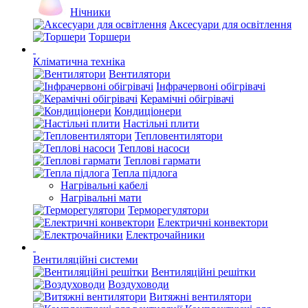
Нічники
Аксесуари для освітлення
Торшери
Кліматична техніка
Вентилятори
Інфрачервоні обігрівачі
Керамічні обігрівачі
Кондиціонери
Настільні плити
Тепловентилятори
Теплові насоси
Теплові гармати
Тепла підлога
Нагрівальні кабелі
Нагрівальні мати
Терморегулятори
Електричні конвектори
Електрочайники
Вентиляційні системи
Вентиляційні решітки
Воздуховоди
Витяжні вентилятори