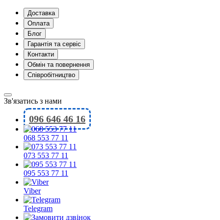
Доставка
Оплата
Блог
Гарантія та сервіс
Контакти
Обмін та повернення
Співробітництво
Зв'язатись з нами
096 646 46 16
068 553 77 11
073 553 77 11
095 553 77 11
Viber
Telegram