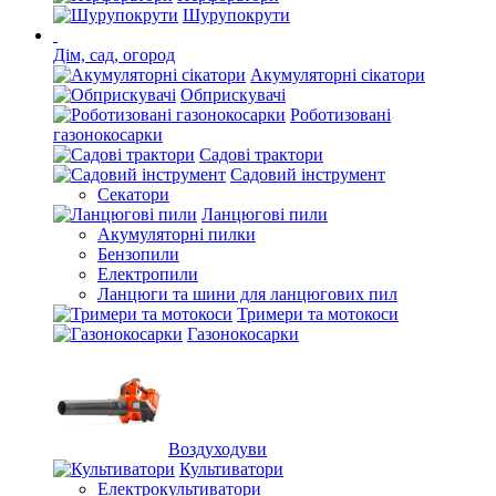
Шурупокрути
Дім, сад, огород
Акумуляторні сікатори
Обприскувачі
Роботизовані
газонокосарки
Садові трактори
Садовий інструмент
Секатори
Ланцюгові пили
Акумуляторні пилки
Бензопили
Електропили
Ланцюги та шини для ланцюгових пил
Тримери та мотокоси
Газонокосарки
Воздуходуви
Культиватори
Електрокультиватори