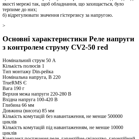
якості мережі так, щоб обладнання, що захищається, було
терпиме до них;
б) відрегулювати значення гістерезису за напругою.
>
Основні характеристики Реле напруги
з контролем струму CV2-50 red
Номінальний струм
50 А
Кількість полюсів
1
Тип монтажу
Din-рейка
Номінальна напруга, В
220
TrueRMS
Є
Вага
190 г
Верхня межа напруги
220-280 В
Вхідна напруга
100-420 В
Глибина
66 мм
Довжина (висота)
85 мм
Кількість комутацій без навантаження, не менше
500000
циклів
Кількість комутацій під навантаженням, не менше
10000
циклів
Комплект постачання
реле, гарантійне свідоцтво, гарантійний