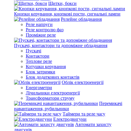
Щитки, бокси
Кнопки керування, кнопкові пости, сигнальні лампи
Релейне обладнання
Реле напруги
Реле контролю фаз
Проміжне реле
Пускачі, контактори та допоміжне обладнання
Пускачі
Контактори
Теплове реле
Котушки керування
Блок затримки
Блок додаткових контактів
Облік електроенергії
Енергометри
Лічильники електроенергії
Трансформатори струму
Перемикачі
навантаження, рубильники
Таймери та реле часу
Електродвигуни
Автомати захисту
двигунів