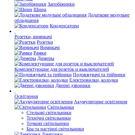
Запобіжники
Шини
Додаткове модульне
обладнання
Конденсатори
Розетки, вимикачі
Розетки
Вимикачі
Рамки
Димеры
Комплектующие для розеток и выключателей
Подовжувачі та трійники
Електровилки, колодки
Дверні дзвоники
Освітлення
Акумуляторне освітлення
Світильники
Стельові світильники
Технічні світильники
Точкові світильники
Бра та настінні світильники
Лампочки