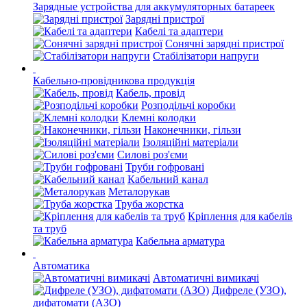
Зарядные устройства для аккумуляторных батареек
Зарядні пристрої
Кабелі та адаптери
Сонячні зарядні пристрої
Стабілізатори напруги
Кабельно-провідникова продукція
Кабель, провід
Розподільчі коробки
Клемні колодки
Наконечники, гільзи
Ізоляційні матеріали
Силові роз'єми
Труби гофровані
Кабельний канал
Металорукав
Труба жорстка
Кріплення для кабелів
та труб
Кабельна арматура
Автоматика
Автоматичні вимикачі
Дифреле (УЗО),
дифатомати (АЗО)