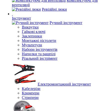
Комплектуючі для
вентиляції
Ревізійні люки
Інструмент
Ручний інструмент
Викрутки
Гайкові ключі
Заклепники
Монтажні пістолети
Мультитули
Набори інструментів
Напилки та рашпілі
Різальний інстрімент
Електромонтажний інструмент
Кабелерізи
Кримпери
Стрипери