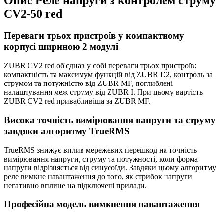
Опис Реле напруги з контролем струму
CV2-50 red
Переваги трьох пристроїв у компактному
корпусі шириною 2 модулі
ZUBR CV2 red об'єднав у собі переваги трьох пристроїв:
компактність та максимум функцій від ZUBR D2, контроль за
струмом та потужністю від ZUBR MF, поглиблені
налаштування меж струму від ZUBR I. При цьому вартість
ZUBR CV2 red привабливіша за ZUBR MF.
Висока точність вимірювання напруги та струму
завдяки алгоритму TrueRMS
TrueRMS знижує вплив мережевих перешкод на точність
вимірювання напруги, струму та потужності, коли форма
напруги відрізняється від синусоїди. Завдяки цьому алгоритму
реле вимкне навантаження до того, як стрибок напруги
негативно вплине на підключені прилади.
Професійна модель вимкнення навантаження