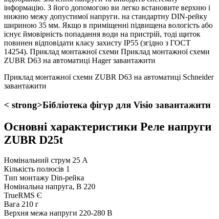
інформацію. З його допомогою ви легко встановите верхню і
нижню межу допустимої напруги. на стандартну DIN-рейку
шириною 35 мм. Якщо в приміщенні підвищена вологість або
існує ймовірність попадання води на пристрій, тоді щиток
повинен відповідати класу захисту IP55 (згідно з ГОСТ
14254). Приклад монтажної схеми Приклад монтажної схеми
ZUBR D63 на автоматиці Hager завантажити
Приклад монтажної схеми ZUBR D63 на автоматиці Schneider
завантажити
< strong>Бібліотека фігур для Visio завантажити
Основні характеристики Реле напруги
ZUBR D25t
Номінальний струм
25 А
Кількість полюсів
1
Тип монтажу
Din-рейка
Номінальна напруга, В
220
TrueRMS
Є
Вага
210 г
Верхня межа напруги
220-280 В