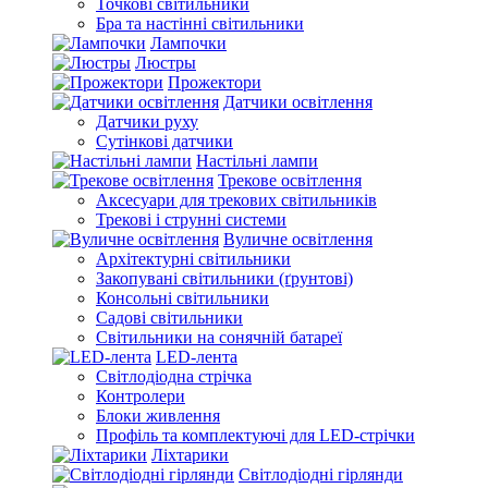
Точкові світильники
Бра та настінні світильники
Лампочки
Люстры
Прожектори
Датчики освітлення
Датчики руху
Сутінкові датчики
Настільні лампи
Трекове освітлення
Аксесуари для трекових світильників
Трекові і струнні системи
Вуличне освітлення
Архітектурні світильники
Закопувані світильники (ґрунтові)
Консольні світильники
Садові світильники
Світильники на сонячній батареї
LED-лента
Світлодіодна стрічка
Контролери
Блоки живлення
Профіль та комплектуючі для LED-стрічки
Ліхтарики
Світлодіодні гірлянди