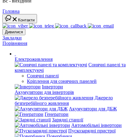
Вс - вихідний
Головна
Контакти
Дивилися
Закладки
Порівняння
Електроживлення
Сонячні панелі та
комплектуючі
Сонячні панелі
Кріплення для сонячних панелей
Інвертори
Акумулятори для інверторів
Джерело
безперебійного живлення
Акумулятори для ДБЖ
Генератори
Зарядні станції
Автомобільні інвертори
Пускозарядні пристрої
Повербанки