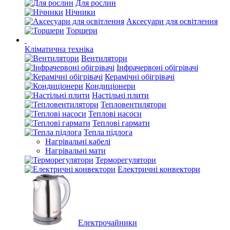
Для рослин
Нічники
Аксесуари для освітлення
Торшери
Кліматична техніка
Вентилятори
Інфрачервоні обігрівачі
Керамічні обігрівачі
Кондиціонери
Настільні плити
Тепловентилятори
Теплові насоси
Теплові гармати
Тепла підлога
Нагрівальні кабелі
Нагрівальні мати
Терморегулятори
Електричні конвектори
Електрочайники