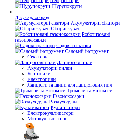
Перфоратори
Шурупокрути
Дім, сад, огород
Акумуляторні сікатори
Обприскувачі
Роботизовані
газонокосарки
Садові трактори
Садовий інструмент
Секатори
Ланцюгові пили
Акумуляторні пилки
Бензопили
Електропили
Ланцюги та шини для ланцюгових пил
Тримери та мотокоси
Газонокосарки
Воздуходуви
Культиватори
Електрокультиватори
Мотокультиватори