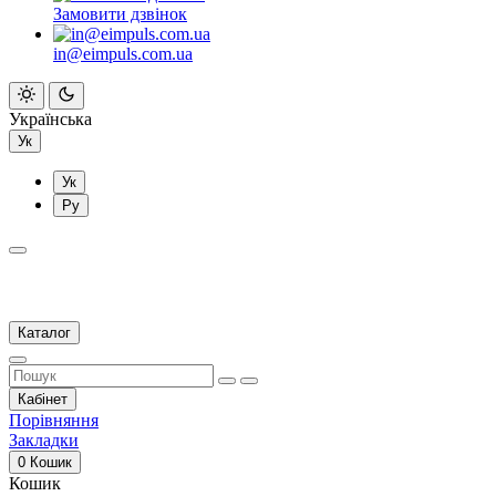
Замовити дзвінок
in@eimpuls.com.ua
Українська
Ук
Ук
Ру
Каталог
Кабінет
Порівняння
Закладки
0
Кошик
Кошик