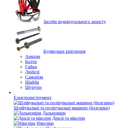
Засоби індивідуального захисту
Будівельне кріплення
Анкери
Болти
Гайки
Дюбелі
Саморізи
Шайби
Шурупи
Електроінструмент
Шліфувальні та полірувальні машини (болгарки)
Дальноміри
Дрилі та міксери
Нівеліри