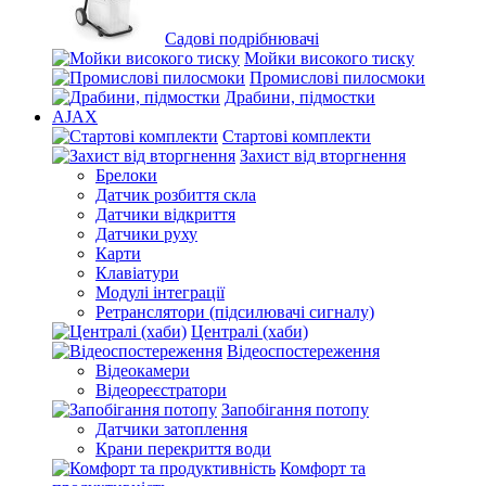
Садові подрібнювачі
Мойки високого тиску
Промислові пилосмоки
Драбини, підмостки
AJAX
Стартові комплекти
Захист від вторгнення
Брелоки
Датчик розбиття скла
Датчики відкриття
Датчики руху
Карти
Клавіатури
Модулі інтеграції
Ретранслятори (підсилювачі сигналу)
Централі (хаби)
Відеоспостереження
Відеокамери
Відеореєстратори
Запобігання потопу
Датчики затоплення
Крани перекриття води
Комфорт та