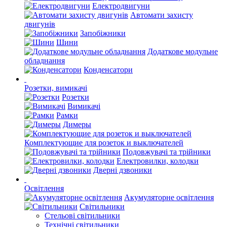
Електродвигуни
Автомати захисту
двигунів
Запобіжники
Шини
Додаткове модульне
обладнання
Конденсатори
Розетки, вимикачі
Розетки
Вимикачі
Рамки
Димеры
Комплектующие для розеток и выключателей
Подовжувачі та трійники
Електровилки, колодки
Дверні дзвоники
Освітлення
Акумуляторне освітлення
Світильники
Стельові світильники
Технічні світильники