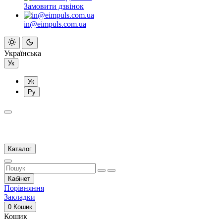
Замовити дзвінок
in@eimpuls.com.ua
Українська
Ук
Ук
Ру
Каталог
Кабінет
Порівняння
Закладки
0
Кошик
Кошик