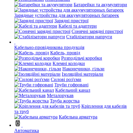
Батарейки та акумулятори
Зарядные устройства для аккумуляторных батареек
Зарядні пристрої
Кабелі та адаптери
Сонячні зарядні пристрої
Стабілізатори напруги
Кабельно-провідникова продукція
Кабель, провід
Розподільчі коробки
Клемні колодки
Наконечники, гільзи
Ізоляційні матеріали
Силові роз'єми
Труби гофровані
Кабельний канал
Металорукав
Труба жорстка
Кріплення для кабелів
та труб
Кабельна арматура
Автоматика