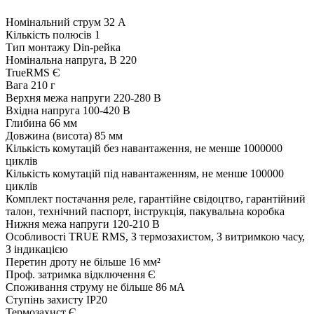
Номінальний струм
32 А
Кількість полюсів
1
Тип монтажу
Din-рейка
Номінальна напруга, В
220
TrueRMS
Є
Вага
210 г
Верхня межа напруги
220-280 В
Вхідна напруга
100-420 В
Глибина
66 мм
Довжина (висота)
85 мм
Кількість комутацій без навантаження, не менше
1000000
циклів
Кількість комутацій під навантаженням, не менше
100000
циклів
Комплект постачання
реле, гарантійне свідоцтво, гарантійний
талон, технічний паспорт, інструкція, пакувальна коробка
Нижня межа напруги
120-210 В
Особливості
TRUE RMS, З термозахистом, З витримкою часу,
З індикацією
Перетин дроту
не більше 16 мм²
Проф. затримка відключення
Є
Споживання струму
не більше 86 мА
Ступінь захисту
IP20
Термозахист
Є