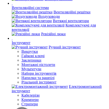
Вентиляційні системи
Вентиляційні решітки
Воздуховоди
Витяжні вентилятори
Комплектуючі для
вентиляції
Ревізійні люки
Інструмент
Ручний інструмент
Викрутки
Гайкові ключі
Заклепники
Монтажні пістолети
Мультитули
Набори інструментів
Напилки та рашпілі
Різальний інстрімент
Електромонтажний
інструмент
Кабелерізи
Кримпери
Стрипери