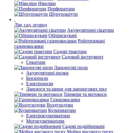
Нівеліри
Перфоратори
Шурупокрути
Дім, сад, огород
Акумуляторні сікатори
Обприскувачі
Роботизовані
газонокосарки
Садові трактори
Садовий інструмент
Секатори
Ланцюгові пили
Акумуляторні пилки
Бензопили
Електропили
Ланцюги та шини для ланцюгових пил
Тримери та мотокоси
Газонокосарки
Воздуходуви
Культиватори
Електрокультиватори
Мотокультиватори
Садові подрібнювачі
Мойки високого тиску