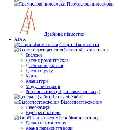
Промислові пилосмоки
Драбини, підмостки
AJAX
Стартові комплекти
Захист від вторгнення
Брелоки
Датчик розбиття скла
Датчики відкриття
Датчики руху
Карти
Клавіатури
Модулі інтеграції
Ретранслятори (підсилювачі сигналу)
Централі (хаби)
Відеоспостереження
Відеокамери
Відеореєстратори
Запобігання потопу
Датчики затоплення
Крани перекриття води