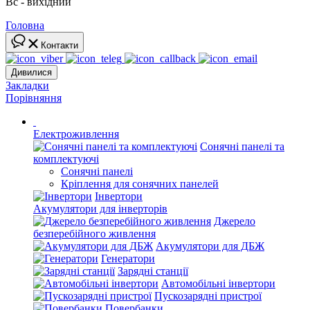
Вс - вихідний
Головна
Контакти
Дивилися
Закладки
Порівняння
Електроживлення
Сонячні панелі та
комплектуючі
Сонячні панелі
Кріплення для сонячних панелей
Інвертори
Акумулятори для інверторів
Джерело
безперебійного живлення
Акумулятори для ДБЖ
Генератори
Зарядні станції
Автомобільні інвертори
Пускозарядні пристрої
Повербанки