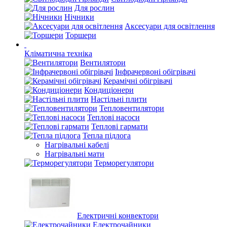
Для рослин
Нічники
Аксесуари для освітлення
Торшери
Кліматична техніка
Вентилятори
Інфрачервоні обігрівачі
Керамічні обігрівачі
Кондиціонери
Настільні плити
Тепловентилятори
Теплові насоси
Теплові гармати
Тепла підлога
Нагрівальні кабелі
Нагрівальні мати
Терморегулятори
Електричні конвектори
Електрочайники