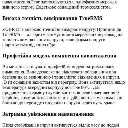
навантаження.
Реле застосовуються в однофазних мережах
змінного струму Додатково оснащений термозахистом.
Висока точність вимірювання TrueRMS
ZUBR Dt з високою точністю вимірює напругу. Принцип дії
TrueRMS — алгоритм знижує вплив мережевих перешкод на
точність вимірювання напруги, коли форма напруги
відрізняється від синусоїди.
Професійна модель вимкнення навантаження
Ви можете активувати професійну модель затримки часу
вимкнення. Вона дозволяє не відключати обладнання при
безпечних за величиною і тривалістю відхиленнях напруги.
;D (t) оснащені захистом від перегріву. Вона активується, якщо
температура всередині корпусу досягне 80°С. Для
продовження терміну служби контактів реле і зменшення їх
іскріння, комутація навантаження здійснюється максимально
близько до переходу синусоїди напруги через нуль.
span>
Затримка увімкнення навантаження
Після стабілізації напруги активується відлік часу до подачі