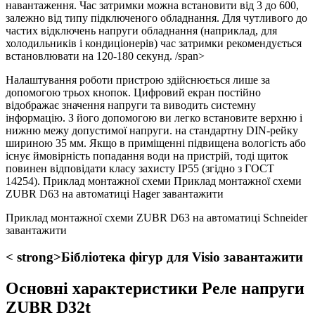
навантаження. Час затримки можна встановити від 3 до 600,
залежно від типу підключеного обладнання. Для чутливого до
частих відключень напруги обладнання (наприклад, для
холодильників і кондиціонерів) час затримки рекомендується
встановлювати на 120-180 секунд. /span>
Налаштування роботи пристрою здійснюється лише за
допомогою трьох кнопок. Цифровий екран постійно
відображає значення напруги та виводить системну
інформацію. З його допомогою ви легко встановите верхню і
нижню межу допустимої напруги. на стандартну DIN-рейку
шириною 35 мм. Якщо в приміщенні підвищена вологість або
існує ймовірність попадання води на пристрій, тоді щиток
повинен відповідати класу захисту IP55 (згідно з ГОСТ
14254). Приклад монтажної схеми Приклад монтажної схеми
ZUBR D63 на автоматиці Hager завантажити
Приклад монтажної схеми ZUBR D63 на автоматиці Schneider
завантажити
< strong>Бібліотека фігур для Visio завантажити
Основні характеристики Реле напруги
ZUBR D32t