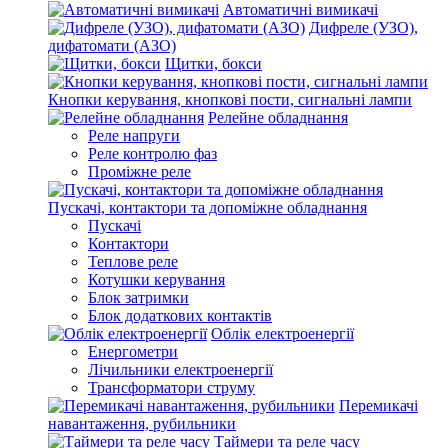
Автоматичні вимикачі
Дифреле (УЗО),
дифатомати (АЗО)
Щитки, бокси
Кнопки керування, кнопкові пости, сигнальні лампи
Релейне обладнання
Реле напруги
Реле контролю фаз
Проміжне реле
Пускачі, контактори та допоміжне обладнання
Пускачі
Контактори
Теплове реле
Котушки керування
Блок затримки
Блок додаткових контактів
Облік електроенергії
Енергометри
Лічильники електроенергії
Трансформатори струму
Перемикачі
навантаження, рубильники
Таймери та реле часу