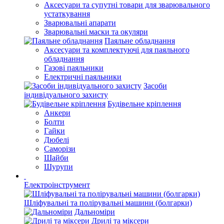
Аксесуари та супутні товари для зварювального
устаткування
Зварювальні апарати
Зварювальні маски та окуляри
Паяльне обладнання
Аксесуари та комплектуючі для паяльного
обладнання
Газові паяльники
Електричні паяльники
Засоби
індивідуального захисту
Будівельне кріплення
Анкери
Болти
Гайки
Дюбелі
Саморізи
Шайби
Шурупи
Електроінструмент
Шліфувальні та полірувальні машини (болгарки)
Дальноміри
Дрилі та міксери