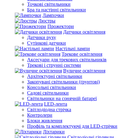
Точкові світильники
Бра та настінні світильники
Лампочки
Люстры
Прожектори
Датчики освітлення
Датчики руху
Сутінкові датчики
Настільні лампи
Трекове освітлення
Аксесуари для трекових світильників
Трекові і струнні системи
Вуличне освітлення
Архітектурні світильники
Закопувані світильники (ґрунтові)
Консольні світильники
Садові світильники
Світильники на сонячній батареї
LED-лента
Світлодіодна стрічка
Контролери
Блоки живлення
Профіль та комплектуючі для LED-стрічки
Ліхтарики
Світлодіодні гірлянди