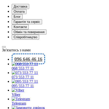
Доставка
Оплата
Блог
Гарантія та сервіс
Контакти
Обмін та повернення
Співробітництво
Зв'язатись з нами
096 646 46 16
068 553 77 11
073 553 77 11
095 553 77 11
Viber
Telegram