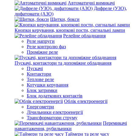
Автоматичні вимикачі
Дифреле (УЗО),
дифатомати (АЗО)
Щитки, бокси
Кнопки керування, кнопкові пости, сигнальні лампи
Релейне обладнання
Реле напруги
Реле контролю фаз
Проміжне реле
Пускачі, контактори та допоміжне обладнання
Пускачі
Контактори
Теплове реле
Котушки керування
Блок затримки
Блок додаткових контактів
Облік електроенергії
Енергометри
Лічильники електроенергії
Трансформатори струму
Перемикачі
навантаження, рубильники
Таймери та реле часу