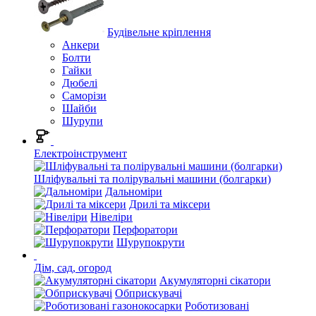
Будівельне кріплення
Анкери
Болти
Гайки
Дюбелі
Саморізи
Шайби
Шурупи
Електроінструмент
Шліфувальні та полірувальні машини (болгарки)
Дальноміри
Дрилі та міксери
Нівеліри
Перфоратори
Шурупокрути
Дім, сад, огород
Акумуляторні сікатори
Обприскувачі
Роботизовані