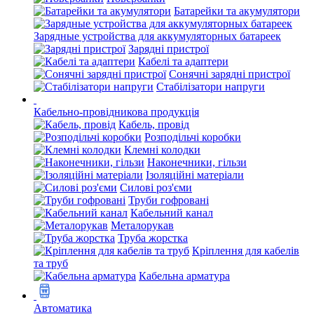
Батарейки та акумулятори
Зарядные устройства для аккумуляторных батареек
Зарядні пристрої
Кабелі та адаптери
Сонячні зарядні пристрої
Стабілізатори напруги
Кабельно-провідникова продукція
Кабель, провід
Розподільчі коробки
Клемні колодки
Наконечники, гільзи
Ізоляційні матеріали
Силові роз'єми
Труби гофровані
Кабельний канал
Металорукав
Труба жорстка
Кріплення для кабелів
та труб
Кабельна арматура
Автоматика