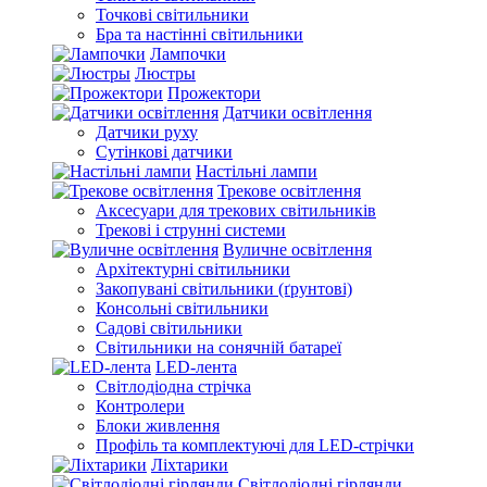
Точкові світильники
Бра та настінні світильники
Лампочки
Люстры
Прожектори
Датчики освітлення
Датчики руху
Сутінкові датчики
Настільні лампи
Трекове освітлення
Аксесуари для трекових світильників
Трекові і струнні системи
Вуличне освітлення
Архітектурні світильники
Закопувані світильники (ґрунтові)
Консольні світильники
Садові світильники
Світильники на сонячній батареї
LED-лента
Світлодіодна стрічка
Контролери
Блоки живлення
Профіль та комплектуючі для LED-стрічки
Ліхтарики
Світлодіодні гірлянди