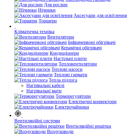
Для рослин
Нічники
Аксесуари для освітлення
Торшери
Кліматична техніка
Вентилятори
Інфрачервоні обігрівачі
Керамічні обігрівачі
Кондиціонери
Настільні плити
Тепловентилятори
Теплові насоси
Теплові гармати
Тепла підлога
Нагрівальні кабелі
Нагрівальні мати
Терморегулятори
Електричні конвектори
Електрочайники
Вентиляційні системи
Вентиляційні решітки
Воздуховоди