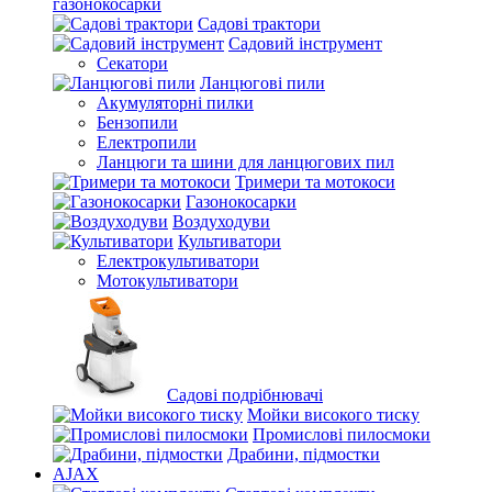
газонокосарки
Садові трактори
Садовий інструмент
Секатори
Ланцюгові пили
Акумуляторні пилки
Бензопили
Електропили
Ланцюги та шини для ланцюгових пил
Тримери та мотокоси
Газонокосарки
Воздуходуви
Культиватори
Електрокультиватори
Мотокультиватори
Садові подрібнювачі
Мойки високого тиску
Промислові пилосмоки
Драбини, підмостки
AJAX