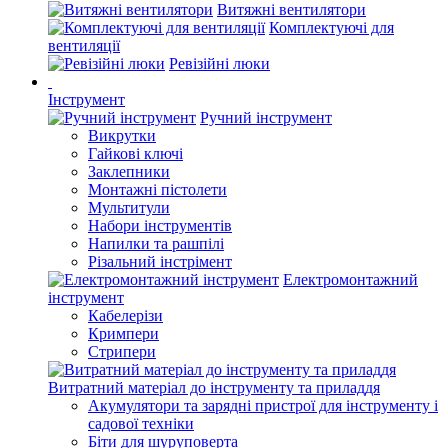
Витяжні вентилятори
Комплектуючі для
вентиляції
Ревізійні люки
Інструмент
Ручний інструмент
Викрутки
Гайкові ключі
Заклепники
Монтажні пістолети
Мультитули
Набори інструментів
Напилки та рашпілі
Різальний інстрімент
Електромонтажний
інструмент
Кабелерізи
Кримпери
Стрипери
Витратний матеріал до інструменту та приладдя
Акумулятори та зарядні пристрої для інструменту і
садової техніки
Біти для шуруповерта