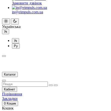
Замовити дзвінок
in@eimpuls.com.ua
Українська
Ук
Ук
Ру
Каталог
Кабінет
Порівняння
Закладки
0
Кошик
Кошик