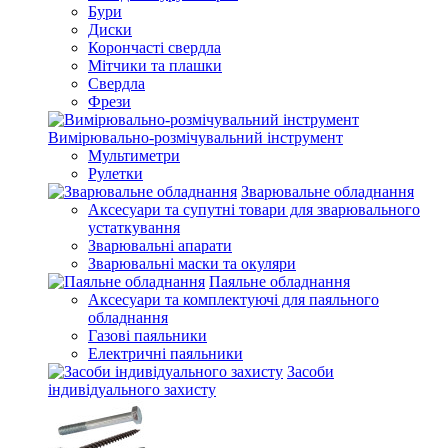
Бури
Диски
Корончасті свердла
Мітчики та плашки
Свердла
Фрези
Вимірювально-розмічувальний інструмент
Мультиметри
Рулетки
Зварювальне обладнання
Аксесуари та супутні товари для зварювального
устаткування
Зварювальні апарати
Зварювальні маски та окуляри
Паяльне обладнання
Аксесуари та комплектуючі для паяльного
обладнання
Газові паяльники
Електричні паяльники
Засоби
індивідуального захисту