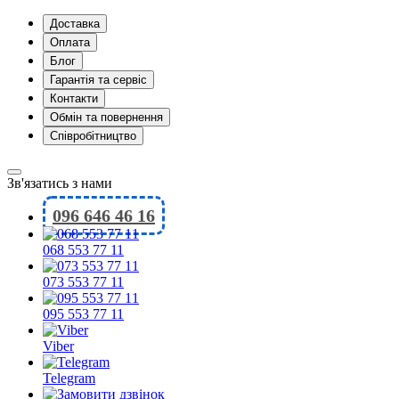
Доставка
Оплата
Блог
Гарантія та сервіс
Контакти
Обмін та повернення
Співробітництво
Зв'язатись з нами
096 646 46 16
068 553 77 11
073 553 77 11
095 553 77 11
Viber
Telegram