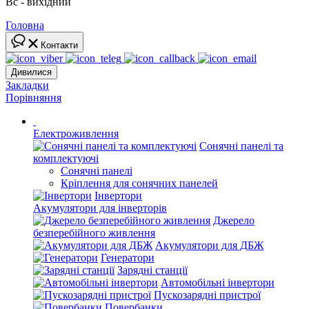
Вс - вихідний
Головна
Контакти
Дивилися
Закладки
Порівняння
Електроживлення
Сонячні панелі та
комплектуючі
Сонячні панелі
Кріплення для сонячних панелей
Інвертори
Акумулятори для інверторів
Джерело
безперебійного живлення
Акумулятори для ДБЖ
Генератори
Зарядні станції
Автомобільні інвертори
Пускозарядні пристрої
Повербанки