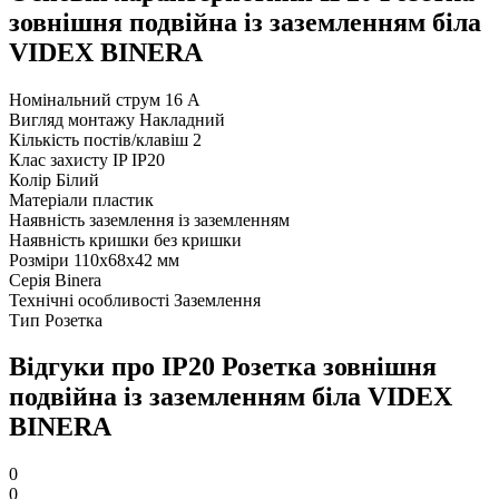
зовнішня подвійна із заземленням біла
VIDEX BINERA
Номінальний струм
16 А
Вигляд монтажу
Накладний
Кількість постів/клавіш
2
Клас захисту IP
IP20
Колір
Білий
Матеріали
пластик
Наявність заземлення
із заземленням
Наявність кришки
без кришки
Розміри
110х68х42 мм
Серія
Binera
Технічні особливості
Заземлення
Тип
Розетка
Відгуки про IP20 Розетка зовнішня
подвійна із заземленням біла VIDEX
BINERA
0
0