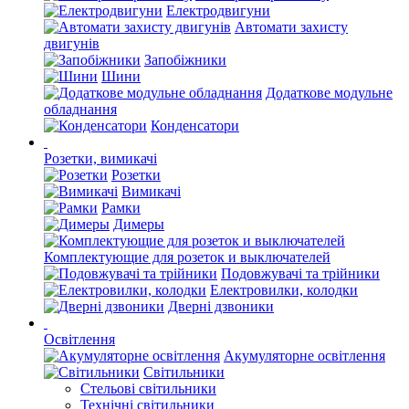
Електродвигуни
Автомати захисту
двигунів
Запобіжники
Шини
Додаткове модульне
обладнання
Конденсатори
Розетки, вимикачі
Розетки
Вимикачі
Рамки
Димеры
Комплектующие для розеток и выключателей
Подовжувачі та трійники
Електровилки, колодки
Дверні дзвоники
Освітлення
Акумуляторне освітлення
Світильники
Стельові світильники
Технічні світильники