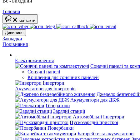
Вс - вихідний
Головна
Контакти
Дивилися
Закладки
Порівняння
Електроживлення
Сонячні панелі та ком
Сонячні панелі
Кріплення для сонячних панелей
Інвертори
Акумулятори для інверторів
Джерело безперебі
Акумулятори для ДБЖ
Генератори
Зарядні станції
Автомобільні інвертори
Пускозарядні пристрої
Повербанки
Батарейки та акумулятори
Зар