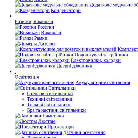
Додаткове модульне о
Конденсатори
Розетки, вимикачі
Розетки
Вимикачі
Рамки
Димеры
Комплект
Подовжувачі та трійники
Електровилки, колодки
Дверні дзвоники
Освітлення
Акумуляторне освітлення
Світильники
Стельові світильники
Технічні світильники
Точкові світильники
Бра та настінні світильники
Лампочки
Люстры
Прожектори
Датчики освітлення
Датчики руху