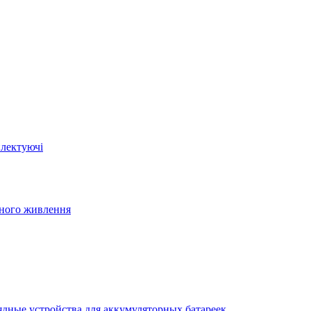
плектуючі
йного живлення
ядные устройства для аккумуляторных батареек