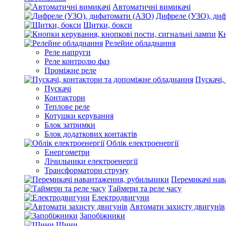
Автоматичні вимикачі
Дифреле (УЗО), ди
Щитки, бокси
Кн
Релейне обладнання
Реле напруги
Реле контролю фаз
Проміжне реле
Пускачі,
Пускачі
Контактори
Теплове реле
Котушки керування
Блок затримки
Блок додаткових контактів
Облік електроенергії
Енергометри
Лічильники електроенергії
Трансформатори струму
Перемикачі нав
Таймери та реле часу
Електродвигуни
Автомати захисту двигунів
Запобіжники
Шини