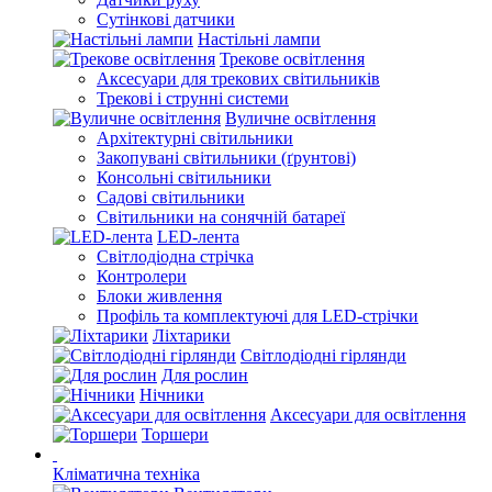
Сутінкові датчики
Настільні лампи
Трекове освітлення
Аксесуари для трекових світильників
Трекові і струнні системи
Вуличне освітлення
Архітектурні світильники
Закопувані світильники (ґрунтові)
Консольні світильники
Садові світильники
Світильники на сонячній батареї
LED-лента
Світлодіодна стрічка
Контролери
Блоки живлення
Профіль та комплектуючі для LED-стрічки
Ліхтарики
Світлодіодні гірлянди
Для рослин
Нічники
Аксесуари для освітлення
Торшери
Кліматична техніка