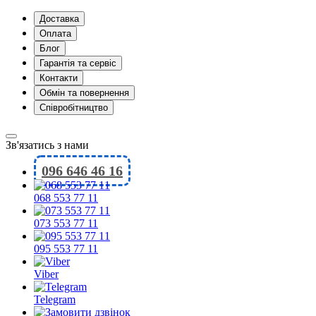
Доставка
Оплата
Блог
Гарантія та сервіс
Контакти
Обмін та повернення
Співробітництво
Зв'язатись з нами
096 646 46 16
068 553 77 11
073 553 77 11
095 553 77 11
Viber
Telegram