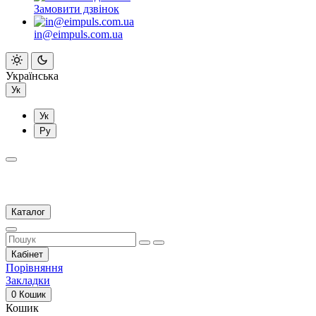
Замовити дзвінок
in@eimpuls.com.ua
Українська
Ук
Ук
Ру
Каталог
Кабінет
Порівняння
Закладки
0
Кошик
Кошик