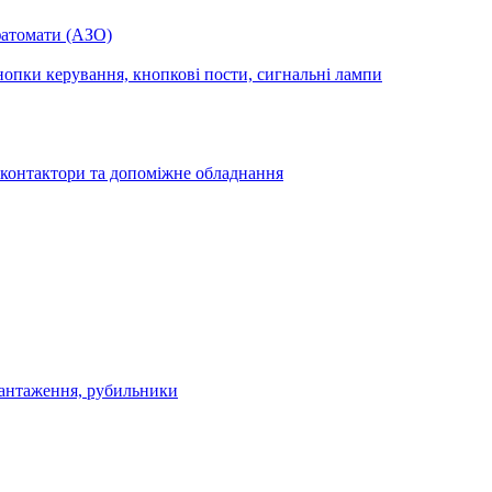
фатомати (АЗО)
опки керування, кнопкові пости, сигнальні лампи
 контактори та допоміжне обладнання
антаження, рубильники