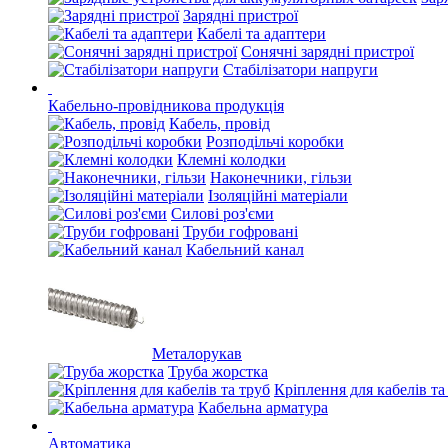
Зарядні пристрої
Кабелі та адаптери
Сонячні зарядні пристрої
Стабілізатори напруги
Кабельно-провідникова продукція
Кабель, провід
Розподільчі коробки
Клемні колодки
Наконечники, гільзи
Ізоляційні матеріали
Силові роз'єми
Труби гофровані
Кабельний канал
Металорукав
Труба жорстка
Кріплення для кабелів та
Кабельна арматура
Автоматика