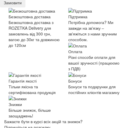
Замовити
Безкоштовна доставка
Підтримка
Безкоштовна доставка з
Потрібна допомога? Ми
ROZETKA Delivery для
завжди на зв'язку –
замовлень від 300 грн,
зв'яжіться з нами зручним
вагою до 30кг та довжиною
способом.
до 120см
Оплата
Різні способи оплати для
вашої зручності (працюємо
з ПДВ)
Гарантія якості
Бонуси
Тільки якісна та
Бонуси та подарунки для
сертифікована продукція
постійних клієнтів магазину
Знижки
Більше знижок, більше
заощаджень!
Бажаєте бути в курсі всіх акцій та знижок?
Підпишіться на розсилку