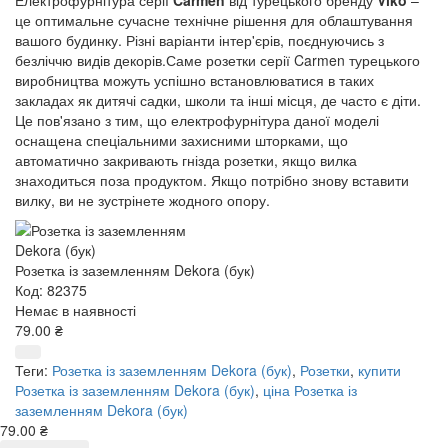
це оптимальне сучасне технічне рішення для облаштування
вашого будинку. Різні варіанти інтер'єрів, поєднуючись з
безліччю видів декорів.Саме розетки серії Carmen турецького
виробництва можуть успішно встановлюватися в таких
закладах як дитячі садки, школи та інші місця, де часто є діти.
Це пов'язано з тим, що електрофурнітура даної моделі
оснащена спеціальними захисними шторками, що
автоматично закривають гнізда розетки, якщо вилка
знаходиться поза продуктом. Якщо потрібно знову вставити
вилку, ви не зустрінете жодного опору.
Розетка із заземленням Dekora (бук)
Код: 82375
Немає в наявності
79.00 ₴
Теги:
Розетка із заземленням Dekora (бук)
,
Розетки
,
купити
Розетка із заземленням Dekora (бук)
,
ціна Розетка із
заземленням Dekora (бук)
79.00 ₴