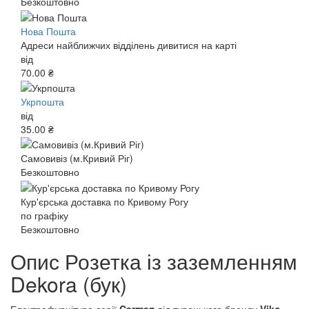
Безкоштовно
Нова Пошта
Адреси найближчих відділень дивитися на карті
від
70.00 ₴
Укрпошта
від
35.00 ₴
Самовивіз (м.Кривий Ріг)
Безкоштовно
Кур'єрська доставка по Кривому Рогу
по графіку
Безкоштовно
Опис Розетка із заземленням
Dekora (бук)
Електрофурнітура серії
Carmen
від турецького бренду
Viko
–