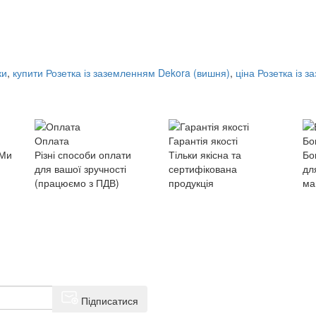
ки
,
купити Розетка із заземленням Dekora (вишня)
,
ціна Розетка із 
Оплата
Гарантія якості
Бо
 Ми
Різні способи оплати
Тільки якісна та
Бо
для вашої зручності
сертифікована
дл
(працюємо з ПДВ)
продукція
ма
Підписатися