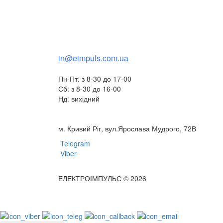
+38(068) 553 77 11
+38(073) 553 77 11
+38(095) 553 77 11
in@eimpuls.com.ua
Пн-Пт: з 8-30 до 17-00
Сб: з 8-30 до 16-00
Нд: вихідний
м. Кривий Ріг, вул.Ярослава Мудрого, 72В
Telegram
Viber
ЕЛЕКТРОІМПУЛЬС © 2026