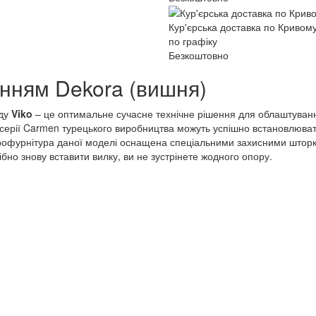
Кур'єрська доставка по Кривому
по графіку
Безкоштовно
енням Dekora (вишня)
нду
Viko
– це оптимальне сучасне технічне рішення для облаштування 
серії Carmen турецького виробництва можуть успішно встановлюватис
ектрофурнітура даної моделі оснащена спеціальними захисними штор
но знову вставити вилку, ви не зустрінете жодного опору.