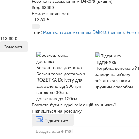
Розетка із заземленням Dekora (вишня)
Код: 82380
Немає в наявності
112.80 ₴
Теги:
Розетка із заземленням Dekora (вишня)
,
Розет
112.80 ₴
Замовити
Підтримка
Безкоштовна доставка
Потрібна допомога?
Безкоштовна доставка з
завжди на зв'язку –
ROZETKA Delivery для
зв'яжіться з нами
замовлень від 300 грн,
зручним способом.
вагою до 30кг та
довжиною до 120см
Бажаєте бути в курсі всіх акцій та знижок?
Підпишіться на розсилку
Підписатися