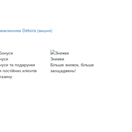
заземленням Dekora (вишня)
нуси
Знижки
нуси та подарунки
Більше знижок, більше
я постійних клієнтів
заощаджень!
газину