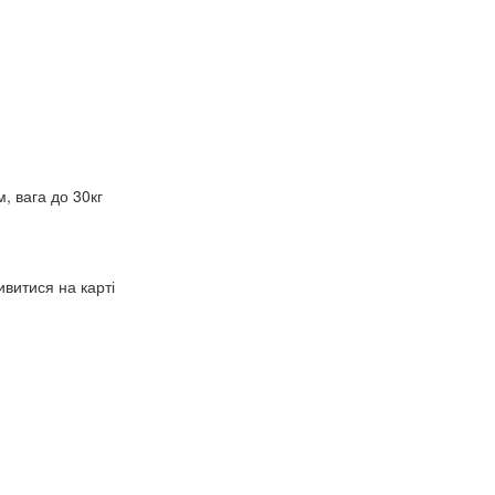
 вага до 30кг
витися на карті