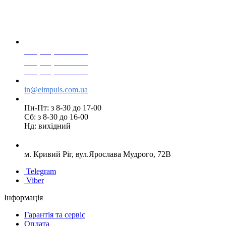
+38(068) 553 77 11
+38(073) 553 77 11
+38(095) 553 77 11
in@eimpuls.com.ua
Пн-Пт: з 8-30 до 17-00
Сб: з 8-30 до 16-00
Нд: вихідний
м. Кривий Ріг, вул.Ярослава Мудрого, 72В
Telegram
Viber
Інформація
Гарантія та сервіс
Оплата