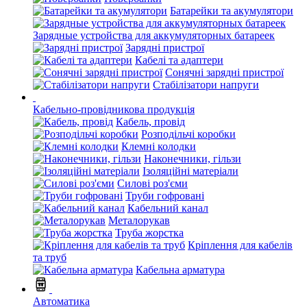
Батарейки та акумулятори
Зарядные устройства для аккумуляторных батареек
Зарядні пристрої
Кабелі та адаптери
Сонячні зарядні пристрої
Стабілізатори напруги
Кабельно-провідникова продукція
Кабель, провід
Розподільчі коробки
Клемні колодки
Наконечники, гільзи
Ізоляційні матеріали
Силові роз'єми
Труби гофровані
Кабельний канал
Металорукав
Труба жорстка
Кріплення для кабелів
та труб
Кабельна арматура
Автоматика