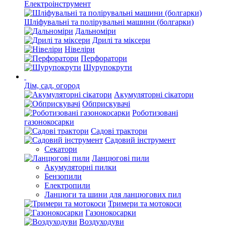
Електроінструмент
Шліфувальні та полірувальні машини (болгарки)
Дальноміри
Дрилі та міксери
Нівеліри
Перфоратори
Шурупокрути
Дім, сад, огород
Акумуляторні сікатори
Обприскувачі
Роботизовані
газонокосарки
Садові трактори
Садовий інструмент
Секатори
Ланцюгові пили
Акумуляторні пилки
Бензопили
Електропили
Ланцюги та шини для ланцюгових пил
Тримери та мотокоси
Газонокосарки
Воздуходуви