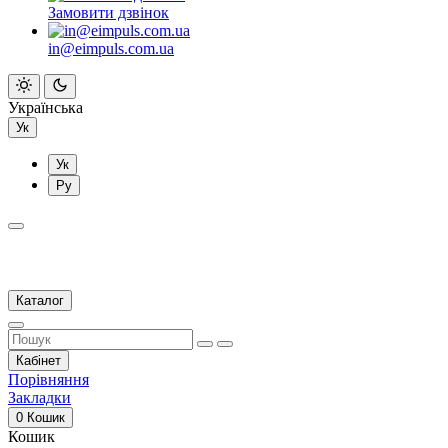
Замовити дзвінок
in@eimpuls.com.ua
Українська
Ук
Ук
Ру
Каталог
Кабінет
Порівняння
Закладки
0
Кошик
Кошик