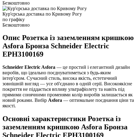
Безкоштовно
Кур'єрська доставка по Кривому Рогу
по графіку
Безкоштовно
Опис Розетка із заземленням кришкою
Asfora Бронза Schneider Electric
EPH3100169
Schneider Electric Asfora
— це простий і елегантний дизайн
виробів, що ідеально поєднуватиметься з будь-яким
інтер'єром. Сучасний стиль, висока якість, естетичний
зовнішній вигляд — усе об'єднано в одній серії. Високоякісне
покриття не піддається впливу ультрафіолету та навіть під
прямими сонячними променями колір виробів залишається як
новий роками. Вибір
Asfora
— оптимальне поєднання ціни та
якості.
Основні характеристики Розетка із
заземленням кришкою Asfora Бронза
Schneider Electric EPH3100169