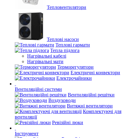
Тепловентилятори
Теплові насоси
Теплові гармати
Тепла підлога
Нагрівальні кабелі
Нагрівальні мати
Терморегулятори
Електричні конвектори
Електрочайники
Вентиляційні системи
Вентиляційні решітки
Воздуховоди
Витяжні вентилятори
Комплектуючі для
вентиляції
Ревізійні люки
Інструмент