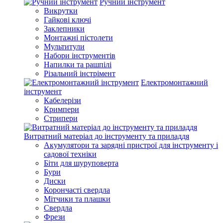
Ручний інструмент
Викрутки
Гайкові ключі
Заклепники
Монтажні пістолети
Мультитули
Набори інструментів
Напилки та рашпілі
Різальний інстрімент
Електромонтажний
інструмент
Кабелерізи
Кримпери
Стрипери
Витратний матеріал до інструменту та приладдя
Акумулятори та зарядні пристрої для інструменту і
садової техніки
Біти для шуруповерта
Бури
Диски
Корончасті свердла
Мітчики та плашки
Свердла
Фрези