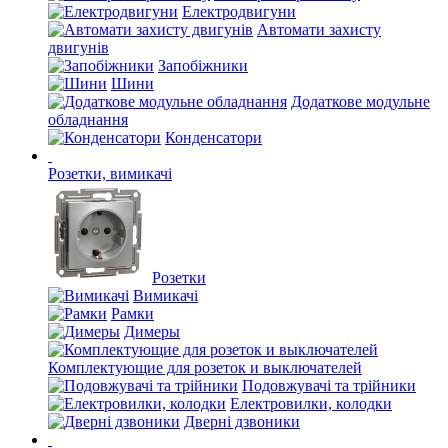
Електродвигуни
Автомати захисту
двигунів
Запобіжники
Шини
Додаткове модульне
обладнання
Конденсатори
Розетки, вимикачі
Розетки
Вимикачі
Рамки
Димеры
Комплектующие для розеток и выключателей
Подовжувачі та трійники
Електровилки, колодки
Дверні дзвоники