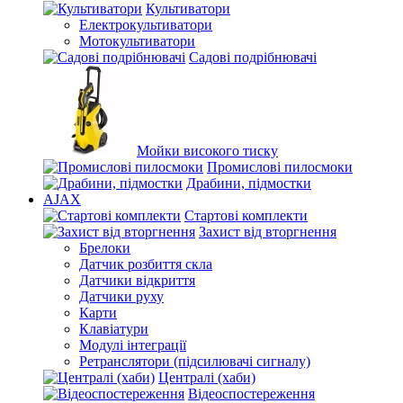
Культиватори
Електрокультиватори
Мотокультиватори
Садові подрібнювачі
Мойки високого тиску
Промислові пилосмоки
Драбини, підмостки
AJAX
Стартові комплекти
Захист від вторгнення
Брелоки
Датчик розбиття скла
Датчики відкриття
Датчики руху
Карти
Клавіатури
Модулі інтеграції
Ретранслятори (підсилювачі сигналу)
Централі (хаби)
Відеоспостереження