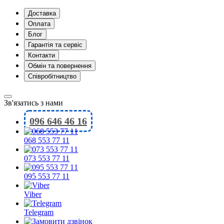
Доставка
Оплата
Блог
Гарантія та сервіс
Контакти
Обмін та повернення
Співробітництво
Зв'язатись з нами
096 646 46 16
068 553 77 11
073 553 77 11
095 553 77 11
Viber
Telegram