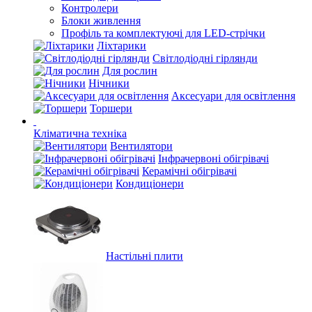
Контролери
Блоки живлення
Профіль та комплектуючі для LED-стрічки
Ліхтарики
Світлодіодні гірлянди
Для рослин
Нічники
Аксесуари для освітлення
Торшери
Кліматична техніка
Вентилятори
Інфрачервоні обігрівачі
Керамічні обігрівачі
Кондиціонери
Настільні плити