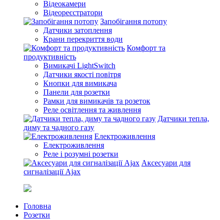
Відеокамери
Відеореєстратори
Запобігання потопу
Датчики затоплення
Крани перекриття води
Комфорт та
продуктивність
Вимикачі LightSwitch
Датчики якості повітря
Кнопки для вимикача
Панели для розетки
Рамки для вимикачів та розеток
Реле освітлення та живлення
Датчики тепла,
диму та чадного газу
Електроживлення
Електроживлення
Реле і розумні розетки
Аксесуари для
сигналізації Ajax
Головна
Розетки