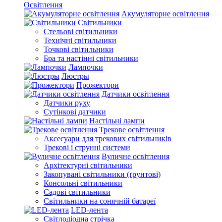
Освітлення
Акумуляторне освітлення
Світильники
Стельові світильники
Технічні світильники
Точкові світильники
Бра та настінні світильники
Лампочки
Люстры
Прожектори
Датчики освітлення
Датчики руху
Сутінкові датчики
Настільні лампи
Трекове освітлення
Аксесуари для трекових світильників
Трекові і струнні системи
Вуличне освітлення
Архітектурні світильники
Закопувані світильники (ґрунтові)
Консольні світильники
Садові світильники
Світильники на сонячній батареї
LED-лента
Світлодіодна стрічка