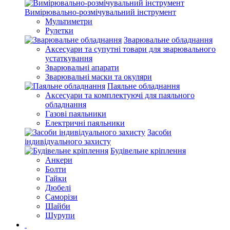
Вимірювально-розмічувальний інструмент
Мультиметри
Рулетки
Зварювальне обладнання
Аксесуари та супутні товари для зварювального
устаткування
Зварювальні апарати
Зварювальні маски та окуляри
Паяльне обладнання
Аксесуари та комплектуючі для паяльного
обладнання
Газові паяльники
Електричні паяльники
Засоби
індивідуального захисту
Будівельне кріплення
Анкери
Болти
Гайки
Дюбелі
Саморізи
Шайби
Шурупи