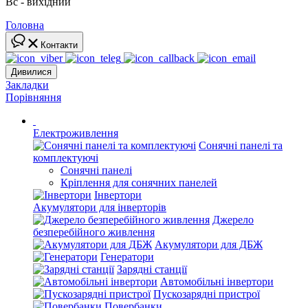
Вс - вихідний
Головна
Контакти
Дивилися
Закладки
Порівняння
Електроживлення
Сонячні панелі та
комплектуючі
Сонячні панелі
Кріплення для сонячних панелей
Інвертори
Акумулятори для інверторів
Джерело
безперебійного живлення
Акумулятори для ДБЖ
Генератори
Зарядні станції
Автомобільні інвертори
Пускозарядні пристрої
Повербанки