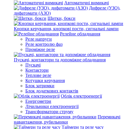
Автоматичні вимикачі
Дифреле (УЗО),
дифатомати (АЗО)
Щитки, бокси
Кнопки керування, кнопкові пости, сигнальні лампи
Релейне обладнання
Реле напруги
Реле контролю фаз
Проміжне реле
Пускачі, контактори та допоміжне обладнання
Пускачі
Контактори
Теплове реле
Котушки керування
Блок затримки
Блок додаткових контактів
Облік електроенергії
Енергометри
Лічильники електроенергії
Трансформатори струму
Перемикачі
навантаження, рубильники
Таймери та реле часу