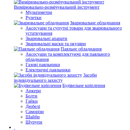
Вимірювально-розмічувальний інструмент
Мультиметри
Рулетки
Зварювальне обладнання
Аксесуари та супутні товари для зварювального
устаткування
Зварювальні апарати
Зварювальні маски та окуляри
Паяльне обладнання
Аксесуари та комплектуючі для паяльного
обладнання
Газові паяльники
Електричні паяльники
Засоби
індивідуального захисту
Будівельне кріплення
Анкери
Болти
Гайки
Дюбелі
Саморізи
Шайби
Шурупи