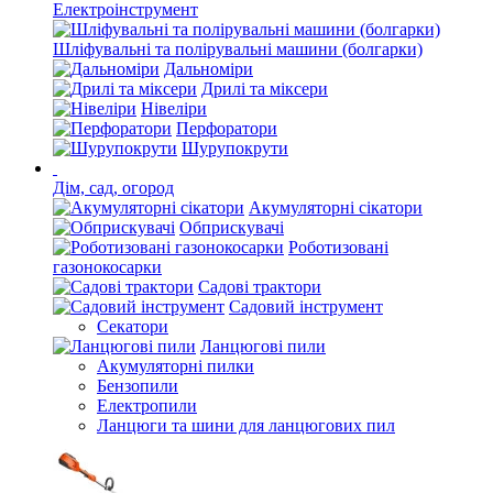
Електроінструмент
Шліфувальні та полірувальні машини (болгарки)
Дальноміри
Дрилі та міксери
Нівеліри
Перфоратори
Шурупокрути
Дім, сад, огород
Акумуляторні сікатори
Обприскувачі
Роботизовані
газонокосарки
Садові трактори
Садовий інструмент
Секатори
Ланцюгові пили
Акумуляторні пилки
Бензопили
Електропили
Ланцюги та шини для ланцюгових пил