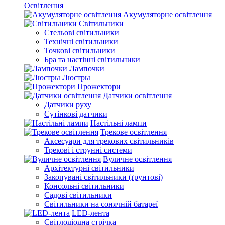
Освітлення
Акумуляторне освітлення
Світильники
Стельові світильники
Технічні світильники
Точкові світильники
Бра та настінні світильники
Лампочки
Люстры
Прожектори
Датчики освітлення
Датчики руху
Сутінкові датчики
Настільні лампи
Трекове освітлення
Аксесуари для трекових світильників
Трекові і струнні системи
Вуличне освітлення
Архітектурні світильники
Закопувані світильники (ґрунтові)
Консольні світильники
Садові світильники
Світильники на сонячній батареї
LED-лента
Світлодіодна стрічка