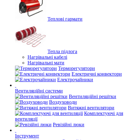
Теплові гармати
Тепла підлога
Нагрівальні кабелі
Нагрівальні мати
Терморегулятори
Електричні конвектори
Електрочайники
Вентиляційні системи
Вентиляційні решітки
Воздуховоди
Витяжні вентилятори
Комплектуючі для
вентиляції
Ревізійні люки
Інструмент