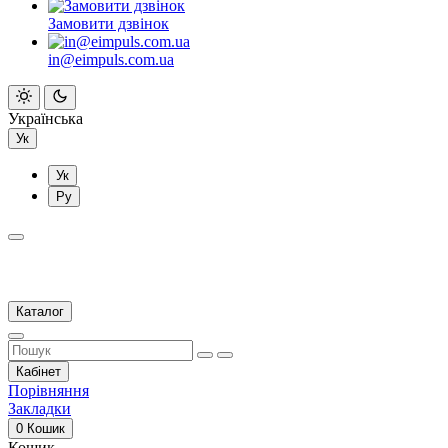
Замовити дзвінок
in@eimpuls.com.ua
Українська
Ук
Ук
Ру
Каталог
Кабінет
Порівняння
Закладки
0
Кошик
Кошик