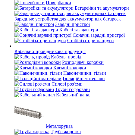
Повербанки
Батарейки та акумулятори
Зарядные устройства для аккумуляторных батареек
Зарядні пристрої
Кабелі та адаптери
Сонячні зарядні пристрої
Стабілізатори напруги
Кабельно-провідникова продукція
Кабель, провід
Розподільчі коробки
Клемні колодки
Наконечники, гільзи
Ізоляційні матеріали
Силові роз'єми
Труби гофровані
Кабельний канал
Металорукав
Труба жорстка