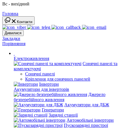
Вс - вихідний
Головна
Контакти
Дивилися
Закладки
Порівняння
Електроживлення
Сонячні панелі та
комплектуючі
Сонячні панелі
Кріплення для сонячних панелей
Інвертори
Акумулятори для інверторів
Джерело
безперебійного живлення
Акумулятори для ДБЖ
Генератори
Зарядні станції
Автомобільні інвертори
Пускозарядні пристрої