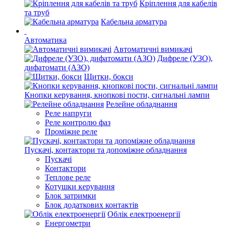
Кріплення для кабелів
та труб
Кабельна арматура
Автоматика
Автоматичні вимикачі
Дифреле (УЗО),
дифатомати (АЗО)
Щитки, бокси
Кнопки керування, кнопкові пости, сигнальні лампи
Релейне обладнання
Реле напруги
Реле контролю фаз
Проміжне реле
Пускачі, контактори та допоміжне обладнання
Пускачі
Контактори
Теплове реле
Котушки керування
Блок затримки
Блок додаткових контактів
Облік електроенергії
Енергометри