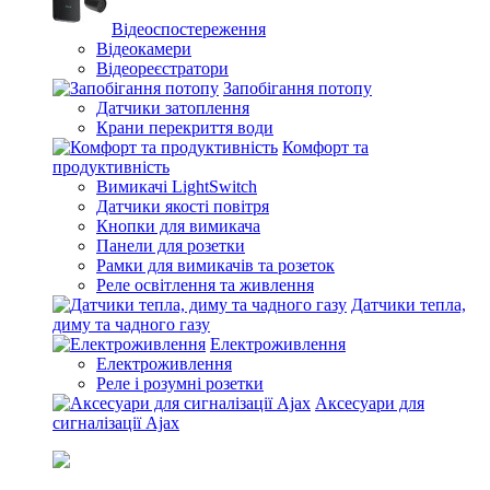
Відеоспостереження
Відеокамери
Відеореєстратори
Запобігання потопу
Датчики затоплення
Крани перекриття води
Комфорт та
продуктивність
Вимикачі LightSwitch
Датчики якості повітря
Кнопки для вимикача
Панели для розетки
Рамки для вимикачів та розеток
Реле освітлення та живлення
Датчики тепла,
диму та чадного газу
Електроживлення
Електроживлення
Реле і розумні розетки
Аксесуари для
сигналізації Ajax