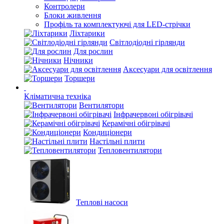
Контролери
Блоки живлення
Профіль та комплектуючі для LED-стрічки
Ліхтарики
Світлодіодні гірлянди
Для рослин
Нічники
Аксесуари для освітлення
Торшери
Кліматична техніка
Вентилятори
Інфрачервоні обігрівачі
Керамічні обігрівачі
Кондиціонери
Настільні плити
Тепловентилятори
Теплові насоси