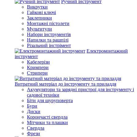
Ручний інструмент
Викрутки
Гайкові ключі
Заклепники
Монтажні пістолети
Мультитули
Набори інструментів
Напилки та рашпілі
Різальний інстрімент
Електромонтажний
інструмент
Кабелерізи
Кримпери
Стрипери
Витратний матеріал до інструменту та приладдя
Акумулятори та зарядні пристрої для інструменту і
садової техніки
Біти для шуруповерта
Бури
Диски
Корончасті свердла
Мітчики та плашки
Свердла
Фрези