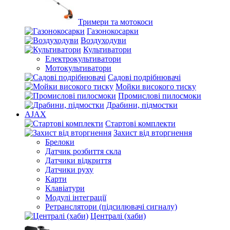
Тримери та мотокоси
Газонокосарки
Воздуходуви
Культиватори
Електрокультиватори
Мотокультиватори
Садові подрібнювачі
Мойки високого тиску
Промислові пилосмоки
Драбини, підмостки
AJAX
Стартові комплекти
Захист від вторгнення
Брелоки
Датчик розбиття скла
Датчики відкриття
Датчики руху
Карти
Клавіатури
Модулі інтеграції
Ретранслятори (підсилювачі сигналу)
Централі (хаби)