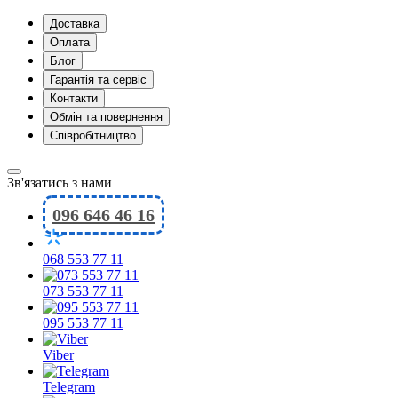
Доставка
Оплата
Блог
Гарантія та сервіс
Контакти
Обмін та повернення
Співробітництво
Зв'язатись з нами
096 646 46 16
068 553 77 11
073 553 77 11
095 553 77 11
Viber
Telegram