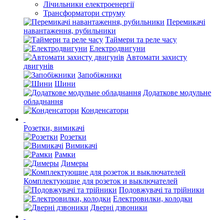
Лічильники електроенергії
Трансформатори струму
Перемикачі
навантаження, рубильники
Таймери та реле часу
Електродвигуни
Автомати захисту
двигунів
Запобіжники
Шини
Додаткове модульне
обладнання
Конденсатори
Розетки, вимикачі
Розетки
Вимикачі
Рамки
Димеры
Комплектующие для розеток и выключателей
Подовжувачі та трійники
Електровилки, колодки
Дверні дзвоники