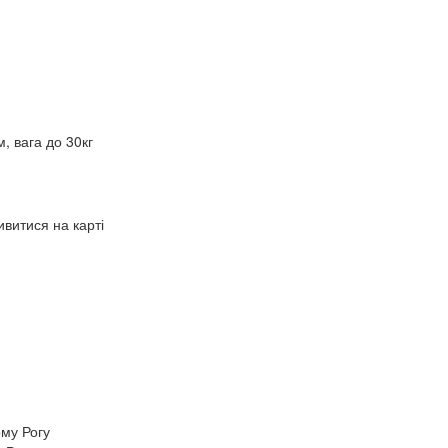
 вага до 30кг
витися на карті