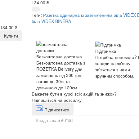
134.00 ₴
Теги:
Розетка одинарна із заземленням біла VIDEX
біла VIDEX BINERA
134.00 ₴
Купити
Підтримка
Безкоштовна доставка
Потрібна допомога?
Безкоштовна доставка з
завжди на зв'язку –
ROZETKA Delivery для
зв'яжіться з нами
замовлень від 300 грн,
зручним способом.
вагою до 30кг та
довжиною до 120см
Бажаєте бути в курсі всіх акцій та знижок?
Підпишіться на розсилку
Підписатися
+38(068) 553 77 11