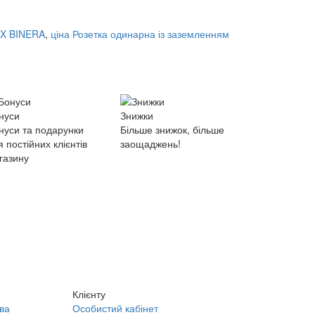
EX BINERA
,
ціна Розетка одинарна із заземленням
нуси
Знижки
нуси та подарунки
Більше знижок, більше
я постійних клієнтів
заощаджень!
газину
Клієнту
ва
Особистий кабінет