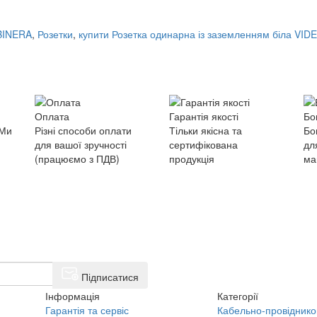
 BINERA
,
Розетки
,
купити Розетка одинарна із заземленням біла VID
Оплата
Гарантія якості
Бо
 Ми
Різні способи оплати
Тільки якісна та
Бо
для вашої зручності
сертифікована
дл
(працюємо з ПДВ)
продукція
ма
Підписатися
Інформація
Категорії
Гарантія та сервіс
Кабельно-провіднико