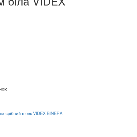
м біла VIDEX
іною
ням срібний шовк VIDEX BINERA