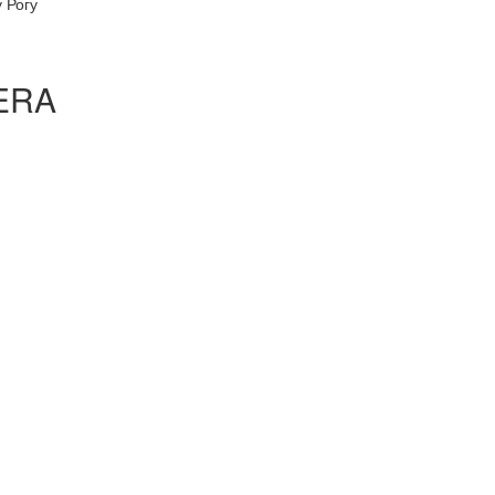
 Рогу
NERA