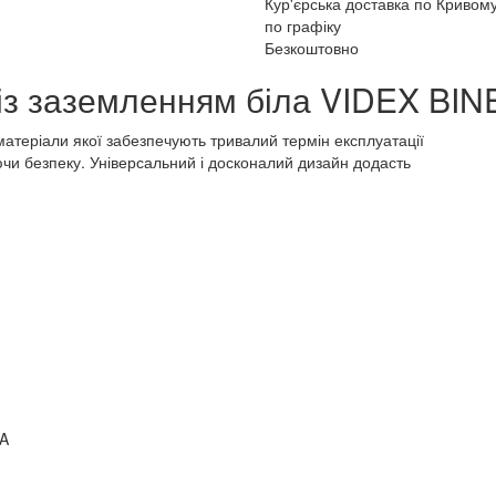
Кур'єрська доставка по Кривому
по графіку
Безкоштовно
із заземленням біла VIDEX BI
матеріали якої забезпечують тривалий термін експлуатації
ючи безпеку. Універсальний і досконалий дизайн додасть
RA