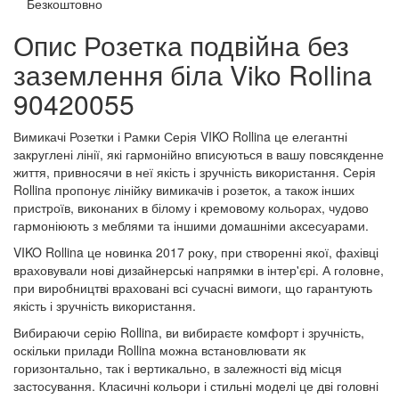
Безкоштовно
Опис Розетка подвійна без
заземлення біла Viko Rollina
90420055
Вимикачі Розетки і Рамки Серія VIKO Rollina це елегантні
закруглені лінії, які гармонійно вписуються в вашу повсякденне
життя, привносячи в неї якість і зручність використання. Серія
Rollina пропонує лінійку вимикачів і розеток, а також інших
пристроїв, виконаних в білому і кремовому кольорах, чудово
гармоніюють з меблями та іншими домашніми аксесуарами.
VIKO Rollina це новинка 2017 року, при створенні якої, фахівці
враховували нові дизайнерські напрямки в інтер'єрі. А головне,
при виробництві враховані всі сучасні вимоги, що гарантують
якість і зручність використання.
Вибираючи серію Rollina, ви вибираєте комфорт і зручність,
оскільки прилади Rollina можна встановлювати як
горизонтально, так і вертикально, в залежності від місця
застосування. Класичні кольори і стильні моделі це дві головні